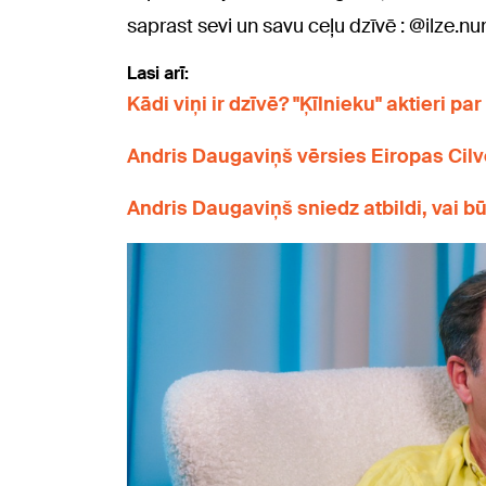
saprast sevi un savu ceļu dzīvē : @ilze.
Lasi arī:
Kādi viņi ir dzīvē? "Ķīlnieku" aktieri p
Andris Daugaviņš vērsies Eiropas Cilvēk
Andris Daugaviņš sniedz atbildi, vai bū