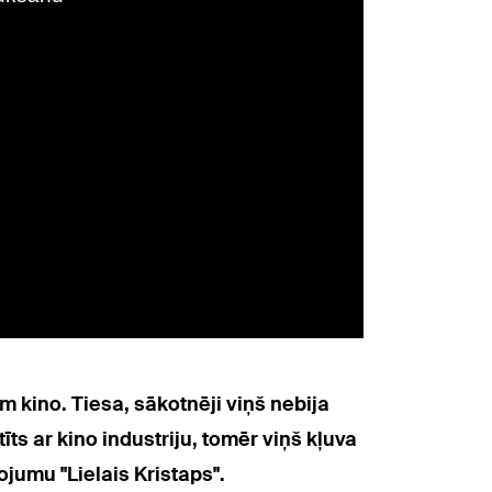
m kino. Tiesa, sākotnēji viņš
nebija
ts ar kino industriju, tomēr viņš kļuva
jumu "Lielais Kristaps".