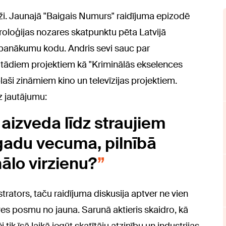
eži. Jaunajā "Baigais Numurs" raidījuma epizodē
loģijas nozares skatpunktu pēta Latvijā
 panākumu kodu. Andris sevi sauc par
 no tādiem projektiem kā "Kriminālās ekselences
plaši zināmiem kino un televīzijas projektiem.
z jautājumu:
 aizveda līdz straujiem
adu vecuma, pilnībā
ālo virzienu?
trators, taču raidījuma diskusija aptver ne vien
ves posmu no jauna. Sarunā aktieris skaidro, kā