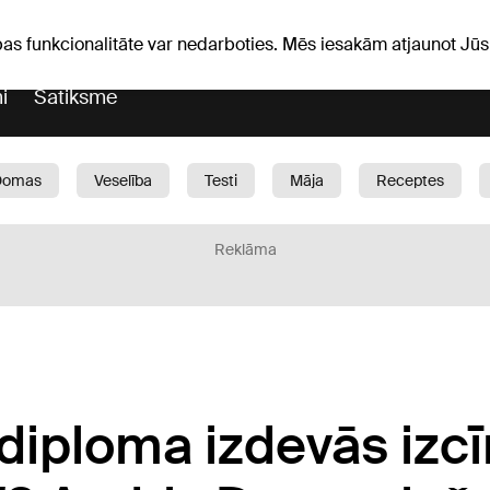
Laika ziņas
Horoskopi
avs
pas funkcionalitāte var nedarboties. Mēs iesakām atjaunot J
i
Satiksme
Domas
Veselība
Testi
Māja
Receptes
Bērni
Auto
1188 play
Sports
Bizness
Reklāma
diploma izdevās izcī