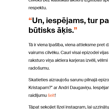
cilvēks bez klasiskās aktieru izglītības spēj
respektu.
Un, iespējams, tur p
būtisks āķis.
Tā ir viena īpašība, viena attieksme pret d
vairums cilvēku. Cauri visai epizodei vijas
raksturo viņa aktiera karjeras izvēli, vēlm
radošumu.
Skatieties aizraujošu sarunu pilnajā epiz
Kristapam?" ar Andri Daugaviņu. Iespējam
raidījumu
šeit
!
Tāpat sekojiet Ilzei instagram, lai uzzinā