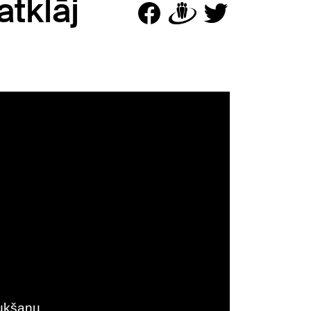
atklāj