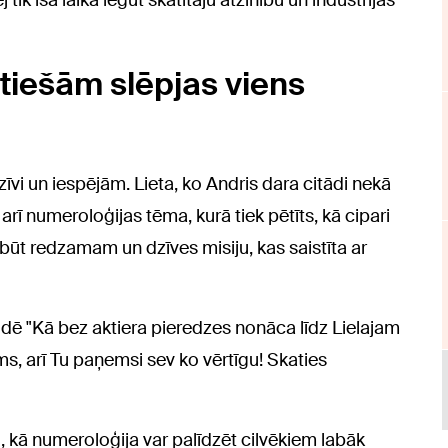
 tik īsā laikā iegūt skatītāju atzinību un industrijas
atiešām slēpjas viens
zīvi un iespējām. Lieta, ko Andris dara citādi nekā
 arī numeroloģijas tēma, kurā tiek pētīts, kā cipari
i būt redzamam un dzīves misiju, kas saistīta ar
odē "Kā bez aktiera pieredzes nonāca līdz Lielajam
s, arī Tu paņemsi sev ko vērtīgu! Skaties
tu, kā numeroloģija var palīdzēt cilvēkiem labāk