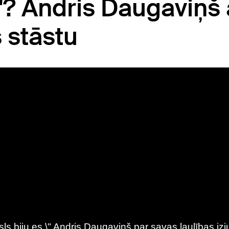
"? Andris Daugaviņš 
 stāstu