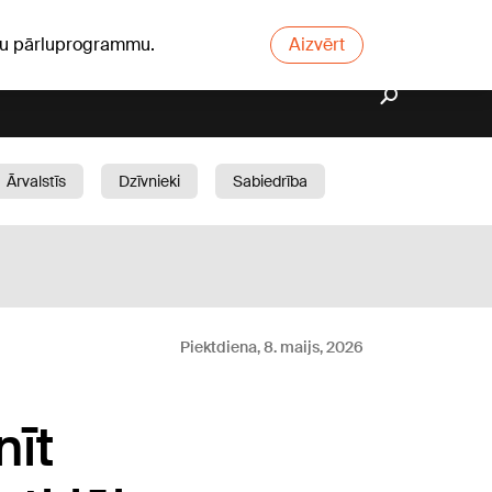
ūsu pārluprogrammu.
Aizvērt
Ārvalstīs
Dzīvnieki
Sabiedrība
Dārzs
Piektdiena, 8. maijs, 2026
nīt