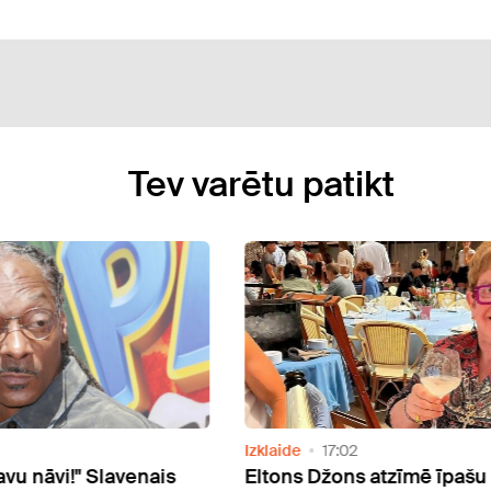
Tev varētu patikt
Izklaide
17:02
āvi!" Slavenais
Eltons Džons atzīmē īpašu