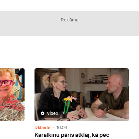
Reklāma
Video
Izklaide
10:04
Doma
Karalkinu pāris atklāj, kā pēc
"Viņ