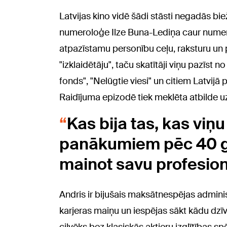
Latvijas kino vidē šādi stāsti negadās bi
numeroloģe Ilze Buna-Lediņa caur numero
atpazīstamu personību ceļu, raksturu un
"izklaidētāju", taču skatītāji viņu pazīst
fonds", "Nelūgtie viesi" un citiem Latvijā 
Raidījuma epizodē tiek meklēta atbilde u
Kas bija tas, kas viņu
panākumiem pēc 40 g
mainot savu profesion
Andris ir bijušais maksātnespējas adminis
karjeras maiņu un iespējas sākt kādu dzī