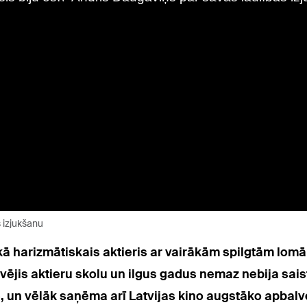
s izjukšanu
kā h
arizmātiskais aktieris ar vairākām spilgtām lomā
vējis aktieru skolu un ilgus gadus nemaz nebija saistī
, un vēlāk saņēma arī Latvijas kino augstāko apbalvo