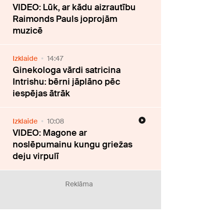
VIDEO: Lūk, ar kādu aizrautību
Raimonds Pauls joprojām
muzicē
Izklaide
14:47
Ginekologa vārdi satricina
Intrishu: bērni jāplāno pēc
iespējas ātrāk
Izklaide
10:08
VIDEO: Magone ar
noslēpumainu kungu griežas
deju virpulī
Reklāma