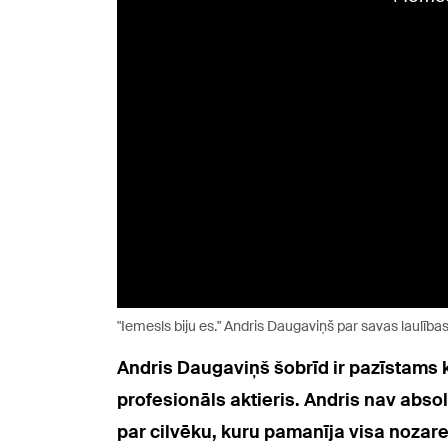
"Iemesls biju es." Andris Daugaviņš par savas laulība
Andris Daugaviņš šobrīd ir pazīstams 
profesionāls aktieris. Andris nav absol
par cilvēku, kuru pamanīja visa nozare