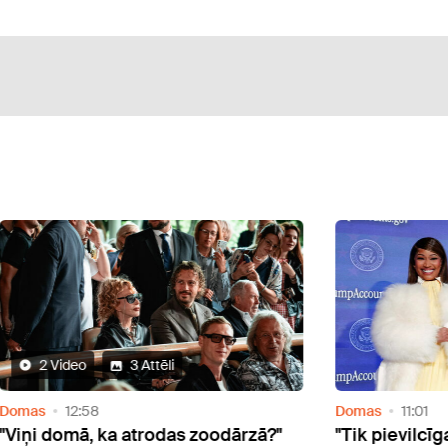
2 Video
3 Attēli
s
12:58
Domas
11:01
i domā, ka atrodas zoodārzā?"
"Tik pievilcīga!" 