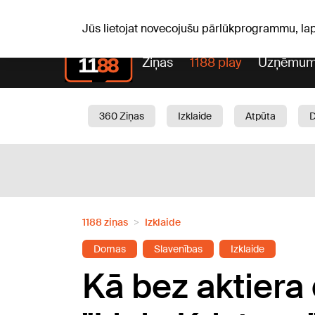
S, 08.08.2026.
+20
°C
Mudīte, Vladislava, Vladisl
Jūs lietojat novecojušu pārlūkprogrammu, la
Ziņas
1188 play
Uzņēmum
360 Ziņas
Izklaide
Atpūta
Aktuāli
Satiksme
Skaistumam
1188 ziņas
Izklaide
Domas
Slavenības
Izklaide
Kā bez aktiera 