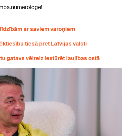
numba.numerologe!
ar līdzībām ar saviem varoņiem
tiesību tiesā pret Latvijas valsti
tu gatavs vēlreiz iestūrēt laulības ostā