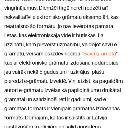
vingrinājumus. Diemžēl tirgū nereti redzēti arī
nekvalitatīvi elektronisko grāmatu eksemplāri, kas
neattaisno šo formātu, jo nav ievērotas pamata
lietas, kas elektroniskajā vidē ir būtiskas. Lai
uzzinātu, kam pievērst uzmanību, veidojot savu e-
grāmatu, vērsāmies izdevniecībā “
Sava grāmata
”,
kas ar elektronisko grāmatu izdošanu nodarbojas
jau vairāk nekā 5 gadus un ir uzkrājusi plašu
pieredzi e-grāmatu izveidē. Viņi atzīst, ka pagaidām
autori e-grāmatu izvēlas kā papildinājumu drukātai
grāmatai un salīdzinoši reti ir gadījumi, kad e-
grāmatas formāts ir vienīgais grāmatas izdošanas
formāts. Domājam, ka tas ir saistīts ar Latvijā
pastāvošām tradīcijām un salīdzinoši lēno