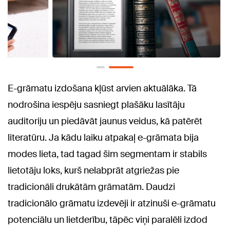
E-grāmatu izdošana kļūst arvien aktuālāka. Tā
nodrošina iespēju sasniegt plašāku lasītāju
auditoriju un piedāvāt jaunus veidus, kā patērēt
literatūru. Ja kādu laiku atpakaļ e-grāmata bija
modes lieta, tad tagad šim segmentam ir stabils
lietotāju loks, kurš nelabprāt atgriežas pie
tradicionāli drukātām grāmatām. Daudzi
tradicionālo grāmatu izdevēji ir atzinuši e-grāmatu
potenciālu un lietderību, tāpēc viņi paralēli izdod