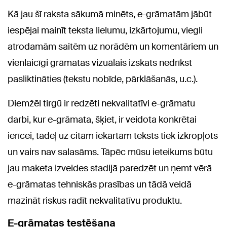
Kā jau šī raksta sākumā minēts, e-grāmatām jābūt
iespējai mainīt teksta lielumu, izkārtojumu, viegli
atrodamām saitēm uz norādēm un komentāriem un
vienlaicīgi grāmatas vizuālais izskats nedrīkst
pasliktināties (tekstu nobīde, pārklāšanās, u.c.).
Diemžēl tirgū ir redzēti nekvalitatīvi e-grāmatu
darbi, kur e-grāmata, šķiet, ir veidota konkrētai
ierīcei, tādēļ uz citām iekārtām teksts tiek izkropļots
un vairs nav salasāms. Tāpēc mūsu ieteikums būtu
jau maketa izveides stadijā paredzēt un ņemt vērā
e-grāmatas tehniskās prasības un tādā veidā
mazināt riskus radīt nekvalitatīvu produktu.
E-grāmatas testēšana