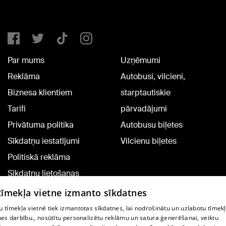
Par mums
Uzņēmumi
Reklāma
Autobusi, vilcieni,
Biznesa klientiem
starptautiskie
Tarifi
pārvadājumi
Privātuma politika
Autobusu biļetes
Sīkdatņu iestatījumi
Vilcienu biļetes
Politiskā reklāma
Sīkdatņu lietošanas
noteikumi
 tīmekļa vietne izmanto sīkdatnes
Komentāru pievienošana
 tīmekļa vietnē tiek izmantotas sīkdatnes, lai nodrošinātu un uzlabotu tīmek
nes darbību., nosūtītu personalizētu reklāmu un satura ģenerēšanai, veiktu