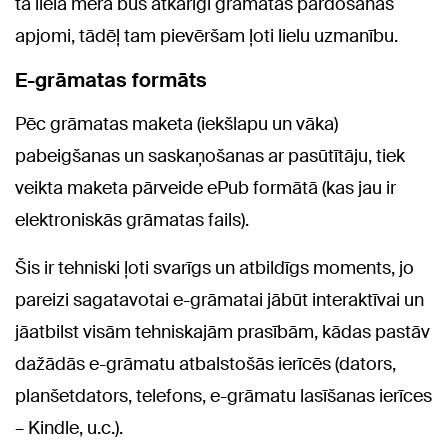
tā lielā mērā būs atkarīgi grāmatas pārdošanas
apjomi, tādēļ tam pievēršam ļoti lielu uzmanību.
E-grāmatas formāts
Pēc grāmatas maketa (iekšlapu un vāka)
pabeigšanas un saskaņošanas ar pasūtītāju, tiek
veikta maketa pārveide ePub formātā (kas jau ir
elektroniskās grāmatas fails).
Šis ir tehniski ļoti svarīgs un atbildīgs moments, jo
pareizi sagatavotai e-grāmatai jābūt interaktīvai un
jāatbilst visām tehniskajām prasībām, kādas pastāv
dažādās e-grāmatu atbalstošās ierīcēs (dators,
planšetdators, telefons, e-grāmatu lasīšanas ierīces
– Kindle, u.c.).