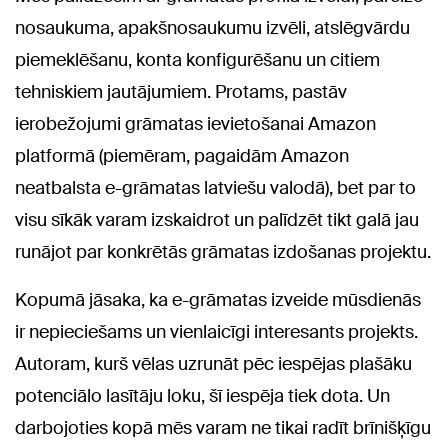
nosaukuma, apakšnosaukumu izvēli, atslēgvārdu
piemeklēšanu, konta konfigurēšanu un citiem
tehniskiem jautājumiem. Protams, pastāv
ierobežojumi grāmatas ievietošanai Amazon
platformā (piemēram, pagaidām Amazon
neatbalsta e-grāmatas latviešu valodā), bet par to
visu sīkāk varam izskaidrot un palīdzēt tikt galā jau
runājot par konkrētās grāmatas izdošanas projektu.
Kopumā jāsaka, ka e-grāmatas izveide mūsdienās
ir nepieciešams un vienlaicīgi interesants projekts.
Autoram, kurš vēlas uzrunāt pēc iespējas plašāku
potenciālo lasītāju loku, šī iespēja tiek dota. Un
darbojoties kopā mēs varam ne tikai radīt brīnišķīgu