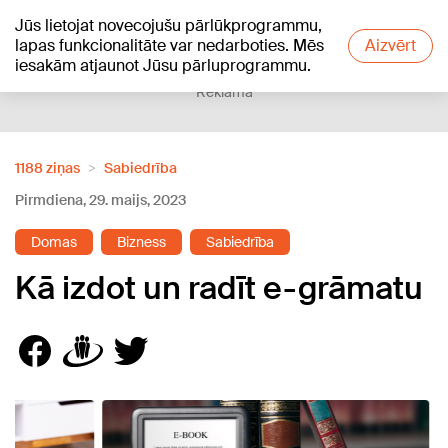
Jūs lietojat novecojušu pārlūkprogrammu,
+18
°C
lapas funkcionalitāte var nedarboties. Mēs
Aizvērt
iesakām atjaunot Jūsu pārluprogrammu.
Reklāma
1188 ziņas
Sabiedrība
Pirmdiena, 29. maijs, 2023
Domas
Bizness
Sabiedrība
Kā izdot un radīt e-grāmatu