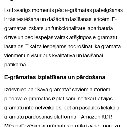
Ļoti svarīgs moments pēc e-grāmatas pabeigšanas
ir tās testēšana un dažādām lasīšanas ierīcēm. E-
grāmatas izskats un funkcionalitāte jāpārbauda
dzīvē un pēc iespējas vairāk atšķirīgos e-grāmatu
lasītajos. Tikai tā iespējams nodrošināt, ka grāmata
vienmēr un visur būs kvalitatīva un lasīšanai
patīkama.
E-grāmatas izplatīšana un pārdošana
Izdevniecība “Sava grāmata’’ saviem autoriem
piedāvā e-grāmatas izplatīšanu ne tikai Latvijas
grāmatu internetveikalos, bet arī pasaules lielākajā
grāmatu pārdošanas platformā – Amazon KDP.
Mēs palīdzēsim ar grāmatas profila izveidi, pareizo