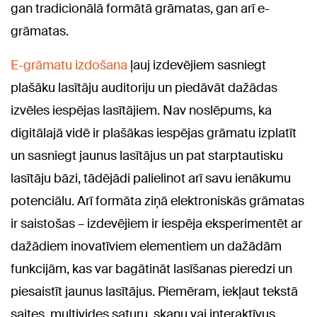
gan tradicionālā formātā grāmatas, gan arī e-
grāmatas.
E-grāmatu izdošana
ļauj izdevējiem sasniegt
plašāku lasītāju auditoriju un piedāvāt dažādas
izvēles iespējas lasītājiem. Nav noslēpums, ka
digitālajā vidē ir plašākas iespējas grāmatu izplatīt
un sasniegt jaunus lasītājus un pat starptautisku
lasītāju bāzi, tādējādi palielinot arī savu ienākumu
potenciālu. Arī formāta ziņā elektroniskās grāmatas
ir saistošas – izdevējiem ir iespēja eksperimentēt ar
dažādiem inovatīviem elementiem un dažādām
funkcijām, kas var bagātināt lasīšanas pieredzi un
piesaistīt jaunus lasītājus. Piemēram, iekļaut tekstā
saites, multivides saturu, skaņu vai interaktīvus