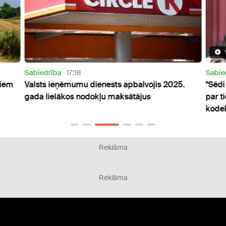
Sabiedrība
17:18
Sabie
kiem
Valsts ieņēmumu dienests apbalvojis 2025.
"Sēdi
gada lielākos nodokļu maksātājus
par t
kode
Reklāma
Reklāma