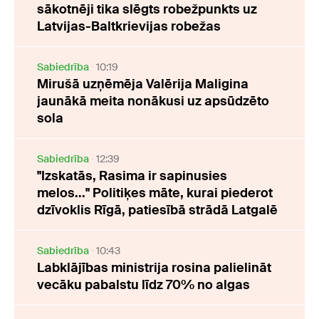
sākotnēji tika slēgts robežpunkts uz
Latvijas-Baltkrievijas robežas
Sabiedrība
10:19
Mirušā uzņēmēja Valērija Maligina
jaunākā meita nonākusi uz apsūdzēto
sola
Sabiedrība
12:39
"Izskatās, Rasima ir sapinusies
melos..." Politiķes māte, kurai piederot
dzīvoklis Rīgā, patiesībā strādā Latgalē
Sabiedrība
10:43
Labklājības ministrija rosina palielināt
vecāku pabalstu līdz 70% no algas