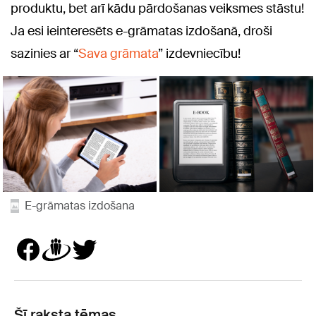
produktu, bet arī kādu pārdošanas veiksmes stāstu!
Ja esi ieinteresēts e-grāmatas izdošanā, droši
sazinies ar “
Sava grāmata
” izdevniecību!
E-grāmatas izdošana
Šī raksta tēmas