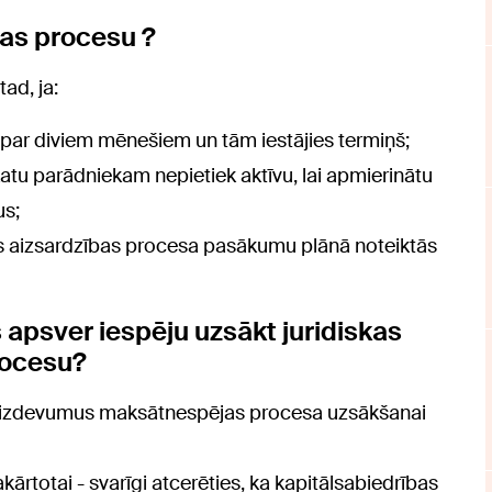
as procesu ?
ad, ja:
 par diviem mēnešiem un tām iestājies termiņš;
katu parādniekam nepietiek aktīvu, lai apmierinātu
us;
s aizsardzības procesa pasākumu plānā noteiktās
apsver iespēju uzsākt juridiskas
rocesu?
 izdevumus maksātnespējas procesa uzsākšanai
rtotai - svarīgi atcerēties, ka kapitālsabiedrības