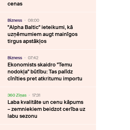
cenas
Bizness
08:00
"Alpha Baltic" ieteikumi, kā
uzņēmumiem augt mainīgos
tirgus apstākļos
Bizness
07:42
Ekonomists skaidro "Temu
nodokļa" būtību: Tas palīdz
cīnīties pret atkritumu importu
360 Ziņas
17:31
Laba kvalitāte un cenu kāpums
– zemniekiem beidzot cerība uz
labu sezonu