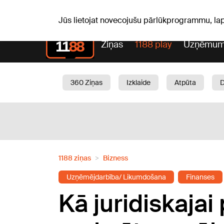
Laika z
C, 06.08.2026.
+24
°C
Aisma, Askolds
Jūs lietojat novecojušu pārlūkprogrammu, la
Ziņas
1188 play
Uzņēmum
360 Ziņas
Izklaide
Atpūta
Aktuāli
Satiksme
Skaistumam
1188 ziņas
Bizness
Uzņēmējdarbība/ Likumdošana
Finanses
Kā juridiskajai