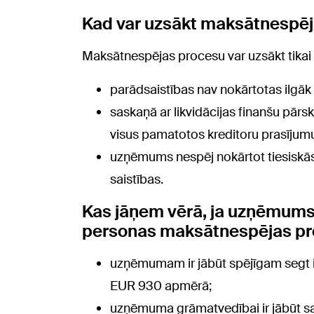
Kad var uzsākt maksātnespēj
Maksātnespējas procesu var uzsākt tikai t
parādsaistības nav nokārtotas ilgāk
saskaņā ar likvidācijas finanšu pārs
visus pamatotos kreditoru prasījum
uzņēmums nespēj nokārtot tiesiskā
saistības.
Kas jāņem vērā, ja uzņēmums 
personas maksātnespējas p
uzņēmumam ir jābūt spējīgam segt
EUR 930 apmērā;
uzņēmuma grāmatvedībai ir jābūt sakā