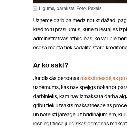
Līgums, paraksts. Foto: Pexels
Uzņēmējdarbībā mēdz notikt dažādi pagriez
kreditoru prasījumus, kuriem iestājies izp
administratīvās atbildības, ko var piem
esošā manta tiek sadalīta starp kreditori
Ar ko sākt?
Juridiskās personas
maksātnespējas pr
uzņēmums, kas nav spējīgs nokārtot parā
darbinieks, kam nav izmaksāta darba alga
gribu tiek uzsākts maksātnespējas proc
un noteikti jāreaģē uz brīdinājumiem, ku
iesniegt tiesā juridiskās personas maks