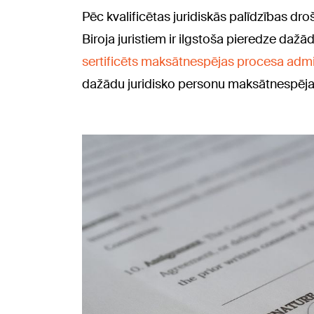
Pēc kvalificētas juridiskās palīdzības droš
Biroja juristiem ir ilgstoša pieredze dažādu
sertificēts maksātnespējas procesa admi
dažādu juridisko personu maksātnespēja