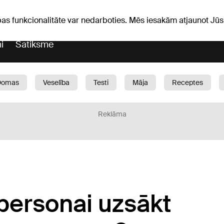
iņas
Horoskopi
pas funkcionalitāte var nedarboties. Mēs iesakām atjaunot J
i
Satiksme
Domas
Veselība
Testi
Māja
Receptes
Bērni
Auto
1188 play
Sports
Bizness
Reklāma
 personai uzsākt