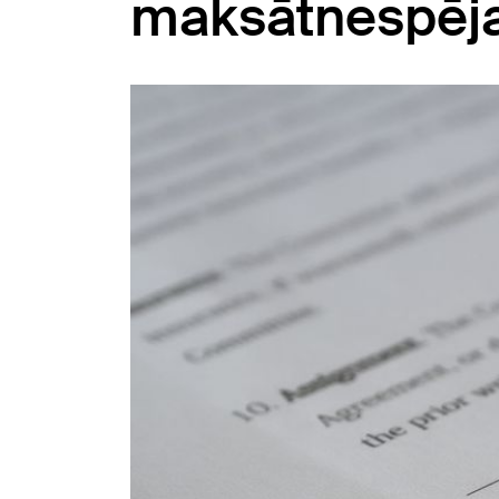
maksātnespēja