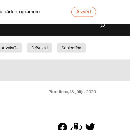
ūsu pārluprogrammu.
Aizvērt
Ārvalstīs
Dzīvnieki
Sabiedrība
Dārzs
Pirmdiena, 13. jūlijs, 2020