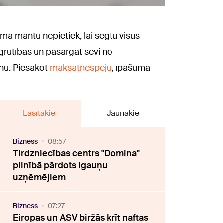
ma mantu nepietiek, lai segtu visus
s grūtības un pasargāt sevi no
nu. Piesakot
maksātnespēju
, īpašumā
Lasītākie
Jaunākie
Bizness
08:57
Tirdzniecības centrs "Domina"
pilnībā pārdots igauņu
uzņēmējiem
Bizness
07:27
Eiropas un ASV biržās krīt naftas