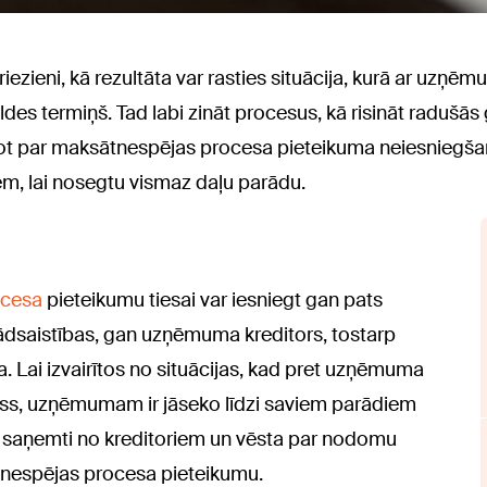
ieni, kā rezultāta var rasties situācija, kurā ar uzņēmu
ildes termiņš. Tad labi zināt procesus, kā risināt radušā
ērot par maksātnespējas procesa pieteikuma neiesniegša
em, lai nosegtu vismaz daļu parādu.
ocesa
pieteikumu tiesai var iesniegt gan pats
dsaistības, gan uzņēmuma kreditors, tostarp
. Lai izvairītos no situācijas, kad pret uzņēmuma
ess, uzņēmumam ir jāseko līdzi saviem parādiem
ri saņemti no kreditoriem un vēsta par nodomu
ātnespējas procesa pieteikumu.