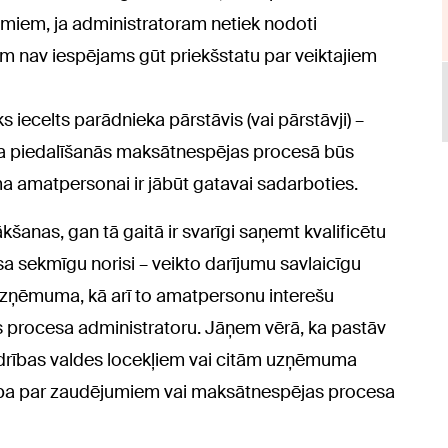
ējumiem, ja administratoram netiek nodoti
m nav iespējams gūt priekšstatu par veiktajiem
iecelts parādnieka pārstāvis (vai pārstāvji) –
 kura piedalīšanās maksātnespējas procesā būs
ma amatpersonai ir jābūt gatavai sadarboties.
nas, gan tā gaitā ir svarīgi saņemt kvalificētu
sa sekmīgu norisi – veikto darījumu savlaicīgu
uzņēmuma, kā arī to amatpersonu interešu
s procesa administratoru. Jāņem vērā, ka pastāv
iedrības valdes locekļiem vai citām uzņēmuma
ība par zaudējumiem vai maksātnespējas procesa