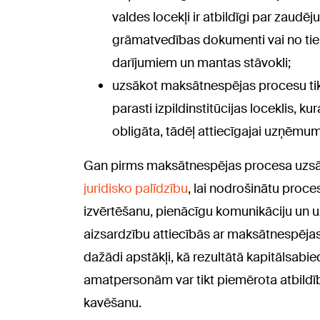
valdes locekļi ir atbildīgi par zaud
grāmatvedības dokumenti vai no tie
darījumiem un mantas stāvokli;
uzsākot maksātnespējas procesu tiks 
parasti izpildinstitūcijas loceklis,
obligāta, tādēļ attiecīgajai uzņēmu
Gan pirms maksātnespējas procesa uzsākša
juridisko palīdzību
, lai nodrošinātu proce
izvērtēšanu, pienācīgu komunikāciju un 
aizsardzību attiecībās ar maksātnespēja
dažādi apstākļi, kā rezultātā kapitālsab
amatpersonām var tikt piemērota atbild
kavēšanu.