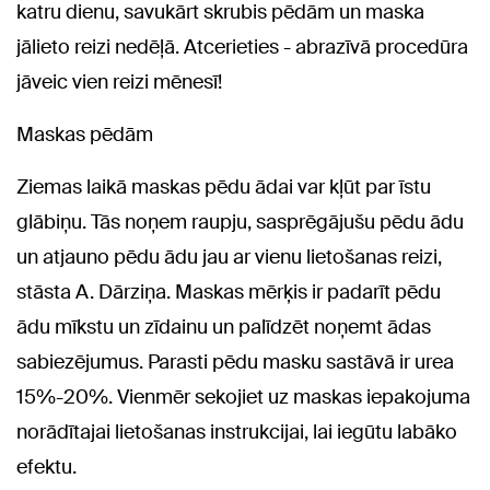
katru dienu, savukārt skrubis pēdām un maska
jālieto reizi nedēļā. Atcerieties - abrazīvā procedūra
jāveic vien reizi mēnesī!
Maskas pēdām
Ziemas laikā maskas pēdu ādai var kļūt par īstu
glābiņu. Tās noņem raupju, sasprēgājušu pēdu ādu
un atjauno pēdu ādu jau ar vienu lietošanas reizi,
stāsta A. Dārziņa. Maskas mērķis ir padarīt pēdu
ādu mīkstu un zīdainu un palīdzēt noņemt ādas
sabiezējumus. Parasti pēdu masku sastāvā ir urea
15%-20%. Vienmēr sekojiet uz maskas iepakojuma
norādītajai lietošanas instrukcijai, lai iegūtu labāko
efektu.