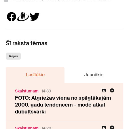
Šī raksta tēmas
Kājas
Lasītākie
Jaunākie
Skaistumam
14:39
FOTO: Atgriežas viena no spilgtākajām
2000. gadu tendencēm – modē atkal
dubultsvārki
Skaistumam
14:28