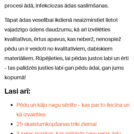
procesi ādā, infekciozas ādas saslimšanas.
Tāpat ādas veselībai ikdienā neaizmirstiet lietot
vajadzīgo ūdens daudzumu, kā arī izvēlēties
kvalitatīvus, ērtus apavus, kas neberž, nenospiež
pēdu un ir veidoti no kvalitatīviem, dabiskiem
materiāliem. Rūpējieties, lai pēdas justos labi un ērti
- tas palīdzēs justies labi gan pēdu ādai, gan jums
kopumā!
Lasi arī:
Pēdu un kāju nagu sēnīte – kas par to liecina un
kā izvairīties
25 skaistumkopšanas triki ziemai
3 sejas maskas, kas mitrinās tavu sejas ādu