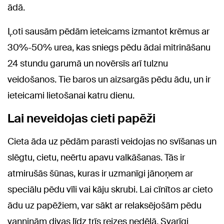
ādā.
Ļoti sausām pēdām ieteicams izmantot krēmus ar
30%-50% urea, kas sniegs pēdu ādai mitrināšanu
24 stundu garumā un novērsīs arī tulznu
veidošanos. Tie baros un aizsargās pēdu ādu, un ir
ieteicami lietošanai katru dienu.
Lai neveidojas cieti papēži
Cieta āda uz pēdām parasti veidojas no svīšanas un
slēgtu, cietu, neērtu apavu valkāšanas. Tās ir
atmirušās šūnas, kuras ir uzmanīgi jānoņem ar
speciālu pēdu vīli vai kāju skrubi. Lai cīnītos ar cieto
ādu uz papēžiem, var sākt ar relaksējošām pēdu
vanniņām divas līdz trīs reizes nedēļā. Svarīgi