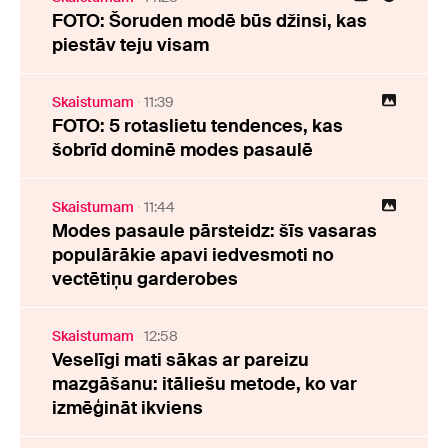
FOTO: Šoruden modē būs džinsi, kas
piestāv teju visam
Skaistumam
11:39
FOTO: 5 rotaslietu tendences, kas
šobrīd dominē modes pasaulē
Skaistumam
11:44
Modes pasaule pārsteidz: šīs vasaras
populārākie apavi iedvesmoti no
vectētiņu garderobes
Skaistumam
12:58
Veselīgi mati sākas ar pareizu
mazgāšanu: itāliešu metode, ko var
izmēģināt ikviens