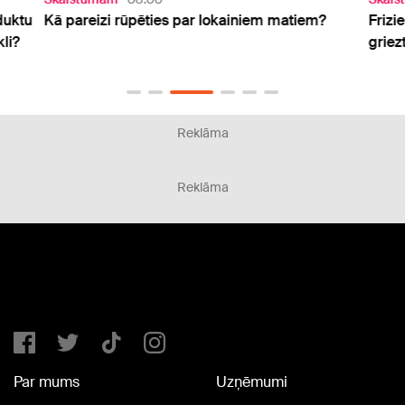
duktu
Kā pareizi rūpēties par lokainiem matiem?
Frizie
li?
griez
Reklāma
Reklāma
Par mums
Uzņēmumi