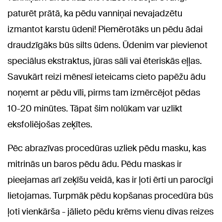
paturēt prātā, ka pēdu vanniņai nevajadzētu
izmantot karstu ūdeni! Piemērotāks un pēdu ādai
draudzīgāks būs silts ūdens. Ūdenim var pievienot
speciālus ekstraktus, jūras sāli vai ēteriskās eļļas.
Savukārt reizi mēnesī ieteicams cieto papēžu ādu
noņemt ar pēdu vīli, pirms tam izmērcējot pēdas
10-20 minūtes. Tāpat šim nolūkam var uzlikt
eksfoliējošas zeķītes.
Pēc abrazīvas procedūras uzliek pēdu masku, kas
mitrinās un baros pēdu ādu. Pēdu maskas ir
pieejamas arī zeķīšu veidā, kas ir ļoti ērti un parocīgi
lietojamas. Turpmāk pēdu kopšanas procedūra būs
ļoti vienkārša - jālieto pēdu krēms vienu divas reizes