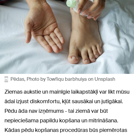
Pēdas, Photo by Towfiqu barbhuiya on Unsplash
Ziemas aukstie un mainīgie laikapstākļi var likt mūsu
ādai izjust diskomfortu, kļūt sausākai un jutīgākai.
Pēdu āda nav izņēmums - tai ziemā var būt
nepieciešama papildu kopšana un mitrināšana.
Kādas pēdu kopšanas procedūras būs piemērotas