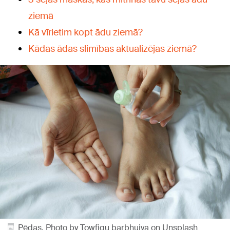
ziemā
Kā vīrietim kopt ādu ziemā?
Kādas ādas slimības aktualizējas ziemā?
Pēdas, Photo by Towfiqu barbhuiya on Unsplash