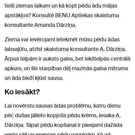
tieši ziemas laikam un kā kopt pēdu ādu mājas
apstākļos? Konsultē BENU Aptiekas skaistuma
konsultante Amanda Dārziņa.
Ziema var ievērojami ietekmēt mūsu pēdu ādas
labsajūtu, atzīst skaistuma konsultante A. Dārziņa.
Ārpus telpām ir auksts gaiss, bet iekštelpās centrālā
apkure, un šīs starpības dēļ mazinās gaisa mitrums
un āda bieži kļūst sausa.
Ko iesākt?
Lai novērstu sausas ādas problēmu, katru dienu
pēc dušas jālieto kopjošs pēdu krēms, iesaka A.
Dārziņa. Tāpat pēdu kopšanai ir pieejami dažāda
veida sāļi un esences pēdu vanniņām, kā arī