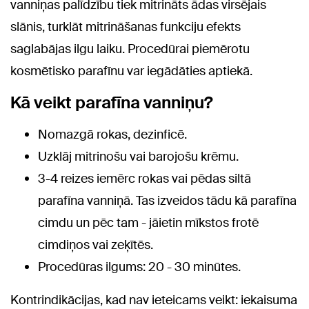
vanniņas palīdzību tiek mitrināts ādas virsējais
slānis, turklāt mitrināšanas funkciju efekts
saglabājas ilgu laiku. Procedūrai piemērotu
kosmētisko parafīnu var iegādāties aptiekā.
Kā veikt parafīna vanniņu?
Nomazgā rokas, dezinficē.
Uzklāj mitrinošu vai barojošu krēmu.
3-4 reizes iemērc rokas vai pēdas siltā
parafīna vanniņā. Tas izveidos tādu kā parafīna
cimdu un pēc tam - jāietin mīkstos frotē
cimdiņos vai zeķītēs.
Procedūras ilgums: 20 - 30 minūtes.
Kontrindikācijas, kad nav ieteicams veikt: iekaisuma