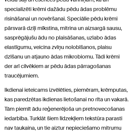
specializēti krēmi dažādu pēdu ādas problēmu
risināšanai un novēršanai. Speciālie pēdu krēmi
pārsvarā dziļi mīkstina, mitrina un aizsargā sausu,
sasprēgājušu ādu no plaisāšanas, uzlabo ādas
elastīgumu, veicina zvīņu nolobīšanos, plaisu
dzīšanu un atjauno ādas mikrobiomu. Tādi krēmi
der arī cilvēkiem ar pēdu ādas pārragošanas
traucējumiem.
Ikdienai ieteicams izvēlēties, piemēram, krēmputas,
kas paredzētas ikdienas lietošanai no rīta un vakarā.
Tām piemīt ādu reģenerējoša un pretnovecošanas
iedarbība. Turklāt šiem līdzekļiem tekstūra parasti
nav taukaina, un tie aiztur nepieciešamo mitrumu