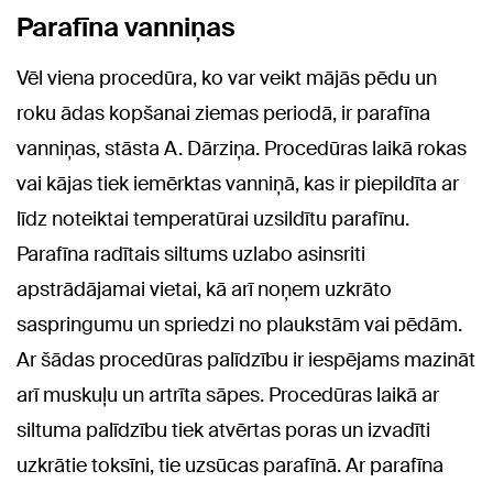
Parafīna vanniņas
Vēl viena procedūra, ko var veikt mājās pēdu un
roku ādas kopšanai ziemas periodā, ir parafīna
vanniņas, stāsta A. Dārziņa. Procedūras laikā rokas
vai kājas tiek iemērktas vanniņā, kas ir piepildīta ar
līdz noteiktai temperatūrai uzsildītu parafīnu.
Parafīna radītais siltums uzlabo asinsriti
apstrādājamai vietai, kā arī noņem uzkrāto
saspringumu un spriedzi no plaukstām vai pēdām.
Ar šādas procedūras palīdzību ir iespējams mazināt
arī muskuļu un artrīta sāpes. Procedūras laikā ar
siltuma palīdzību tiek atvērtas poras un izvadīti
uzkrātie toksīni, tie uzsūcas parafīnā. Ar parafīna