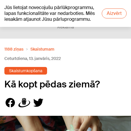
Jūs lietojat novecojušu pārlūkprogrammu,
+15
°C
lapas funkcionalitāte var nedarboties. Mēs
Aizvērt
iesakām atjaunot Jūsu pārluprogrammu.
Reklāma
1188 ziņas
Skaistumam
Ceturtdiena, 13. janvāris, 2022
Skaistumkopšana
Kā kopt pēdas ziemā?