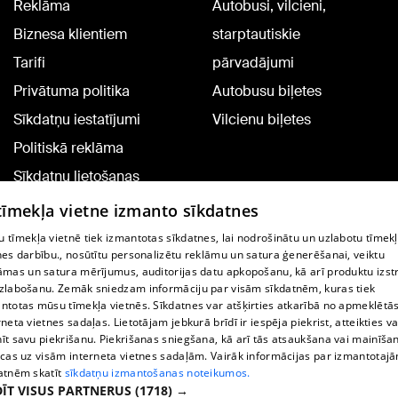
Reklāma
Autobusi, vilcieni,
Biznesa klientiem
starptautiskie
Tarifi
pārvadājumi
Privātuma politika
Autobusu biļetes
Sīkdatņu iestatījumi
Vilcienu biļetes
Politiskā reklāma
Sīkdatņu lietošanas
noteikumi
 tīmekļa vietne izmanto sīkdatnes
Komentāru pievienošana
 tīmekļa vietnē tiek izmantotas sīkdatnes, lai nodrošinātu un uzlabotu tīmek
nes darbību., nosūtītu personalizētu reklāmu un satura ģenerēšanai, veiktu
āmas un satura mērījumus, auditorijas datu apkopošanu, kā arī produktu izst
TV programma
zlabošanu. Zemāk sniedzam informāciju par visām sīkdatnēm, kuras tiek
Līguma noteikumi
ntotas mūsu tīmekļa vietnēs. Sīkdatnes var atšķirties atkarībā no apmeklētā
rneta vietnes sadaļas. Lietotājam jebkurā brīdī ir iespēja piekrist, atteikties va
360 Ziņu kontakti
īt savu piekrišanu. Piekrišanas sniegšana, kā arī tās atsaukšana vai mainīša
ecas uz visām interneta vietnes sadaļām. Vairāk informācijas par izmantotaj
Helio Media
atnēm skatīt
sīkdatņu izmantošanas noteikumos.
ĪT VISUS PARTNERUS
(1718) →