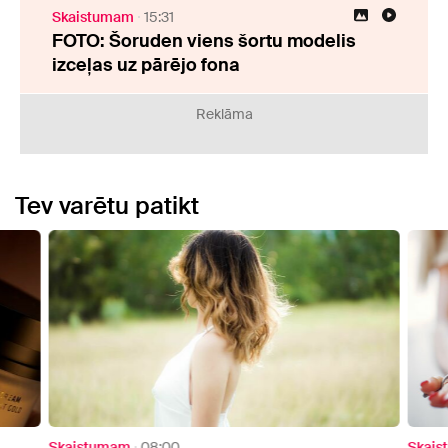
Skaistumam
15:31
FOTO: Šoruden viens šortu modelis
izceļas uz pārējo fona
Reklāma
Tev varētu patikt
Skaistumam
08:00
Skai