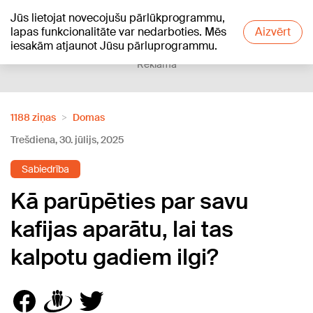
Jūs lietojat novecojušu pārlūkprogrammu,
+26
°C
lapas funkcionalitāte var nedarboties. Mēs
Aizvērt
iesakām atjaunot Jūsu pārluprogrammu.
Reklāma
1188 ziņas
Domas
Trešdiena, 30. jūlijs, 2025
Sabiedrība
Kā parūpēties par savu
kafijas aparātu, lai tas
kalpotu gadiem ilgi?