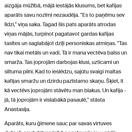
aizgāja mūžībā, mājā iestājās klusums, bet kafijas
aparāts savu nozīmi nezaudēja. "Es to paņēmu sev
līdzi," viņa saka. Tagad šis pats aparāts atrodas
viņas mājās, turpinot pagatavot gardas kafijas
tasītes un saglabājot dziļi personiskas atmiņas. "Tas
nav tikai metāls un vadi. Tā ir mana vectēva balss un
smarža. Tas joprojām darbojas klusi, uzticami un
siltuma pilni. Kad to ieslēdzu, sajūtu svaigi maltas
kafijas smaržu un dzirdu pazīstamo skaņu. Šķiet, it
kā vectēvs joprojām stāvētu man blakus. Un kafija -
jā, tā joprojām ir vislabākā pasaulē," stāsta
Anastasija.
Aparāts, kuru ģimene sauc par savas virtuves