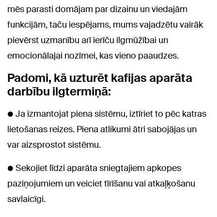
mēs parasti domājam par dizainu un viedajām
funkcijām, taču iespējams, mums vajadzētu vairāk
pievērst uzmanību arī ierīču ilgmūžībai un
emocionālajai nozīmei, kas vieno paaudzes.
Padomi, kā uzturēt kafijas aparāta
darbību ilgtermiņā:
● Ja izmantojat piena sistēmu, iztīriet to pēc katras
lietošanas reizes. Piena atlikumi ātri sabojājas un
var aizsprostot sistēmu.
● Sekojiet līdzi aparāta sniegtajiem apkopes
paziņojumiem un veiciet tīrīšanu vai atkaļķošanu
savlaicīgi.