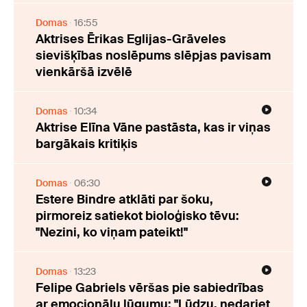
Domas
16:55
Aktrises Ērikas Eglijas-Grāveles
sievišķības noslēpums slēpjas pavisam
vienkāršā izvēlē
Domas
10:34
Aktrise Elīna Vāne pastāsta, kas ir viņas
bargākais kritiķis
Domas
06:30
Estere Bindre atklāti par šoku,
pirmoreiz satiekot bioloģisko tēvu:
"Nezini, ko viņam pateikt!"
Domas
13:23
Felipe Gabriels vēršas pie sabiedrības
ar emocionālu lūgumu: "Lūdzu, nedariet