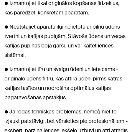
● Izmantojiet tikai oriģinālos kopšanas līdzekļus,
kas paredzēti konkrētam aparātam.
● Neatstājiet aparātu ilgi nelietotu ar pilnu ūdens
tvertni un kafijas pupiņām. Stāvošs ūdens un vecas
kafijas pupiņas bojā garšu un var kaitēt ierīces
sistēmai.
● Izmantojiet tīru un svaigu ūdeni un ieteicams -
oriģinālo ūdens filtru, kas attīra ūdeni pirms katras
kafijas tasītes un nodrošina optimālus kafijas
pagatavošanas apstākļus.
● Ja rodas tehniskas problēmas, nemēģiniet to
izjaukt patstāvīgi, bet vērsieties pie profesionāļiem -
eksperti pārzina ierīces iekšējo uzbūvi un ātri atradīs