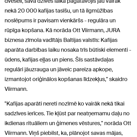
dvēseli, savā dzīves laikā pagatavojis jau vairāk
nekā 20 000 kafijas tasīšu, un tā ilgmūžības
noslēpums ir pavisam vienkāršs - regulāra un
rūpīga kopšana. Kā norāda Ott Viirmann, JURA
biznesa zīmola vadītājs Baltijas valstīs: Kafijas
aparāta darbības laiku nosaka trīs būtiski elementi -
ūdens, kafijas eļļas un piens. Šīs sastāvdaļas
regulāri jāuzrauga un jāveic pareiza apkope,
izmantojot oriģinālos kopšanas līdzekļus," skaidro
Viirmann.
"Kafijas aparāti nereti nozīmē ko vairāk nekā tikai
sadzīves ierīces. Tie kļūst par neatņemamu daļu no
ikdienas rituāliem un ģimenes vēstures," norāda Ott
Viirmann. Viņš piebilst, ka, plānojot savas mājas,