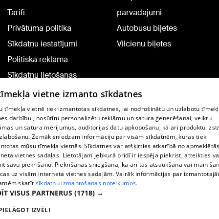
Tarifi
pārvadājumi
Privātuma politika
Autobusu biļetes
Sīkdatņu iestatījumi
Vilcienu biļetes
Politiskā reklāma
Sīkdatņu lietošanas
noteikumi
 tīmekļa vietne izmanto sīkdatnes
Komentāru pievienošana
 tīmekļa vietnē tiek izmantotas sīkdatnes, lai nodrošinātu un uzlabotu tīmek
nes darbību., nosūtītu personalizētu reklāmu un satura ģenerēšanai, veiktu
āmas un satura mērījumus, auditorijas datu apkopošanu, kā arī produktu izst
TV programma
zlabošanu. Zemāk sniedzam informāciju par visām sīkdatnēm, kuras tiek
Līguma noteikumi
ntotas mūsu tīmekļa vietnēs. Sīkdatnes var atšķirties atkarībā no apmeklētā
rneta vietnes sadaļas. Lietotājam jebkurā brīdī ir iespēja piekrist, atteikties va
360 Ziņu kontakti
īt savu piekrišanu. Piekrišanas sniegšana, kā arī tās atsaukšana vai mainīša
ecas uz visām interneta vietnes sadaļām. Vairāk informācijas par izmantotaj
Helio Media
atnēm skatīt
sīkdatņu izmantošanas noteikumos.
ĪT VISUS PARTNERUS
(1718) →
Portāla palīdzības dienests: e-pasts -
info@1188.lv
PIELĀGOT IZVĒLI
Copyright © 2004-2026 SIA HELIO MEDIA.