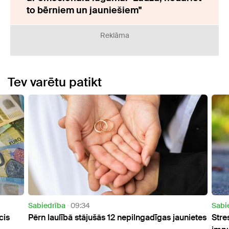
to bērniem un jauniešiem"
Reklāma
Tev varētu patikt
Sabiedrība
09:34
Sabie
is
Pērn laulībā stājušās 12 nepilngadīgas jaunietes
Stres