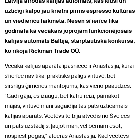
Latvijā atrodas kafijas automāts, kas klusi un
uzticīgi kalpo jau krietni pirms espresso kultūras
un viedierīču laikmeta. Nesen šī ierīce tika
godināta kā vecākais joprojām funkcionējošais
kafijas automāts Baltijā, starptautiskā konkursā,
ko rīkoja Rickman Trade OÜ.
Vecākā kafijas aparāta īpašniece ir Anastasija, kurai
šī ierīce nav tikai praktisks palīgs virtuvē, bet
sirsnīgs ģimenes mantojums, kas vieno paaudzes.
"Gadi gāja, es izaugu, bet katru reizi, pārnākot
mājās, virtuvē mani sagaidīja tas pats uzticamais
kafijas aparāts. Vectēvs to bija atvedis no Šveices
un pats uzstādījis, ļaujot man, vēl bērnam esot,
nospiest pogas," atceras Anastasija. Kad vectēvs