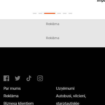
impul
Reklāma
Reklāma
Par mums
Uzņēmumi
Reklāma
Autobusi, vilcieni,
Biznesa klientiem
starptautiskie