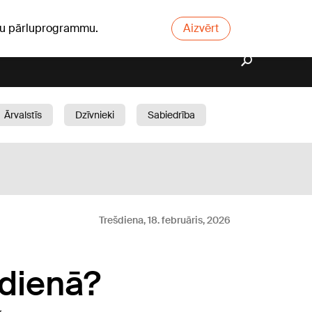
ūsu pārluprogrammu.
Aizvērt
Ārvalstīs
Dzīvnieki
Sabiedrība
Dārzs
Trešdiena, 18. februāris, 2026
kdienā?