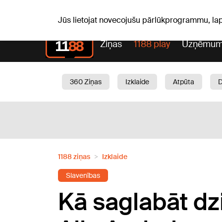
S, 08.08.2026.
+20
°C
Mudīte, Vladislava, Vladisl
Jūs lietojat novecojušu pārlūkprogrammu, la
Ziņas
1188 play
Uzņēmum
360 Ziņas
Izklaide
Atpūta
Aktuāli
Satiksme
Skaistumam
1188 ziņas
Izklaide
Slavenības
Kā saglabāt dzi