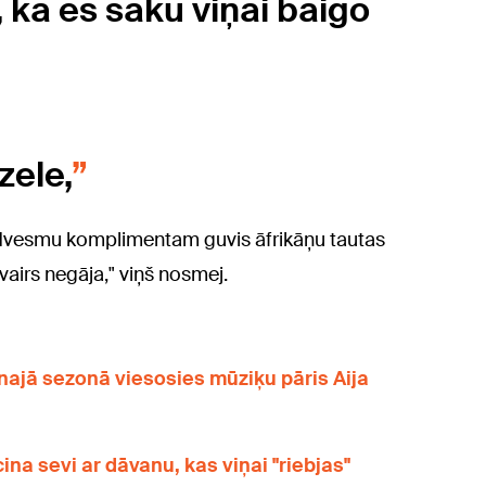
 ka es saku viņai baigo
zele,
iedvesmu komplimentam guvis āfrikāņu tautas
vairs negāja," viņš nosmej.
unajā sezonā viesosies mūziķu pāris Aija
cina sevi ar dāvanu, kas viņai "riebjas"