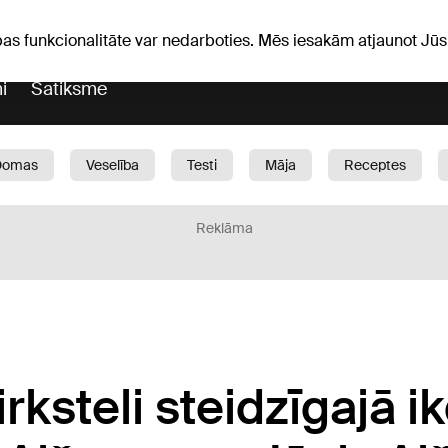
Laika ziņas
Horoskopi
avs
pas funkcionalitāte var nedarboties. Mēs iesakām atjaunot J
i
Satiksme
Domas
Veselība
Testi
Māja
Receptes
Bērni
Auto
1188 play
Sports
Bizness
Reklāma
rksteli steidzīgajā i