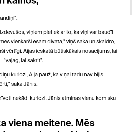
m kalnos,
randiņi".
izdevušos, viņiem pietiek ar to, ka viņi var baudīt
a mēs vienkārši esam divatā," viņš saka un skaidro,
paši vērtīgi. Aijas ieskatā būtiskākais nosacījums, lai
"vajag, lai sakrīt".
diņu kuriozi, Aija pauž, ka viņai tādu nav bijis.
rti," saka Jānis.
īvoti nekādi kuriozi, Jānis atminas vienu komisku
ka viena meitene. Mēs