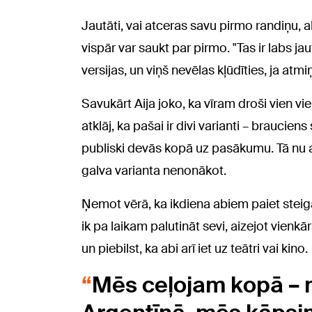
Jautāti, vai atceras savu pirmo randiņu, a
vispār var saukt par pirmo. "Tas ir labs jau
versijas, un viņš nevēlas kļūdīties, ja atm
Savukārt Aija joko, ka vīram droši vien vie
atklāj, ka pašai ir divi varianti – brauciens
publiski devās kopā uz pasākumu. Tā nu abi
galva varianta nenonākot.
Ņemot vērā, ka ikdiena abiem paiet steig
ik pa laikam palutināt sevi, aizejot vienkār
un piebilst, ka abi arī iet uz teātri vai kino.
Mēs ceļojam kopā – 