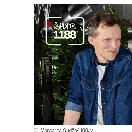
Margarita Gudže/1188.lv