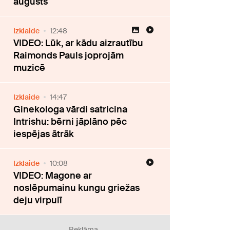
augusts
Izklaide
12:48
VIDEO: Lūk, ar kādu aizrautību
Raimonds Pauls joprojām
muzicē
Izklaide
14:47
Ginekologa vārdi satricina
Intrishu: bērni jāplāno pēc
iespējas ātrāk
Izklaide
10:08
VIDEO: Magone ar
noslēpumainu kungu griežas
deju virpulī
Reklāma