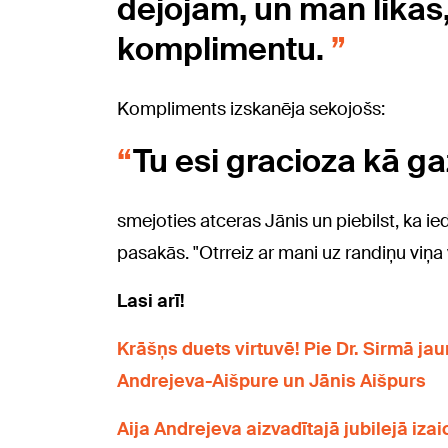
dejojām, un man likās,
komplimentu.
Kompliments izskanēja sekojošs:
Tu esi gracioza kā ga
smejoties atceras Jānis un piebilst, ka 
pasakās. "Otrreiz ar mani uz randiņu viņa 
Lasi arī!
Krāšņs duets virtuvē! Pie Dr. Sirmā ja
Andrejeva-Aišpure un Jānis Aišpurs
Aija Andrejeva aizvadītajā jubilejā izai