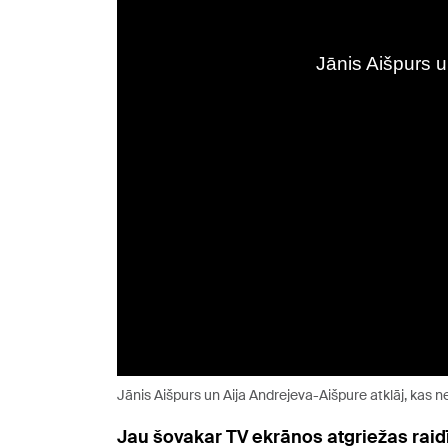
Jānis Aišpurs un Aija Andrejeva-Aišpure atklāj, kas n
Jau šovakar TV ekrānos atgriežas rai