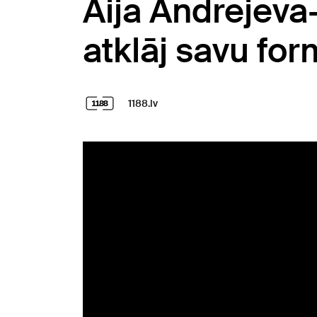
Aija Andrejeva
atklāj savu for
1188.lv