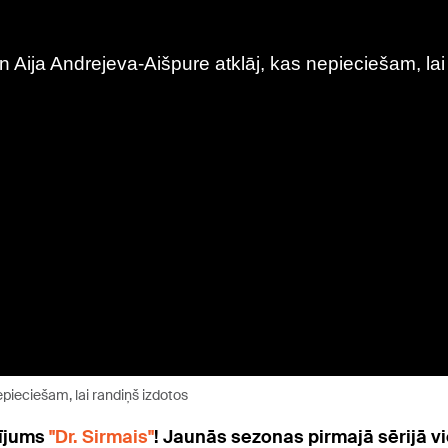
epieciešam, lai randiņš izdotos
dījums
"Dr. Sirmais"
! Jaunās sezonas pirmajā sērijā v