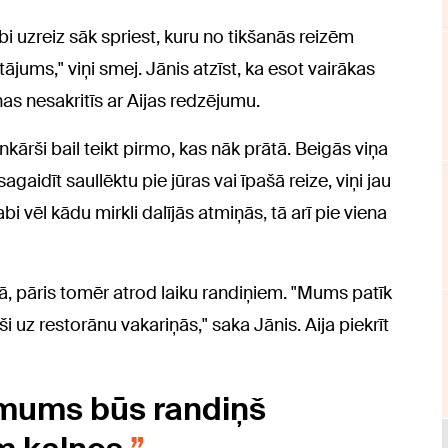
bi uzreiz sāk spriest, kuru no tikšanās reizēm
tājums," viņi smej. Jānis atzīst, ka esot vairākas
iņas nesakritīs ar Aijas redzējumu.
nkārši bail teikt pirmo, kas nāk prātā. Beigās viņa
 sagaidīt saullēktu pie jūras vai īpašā reize, viņi jau
 vēl kādu mirkli dalījās atmiņās, tā arī pie viena
ā, pāris tomēr atrod laiku randiņiem. "Mums patīk
ši uz restorānu vakariņās," saka Jānis. Aija piekrīt
mums būs randiņš