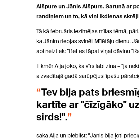
Aišpure un Jānis Aišpurs. Sarunā ar po
randiņiem un to, kā viņi ikdienas skrēj
Tā kā februāris iezīmējas mīlas tēmā, pāris
ka Jānim riebjas svinēt Mīlētāju dienu. Jā
abi neiztiek: "Bet es tāpat viņai dāvinu "Ra
Tikmēr Aija joko, ka vīrs labi zina – "ja n
aizvadītajā gadā sarūpējusi īpašu pārste
Tev bija pats briesm
kartīte ar "čīzīgāko" 
sirds!".
saka Aija un piebilst: "Jānis bija ļoti prie