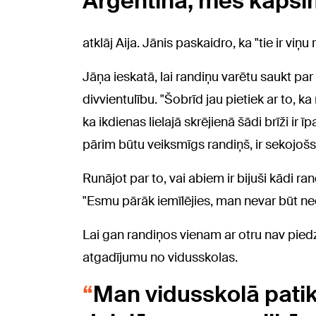
Argentīnā, mēs kāpsi
atklāj Aija. Jānis paskaidro, ka "tie ir viņu 
Jāņa ieskatā, lai randiņu varētu saukt par 
divvientulību. "Šobrīd jau pietiek ar to, k
ka ikdienas lielajā skrējienā šādi brīži ir ī
pārim būtu veiksmīgs randiņš, ir sekojošs– 
Runājot par to, vai abiem ir bijuši kādi ran
"Esmu pārāk iemīlējies, man nevar būt neē
Lai gan randiņos vienam ar otru nav piedz
atgadījumu no vidusskolas.
Man vidusskolā pati