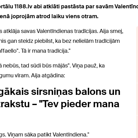
rtālu 1188.lv abi atklāti pastāsta par savām Valentī
ienā joprojām atrod laiku viens otram.
 atklāja savas Valentīndienas tradīcijas. Aija smej,
nis gan steidz piebilst, ka bez nelielām tradīcijām
ffaello". Tā ir mana tradīcija."
ekā nebūs, tad sūdi būs mājās". Viņa pauž, ka
igumu vīram. Aija atgādina:
īgākais sirsniņas balons un
uzrakstu – "Tev pieder mana
cīgs. Viņam sāka patikt Valentīndiena."