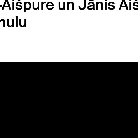
-Aišpure un Jānis Ai
mulu