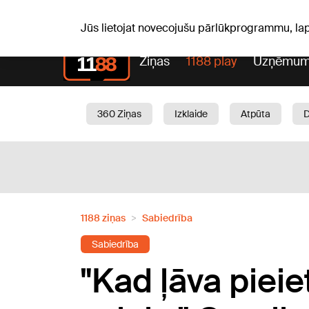
Pk, 07.08.2026.
+16
°C
Mudīte, Vladislava, Vladisl
Jūs lietojat novecojušu pārlūkprogrammu, la
Ziņas
1188 play
Uzņēmum
360 Ziņas
Izklaide
Atpūta
Aktuāli
Satiksme
Skaistumam
1188 ziņas
Sabiedrība
Sabiedrība
"Kad ļāva pieiet