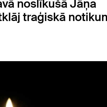
kavā noslīkušā Jāņa
tklāj traģiskā notik