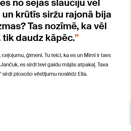
 es no sejas slaucīju vēl
un krūtīs siržu rajonā bija
mas? Tas nozīmē, ka vēl
… tik daudz kāpēc.
, ceļojumu, ģimeni. Tu teici, ka es un Mimī ir tavs
ī. Jančuk, es sirdī tevi gaidu mājās atpakaļ. Tava
” sirdi plosošo vēstījumu noslēdz Ella.