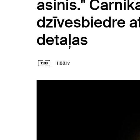
asinis." Carni
dzīvesbiedre a
detaļas
1188.lv