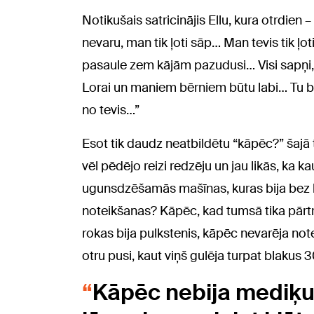
Notikušais satricinājis Ellu, kura otrdien
nevaru, man tik ļoti sāp… Man tevis tik ļo
pasaule zem kājām pazudusi… Visi sapņi, ie
Lorai un maniem bērniem būtu labi… Tu bi
no tevis…”
Esot tik daudz neatbildētu “kāpēc?” šajā 
vēl pēdējo reizi redzēju un jau likās, ka ka
ugunsdzēšamās mašīnas, kuras bija bez 
noteikšanas? Kāpēc, kad tumsā tika pārt
rokas bija pulkstenis, kāpēc nevarēja note
otru pusi, kaut viņš gulēja turpat blakus 
Kāpēc nebija mediķu 