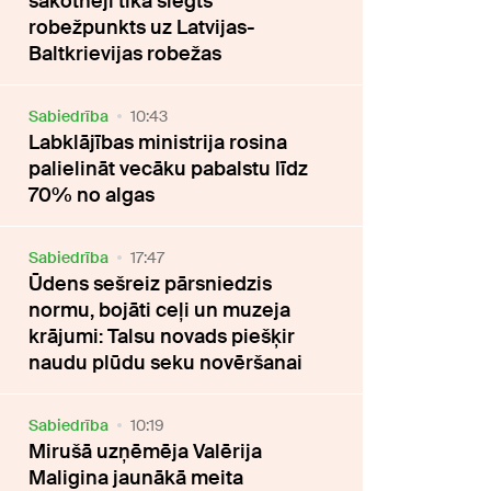
sākotnēji tika slēgts
robežpunkts uz Latvijas-
Baltkrievijas robežas
Sabiedrība
10:43
Labklājības ministrija rosina
palielināt vecāku pabalstu līdz
70% no algas
Sabiedrība
17:47
Ūdens sešreiz pārsniedzis
normu, bojāti ceļi un muzeja
krājumi: Talsu novads piešķir
naudu plūdu seku novēršanai
Sabiedrība
10:19
Mirušā uzņēmēja Valērija
Maligina jaunākā meita