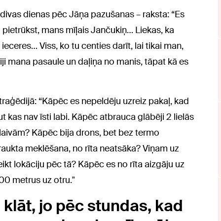
 – divas dienas pēc Jāņa pazušanas – raksta: “Es
ti pietrūkst, mans mīļais Jančukiņ… Liekas, ka
ceres… Viss, ko tu centies darīt, lai tikai man,
ji mana pasaule un daļiņa no manis, tāpat kā es
traģēdijā: “Kāpēc es nepeldēju uzreiz pakaļ, kad
ut kas nav īsti labi. Kāpēc atbrauca glābēji 2 lielās
laivām? Kāpēc bija drons, bet bez termo
raukta meklēšana, no rīta neatsāka? Viņam uz
ikt lokāciju pēc tā? Kāpēc es no rīta aizgāju uz
300 metrus uz otru."
klāt, jo pēc stundas, kad