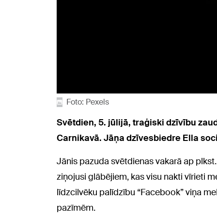
Foto: Pexels
Svētdien, 5. jūlijā, traģiski dzīvību za
Carnikavā. Jāņa dzīvesbiedre Ella soci
Jānis pazuda svētdienas vakarā ap plkst. 
ziņojusi glābējiem, kas visu nakti vīrieti m
līdzcilvēku palīdzību “Facebook” viņa me
pazīmēm.