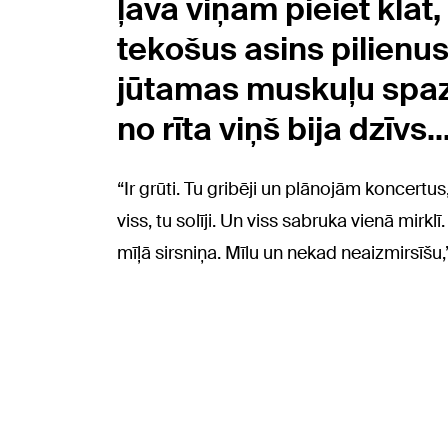
ļāva viņam pieiet klāt,
tekošus asins pilienus 
jūtamas muskuļu spaz
no rīta viņš bija dzīvs
“Ir grūti. Tu gribēji un plānojām koncertus
viss, tu solīji. Un viss sabruka vienā mirkl
mīļā sirsniņa. Mīlu un nekad neaizmirsīšu,