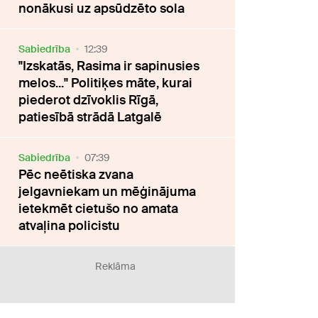
nonākusi uz apsūdzēto sola
Sabiedrība
12:39
"Izskatās, Rasima ir sapinusies
melos..." Politiķes māte, kurai
piederot dzīvoklis Rīgā,
patiesībā strādā Latgalē
Sabiedrība
07:39
Pēc neētiska zvana
jelgavniekam un mēģinājuma
ietekmēt cietušo no amata
atvaļina policistu
Reklāma