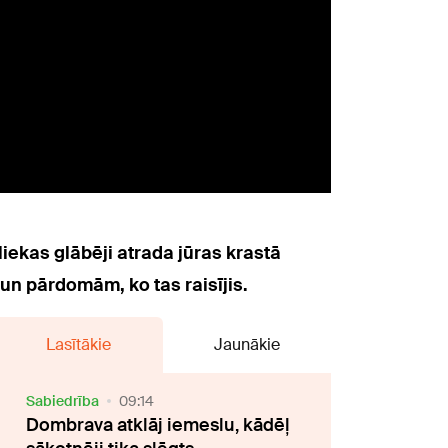
tliekas glābēji atrada jūras krastā
un pārdomām, ko tas raisījis.
Lasītākie
Jaunākie
Sabiedrība
09:14
Dombrava atklāj iemeslu, kādēļ