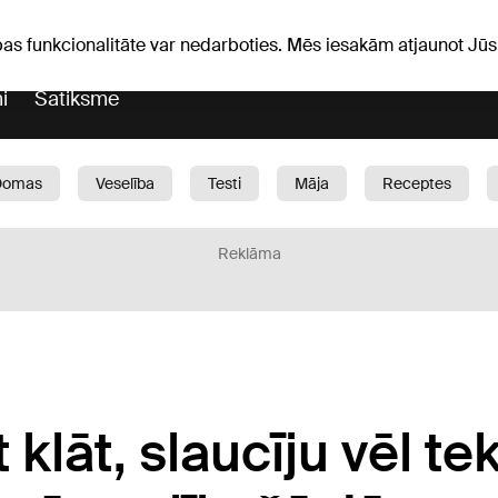
Laika ziņas
Horoskopi
avs
pas funkcionalitāte var nedarboties. Mēs iesakām atjaunot J
i
Satiksme
Domas
Veselība
Testi
Māja
Receptes
Bērni
Auto
1188 play
Sports
Bizness
Reklāma
 klāt, slaucīju vēl t