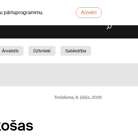
ūsu pārluprogrammu.
Aizvērt
Ārvalstīs
Dzīvnieki
Sabiedrība
Dārzs
Trešdiena, 8. jūlijs, 2026
ekošas