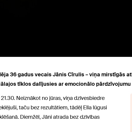
udēja 36 gadus vecais Jānis Cīrulis – viņa mirstīgās a
ālajos tīklos dalījusies ar emocionālo pārdzīvojumu 
21.30. Neiznākot no jūras, viņa dzīvesbiedre
eklējuši, taču bez rezultātiem, tādēļ Ella lūgusi
klēšanā. Diemžēl, Jāni atrada bez dzīvības