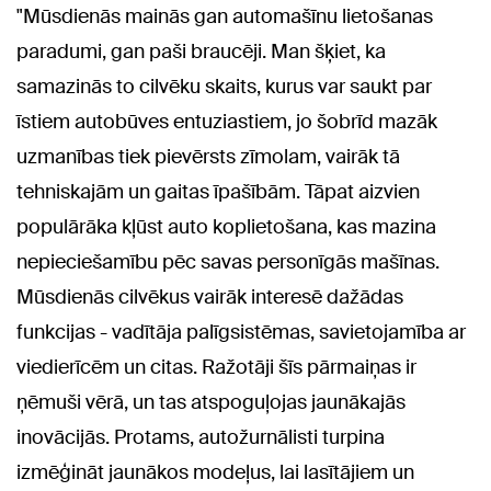
"Mūsdienās mainās gan automašīnu lietošanas
paradumi, gan paši braucēji. Man šķiet, ka
samazinās to cilvēku skaits, kurus var saukt par
īstiem autobūves entuziastiem, jo šobrīd mazāk
uzmanības tiek pievērsts zīmolam, vairāk tā
tehniskajām un gaitas īpašībām. Tāpat aizvien
populārāka kļūst auto koplietošana, kas mazina
nepieciešamību pēc savas personīgās mašīnas.
Mūsdienās cilvēkus vairāk interesē dažādas
funkcijas - vadītāja palīgsistēmas, savietojamība ar
viedierīcēm un citas. Ražotāji šīs pārmaiņas ir
ņēmuši vērā, un tas atspoguļojas jaunākajās
inovācijās. Protams, autožurnālisti turpina
izmēģināt jaunākos modeļus, lai lasītājiem un