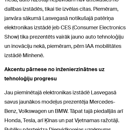
dalības izstādēs, tikai tie izvēlas citas. Piemēram,
janvāra sākumā Lasvegasā notikušajā patēriņa
elektronikas izstādē jeb CES (Consumer Electronics
Show) tika prezentēts vairāk jauno auto tehnoloģiju
un inovāciju nekā, piemēram, pērn IAA mobilitātes
izstādē Minhenē.
Akcentu pārnese no inženierzinātnes uz
tehnoloģiju progresu
Jau pieminētajā elektronikas izstādē Lasvegasā
savus jaunākos modeļus prezentēja Mercedes-
Benz, Volkswagen un BMW. Tāpat tajā piedalījās arī
Honda, Tesla, arī Ķīnas un pat Vjetnamas ražotāji.
Publiku pārsteidza Dienvidkorejas uzņēmums