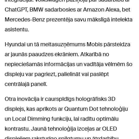
ChatGPT, BMW sadarbosies ar Amazon Alexa, bet
Mercedes-Benz prezentēja savu mākslīgā intelekta
asistentu.
Hyundai un tā meitasuzņēmums Mobis pārsteidza
ar jaunās paaudzes ekrāniem. Atkarībā no
nepieciešamās informācijas un vadītāja vēlmēm šo
displeju var pagriezt, palielināt vai paslēpt
centrālajā panelī.
Otra inovācija ir caurspīdīgs hologrāfisks 3D
displejs, kas aprīkots ar Quantum Dot tehnoloģiju
un Local Dimming funkciju, lai radītu optimālu
kontrastu. Jaunā tehnoloģija izceļas ar OLED
displejiem raksturīgo spilgtumu un ātrdarbību.