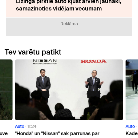
Līzingā pirktie auto kļūst arvien jaunāki,
samazinoties vidējam vecumam
Reklāma
Tev varētu patikt
Auto
11:24
Auto
būve
"Honda" un "Nissan" sāk pārrunas par
Kādēļ