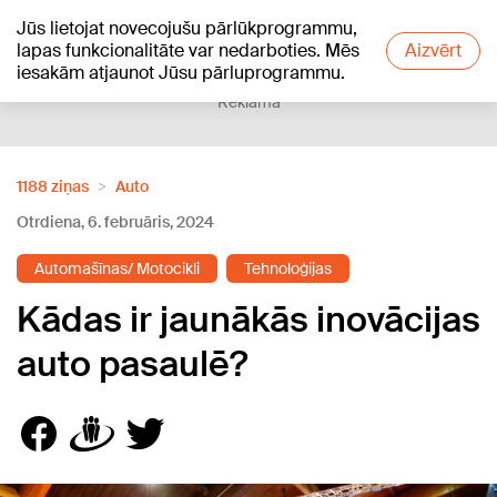
Jūs lietojat novecojušu pārlūkprogrammu,
+23
°C
lapas funkcionalitāte var nedarboties. Mēs
Aizvērt
iesakām atjaunot Jūsu pārluprogrammu.
Reklāma
1188 ziņas
Auto
Otrdiena, 6. februāris, 2024
Automašīnas/ Motocikli
Tehnoloģijas
Kādas ir jaunākās inovācijas
auto pasaulē?