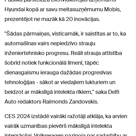
Hyundai kopā ar savu meitasuzņēmumu Mobis,
prezentējot ne mazāk kā 20 inovācijas.
"Šādas pārmaiņas, visticamāk, ir saistītas ar to, ka
automašīnas vairs nepiedzīvo strauju
inženiertehnisko progresu. Reāli strauja attīstība
šobrīd notiek funkcionālā līmenī, tāpēc
dienasgaismu ierauga dažādas progresīvas
tehnoloģijas - sākot ar viedajiem lukturiem un
beidzot ar mākslīgā intelekta rīkiem," saka Delfi
Auto redaktors Raimonds Zandovskis.
CES 2024 izstādē vairāki ražotāji atklāja, ka arvien
vairāk uzmanības pievērš mākslīgā intelekta
integrācijai. Volkswagen paziņoja par sadarbību ar