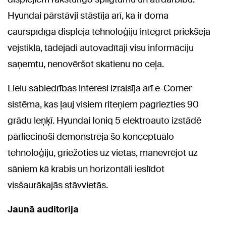
Hyundai pārstāvji stāstīja arī, ka ir doma
caurspīdīgā displeja tehnoloģiju integrēt priekšējā
vējstiklā, tādējādi autovadītāji visu informāciju
saņemtu, nenovēršot skatienu no ceļa.
Lielu sabiedrības interesi izraisīja arī e-Corner
sistēma, kas ļauj visiem riteņiem pagriezties 90
grādu leņķī. Hyundai Ioniq 5 elektroauto izstādē
pārliecinoši demonstrēja šo konceptuālo
tehnoloģiju, griežoties uz vietas, manevrējot uz
sāniem kā krabis un horizontāli ieslīdot
visšaurākajās stāvvietās.
Jaunā auditorija