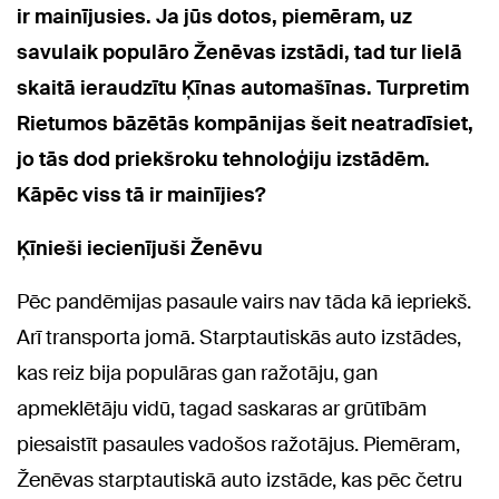
ir mainījusies. Ja jūs dotos, piemēram, uz
savulaik populāro Ženēvas izstādi, tad tur lielā
skaitā ieraudzītu Ķīnas automašīnas. Turpretim
Rietumos bāzētās kompānijas šeit neatradīsiet,
jo tās dod priekšroku tehnoloģiju izstādēm.
Kāpēc viss tā ir mainījies?
Ķīnieši iecienījuši Ženēvu
Pēc pandēmijas pasaule vairs nav tāda kā iepriekš.
Arī transporta jomā. Starptautiskās auto izstādes,
kas reiz bija populāras gan ražotāju, gan
apmeklētāju vidū, tagad saskaras ar grūtībām
piesaistīt pasaules vadošos ražotājus. Piemēram,
Ženēvas starptautiskā auto izstāde, kas pēc četru