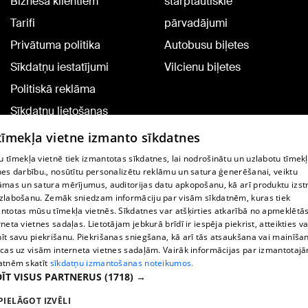
Biznesa klientiem
starptautiskie
Tarifi
pārvadājumi
Privātuma politika
Autobusu biļetes
Sīkdatņu iestatījumi
Vilcienu biļetes
Politiskā reklāma
Sīkdatņu lietošanas
noteikumi
 tīmekļa vietne izmanto sīkdatnes
Komentāru pievienošana
 tīmekļa vietnē tiek izmantotas sīkdatnes, lai nodrošinātu un uzlabotu tīmek
nes darbību., nosūtītu personalizētu reklāmu un satura ģenerēšanai, veiktu
āmas un satura mērījumus, auditorijas datu apkopošanu, kā arī produktu izst
TV programma
zlabošanu. Zemāk sniedzam informāciju par visām sīkdatnēm, kuras tiek
Līguma noteikumi
ntotas mūsu tīmekļa vietnēs. Sīkdatnes var atšķirties atkarībā no apmeklētā
rneta vietnes sadaļas. Lietotājam jebkurā brīdī ir iespēja piekrist, atteikties va
360 Ziņu kontakti
īt savu piekrišanu. Piekrišanas sniegšana, kā arī tās atsaukšana vai mainīša
ecas uz visām interneta vietnes sadaļām. Vairāk informācijas par izmantotaj
Helio Media
atnēm skatīt
sīkdatņu izmantošanas noteikumos.
ĪT VISUS PARTNERUS
(1718) →
Portāla palīdzības dienests: e-pasts -
info@1188.lv
PIELĀGOT IZVĒLI