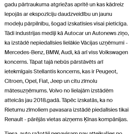
gadu pārtraukuma atgriežas apritē un kas kādreiz
lepojās ar ekspozīciju daudzveidību un jaunu
modeļu pārpilnību, šogad izskatīsies visai pieticīga.
Tādi industrijas mediji kā Autocar un Autonews ziņo,
ka izstādē nepiedalīsies lielākie Vācijas uzņēmumi -
Mercedes-Benz, BMW, Audi, kā arī viss Volkswagen
koncerns. Tāpat tajā nebūs pārstāvēts arī
ietekmīgais Stellantis koncerns, kas ir Peugeot,
Citroen, Opel, Fiat, Jeep un citu zīmolu
mātesuzņēmums. Volvo no lielajām izstādēm
atteicās jau 2018.gadā. Tāpēc izskatās, ka no
Rietumu zīmoliem pavasara izstādē piedalīsies tikai
Renault - pārējās vietas aizņems Ķīnas kompānijas.
Tiesa, auto ražotāji nepavisam nav atteikušies no