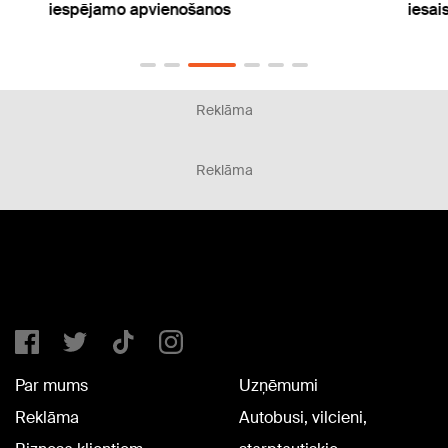
iespējamo apvienošanos
iesai
Reklāma
Reklāma
Par mums
Uzņēmumi
Reklāma
Autobusi, vilcieni,