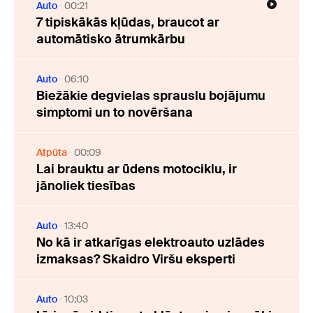
Auto
00:21
7 tipiskākās kļūdas, braucot ar
automātisko ātrumkārbu
Auto
06:10
Biežākie degvielas sprauslu bojājumu
simptomi un to novēršana
Atpūta
00:09
Lai brauktu ar ūdens motociklu, ir
jānoliek tiesības
Auto
13:40
No kā ir atkarīgas elektroauto uzlādes
izmaksas? Skaidro Viršu eksperti
Auto
10:03