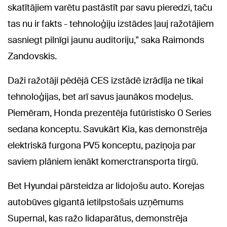
skatītājiem varētu pastāstīt par savu pieredzi, taču
tas nu ir fakts - tehnoloģiju izstādes ļauj ražotājiem
sasniegt pilnīgi jaunu auditoriju," saka Raimonds
Zandovskis.
Daži ražotāji pēdējā CES izstādē izrādīja ne tikai
tehnoloģijas, bet arī savus jaunākos modeļus.
Piemēram, Honda prezentēja futūristisko 0 Series
sedana konceptu. Savukārt Kia, kas demonstrēja
elektriskā furgona PV5 konceptu, paziņoja par
saviem plāniem ienākt komerctransporta tirgū.
Bet Hyundai pārsteidza ar lidojošu auto. Korejas
autobūves gigantā ietilpstošais uzņēmums
Supernal, kas ražo lidaparātus, demonstrēja