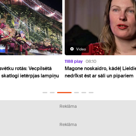
V
Video
1188 play
08:10
Izklai
ā
Magone noskaidro, kādēļ Lieldienu olas
Vecga
mpiņu
nedrīkst ēst ar sāli un pipariem
Reklāma
Reklāma