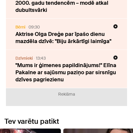
2000. gadu tendencēm – modē atkal
dubultsvārki
Bērni
09:30
Aktrise Olga Dreģe par īpašo dienu
mazdēla dzīvē: "Biju ārkārtīgi laimīga"
Dzīvnieki
13:43
"Mums ir ģimenes papildinājums!" Elīna
Pakalne ar sajūsmu paziņo par sirsnīgu
dzīves pagriezienu
Reklāma
Tev varētu patikt