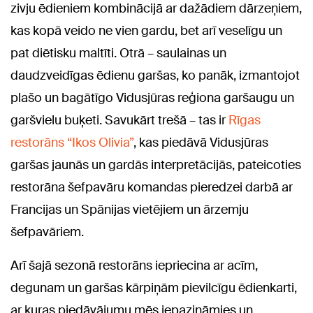
zivju ēdieniem kombinācijā ar dažādiem dārzeņiem,
kas kopā veido ne vien gardu, bet arī veselīgu un
pat diētisku maltīti. Otrā – saulainas un
daudzveidīgas ēdienu garšas, ko panāk, izmantojot
plašo un bagātīgo Vidusjūras reģiona garšaugu un
garšvielu buķeti. Savukārt trešā – tas ir
Rīgas
restorāns “Ikos Olivia”
, kas piedāvā Vidusjūras
garšas jaunās un gardās interpretācijās, pateicoties
restorāna šefpavāru komandas pieredzei darbā ar
Francijas un Spānijas vietējiem un ārzemju
šefpavāriem.
Arī šajā sezonā restorāns iepriecina ar acīm,
degunam un garšas kārpiņām pievilcīgu ēdienkarti,
ar kuras piedāvājumu mēs iepazināmies un