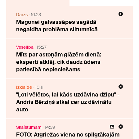
Dārzs
16:23
Magonei galvassāpes sagādā
negaidīta problēma siltumnīcā
Veselība
15:27
Mīts par astoņām glāzēm dienā:
eksperti atklāj, cik daudz ūdens
patiesībā nepieciešams
Izklaide
10:11
"Ļoti vēlētos, lai kāds uzdāvina džipu" -
Andris Bērziņš atkal cer uz dāvinātu
auto
Skaistumam
14:39
FOTO: Atgriežas viena no spilgtākajām