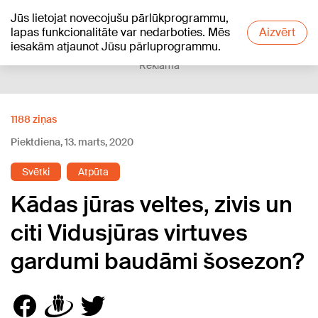
Jūs lietojat novecojušu pārlūkprogrammu,
+12
°C
lapas funkcionalitāte var nedarboties. Mēs
Aizvērt
iesakām atjaunot Jūsu pārluprogrammu.
Reklāma
1188 ziņas
Piektdiena, 13. marts, 2020
Svētki
Atpūta
Kādas jūras veltes, zivis un
citi Vidusjūras virtuves
gardumi baudāmi šosezon?