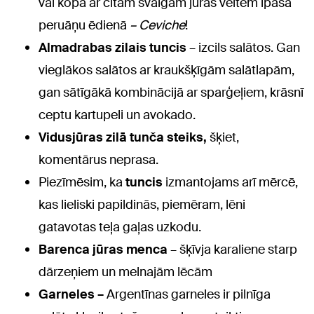
vai kopā ar citām svaigām jūras veltēm īpašā
peruāņu ēdienā
– Ceviche
!
Almadrabas zilais tuncis
– izcils salātos. Gan
vieglākos salātos ar kraukšķīgām salātlapām,
gan sātīgākā kombinācijā ar sparģeļiem, krāsnī
ceptu kartupeli un avokado.
Vidusjūras zilā tunča steiks,
šķiet,
komentārus neprasa.
Piezīmēsim, ka
tuncis
izmantojams arī mērcē,
kas lieliski papildinās, piemēram, lēni
gatavotas teļa gaļas uzkodu.
Barenca jūras menca
– šķīvja karaliene starp
dārzeņiem un melnajām lēcām
Garneles –
Argentīnas garneles ir pilnīga