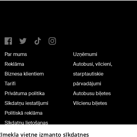
Par mums
Uzņēmumi
Reklāma
Autobusi, vilcieni,
Biznesa klientiem
starptautiskie
Tarifi
pārvadājumi
Privātuma politika
Autobusu biļetes
Sīkdatņu iestatījumi
Vilcienu biļetes
Politiskā reklāma
Sīkdatņu lietošanas
noteikumi
 tīmekļa vietne izmanto sīkdatnes