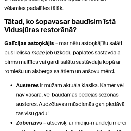
vēlamies padalīties tālāk.
Tātad, ko šopavasar baudīsim īstā
Vidusjūras restorānā?
Galīcijas astoņkājis
– marinētu astoņkājīšu salāti
būs lieliska
meze
jeb uzkodu paplātes sastāvdaļa
pirms maltītes vai gardi salātu sastāvdaļa kopā ar
romiešu un aisberga salātiem un anšovu mērci.
Austeres
ir mūžam aktuāla klasika. Kamēr vēl
nav vasara, vēl baudāmās pēdējās sezonas
austeres. Audzētavas mūsdienās gan piedāvā
tās visu gadu!
Zobenzivs –
atsevišķi ar mīdiju-mandeļu mērci