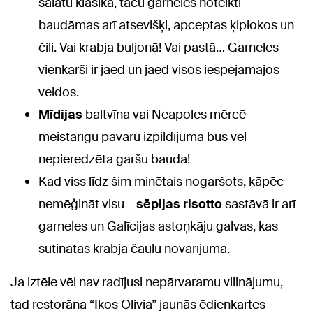
salātu klasika, taču garneles noteikti
baudāmas arī atsevišķi, apceptas ķiplokos un
čili. Vai krabja buljonā! Vai pastā… Garneles
vienkārši ir jāēd un jāēd visos iespējamajos
veidos.
Mīdijas
baltvīna vai Neapoles mērcē
meistarīgu pavāru izpildījumā būs vēl
nepieredzēta garšu bauda!
Kad viss līdz šim minētais nogaršots, kāpēc
nemēģināt visu –
sēpijas risotto
sastāvā ir arī
garneles un Galīcijas astoņkāju galvas, kas
sutinātas krabja čaulu novārījumā.
Ja iztēle vēl nav radījusi nepārvaramu vilinājumu,
tad restorāna “Ikos Olivia” jaunās ēdienkartes