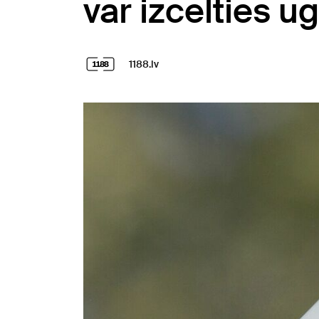
var izcelties 
1188.lv