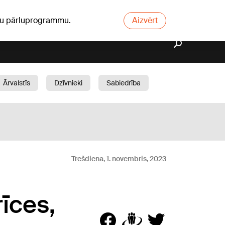
ūsu pārluprogrammu.
Aizvērt
Ārvalstīs
Dzīvnieki
Sabiedrība
Dārzs
Trešdiena, 1. novembris, 2023
īces,