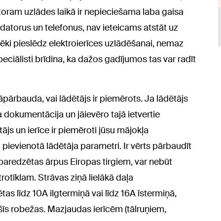
oram uzlādes laikā ir nepieciešama laba gaisa
 datorus un telefonus, nav ieteicams atstāt uz
vēki pieslēdz elektroierīces uzlādēšanai, nemaz
peciālisti brīdina, ka dažos gadījumos tas var radīt
jāpārbauda, vai lādētājs ir piemērots. Ja lādētājs
ja dokumentācija un jāievēro tajā ietvertie
tājs un ierīce ir piemēroti jūsu mājokļa
lam pievienotā lādētāja parametri. Ir vērts pārbaudīt
s paredzētas ārpus Eiropas tirgiem, var nebūt
tīklam. Strāvas ziņā lielākā daļa
as līdz 10A ilgtermiņā vai līdz 16A īstermiņā,
s šīs robežas. Mazjaudas ierīcēm (tālruņiem,