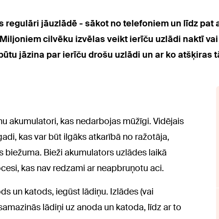
as regulāri jāuzlādē - sākot no telefoniem un līdz p
ljoniem cilvēku izvēlas veikt ierīču uzlādi naktī vai
būtu jāzina par ierīču drošu uzlādi un ar ko atšķiras
nu akumulatori, kas nedarbojas mūžīgi. Vidējais
adi, kas var būt ilgāks atkarībā no ražotāja,
s biežuma. Bieži akumulators uzlādes laikā
ocesi, kas nav redzami ar neapbruņotu aci.
s un katods, iegūst lādiņu. Izlādes (vai
 samazinās lādiņi uz anoda un katoda, līdz ar to