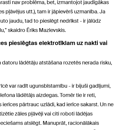
arasti nav problēma, bet, izmantojot jaudīgākas
es pļāvējus utt.), tam ir jāpievērš uzmanība. Ja
auto jaudu, tad to pieslēgt nedrīkst - ir jālūdz
u," skaidro Ēriks Mazlevskis.
ces pieslēgtas elektrotīklam uz nakti vai
un datoru lādētāju atstāšana rozetēs nerada risku,
cē var radīt ugunsbīstamību - ir bijuši gadījumi,
efona lādētājs aizdegas. Tomēr tie ir reti,
 ierīces pārtrauc uzlādi, kad ierīce sakarst. Un ne
zētie zāles pļāvēji vai citi roboti lādējas
ieciešams atslēgt. Manuprāt, racionālākais