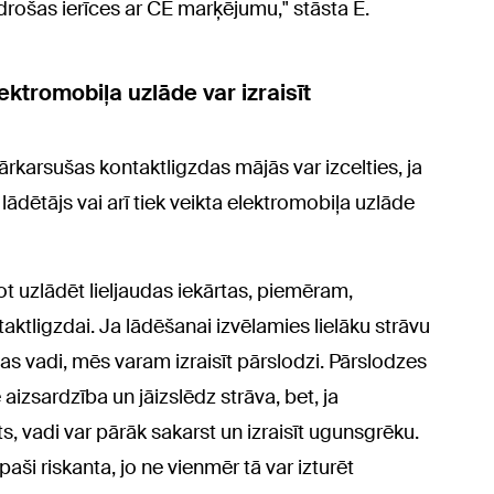
n drošas ierīces ar CE marķējumu," stāsta Ē.
ktromobiļa uzlāde var izraisīt
rkarsušas kontaktligzdas mājās var izcelties, ja
 lādētājs vai arī tiek veikta elektromobiļa uzlāde
t uzlādēt lieljaudas iekārtas, piemēram,
aktligzdai. Ja lādēšanai izvēlamies lielāku strāvu
das vadi, mēs varam izraisīt pārslodzi. Pārslodzes
aizsardzība un jāizslēdz strāva, bet, ja
s, vadi var pārāk sakarst un izraisīt ugunsgrēku.
aši riskanta, jo ne vienmēr tā var izturēt