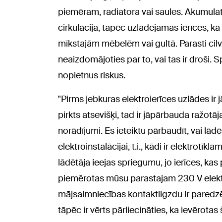
piemēram, radiatora vai saules. Akumulat
cirkulācija, tāpēc uzlādējamas ierīces, kā
mīkstajām mēbelēm vai gultā. Parasti cil
neaizdomājoties par to, vai tas ir droši. S
nopietnus riskus.
"Pirms jebkuras elektroierīces uzlādes ir 
pirkts atsevišķi, tad ir jāpārbauda ražotā
norādījumi. Es ieteiktu pārbaudīt, vai lādē
elektroinstalācijai, t.i., kādi ir elektrotīk
lādētāja ieejas spriegumu, jo ierīces, ka
piemērotas mūsu parastajam 230 V elektro
mājsaimniecības kontaktligzdu ir paredzēt
tāpēc ir vērts pārliecināties, ka ievērota