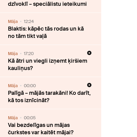
dzīvoklī – speciālistu ieteikumi
Māja
12:24
Blaktis: kāpēc tās rodas un kā
no tām tikt vaļā
Māja
17:20
Kā ātri un viegli izņemt ķiršiem
kauliņus?
Māja
00:00
Palīgā – mājās tarakāni! Ko darīt,
kā tos iznīcināt?
Māja
00:05
Vai bezdelīgas un mājas
čurkstes var kaitēt mājai?