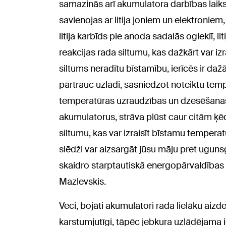
samazinās arī akumulatora darbības laiks
savienojas ar litija joniem un elektroniem,
litija karbīds pie anoda sadalās ogleklī, 
reakcijas rada siltumu, kas dažkārt var izr
siltums neradītu bīstamību, ierīcēs ir dažād
pārtrauc uzlādi, sasniedzot noteiktu tem
temperatūras uzraudzības un dzesēšanas f
akumulatorus, strāva plūst caur citām ķēd
siltumu, kas var izraisīt bīstamu temper
slēdži var aizsargāt jūsu māju pret uguns
skaidro starptautiskā energopārvaldības
Mazlevskis.
Veci, bojāti akumulatori rada lielāku aizd
karstumjutīgi, tāpēc jebkura uzlādējama ie