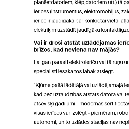
planšetdatoriem, klēpjdatoriem utt.) tā p
ierīces (instrumentus, elektromobiļus, zāl
ierīce ir jaudīgāka par konkrētai vietai atļ
elektriķim uzstādīt jaudīgāku kontaktligzd
Vai ir droši atstāt uzlādējamas ierī
brīžos, kad neviena nav mājās?
Lai gan parasti elektroierīču vai tālruņu 
speciālisti iesaka tos labāk atslēgt.
"Kļūme pašā lādētājā vai uzlādējamajā ierī
kad bez uzraudzības atstāts datora vai tel
atsevišķi gadījumi - modernas sertificētas
visas ierīces var izslēgt - piemēram, roboti
autonomi, un to uzlādes stacijas nav nep