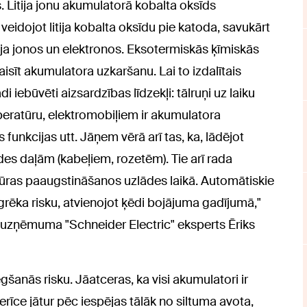
. Litija jonu akumulatorā kobalta oksīds
 veidojot litija kobalta oksīdu pie katoda, savukārt
litija jonos un elektronos. Eksotermiskās ķīmiskās
aisīt akumulatora uzkaršanu. Lai to izdalītais
i iebūvēti aizsardzības līdzekļi: tālruņi uz laiku
peratūru, elektromobiļiem ir akumulatora
unkcijas utt. Jāņem vērā arī tas, ka, lādējot
es daļām (kabeļiem, rozetēm). Tie arī rada
atūras paaugstināšanos uzlādes laikā. Automātiskie
grēka risku, atvienojot ķēdi bojājuma gadījumā,"
 uzņēmuma "Schneider Electric" eksperts Ēriks
egšanās risku. Jāatceras, ka visi akumulatori ir
rīce jātur pēc iespējas tālāk no siltuma avota,