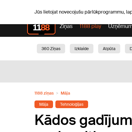
Pk, 07.08.2026.
+18
°C
Alfrēds, Fredis, Madars
Jūs lietojat novecojušu pārlūkprogrammu, la
Ziņas
1188 play
Uzņēmum
360 Ziņas
Izklaide
Atpūta
Aktuāli
Satiksme
Skaistumam
1188 ziņas
Māja
Māja
Tehnoloģijas
Kādos gadījumo