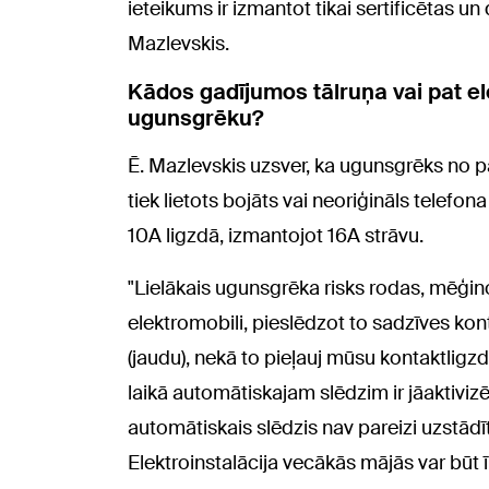
ieteikums ir izmantot tikai sertificētas u
Mazlevskis.
Kādos gadījumos tālruņa vai pat ele
ugunsgrēku?
Ē. Mazlevskis uzsver, ka ugunsgrēks no pā
tiek lietots bojāts vai neoriģināls telefona
10A ligzdā, izmantojot 16A strāvu.
"Lielākais ugunsgrēka risks rodas, mēģino
elektromobili, pieslēdzot to sadzīves kont
(jaudu), nekā to pieļauj mūsu kontaktligz
laikā automātiskajam slēdzim ir jāaktivizē 
automātiskais slēdzis nav pareizi uzstādīt
Elektroinstalācija vecākās mājās var būt īp