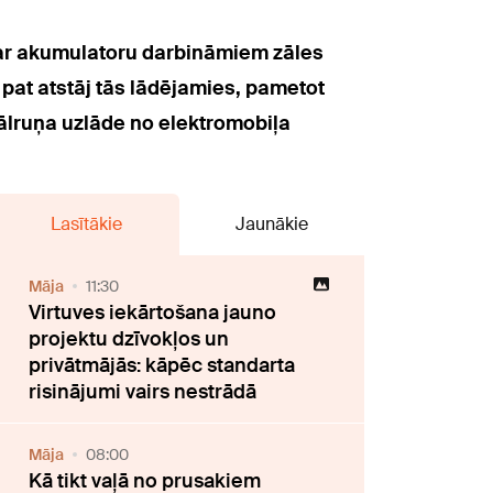
at ar akumulatoru darbināmiem zāles
 pat atstāj tās lādējamies, pametot
 tālruņa uzlāde no elektromobiļa
Lasītākie
Jaunākie
Māja
11:30
Virtuves iekārtošana jauno
projektu dzīvokļos un
privātmājās: kāpēc standarta
risinājumi vairs nestrādā
Māja
08:00
Kā tikt vaļā no prusakiem