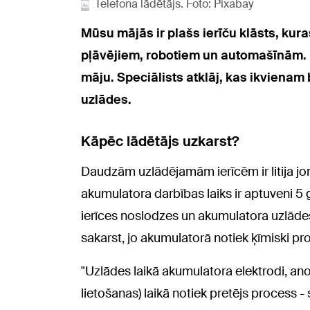
Telefona lādētājs. Foto: Pixabay
Mūsu mājās ir plašs ierīču klāsts, kur
pļāvējiem, robotiem un automašīnām. Mi
māju. Speciālists atklāj, kas ikvienam 
uzlādes.
Kāpēc lādētājs uzkarst?
Daudzām uzlādējamām ierīcēm ir litija jo
akumulatora darbības laiks ir aptuveni 5 g
ierīces noslodzes un akumulatora uzlāde
sakarst, jo akumulatorā notiek ķīmiski pr
"Uzlādes laikā akumulatora elektrodi, anod
lietošanas) laikā notiek pretējs process -