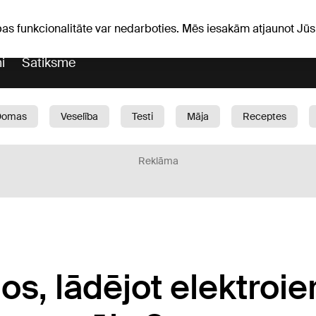
Laika ziņas
Horoskopi
pas funkcionalitāte var nedarboties. Mēs iesakām atjaunot J
i
Satiksme
Domas
Veselība
Testi
Māja
Receptes
Bērni
Auto
1188 play
Sports
Bizness
Reklāma
s, lādējot elektroier