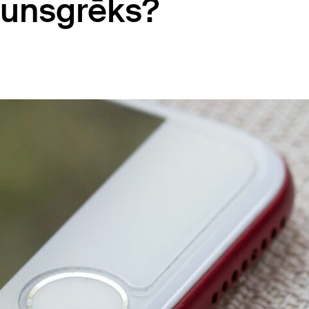
ugunsgrēks?