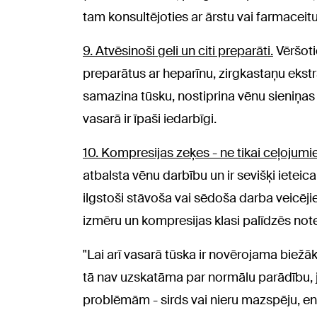
tam konsultējoties ar ārstu vai farmaceitu
9. Atvēsinoši geli un citi preparāti.
Vēršotie
preparātus ar heparīnu, zirgkastaņu ekstra
samazina tūsku, nostiprina vēnu sieniņas
vasarā ir īpaši iedarbīgi.
10. Kompresijas zeķes - ne tikai ceļojumi
atbalsta vēnu darbību un ir sevišķi ietei
ilgstoši stāvoša vai sēdoša darba veicēji
izmēru un kompresijas klasi palīdzēs notei
"Lai arī vasarā tūska ir novērojama biežāk, 
tā nav uzskatāma par normālu parādību, j
problēmām - sirds vai nieru mazspēju, e