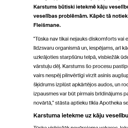
Karstums būtiski ietekmē kāju veselību 
veselības problēmām. Kāpēc tā notiek un
Fleišmane.
"Tūska nav tikai nejauks diskomforts vai 
līdzsvaru organismā un, iespējams, arī 
uzkrājoties starpšūnu telpā, visbiežāk ūd
vārstuļu dēļ. Karstums šo procesu pastipri
vairs nespēj pilnvērtīgi virzīt asinis aug
šķidrums izplūst apkārtējos audos, un roda
izpausmes var būt pirmais brīdinājums p
novārtā," stāsta aptieku tīkla Apotheka se
Karstuma ietekme uz kāju veselīb