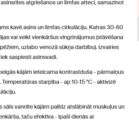
 asinsrites atgriešanos un limfas atteci, samazinot
ms kavē asins un limfas cirkulāciju. Katras 30-60
kājas vai veikt vienkāršus vingrinājumus (stāvēšana
apēžiem, uzlabo venozā sūkņa darbību). Izvairies
ek saspiesti asinsvadi.
beigās kājām ieteicama kontrastduša - pārmaiņus
s. Temperatūras starpība - ap 10-15 °C - aktivizē
lāciju.
as sāls vannīte kājām palīdz atslābināt muskuļus un
kārša, taču efektīva - īpaši dienās ar