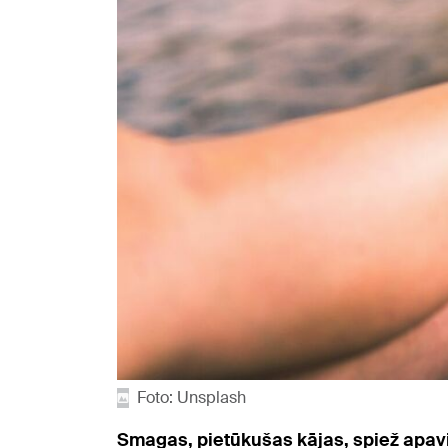
Foto: Unsplash
Smagas, pietūkušas kājas, spiež apav