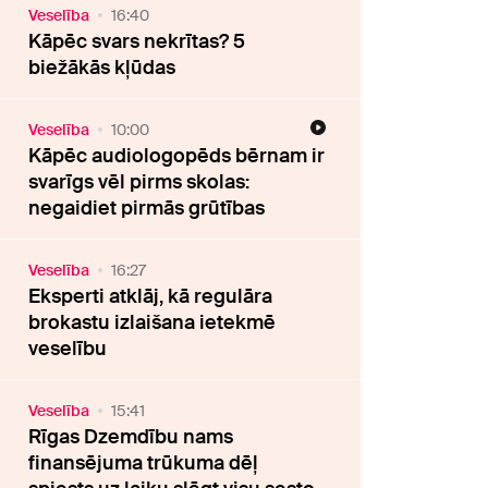
Veselība
16:40
Kāpēc svars nekrītas? 5
biežākās kļūdas
Veselība
10:00
Kāpēc audiologopēds bērnam ir
svarīgs vēl pirms skolas:
negaidiet pirmās grūtības
Veselība
16:27
Eksperti atklāj, kā regulāra
brokastu izlaišana ietekmē
veselību
Veselība
15:41
Rīgas Dzemdību nams
finansējuma trūkuma dēļ