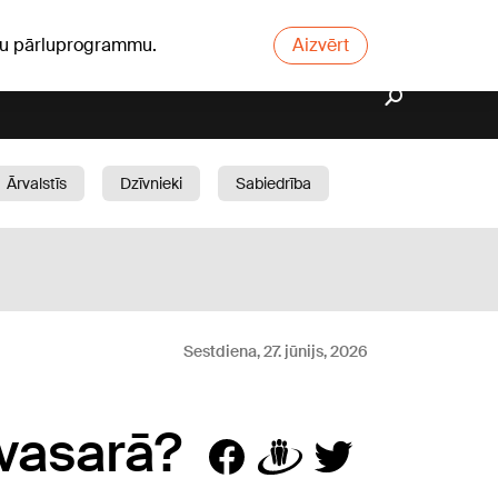
ūsu pārluprogrammu.
Aizvērt
Ārvalstīs
Dzīvnieki
Sabiedrība
Dārzs
Sestdiena, 27. jūnijs, 2026
 vasarā?