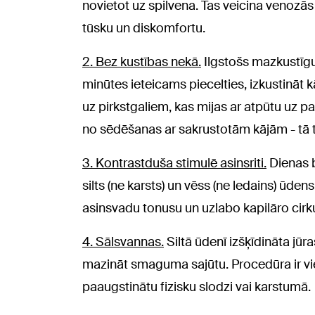
novietot uz spilvena. Tas veicina venozās
tūsku un diskomfortu.
2. Bez kustības nekā.
Ilgstošs mazkustīgu
minūtes ieteicams piecelties, izkustināt 
uz pirkstgaliem, kas mijas ar atpūtu uz p
no sēdēšanas ar sakrustotām kājām - tā ti
3. Kontrastduša stimulē asinsriti.
Dienas 
silts (ne karsts) un vēss (ne ledains) ūden
asinsvadu tonusu un uzlabo kapilāro cirku
4. Sālsvannas.
Siltā ūdenī izšķīdināta jūr
mazināt smaguma sajūtu. Procedūra ir vien
paaugstinātu fizisku slodzi vai karstumā.