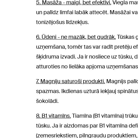
5. Masāža - maigi, bet efektīvi.
Viegla mas
un palīdz limfai labāk attecēt. Masāžai va
tonizējošus līdzekļus.
6. Ūdeni - ne mazāk, bet gudrāk.
Tūskas g
uzņemšana, tomēr tas var radīt pretēju efe
šķidruma izvadi. Ja ir nosliece uz tūsku, 
atturoties no lielāka apjoma uzņemšanas
7. Magniju saturoši produkti.
Magnijs palī
spazmas. Ikdienas uzturā iekļauj spinātus
šokolādi.
8. B1 vitamīns.
Tiamīna (B1 vitamīna) trūku
tūsku. Ja ir aizdomas par B1 vitamīna def
(zemesriekstiem, pilngraudu produktiem, 