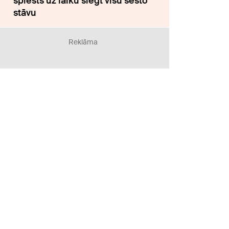
spiests uz laiku slēgt visu sesto
stāvu
Reklāma