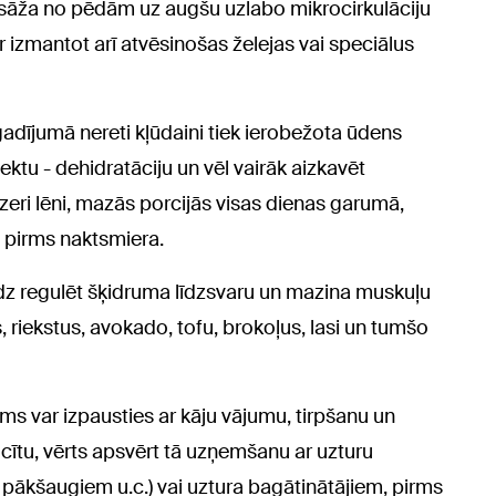
āža no pēdām uz augšu uzlabo mikrocirkulāciju
r izmantot arī atvēsinošas želejas vai speciālus
adījumā nereti kļūdaini tiek ierobežota ūdens
ktu - dehidratāciju un vēl vairāk aizkavēt
dzeri lēni, mazās porcijās visas dienas garumā,
 pirms naktsmiera.
dz regulēt šķidruma līdzsvaru un mazina muskuļu
, riekstus, avokado, tofu, brokoļus, lasi un tumšo
ms var izpausties ar kāju vājumu, tirpšanu un
icītu, vērts apsvērt tā uzņemšanu ar uzturu
pākšaugiem u.c.) vai uztura bagātinātājiem, pirms