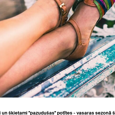
i un šķietami "pazudušas" potītes - vasaras sezonā