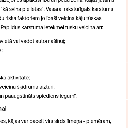
lizējoties apakšstilbu un pēdu zonā. Kājās jūtams
"kā svina pielietas". Vasarai raksturīgais karstums
 riska faktoriem jo īpaši veicina kāju tūskas
 Papildus karstuma ietekmei tūsku veicina arī:
vietā vai vadot automašīnu);
s;
kā aktivitāte;
veicina šķidruma aizturi;
n paaugstināts spiediens iegurnī.
nai
s, kājas var pacelt virs sirds līmeņa - piemēram,