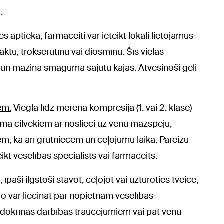
.
s aptiekā, farmaceiti var ieteikt lokāli lietojamus
ktu, trokserutīnu vai diosmīnu. Šīs vielas
 un mazina smaguma sajūtu kājās. Atvēsinoši geli
em.
Viegla līdz mērena kompresija (1. vai 2. klase)
cama cilvēkiem ar noslieci uz vēnu mazspēju,
em, kā arī grūtniecēm un ceļojumu laikā. Pareizu
kt veselības speciālists vai farmaceits.
īpaši ilgstoši stāvot, ceļojot vai uzturoties tveicē,
o var liecināt par nopietnām veselības
ndokrīnas darbības traucējumiem vai pat vēnu