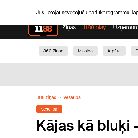
Pk, 07.08.2026.
+21
°C
Alfrēds, Fredis, Madars
Jūs lietojat novecojušu pārlūkprogrammu, la
Ziņas
1188 play
Uzņēmum
360 Ziņas
Izklaide
Atpūta
Aktuāli
Satiksme
Skaistumam
1188 ziņas
Veselība
Veselība
Kājas kā bluķi 