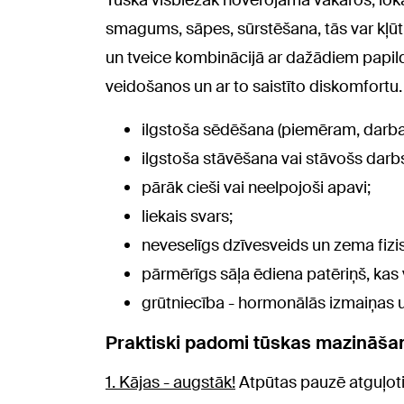
Tūska visbiežāk novērojama vakaros, loka
smagums, sāpes, sūrstēšana, tās var kļūt 
un tveice kombinācijā ar dažādiem papildu
veidošanos un ar to saistīto diskomfortu.
ilgstoša sēdēšana (piemēram, darba
ilgstoša stāvēšana vai stāvošs darb
pārāk cieši vai neelpojoši apavi;
liekais svars;
neveselīgs dzīvesveids un zema fizis
pārmērīgs sāļa ēdiena patēriņš, kas 
grūtniecība - hormonālās izmaiņas u
Praktiski padomi tūskas mazināša
1. Kājas - augstāk!
Atpūtas pauzē atguļotie