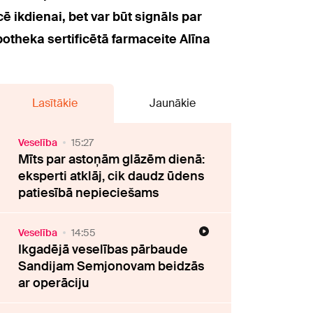
ē ikdienai, bet var būt signāls par
potheka sertificētā farmaceite Alīna
Lasītākie
Jaunākie
Veselība
15:27
Mīts par astoņām glāzēm dienā:
eksperti atklāj, cik daudz ūdens
patiesībā nepieciešams
Veselība
14:55
Ikgadējā veselības pārbaude
Sandijam Semjonovam beidzās
ar operāciju