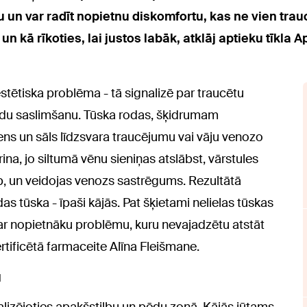
un var radīt nopietnu diskomfortu, kas ne vien trauc
 kā rīkoties, lai justos labāk, atklāj aptieku tīkla A
estētiska problēma - tā signalizē par traucētu
kādu saslimšanu. Tūska rodas, šķidrumam
ens un sāls līdzsvara traucējumu vai vāju venozo
na, jo siltumā vēnu sieniņas atslābst, vārstules
šup, un veidojas venozs sastrēgums. Rezultātā
s tūska - īpaši kājās. Pat šķietami nelielas tūskas
ar nopietnāku problēmu, kuru nevajadzētu atstāt
rtificētā farmaceite Alīna Fleišmane.
u