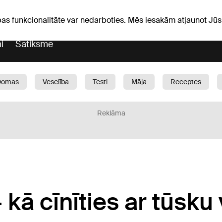
Laika ziņas
Horoskopi
pas funkcionalitāte var nedarboties. Mēs iesakām atjaunot J
i
Satiksme
Domas
Veselība
Testi
Māja
Receptes
Bērni
Auto
1188 play
Sports
Bizness
Reklāma
- kā cīnīties ar tūsku