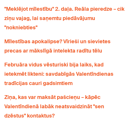
"Meklējot mīlestību" 2. daļa. Reāla pieredze – cik
ziņu vajag, lai saņemtu piedāvājumu
"nokniebties"
Mīlestības apokalipse? Vīrieši un sievietes
precas ar mākslīgā intelekta radītu tēlu
Februāra vidus vēsturiski bija laiks, kad
ietekmēt likteni: savdabīgās Valentīndienas
tradīcijas cauri gadsimtiem
Ziņa, kas var maksāt pašcieņu – kāpēc
Valentīndienā labāk neatsvaidzināt "sen
dzēstus" kontaktus?