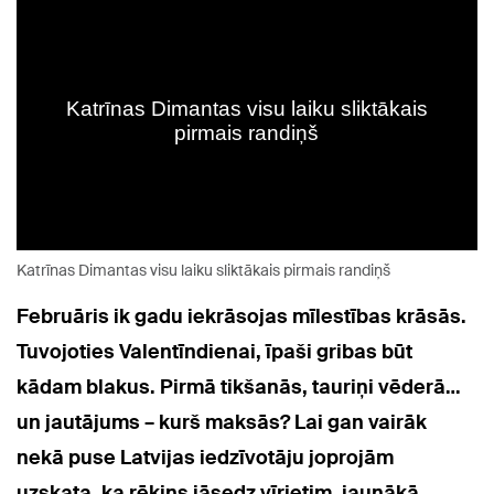
Katrīnas Dimantas visu laiku sliktākais pirmais randiņš
Februāris ik gadu iekrāsojas mīlestības krāsās.
Tuvojoties Valentīndienai, īpaši gribas būt
kādam blakus. Pirmā tikšanās, tauriņi vēderā…
un jautājums – kurš maksās? Lai gan vairāk
nekā puse Latvijas iedzīvotāju joprojām
uzskata, ka rēķins jāsedz vīrietim, jaunākā