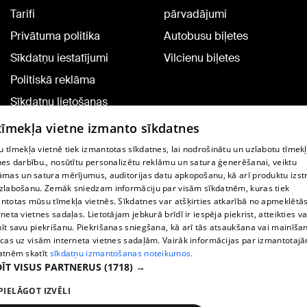
Tarifi
pārvadājumi
Privātuma politika
Autobusu biļetes
Sīkdatņu iestatījumi
Vilcienu biļetes
Politiskā reklāma
Sīkdatņu lietošanas
noteikumi
 tīmekļa vietne izmanto sīkdatnes
Komentāru pievienošana
 tīmekļa vietnē tiek izmantotas sīkdatnes, lai nodrošinātu un uzlabotu tīmek
nes darbību., nosūtītu personalizētu reklāmu un satura ģenerēšanai, veiktu
āmas un satura mērījumus, auditorijas datu apkopošanu, kā arī produktu izst
TV programma
zlabošanu. Zemāk sniedzam informāciju par visām sīkdatnēm, kuras tiek
Līguma noteikumi
ntotas mūsu tīmekļa vietnēs. Sīkdatnes var atšķirties atkarībā no apmeklētā
rneta vietnes sadaļas. Lietotājam jebkurā brīdī ir iespēja piekrist, atteikties va
360 Ziņu kontakti
īt savu piekrišanu. Piekrišanas sniegšana, kā arī tās atsaukšana vai mainīša
ecas uz visām interneta vietnes sadaļām. Vairāk informācijas par izmantotaj
Helio Media
atnēm skatīt
sīkdatņu izmantošanas noteikumos.
ĪT VISUS PARTNERUS
(1718) →
Portāla palīdzības dienests: e-pasts -
info@1188.lv
PIELĀGOT IZVĒLI
Copyright © 2004-2026 SIA HELIO MEDIA.