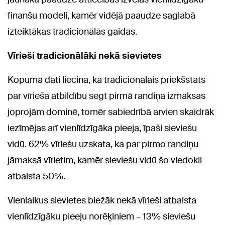
finanšu modeli, kamēr vidējā paaudze saglabā
izteiktākas tradicionālās gaidas.
Vīrieši tradicionālāki nekā sievietes
Kopumā dati liecina, ka tradicionālais priekšstats
par vīrieša atbildību segt pirmā randiņa izmaksas
joprojām dominē, tomēr sabiedrībā arvien skaidrāk
iezīmējas arī vienlīdzīgāka pieeja, īpaši sieviešu
vidū. 62% vīriešu uzskata, ka par pirmo randiņu
jāmaksā vīrietim, kamēr sieviešu vidū šo viedokli
atbalsta 50%.
Vienlaikus sievietes biežāk nekā vīrieši atbalsta
vienlīdzīgāku pieeju norēķiniem – 13% sieviešu