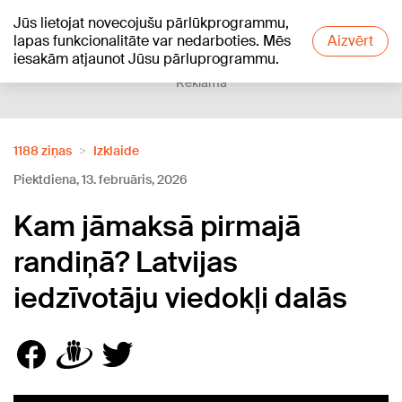
Jūs lietojat novecojušu pārlūkprogrammu,
+20
°C
lapas funkcionalitāte var nedarboties. Mēs
Aizvērt
iesakām atjaunot Jūsu pārluprogrammu.
Reklāma
1188 ziņas
Izklaide
Piektdiena, 13. februāris, 2026
Kam jāmaksā pirmajā
randiņā? Latvijas
iedzīvotāju viedokļi dalās