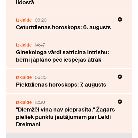
lidostā
Izklaide
06:20
Ceturtdienas horoskops: 6. augusts
Izklaide
14:47
Ginekologa vārdi satricina Intrishu:
bērni jāplāno pēc iespējas ātrāk
Izklaide
06:20
Piektdienas horoskops: 7. augusts
Izklaide
12:30
"Diemžēl viņa nav pieprasīta." Žagars
pieliek punktu jautājumam par Leldi
Dreimani