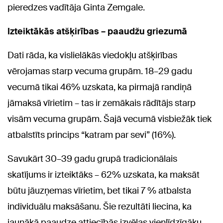
pieredzes vadītāja Ginta Zemgale.
Izteiktākās atšķirības – paaudžu griezumā
Dati rāda, ka vislielākās viedokļu atšķirības
vērojamas starp vecuma grupām. 18–29 gadu
vecumā tikai 46% uzskata, ka pirmajā randiņā
jāmaksā vīrietim – tas ir zemākais rādītājs starp
visām vecuma grupām. Šajā vecumā visbiežāk tiek
atbalstīts princips “katram par sevi” (16%).
Savukārt 30–39 gadu grupā tradicionālais
skatījums ir izteiktāks – 62% uzskata, ka maksāt
būtu jāuzņemas vīrietim, bet tikai 7 % atbalsta
individuālu maksāšanu. Šie rezultāti liecina, ka
jaunākā paaudze attiecībās izvēlas vienlīdzīgāku