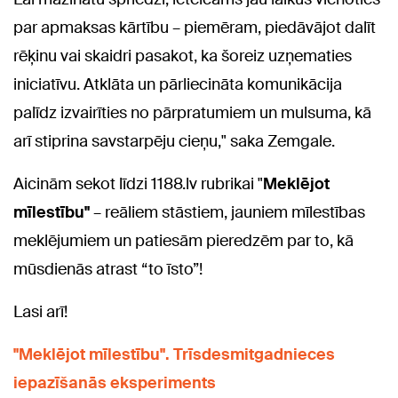
par apmaksas kārtību – piemēram, piedāvājot dalīt
rēķinu vai skaidri pasakot, ka šoreiz uzņematies
iniciatīvu. Atklāta un pārliecināta komunikācija
palīdz izvairīties no pārpratumiem un mulsuma, kā
arī stiprina savstarpēju cieņu," saka Zemgale.
Aicinām sekot līdzi 1188.lv rubrikai "
Meklējot
mīlestību"
– reāliem stāstiem, jauniem mīlestības
meklējumiem un patiesām pieredzēm par to, kā
mūsdienās atrast “to īsto”!
Lasi arī!
"Meklējot mīlestību". Trīsdesmitgadnieces
iepazīšanās eksperiments