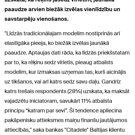
paaudze arvien biežāk izvēlas vienlīdzību un
savstarpēju vienošanos.
"Līdzās tradicionālajam modelim nostiprinās arī
elastīgāka pieeja, ko biežāk izvēlas jaunākā
paaudze. Aptaujas dati rāda, ka līdzās priekšstatam
par to, ka rēķinu sedz vīrietis, pieaug atbalsts
modelim, kur izmaksas uzņemas tas, kurš aicinājis
uz tikšanos, vai arī katrs sedz savu daļu. Gandrīz
katrs trešais respondents (28%) uzskata, ka maksāt
vajadzētu iniciatoram, savukārt 11% atbalsta
principu “katram par sevi”. Šī tendence apliecina
pakāpenisku attieksmes maiņu finanšu jautājumos
attiecībās," saka bankas "Citadele" Baltijas klientu