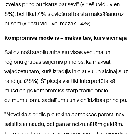
izvēlas principu “katrs par sevi” (vīriešu vidū vien
8%), bet tikai 7 % sieviešu atbalsta maksāšanu uz
pusēm (vīriešu vidū vēl mazāk - 4%).
Kompromisa modelis – maksā tas, kurš aicināja
Salīdzinoši stabilu atbalstu visās vecuma un
reģionu grupās saņēmis princips, ka maksāt
vajadzētu tam, kurš izrādījis iniciatīvu un aicinājis uz
randiņu (28%). Šī pieeja var tikt interpretēta kā
mūsdienīgs kompromiss starp tradicionālo
dzimumu lomu sadalījumu un vienlīdzības principu.
"Neveiklais brīdis pie rēķina apmaksas parasti nav
saistīts ar naudu, bet gan ar neizrunātām gaidām.
Lai mazinātu spriedzi, ieteicams jau laikus vienoties