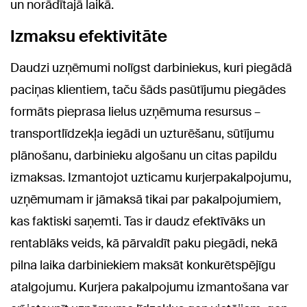
un norādītajā laikā.
Izmaksu efektivitāte
Daudzi uzņēmumi nolīgst darbiniekus, kuri piegādā
paciņas klientiem, taču šāds pasūtījumu piegādes
formāts pieprasa lielus uzņēmuma resursus –
transportlīdzekļa iegādi un uzturēšanu, sūtījumu
plānošanu, darbinieku algošanu un citas papildu
izmaksas. Izmantojot uzticamu kurjerpakalpojumu,
uzņēmumam ir jāmaksā tikai par pakalpojumiem,
kas faktiski saņemti. Tas ir daudz efektīvāks un
rentablāks veids, kā pārvaldīt paku piegādi, nekā
pilna laika darbiniekiem maksāt konkurētspējīgu
atalgojumu. Kurjera pakalpojumu izmantošana var