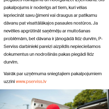
pakalpojums ir noderīgs arī tiem, kuri vēlas
iepriecināt savu ģimeni vai draugus ar patīkamu
dāvanu pat visattālākajos pasaules nostūros. Ja
nevēlies apgrūtināt saņēmēju ar muitošanas
problēmām, bet dāvana ir jānogādā līdz durvīm, P-
Serviss darbinieki pareizi aizpildīs nepieciešamos
dokumentus un nodrošinās pakas piegādi līdz
durvīm.
Vairāk par uzņēmuma sniegtajiem pakalpojumiem
uzzini
www.pserviss.lv