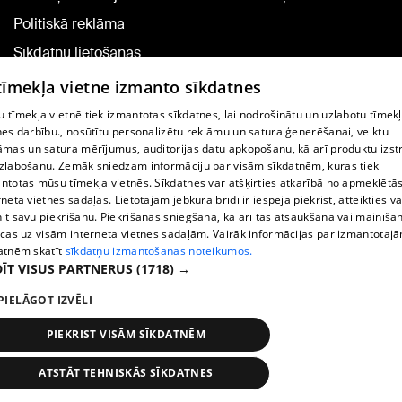
Politiskā reklāma
Sīkdatņu lietošanas
noteikumi
 tīmekļa vietne izmanto sīkdatnes
Komentāru pievienošana
 tīmekļa vietnē tiek izmantotas sīkdatnes, lai nodrošinātu un uzlabotu tīmek
nes darbību., nosūtītu personalizētu reklāmu un satura ģenerēšanai, veiktu
āmas un satura mērījumus, auditorijas datu apkopošanu, kā arī produktu izst
TV programma
zlabošanu. Zemāk sniedzam informāciju par visām sīkdatnēm, kuras tiek
Līguma noteikumi
ntotas mūsu tīmekļa vietnēs. Sīkdatnes var atšķirties atkarībā no apmeklētā
rneta vietnes sadaļas. Lietotājam jebkurā brīdī ir iespēja piekrist, atteikties va
360 Ziņu kontakti
īt savu piekrišanu. Piekrišanas sniegšana, kā arī tās atsaukšana vai mainīša
ecas uz visām interneta vietnes sadaļām. Vairāk informācijas par izmantotaj
Helio Media
atnēm skatīt
sīkdatņu izmantošanas noteikumos.
ĪT VISUS PARTNERUS
(1718) →
Portāla palīdzības dienests: e-pasts -
info@1188.lv
PIELĀGOT IZVĒLI
Copyright © 2004-2026 SIA HELIO MEDIA.
All rights reserved.
PIEKRIST VISĀM SĪKDATNĒM
ATSTĀT TEHNISKĀS SĪKDATNES
Ziņas
Meklēt
1188 play
Satiksme
Vairāk