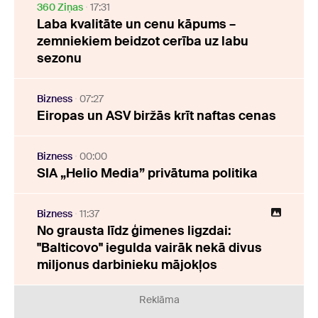
360 Ziņas
17:31
Laba kvalitāte un cenu kāpums –
zemniekiem beidzot cerība uz labu
sezonu
Bizness
07:27
Eiropas un ASV biržās krīt naftas cenas
Bizness
00:00
SIA „Helio Media” privātuma politika
Bizness
11:37
No grausta līdz ģimenes ligzdai:
"Balticovo" iegulda vairāk nekā divus
miljonus darbinieku mājokļos
Reklāma