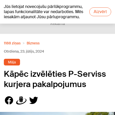
Jūs lietojat novecojušu pārlūkprogrammu,
+18
°C
lapas funkcionalitāte var nedarboties. Mēs
Aizvērt
iesakām atjaunot Jūsu pārluprogrammu.
Reklāma
1188 ziņas
Bizness
Otrdiena, 23. jūlijs, 2024
Māja
Kāpēc izvēlēties P-Serviss
kurjera pakalpojumus