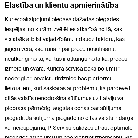
Elastība un klientu apmierinātība
Kurjerpakalpojumi piedāvā dažādas piegādes
iespējas, no kurām izvēlēties atkarībā no tā, kas
vislabāk atbilst vajadzībām. Ir daudz faktoru, kas
jāņem vērā, kad runa ir par preču nosūtīšanu,
neatkarīgi no tā, vai tas ir atkarīgs no laika, preces
izmēra un svara. Kurjera servisa pakalpojumi ir
noderīgi arī ārvalstu tirdzniecības platformu
lietotājiem, kuri saskaras ar problēmu, ka pārdevēji
citās valstīs nenodrošina sūtījumus uz Latviju vai
pieprasa pārmērīgi augstas cenas par sūtījuma
piegādi. Ja sūtījuma piegāde no citas valsts ir dārga
vai neiespējama, P-Serviss palīdzēs atrast optimālo
piegādes risinājumu un noorganizēt izņemšanu. Šis