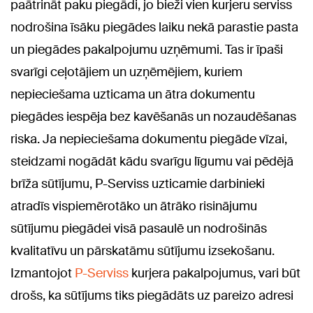
paātrināt paku piegādi, jo bieži vien kurjeru serviss
nodrošina īsāku piegādes laiku nekā parastie pasta
un piegādes pakalpojumu uzņēmumi. Tas ir īpaši
svarīgi ceļotājiem un uzņēmējiem, kuriem
nepieciešama uzticama un ātra dokumentu
piegādes iespēja bez kavēšanās un nozaudēšanas
riska. Ja nepieciešama dokumentu piegāde vīzai,
steidzami nogādāt kādu svarīgu līgumu vai pēdējā
brīža sūtījumu, P-Serviss uzticamie darbinieki
atradīs vispiemērotāko un ātrāko risinājumu
sūtījumu piegādei visā pasaulē un nodrošinās
kvalitatīvu un pārskatāmu sūtījumu izsekošanu.
Izmantojot
P-Serviss
kurjera pakalpojumus, vari būt
drošs, ka sūtījums tiks piegādāts uz pareizo adresi