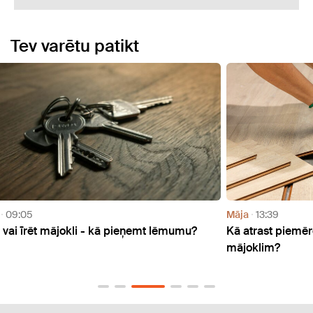
Tev varētu patikt
Māja
13:39
Sabie
?
Kā atrast piemērotāko grīdas segumu
Liesm
mājoklim?
ģimen