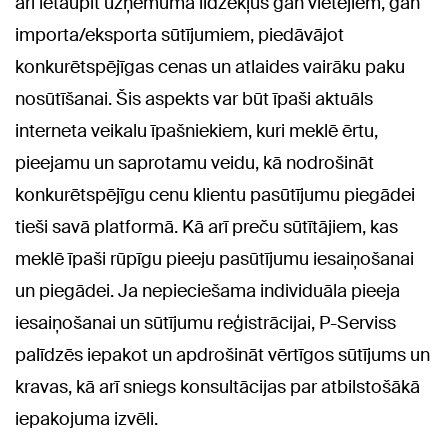
arī ietaupīt uzņēmuma līdzekļus gan vietējiem, gan
importa/eksporta sūtījumiem, piedāvājot
konkurētspējīgas cenas un atlaides vairāku paku
nosūtīšanai. Šis aspekts var būt īpaši aktuāls
interneta veikalu īpašniekiem, kuri meklē ērtu,
pieejamu un saprotamu veidu, kā nodrošināt
konkurētspējīgu cenu klientu pasūtījumu piegādei
tieši savā platformā. Kā arī preču sūtītājiem, kas
meklē īpaši rūpīgu pieeju pasūtījumu iesaiņošanai
un piegādei. Ja nepieciešama individuāla pieeja
iesaiņošanai un sūtījumu reģistrācijai, P-Serviss
palīdzēs iepakot un apdrošināt vērtīgos sūtījums un
kravas, kā arī sniegs konsultācijas par atbilstošākā
iepakojuma izvēli.