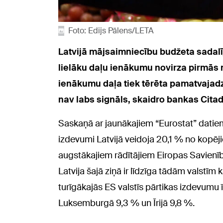
Foto: Edijs Pālens/LETA
Latvijā mājsaimniecību budžeta sadalīj
lielāku daļu ienākumu novirza pirmās n
ienākumu daļa tiek tērēta pamatvajad
nav labs signāls, skaidro bankas Citad
Saskaņā ar jaunākajiem “Eurostat” datie
izdevumi Latvijā veidoja 20,1 % no kopēji
augstākajiem rādītājiem Eiropas Savienībā
Latvija šajā ziņā ir līdzīga tādām valstīm 
turīgākajās ES valstīs pārtikas izdevumu 
Luksemburgā 9,3 % un Īrijā 9,8 %.