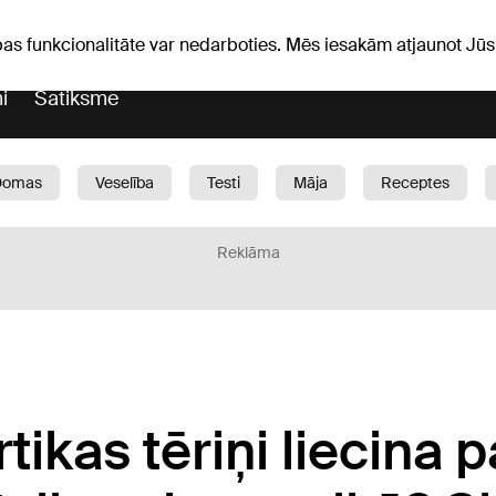
Laika ziņas
Horoskopi
pas funkcionalitāte var nedarboties. Mēs iesakām atjaunot J
i
Satiksme
Domas
Veselība
Testi
Māja
Receptes
Bērni
Auto
1188 play
Sports
Bizness
Reklāma
tikas tēriņi liecina p