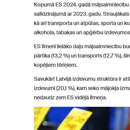
Kopumā ES 2024. gadā mājsaimniecību pat
salīdzinājumā ar 2023. gadu. Straujākais
kā arī transporta un atpūtas, sporta un ku
alkohola, tabakas un apģērbu izdevumos
ES līmenī lielāko daļu mājsaimniecību b
pārtika (13,2 %) un transports (12,7 %), š
kopējiem tēriņiem.
Savukārt Latvijā izdevumu struktūra ir atš
izdevumi (20,1 %), kam seko mājokļa izmak
nedaudz zem ES vidējā līmeņa.