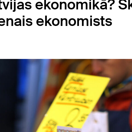
vijas ekonomikā? S
venais ekonomists