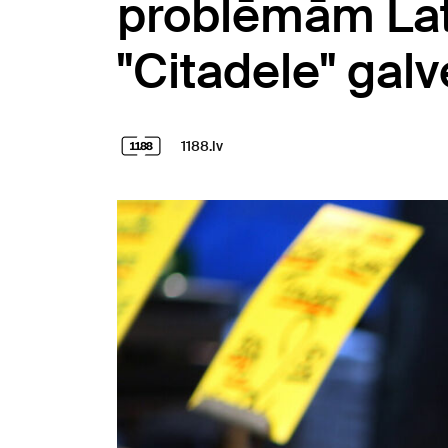
problēmām Lat
"Citadele" gal
1188.lv