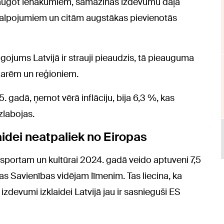
eaugot ienākumiem, samazinās izdevumu daļa
kalpojumiem un citām augstākas pievienotās
gojums Latvijā ir strauji pieaudzis, tā pieauguma
zarēm un reģioniem.
 gadā, ņemot vērā inflāciju, bija 6,3 %, kas
zlabojas.
laidei neatpaliek no Eiropas
 sportam un kultūrai 2024. gadā veido aptuveni 7,5
as Savienības vidējam līmenim. Tas liecina, ka
zdevumi izklaidei Latvijā jau ir sasnieguši ES