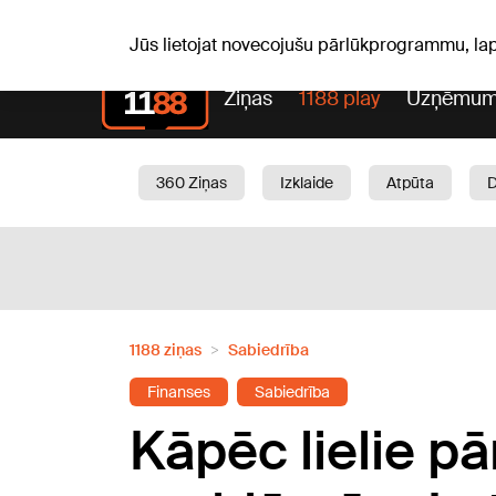
Pk, 07.08.2026.
+19
°C
Alfrēds, Fredis, Madars
Jūs lietojat novecojušu pārlūkprogrammu, la
Ziņas
1188 play
Uzņēmum
360 Ziņas
Izklaide
Atpūta
Aktuāli
Satiksme
Skaistumam
1188 ziņas
Sabiedrība
Finanses
Sabiedrība
Kāpēc lielie pār