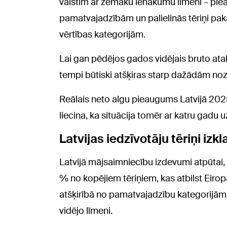
valstīm ar zemāku ienākumu līmeni – pi
pamatvajadzībām un palielinās tēriņi pa
vērtības kategorijām.
Lai gan pēdējos gados vidējais bruto atal
tempi būtiski atšķiras starp dažādām no
Reālais neto algu pieaugums Latvijā 2025.
liecina, ka situācija tomēr ar katru gadu u
Latvijas iedzīvotāju tēriņi izk
Latvijā mājsaimniecību izdevumi atpūtai,
% no kopējiem tēriņiem, kas atbilst Eirop
atšķirībā no pamatvajadzību kategorijām i
vidējo līmeni.