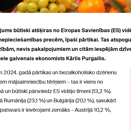
ums būtiski atšķiras no Eiropas Savienības (ES) vidēj
epieciešamības precēm, īpaši pārtikai. Tas atspoguļ
zībām, nevis pakalpojumiem un citām iespējām dzīve
ele galvenais ekonomists Kārlis Purgailis.
m 2024. gadā pārtikas un bezalkoholisko dzērienu
em mājsaimniecību tēriņiem – tas ir viens no
 un būtiski pārsniedz ES vidējo līmeni (13,2 %).
kā Rumānija (23,1 %) un Bulgārija (20,1 %), savukārt
īpatsvars ir ievērojami zemāks – Austrijā 10,2 %,