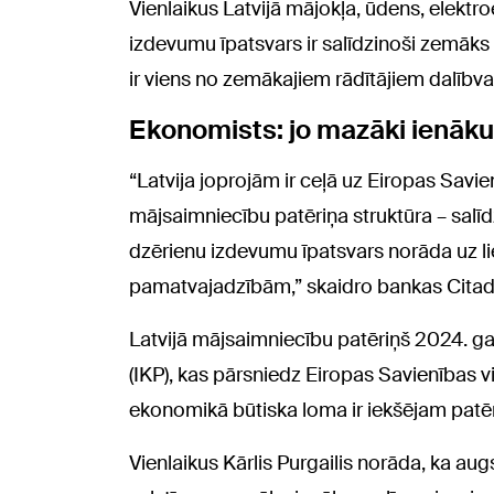
Vienlaikus Latvijā mājokļa, ūdens, elekt
izdevumu īpatsvars ir salīdzinoši zemāks 
ir viens no zemākajiem rādītājiem dalībva
Ekonomists: jo mazāki ienākumi
“Latvija joprojām ir ceļā uz Eiropas Savie
mājsaimniecību patēriņa struktūra – salīd
dzērienu izdevumu īpatsvars norāda uz l
pamatvajadzībām,” skaidro bankas Citadel
Latvijā mājsaimniecību patēriņš 2024. 
(IKP), kas pārsniedz Eiropas Savienības vid
ekonomikā būtiska loma ir iekšējam patēr
Vienlaikus Kārlis Purgailis norāda, ka aug