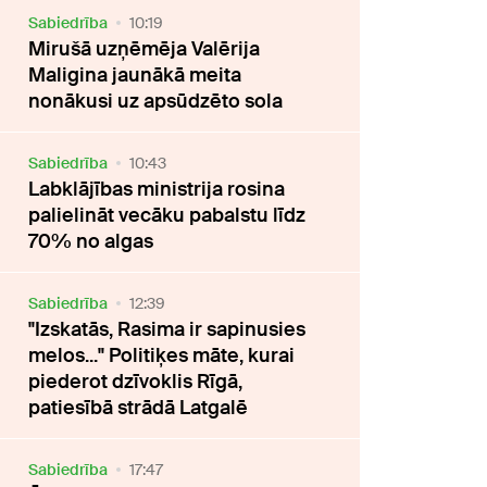
Sabiedrība
10:19
Mirušā uzņēmēja Valērija
Maligina jaunākā meita
nonākusi uz apsūdzēto sola
Sabiedrība
10:43
Labklājības ministrija rosina
palielināt vecāku pabalstu līdz
70% no algas
Sabiedrība
12:39
"Izskatās, Rasima ir sapinusies
melos..." Politiķes māte, kurai
piederot dzīvoklis Rīgā,
patiesībā strādā Latgalē
Sabiedrība
17:47