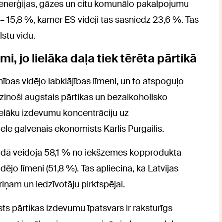
roenerģijas, gāzes un citu komunālo pakalpojumu
– 15,8 %, kamēr ES vidēji tas sasniedz 23,6 %. Tas
lstu vidū.
, jo lielāka daļa tiek tērēta pārtikā
nības vidējo labklājības līmeni, un to atspoguļo
zinoši augstais pārtikas un bezalkoholisko
ielāku izdevumu koncentrāciju uz
e galvenais ekonomists Kārlis Purgailis.
gadā veidoja 58,1 % no iekšzemes kopprodukta
ējo līmeni (51,8 %). Tas apliecina, ka Latvijas
iņam un iedzīvotāju pirktspējai.
sts pārtikas izdevumu īpatsvars ir raksturīgs