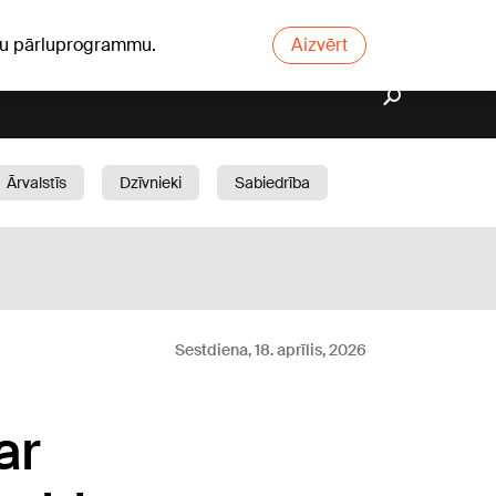
ūsu pārluprogrammu.
Aizvērt
Ārvalstīs
Dzīvnieki
Sabiedrība
Dārzs
Sestdiena, 18. aprīlis, 2026
ar