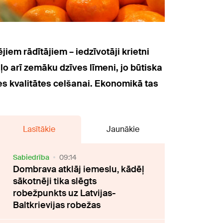
iem rādītājiem – iedzīvotāji krietni
o arī zemāku dzīves līmeni, jo būtiska
s kvalitātes celšanai. Ekonomikā tas
Lasītākie
Jaunākie
Sabiedrība
09:14
Dombrava atklāj iemeslu, kādēļ
sākotnēji tika slēgts
robežpunkts uz Latvijas-
Baltkrievijas robežas