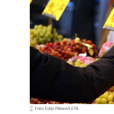
Foto: Edijs Pālens/LETA