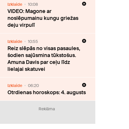
Izklaide
10:08
VIDEO: Magone ar
noslēpumainu kungu griežas
deju virpulī
Izklaide
10:55
Reiz slēpās no visas pasaules,
šodien sajūsmina tūkstošus.
Amuna Davis par ceļu līdz
lielajai skatuvei
Izklaide
06:20
Otrdienas horoskops: 4. augusts
Reklāma