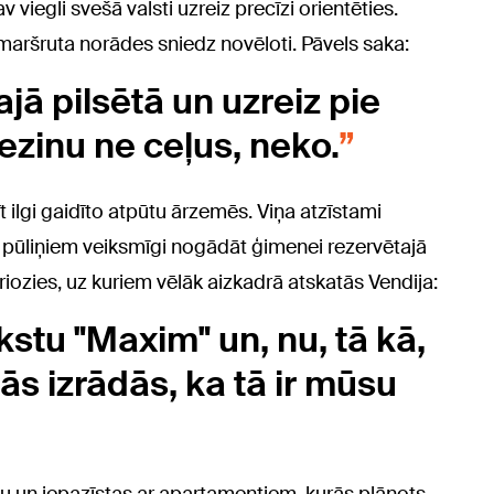
 viegli svešā valsti uzreiz precīzi orientēties.
a maršruta norādes sniedz novēloti. Pāvels saka:
ajā pilsētā un uzreiz pie
nezinu ne ceļus, neko.
t ilgi gaidīto atpūtu ārzemēs. Viņa atzīstami
a pūliņiem veiksmīgi nogādāt ģimenei rezervētajā
riozies, uz kuriem vēlāk aizkadrā atskatās Vendija:
kstu "Maxim" un, nu, tā kā,
ās izrādās, ka tā ir mūsu