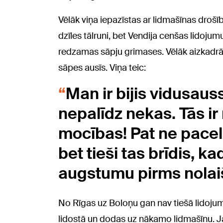
Vēlāk viņa iepazīstas ar lidmašīnas drošī
dzīles tālruni, bet Vendija cenšas lidojumu
redzamas sāpju grimases. Vēlāk aizkadrā V
sāpes ausīs. Viņa teic:
Man ir bijis vidusaus
nepalīdz nekas. Tās i
mocības! Pat ne pacel
bet tieši tas brīdis, 
augstumu pirms nolaiš
No Rīgas uz Boloņu gan nav tiešā lidojum
lidostā un dodas uz nākamo lidmašīnu. Ja 