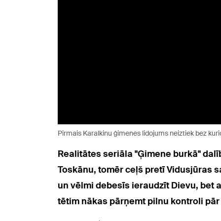
Pirmais Karalkinu ģimenes lidojums neiztiek bez kur
Realitātes seriāla "Ģimene burkā" dalī
Toskānu, tomēr ceļš pretī Vidusjūras 
un vēlmi debesīs ieraudzīt Dievu, be
tētim nākas pārņemt pilnu kontroli pār