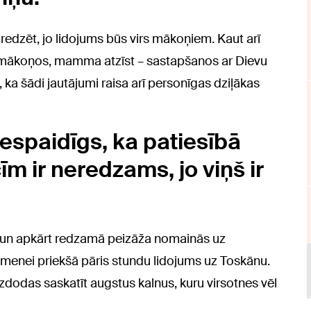
edzēt, jo lidojums būs virs mākoņiem. Kaut arī
ēt mākoņos, mamma atzīst – sastapšanos ar Dievu
j, ka šādi jautājumi raisa arī personīgas dziļākas
un iespaidīgs, ka patiesībā
īm ir neredzams, jo viņš ir
ā un apkārt redzamā peizāža nomainās uz
imenei priekšā pāris stundu lidojums uz Toskānu.
 izdodas saskatīt augstus kalnus, kuru virsotnes vēl