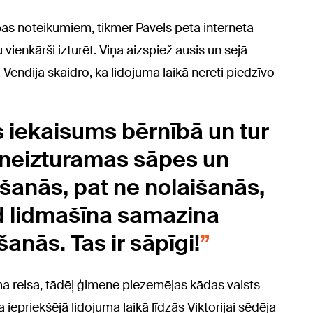
bas noteikumiem, tikmēr Pāvels pēta interneta
 vienkārši izturēt. Viņa aizspiež ausis un sejā
endija skaidro, ka lidojuma laikā nereti piedzīvo
s iekaisums bērnībā un tur
r neizturamas sāpes un
šanās, pat ne nolaišanās,
kad lidmašīna samazina
anās. Tas ir sāpīgi!
a reisa, tādēļ ģimene piezemējas kādas valsts
iepriekšējā lidojuma laikā līdzās Viktorijai sēdēja