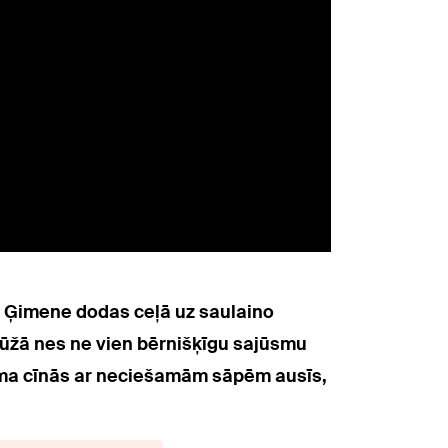
a! Ģimene dodas ceļā uz saulaino
 mūžā nes ne vien bērnišķīgu sajūsmu
mma cīnās ar neciešamām sāpēm ausīs,