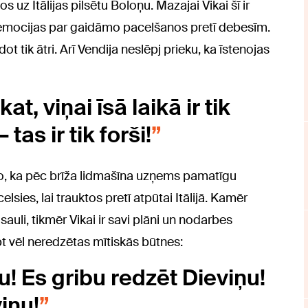
 uz Itālijas pilsētu Boloņu. Mazajai Vikai šī ir
j emocijas par gaidāmo pacelšanos pretī debesīm.
ot tik ātri. Arī Vendija neslēpj prieku, ka īstenojas
t, viņai īsā laikā ir tik
tas ir tik forši!
ro, ka pēc brīža lidmašīna uzņems pamatīgu
lsies, lai trauktos pretī atpūtai Itālijā. Kamēr
uli, tikmēr Vikai ir savi plāni un nodarbes
apt vēl neredzētas mītiskās būtnes:
u! Es gribu redzēt Dieviņu!
iņu!