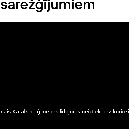
 sarežģījumiem