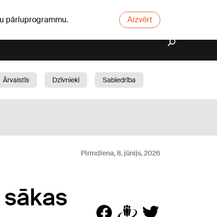
ūsu pārluprogrammu.
Aizvērt
Ārvalstīs
Dzīvnieki
Sabiedrība
Dārzs
Pirmdiena, 8. jūnijs, 2026
 sākas