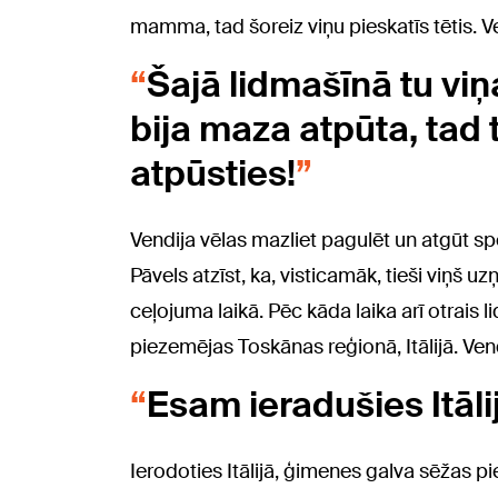
mamma, tad šoreiz viņu pieskatīs tētis. Ve
Šajā lidmašīnā tu viņ
bija maza atpūta, tad 
atpūsties!
Vendija vēlas mazliet pagulēt un atgūt 
Pāvels atzīst, ka, visticamāk, tieši viņš u
ceļojuma laikā. Pēc kāda laika arī otrais
piezemējas Toskānas reģionā, Itālijā. Ven
Esam ieradušies Itāli
Ierodoties Itālijā, ģimenes galva sēžas pi