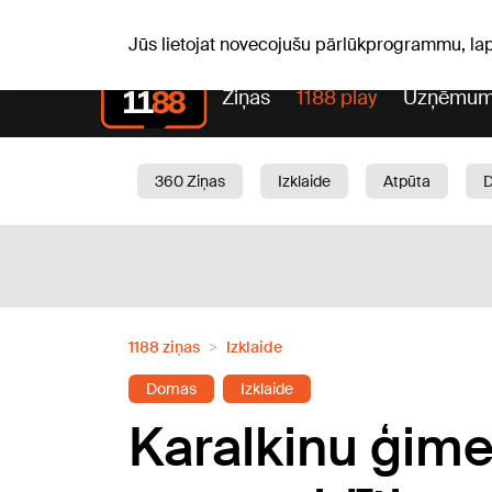
Laika z
C, 06.08.2026.
+19
°C
Aisma, Askolds
Jūs lietojat novecojušu pārlūkprogrammu, la
Ziņas
1188 play
Uzņēmum
360 Ziņas
Izklaide
Atpūta
Aktuāli
Satiksme
Skaistumam
1188 ziņas
Izklaide
Domas
Izklaide
Karalkinu ģim