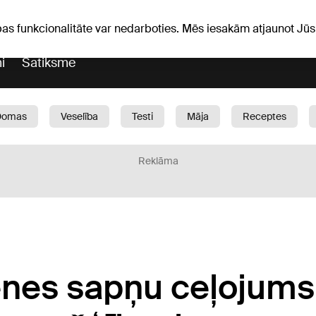
iņas
Horoskopi
pas funkcionalitāte var nedarboties. Mēs iesakām atjaunot J
i
Satiksme
Domas
Veselība
Testi
Māja
Receptes
Bērni
Auto
1188 play
Sports
Bizness
Reklāma
enes sapņu ceļojums