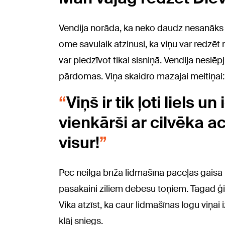
Vendija norāda, ka neko daudz nesanāks r
ome savulaik atzinusi, ka viņu var redz
var piedzīvot tikai sisniņā. Vendija neslēp
pārdomas. Viņa skaidro mazajai meitiņai:
Viņš ir tik ļoti liels 
vienkārši ar cilvēka ac
visur!
Pēc neilga brīža lidmašīna paceļas gais
pasakaini ziliem debesu toņiem. Tagad ģ
Vika atzīst, ka caur lidmašīnas logu viņai
klāj sniegs.