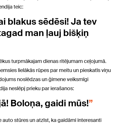
ndija teic:
ai blakus sēdēsi! Ja tev
tagad man ļauj bišķiņ
spēkus turpmākajam dienas ritējumam ceļojumā.
zņemsies lielākās rūpes par meitu un pieskatīs viņu
 lidojums noslēdzas un ģimene veiksmīgi
dija neslēpj prieku par ierašanos:
jā! Boloņa, gaidi mūs!
e auto stūres un atzīst, ka gaidāmi interesanti