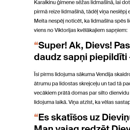
Karalkinu ģimene sēžas lidmašīnā, lai dotos
pirmā reize lidmašīnā, tādēļ viņa neslēp
Meita nespēj noticēt, ka lidmašīna spēs lid
viens no Viktorijas kvēlākajiem sapņiem:
Super! Ak, Dievs! Paska
daudz sapņi piepildīti – 
Īsi pirms lidojuma sākuma Vendija skaid
ātrumu pa lidostas skrejceļu un tad tā pace
vecākiem prātā domas par silto dienvidu sa
lidojuma laikā. Viņa atzīst, ka vēlas sast
Es skatīšos uz Dieviņ
Man vajag redzēt Diev