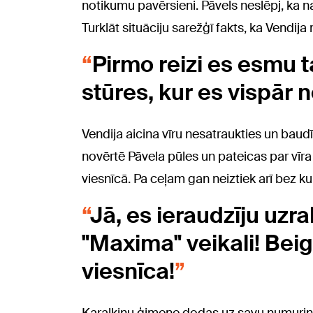
notikumu pavērsieni. Pāvels neslēpj, ka nav
Turklāt situāciju sarežģī fakts, ka Vendij
Pirmo reizi es esmu t
stūres, kur es vispār 
Vendija aicina vīru nesatraukties un baudī
novērtē Pāvela pūles un pateicas par vīr
viesnīcā. Pa ceļam gan neiztiek arī bez ku
Jā, es ieraudzīju uzra
"Maxima" veikali! Beig
viesnīca!