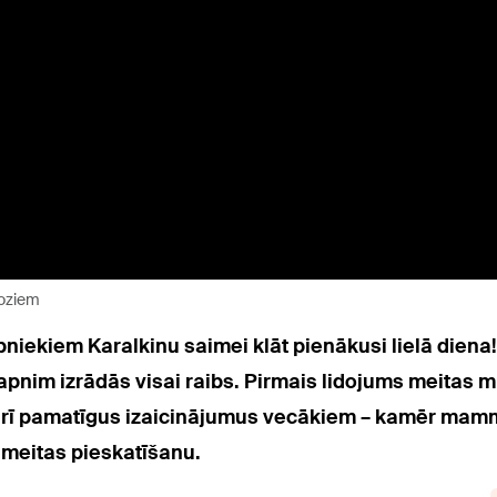
ioziem
bniekiem Karalkinu saimei klāt pienākusi lielā dien
sapnim izrādās visai raibs. Pirmais lidojums meitas
t arī pamatīgus izaicinājumus vecākiem – kamēr ma
 meitas pieskatīšanu.