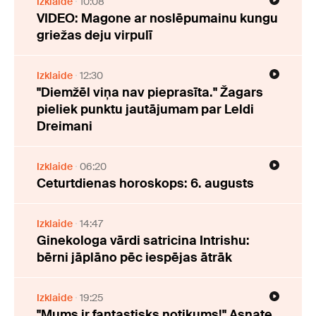
Izklaide
10:08
VIDEO: Magone ar noslēpumainu kungu
griežas deju virpulī
Izklaide
12:30
"Diemžēl viņa nav pieprasīta." Žagars
pieliek punktu jautājumam par Leldi
Dreimani
Izklaide
06:20
Ceturtdienas horoskops: 6. augusts
Izklaide
14:47
Ginekologa vārdi satricina Intrishu:
bērni jāplāno pēc iespējas ātrāk
Izklaide
19:25
"Mums ir fantastisks notikums!" Asnate