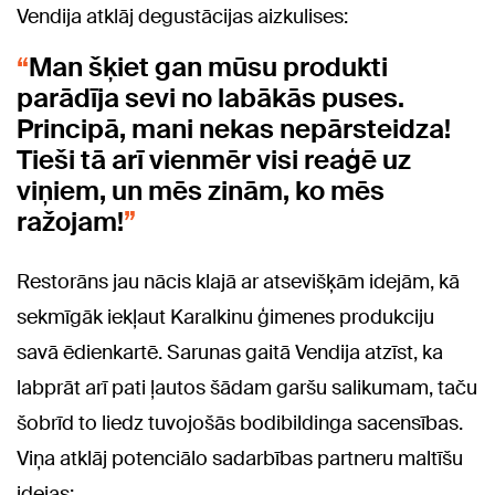
Vendija atklāj degustācijas aizkulises:
Man šķiet gan mūsu produkti
parādīja sevi no labākās puses.
Principā, mani nekas nepārsteidza!
Tieši tā arī vienmēr visi reaģē uz
viņiem, un mēs zinām, ko mēs
ražojam!
Restorāns jau nācis klajā ar atsevišķām idejām, kā
sekmīgāk iekļaut Karalkinu ģimenes produkciju
savā ēdienkartē. Sarunas gaitā Vendija atzīst, ka
labprāt arī pati ļautos šādam garšu salikumam, taču
šobrīd to liedz tuvojošās bodibildinga sacensības.
Viņa atklāj potenciālo sadarbības partneru maltīšu
idejas: