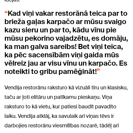
Kad viņi vakar restorānā teica par to
brieža gaļas karpačo ar mūsu svaigo
kazu sieru un par to, kādu vīnu pie
mūsu pekorino vajadzētu, es domāju,
ka man galva sareibs! Bet viņi teica,
ka pēc sacensībām viņi gaida mūs
vēlreiz jau ar visu vīnu un karpačo. Es
noteikti to gribu pamēģināt!
Vendija restorānu raksturo kā vizuāli tīru un klasisku,
taču ar ļoti elitāru un patīkamu pieskaņu. Viņa
raksturo to kā vietu, kur patiesi baudīt pavadīto
laiku. Vendija atklāj, ka savulaik arī viņas tēvs ir
darbojies restorānu viesmīlības nozarē, tādēļ arī