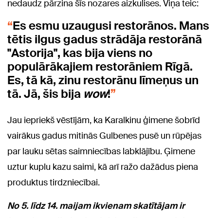
nedaudz pārzina šīs nozares aizkulises. Viņa teic:
Es esmu uzaugusi restorānos. Mans
tētis ilgus gadus strādāja restorānā
"Astorija", kas bija viens no
populārākajiem restorāniem Rīgā.
Es, tā kā, zinu restorānu līmeņus un
tā. Jā, šis bija
wow
!
Jau iepriekš vēstījām, ka Karalkinu ģimene šobrīd
vairākus gadus mitinās Gulbenes pusē un rūpējas
par lauku sētas saimniecības labklājību. Ģimene
uztur kuplu kazu saimi, kā arī ražo dažādus piena
produktus tirdzniecībai.
No 5. līdz 14. maijam ikvienam skatītājam ir