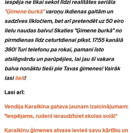
iespēja ne tikai sekot līdzi realitātes seriāla
"Ģimene burkā"
varoņu ikdienas gaitām un
sadzīves līkločiem, bet arī pretendēt uz 50 eiro
lielu naudas balvu! Skaties "Ģimene burkā" no
pirmdienas līdz ceturtdienai plkst. 17:55 kanālā
360! Turi telefonu pa rokai, pamani īsto
atslēgvārdu un parūpējies, lai jau šī vakara
balva nonāktu tieši pie Tavas ģimenes! Vairāk
lasi
šeit
!
Lasi arī:
Vendija Karalkina gatava jaunam izaicinājumam:
"Iespējams, rudenī ieraudzīsiet skolas solā!"
Karalkinu ģimenes atvase ievieš savu kārtību un