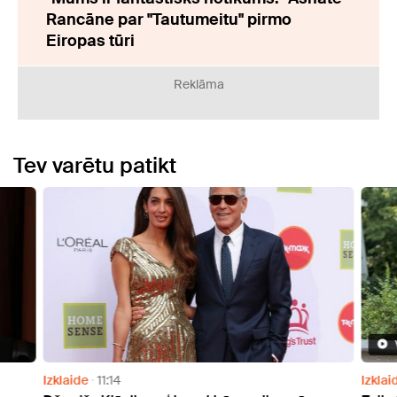
Rancāne par "Tautumeitu" pirmo
Eiropas tūri
Reklāma
Tev varētu patikt
Izklaide
11:14
Izklai