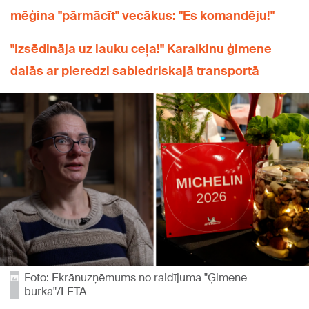
mēģina "pārmācīt" vecākus: "Es komandēju!"
"Izsēdināja uz lauku ceļa!" Karalkinu ģimene
dalās ar pieredzi sabiedriskajā transportā
Foto: Ekrānuzņēmums no raidījuma "Ģimene
burkā"/LETA