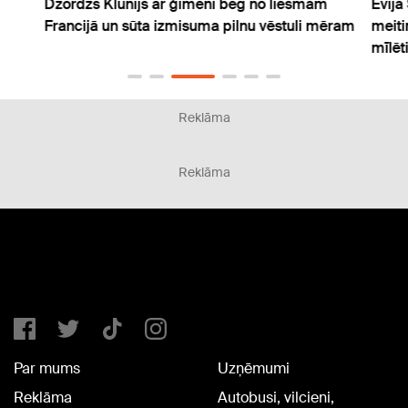
Džordžs Klūnijs ar ģimeni bēg no liesmām
Evija
Francijā un sūta izmisuma pilnu vēstuli mēram
meiti
mīlēti
Reklāma
Reklāma
Par mums
Uzņēmumi
Reklāma
Autobusi, vilcieni,