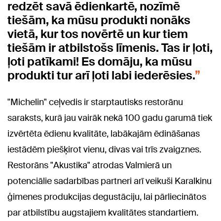
redzēt savā ēdienkartē, nozīmē
tiešām, ka mūsu produkti nonāks
vietā, kur tos novērtē un kur tiem
tiešām ir atbilstošs līmenis. Tas ir ļoti,
ļoti patīkami! Es domāju, ka mūsu
produkti tur arī ļoti labi iederēsies.
"Michelin" ceļvedis ir starptautisks restorānu
saraksts, kurā jau vairāk nekā 100 gadu garumā tiek
izvērtēta ēdienu kvalitāte, labākajām ēdināšanas
iestādēm piešķirot vienu, divas vai trīs zvaigznes.
Restorāns "Akustika" atrodas Valmierā un
potenciālie sadarbības partneri arī veikuši Karalkinu
ģimenes produkcijas degustāciju, lai pārliecinātos
par atbilstību augstajiem kvalitātes standartiem.