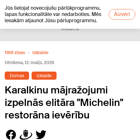
Jūs lietojat novecojušu pārlūkprogrammu,
+18
°C
lapas funkcionalitāte var nedarboties. Mēs
Aizvērt
iesakām atjaunot Jūsu pārluprogrammu.
Reklāma
1188 ziņas
Izklaide
Otrdiena, 12. maijs, 2026
Domas
Izklaide
Karalkinu mājražojumi
izpelnās elitāra "Michelin"
restorāna ievērību