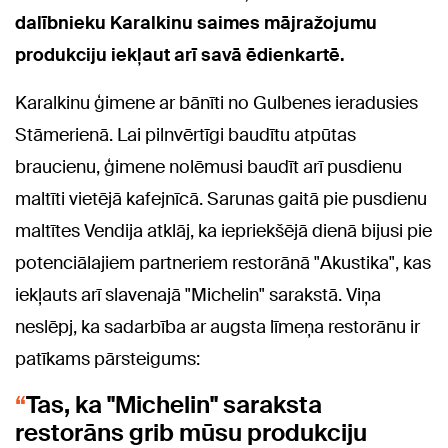
dalībnieku Karalkinu saimes mājražojumu
produkciju iekļaut arī savā ēdienkartē.
Karalkinu ģimene ar bānīti no Gulbenes ieradusies
Stāmerienā. Lai pilnvērtīgi baudītu atpūtas
braucienu, ģimene nolēmusi baudīt arī pusdienu
maltīti vietējā kafejnīcā. Sarunas gaitā pie pusdienu
maltītes Vendija atklāj, ka iepriekšējā dienā bijusi pie
potenciālajiem partneriem restorānā "Akustika", kas
iekļauts arī slavenajā "Michelin" sarakstā. Viņa
neslēpj, ka sadarbība ar augsta līmeņa restorānu ir
patīkams pārsteigums:
Tas, ka "Michelin" saraksta
restorāns grib mūsu produkciju