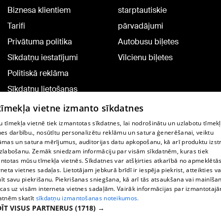
Biznesa klientiem
starptautiskie
Tarifi
pārvadājumi
Privātuma politika
Autobusu biļetes
Sīkdatņu iestatījumi
Vilcienu biļetes
Politiskā reklāma
Sīkdatņu lietošanas
noteikumi
 tīmekļa vietne izmanto sīkdatnes
Komentāru pievienošana
 tīmekļa vietnē tiek izmantotas sīkdatnes, lai nodrošinātu un uzlabotu tīmek
nes darbību., nosūtītu personalizētu reklāmu un satura ģenerēšanai, veiktu
āmas un satura mērījumus, auditorijas datu apkopošanu, kā arī produktu izst
TV programma
zlabošanu. Zemāk sniedzam informāciju par visām sīkdatnēm, kuras tiek
Līguma noteikumi
ntotas mūsu tīmekļa vietnēs. Sīkdatnes var atšķirties atkarībā no apmeklētā
rneta vietnes sadaļas. Lietotājam jebkurā brīdī ir iespēja piekrist, atteikties va
360 Ziņu kontakti
īt savu piekrišanu. Piekrišanas sniegšana, kā arī tās atsaukšana vai mainīša
ecas uz visām interneta vietnes sadaļām. Vairāk informācijas par izmantotaj
Helio Media
atnēm skatīt
sīkdatņu izmantošanas noteikumos.
ĪT VISUS PARTNERUS
(1718) →
Portāla palīdzības dienests: e-pasts -
info@1188.lv