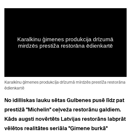
Karalkinu ģimenes produkcija drīzumā mirdzēs prestiža restorāna
ēdienkartē
No idilliskas lauku sētas Gulbenes pusē līdz pat
prestižā "Michelin" ceļveža restorānu galdiem.
Kāds augsti novērtēts Latvijas restorāns labprāt
vēlētos realitātes seriāla "Ģimene burkā"