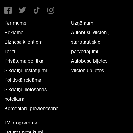
Par mums
Uzņēmumi
Reklāma
Autobusi, vilcieni,
Biznesa klientiem
starptautiskie
Tarifi
pārvadājumi
Privātuma politika
Autobusu biļetes
Sīkdatņu iestatījumi
Vilcienu biļetes
Politiskā reklāma
Sīkdatņu lietošanas
noteikumi
Komentāru pievienošana
TV programma
Līguma noteikumi