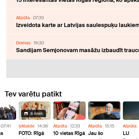
15 interesantas vietas Rīgas reģionā, ko apsk
Atpūta
07:33
Izveidota karte ar Latvijas saulespuķu laukiem
Domas
19:30
Sandijam Semjonovam masāžu izbaudīt traucē
Tev varētu patikt
8 Attēli
07:41
Izklaide
14:36
Atpūta
12:33
Atpūta
15:15
Atpūta
as
FOTO: Rīgā
10 vietas Rīgā
Jau šo
LU