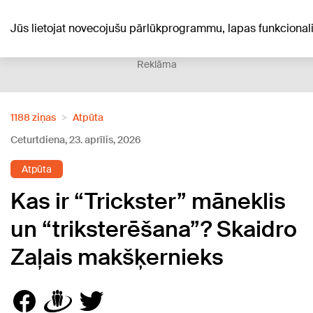
+19
°C
Jūs lietojat novecojušu pārlūkprogrammu, lapas funkciona
Reklāma
1188 ziņas
Atpūta
Ceturtdiena, 23. aprīlis, 2026
Atpūta
Kas ir “Trickster” māneklis
un “triksterēšana”? Skaidro
Zaļais makšķernieks