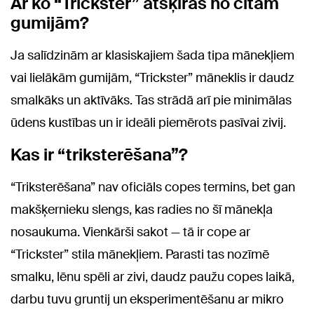
Ar ko “Trickster” atšķiras no citām
gumijām?
Ja salīdzinām ar klasiskajiem šada tipa mānekļiem
vai lielākām gumijām, “Trickster” māneklis ir daudz
smalkāks un aktīvāks. Tas strādā arī pie minimālas
ūdens kustības un ir ideāli piemērots pasīvai zivij.
Kas ir “triksterēšana”?
“Triksterēšana” nav oficiāls copes termins, bet gan
makšķernieku slengs, kas radies no šī mānekļa
nosaukuma. Vienkārši sakot — tā ir cope ar
“Trickster” stila mānekļiem. Parasti tas nozīmē
smalku, lēnu spēli ar zivi, daudz paužu copes laikā,
darbu tuvu gruntij un eksperimentēšanu ar mikro