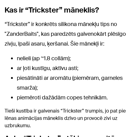
Kas ir “Trickster” māneklis?
“Trickster” ir konkrēts silikona mānekļu tips no
"ZanderBaits", kas paredzēts galvenokārt plēsīgo
zivju, īpaši asaru, ķeršanai. Šie mānekļi ir:
nelieli (ap ~1.8 collām);
ar ļoti kustīgu, aktīvu asti;
piesātināti ar aromātu (piemēram, garneles
smarža);
piemēroti dažādām copes tehnikām.
Tieši kustība ir galvenais “Trickster” trumpis, jo pat pie
lēnas animācijas māneklis dzīvo un provocē zivi uz
uzbrukumu.