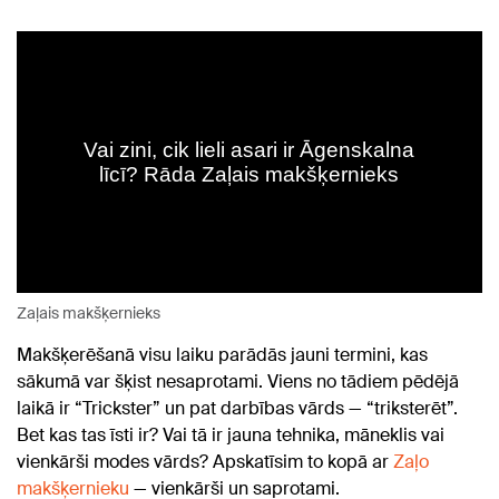
Zaļais makšķernieks
Makšķerēšanā visu laiku parādās jauni termini, kas
sākumā var šķist nesaprotami. Viens no tādiem pēdējā
laikā ir “Trickster” un pat darbības vārds — “triksterēt”.
Bet kas tas īsti ir? Vai tā ir jauna tehnika, māneklis vai
vienkārši modes vārds? Apskatīsim to kopā ar
Zaļo
makšķernieku
— vienkārši un saprotami.