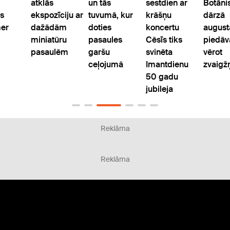
atklās
un tās
sestdien ar
Botāni
ls
ekspozīciju ar
tuvumā, kur
krāšņu
dārzā
er
dažādām
doties
koncertu
august
miniatūru
pasaules
Cēsīs tiks
piedāv
pasaulēm
garšu
svinēta
vērot
ceļojumā
Imantdienu
zvaigžņ
50 gadu
jubileja
Reklāma
Reklāma