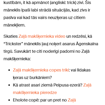
kustībām, it kā apmānot (angliski: trick) zivi. Šis
māneklis īpaši labi strādā situācijās, kad zivs ir
pasīva vai kad tās vairs neuzķeras uz citiem
mānekļiem.
Skaties
Zaļā makšķernieka video
un redzēsi, kā
“Trickster” māneklis ļauj noķert asarus Āgenskalna
tirgū. Savukārt te citi noderīgi padomi no Zaļā
makšķernieka:
Zaļā makšķernieka copes triki
: vai līdakas
ķeras uz burkāniem?
Kā atrast asari ziemā Peipusa ezerā?
Zaļā
makšķernieka pieredze
Eholote copē: par un pret no
Zaļā