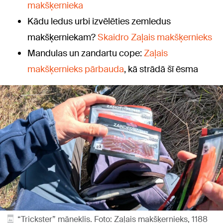
makšķernieka
Kādu ledus urbi izvēlēties zemledus
makšķerniekam?
Skaidro Zaļais makšķernieks
Mandulas un zandartu cope:
Zaļais
makšķernieks pārbauda
, kā strādā šī ēsma
“Trickster” māneklis. Foto: Zaļais makšķernieks, 1188