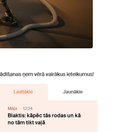
ādīšanas ņem vērā vairākus ieteikumus!
Lasītākie
Jaunākie
Māja
12:24
Blaktis: kāpēc tās rodas un kā
no tām tikt vaļā