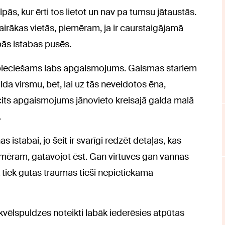
pās, kur ērti tos lietot un nav pa tumsu jātaustās.
vairākas vietās, piemēram, ja ir caurstaigājamā
abās istabas pusēs.
pieciešams labs apgaismojums. Gaismas stariem
alda virsmu, bet, lai uz tās neveidotos ēna,
cits apgaismojums jānovieto kreisajā galda malā
.
 istabai, jo šeit ir svarīgi redzēt detaļas, kas
ēram, gatavojot ēst. Gan virtuves gan vannas
k tiek gūtas traumas tieši nepietiekama
s kvēlspuldzes noteikti labāk iederēsies atpūtas