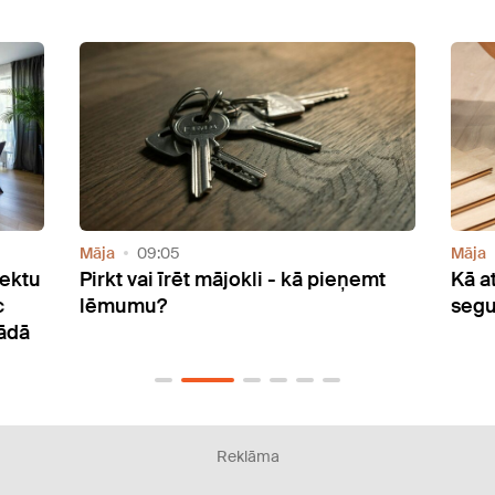
Māja
13:39
Sabie
mt
Kā atrast piemērotāko grīdas
Lies
segumu mājoklim?
Koba
Reklāma