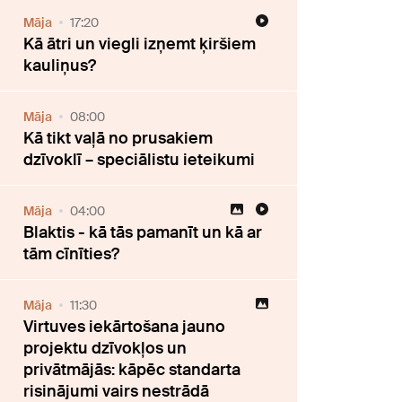
Māja
17:20
Kā ātri un viegli izņemt ķiršiem
kauliņus?
Māja
08:00
Kā tikt vaļā no prusakiem
dzīvoklī – speciālistu ieteikumi
Māja
04:00
Blaktis - kā tās pamanīt un kā ar
tām cīnīties?
Māja
11:30
Virtuves iekārtošana jauno
projektu dzīvokļos un
privātmājās: kāpēc standarta
risinājumi vairs nestrādā