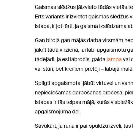
Gaismas slēdžus jāizvieto tādās vietās tel
Ērts variants ir izvietot gaismas slēdžus 
istaba, ir ļoti ērti, ja gaisma izslēdzama 
Gan birojā gan mājās darba virsmām ne
jākrīt tādā virzienā, lai labi apgaismotu g
tādējādi, ja esi labrocis, galda
lampa
vai 
vai stūrī, bet kreiļiem pretēji – labajā malā
Spilgti apgaismotai jābūt virtuvei un vannas
nepieciešamas darbošanās procesā, piem
istabas ir tās telpas mājā, kurās visbiežā
apgaismojuma dēļ.
Savukārt, ja runa ir par spuldžu izvēli, ta