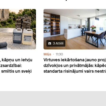
Māja
09:05
ana jauno projektu
Pirkt vai īrēt mājokli - kā pieņe
ātmājās: kāpēc
lēmumu?
mi vairs nestrādā