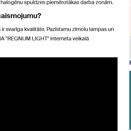
bet halogēnu spuldzes piemērotākas darba zonām.
pgaismojumu?
r svarīga kvalitāte. Pazīstamu zīmolu lampas un
IA "REGNUM LIGHT" interneta veikalā