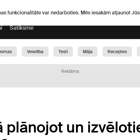
Laika ziņas
Horoskopi
avs
pas funkcionalitāte var nedarboties. Mēs iesakām atjaunot J
i
Satiksme
Domas
Veselība
Testi
Māja
Receptes
Bērni
Auto
1188 play
Sports
Bizness
Reklāma
 plānojot un izvēloti