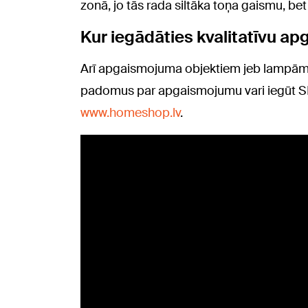
zonā, jo tās rada siltāka toņa gaismu, 
Kur iegādāties kvalitatīvu a
Arī apgaismojuma objektiem jeb lampām i
padomus par apgaismojumu vari iegūt S
www.homeshop.lv
.