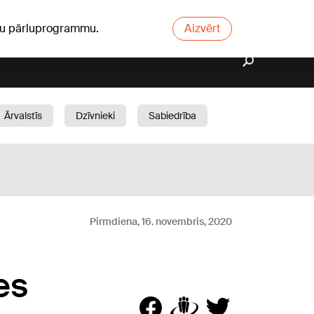
ūsu pārluprogrammu.
Aizvērt
Ārvalstīs
Dzīvnieki
Sabiedrība
Dārzs
Pirmdiena, 16. novembris, 2020
es