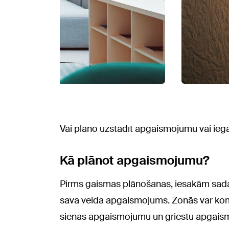
Vai plāno uzstādīt apgaismojumu vai ie
Kā plānot apgaismojumu?
Pirms gaismas plānošanas, iesakām sadalī
sava veida apgaismojums. Zonās var k
sienas apgaismojumu un griestu apgais