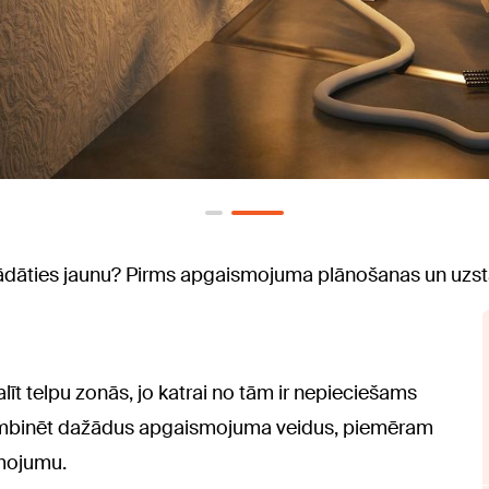
gādāties jaunu? Pirms apgaismojuma plānošanas un uzst
t telpu zonās, jo katrai no tām ir nepieciešams
ombinēt dažādus apgaismojuma veidus, piemēram
mojumu.