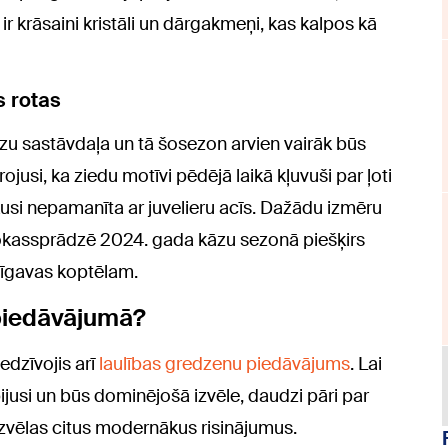
r krāsaini kristāli un dārgakmeņi, kas kalpos kā
s rotas
kāzu sastāvdaļa un tā šosezon arvien vairāk būs
ojusi, ka ziedu motīvi pēdējā laikā kļuvuši par ļoti
ikusi nepamanīta ar juvelieru acīs. Dažādu izmēru
rokassprādzē 2024. gada kāzu sezonā piešķirs
līgavas koptēlam.
 piedāvājumā?
edzīvojis arī
laulības gredzenu piedāvājums
. Lai
bijusi un būs dominējošā izvēle, daudzi pāri par
zvēlas citus modernākus risinājumus.