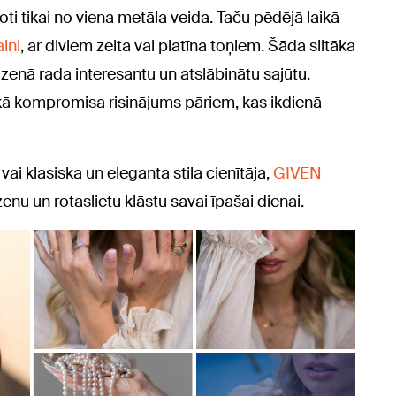
oti tikai no viena metāla veida. Taču pēdējā laikā
ini
, ar diviem zelta vai platīna toņiem. Šāda siltāka
enā rada interesantu un atslābinātu sajūtu.
 kā kompromisa risinājums pāriem, kas ikdienā
ai klasiska un eleganta stila cienītāja,
GIVEN
enu un rotaslietu klāstu savai īpašai dienai.