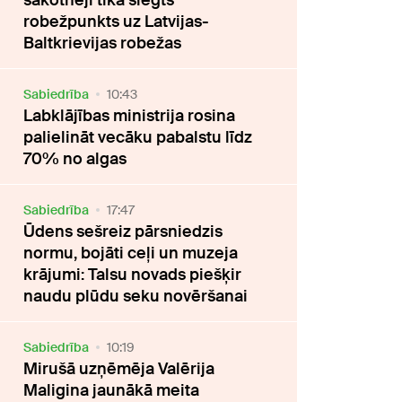
sākotnēji tika slēgts
robežpunkts uz Latvijas-
Baltkrievijas robežas
Sabiedrība
10:43
Labklājības ministrija rosina
palielināt vecāku pabalstu līdz
70% no algas
Sabiedrība
17:47
Ūdens sešreiz pārsniedzis
normu, bojāti ceļi un muzeja
krājumi: Talsu novads piešķir
naudu plūdu seku novēršanai
Sabiedrība
10:19
Mirušā uzņēmēja Valērija
Maligina jaunākā meita