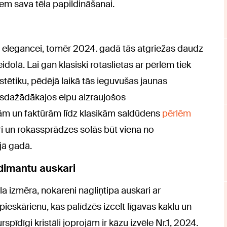
em sava tēla papildināšanai.
vas elegancei, tomēr 2024. gadā tās atgriežas daudz
lā. Lai gan klasiski rotaslietas ar pērlēm tiek
estētiku, pēdējā laikā tās ieguvušas jaunas
isdažādākajos elpu aizraujošos
ām un faktūrām līdz klasikām saldūdens
pērlēm
ari un rokassprādzes solās būt viena no
jā gadā.
 dimantu auskari
ela izmēra, nokareni nagliņtipa auskari ar
eskārienu, kas palīdzēs izcelt līgavas kaklu un
spīdīgi kristāli joprojām ir kāzu izvēle Nr.1, 2024.