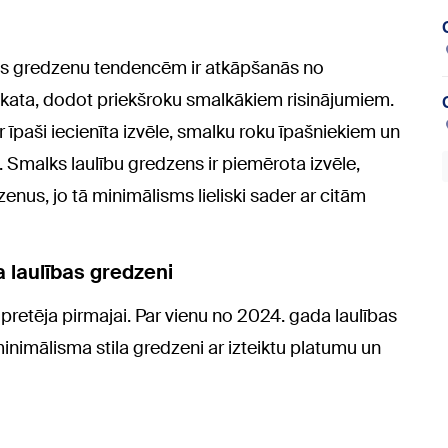
as gredzenu tendencēm ir atkāpšanās no
zskata, dodot priekšroku smalkākiem risinājumiem.
 īpaši iecienīta izvēle, smalku roku īpašniekiem un
. Smalks laulību gredzens ir piemērota izvēle,
enus, jo tā minimālisms lieliski sader ar citām
a laulības gredzeni
i pretēja pirmajai. Par vienu no 2024. gada laulības
inimālisma stila gredzeni ar izteiktu platumu un