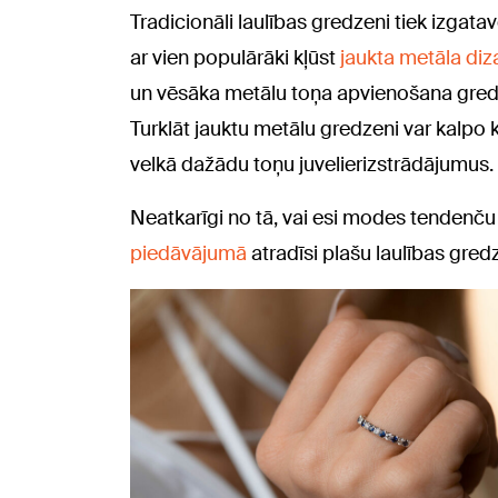
Tradicionāli laulības gredzeni tiek izgatav
ar vien populārāki kļūst
jaukta metāla diza
un vēsāka metālu toņa apvienošana gredz
Turklāt jauktu metālu gredzeni var kalpo
velkā dažādu toņu juvelierizstrādājumus.
Neatkarīgi no tā, vai esi modes tendenču v
piedāvājumā
atradīsi plašu laulības gredz