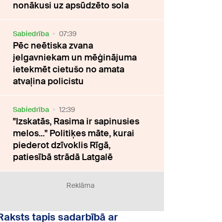
nonākusi uz apsūdzēto sola
Sabiedrība
07:39
Pēc neētiska zvana
jelgavniekam un mēģinājuma
ietekmēt cietušo no amata
atvaļina policistu
Sabiedrība
12:39
"Izskatās, Rasima ir sapinusies
melos..." Politiķes māte, kurai
piederot dzīvoklis Rīgā,
patiesībā strādā Latgalē
Reklāma
Raksts tapis sadarbībā ar