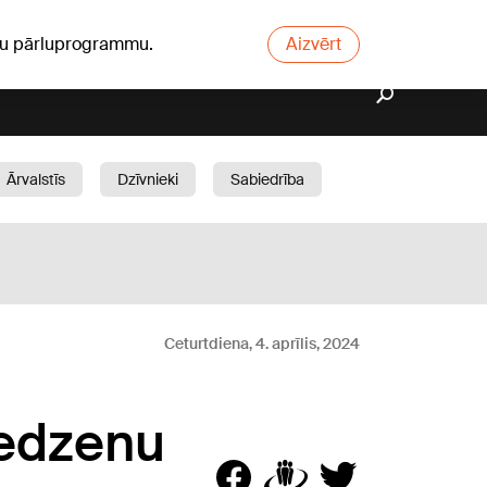
ūsu pārluprogrammu.
Aizvērt
Ārvalstīs
Dzīvnieki
Sabiedrība
Dārzs
Ceturtdiena, 4. aprīlis, 2024
redzenu