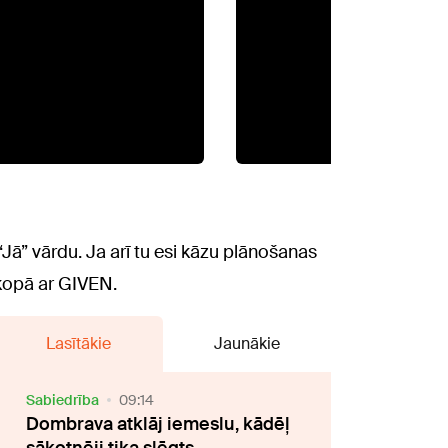
Jā” vārdu. Ja arī tu esi kāzu plānošanas
 kopā ar GIVEN.
Lasītākie
Jaunākie
Sabiedrība
09:14
Dombrava atklāj iemeslu, kādēļ