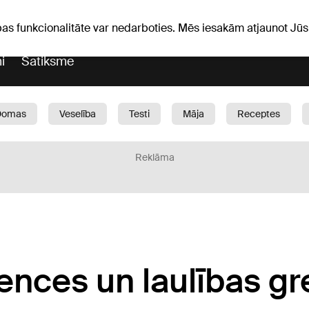
Laika ziņas
Horoskopi
avs
pas funkcionalitāte var nedarboties. Mēs iesakām atjaunot J
i
Satiksme
Domas
Veselība
Testi
Māja
Receptes
Bērni
Auto
1188 play
Sports
Bizness
Reklāma
ences un laulības g