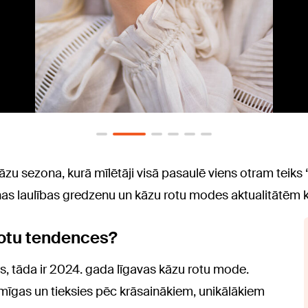
zu sezona, kurā mīlētāji visā pasaulē viens otram teiks “
sezonas laulības gredzenu un kāzu rotu modes aktualitātēm
rotu tendences?
, tāda ir 2024. gada līgavas kāzu rotu mode.
īgas un tieksies pēc krāsainākiem, unikālākiem