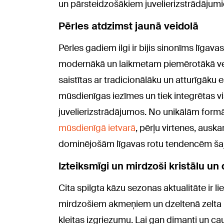
un pārsteidzošākiem juvelierizstrādājumi
Pērles atdzimst jaunā veidolā
Pērles gadiem ilgi ir bijis sinonīms līga
modernākā un laikmetam piemērotākā veido
saistītas ar tradicionālāku un atturīgāku 
mūsdienīgas iezīmes un tiek integrētas v
juvelierizstrādājumos. No unikālām form
mūsdienīgā ietvarā
, pērļu virtenes, ausk
dominējošām līgavas rotu tendencēm ša
Izteiksmīgi un mirdzoši kristālu un
Cita spilgta kāzu sezonas aktualitāte ir li
mirdzošiem akmeņiem un dzeltenā zelta pi
kleitas izgriezumu. Lai gan dimanti un caur