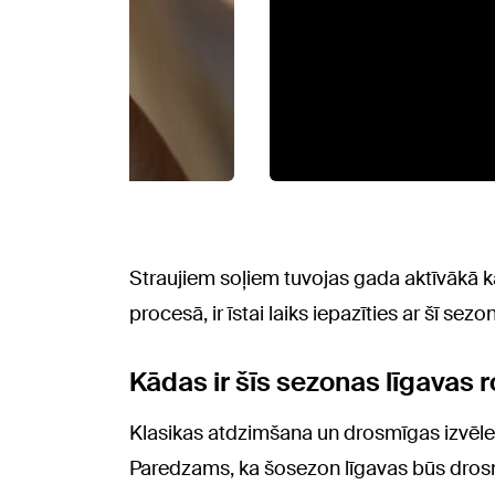
Straujiem soļiem tuvojas gada aktīvākā kā
procesā, ir īstai laiks iepazīties ar šī 
Kādas ir šīs sezonas līgavas 
Klasikas atdzimšana un drosmīgas izvēles
Paredzams, ka šosezon līgavas būs drosm