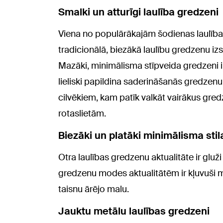
Smalki un atturīgi laulība gredzeni
Viena no populārākajām šodienas laulīb
tradicionālā, biezākā laulību gredzenu i
Mazāki, minimālisma stīpveida gredzeni ir
lieliski papildina saderināšanās gredzenu
cilvēkiem, kam patīk valkāt vairākus gredz
rotaslietām.
Biezāki un platāki minimālisma stil
Otra laulības gredzenu aktualitāte ir gluž
gredzenu modes aktualitātēm ir kļuvuši m
taisnu ārējo malu.
Jauktu metālu laulības gredzeni