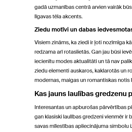
gadā uzmanības centrā arvien vairāk būs i
līgavas tēla akcents.
Ziedu motīvi un dabas iedvesmota
Visiem zināms, ka ziedi ir ļoti nozīmīga 
redzama arī rotaslietās. Gan jau būsi ievēr
iecienītu modes aktualitāti un tā nav pal
ziedu elementi auskaros, kaklarotās un 
modernas, maigas un romantiskas notis 
Kas jauns laulības gredzenu
Interesantas un apburošas pārvērtības pi
gan klasiski laulības gredzeni vienmēr ir 
savas mīlestības apliecinājuma simbolu i