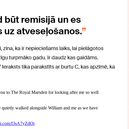
d būt remisijā un es
s uz atveseļošanos.
, zina, ka ir nepieciešams laiks, lai pielāgotos
rtīgu turpmāko gadu. Ir daudz kas gaidāms.
 Ieraksts tika parakstīts ar burtu C, kas apzīmē, ka