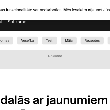
Laika ziņas
Horoskopi
avs
pas funkcionalitāte var nedarboties. Mēs iesakām atjaunot J
i
Satiksme
Domas
Veselība
Testi
Māja
Receptes
Bērni
Auto
1188 play
Sports
Bizness
Reklāma
 dalās ar jaunumiem