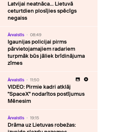
Latvijai neatnāca… Lietuvā
ceturtdien plosījies spēcīgs
negaiss
Ārvalstīs
08:49
Igaunijas policijai pirms
pārvietojamajiem radariem
turpmāk būs jāliek brīdinājuma
zīmes
Ārvalstīs
11:50
VIDEO: Pirmie kadri atklāj
"SpaceX" nodarītos postījumus
Mēnesim
Ārvalstīs
19:15
Drāma uz Lietuvas robežas: