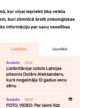
, kur viņai iepriekš tika veikta
iem, kuri slimnīcā ārstē onkoloģiskas
āko informāciju par savu veselības
Lasītākie
Jaunākie
Ārvalstīs
12:23
Lielbritānijai izdots Latvijas
pilsonis Dolārs Aleksanders,
kurš nogalināja 12 gadus vecu
zēnu
Ārvalstīs
09:37
FOTO, VIDEO: Par laimi līdz