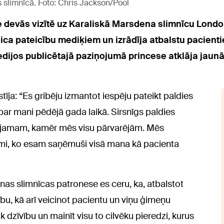
 slimnīcā. Foto: Chris Jackson/Pool
 devās vizītē uz Karaliskā Marsdena slimnīcu Londonā
teica pateicību mediķiem un izrādīja atbalstu pacient
edijos publicētajā paziņojumā princese atklāja jaun
tīja: “Es gribēju izmantot iespēju pateikt paldies
ar mani pēdējā gada laikā. Sirsnīgs paldies
 Viljamam, kamēr mēs visu pārvarējām. Mēs
omi, ko esam saņēmuši visā mana kā pacienta
as slimnīcas patronese es ceru, ka, atbalstot
ību, kā arī veicinot pacientu un viņu ģimeņu
k dzīvību un mainīt visu to cilvēku pieredzi, kurus