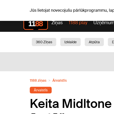
S, 08.08.2026.
+15
°C
Mudīte, Vladislava, Vladisl
Jūs lietojat novecojušu pārlūkprogrammu, la
Ziņas
1188 play
Uzņēmum
360 Ziņas
Izklaide
Atpūta
Aktuāli
Satiksme
Skaistumam
1188 ziņas
Ārvalstīs
Ārvalstīs
Keita Midltone