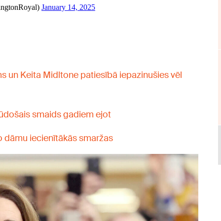
ams un Keita Midltone patiesībā iepazinušies vēl
zūdošais smaids gadiem ejot
ko dāmu iecienītākās smaržas