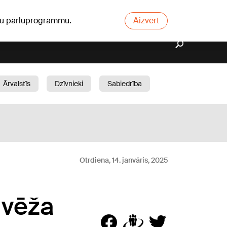
ūsu pārluprogrammu.
Aizvērt
Ārvalstīs
Dzīvnieki
Sabiedrība
Dārzs
Otrdiena, 14. janvāris, 2025
 vēža