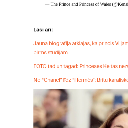
Lasi arī:
Jaunā biogrāfijā atklājas, ka princis Vilj
pirms studijām
FOTO tad un tagad: Princeses Keitas ne
No “Chanel” līdz “Hermès”: Britu karalis