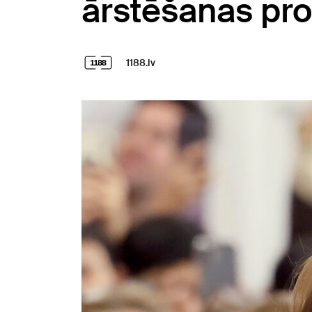
ārstēšanas pr
1188.lv