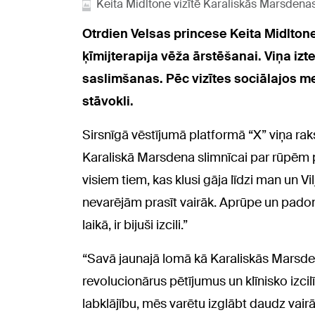
Keita Midltone vizītē Karaliskās Marsdenas
Otrdien Velsas princese Keita Midltone
ķīmijterapija vēža ārstēšanai. Viņa iz
saslimšanas. Pēc vizītes sociālajos m
stāvokli.
Sirsnīgā vēstījumā platformā “X” viņa raks
Karaliskā Marsdena slimnīcai par rūpēm p
visiem tiem, kas klusi gāja līdzi man un
nevarējām prasīt vairāk. Aprūpe un pad
laikā, ir bijuši izcili.”
“Savā jaunajā lomā kā Karaliskās Marsden
revolucionārus pētījumus un klīnisko izcil
labklājību, mēs varētu izglābt daudz vairā