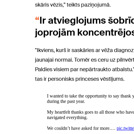
skāris vēzis,” teikts paziņojumā.
Ir atvieglojums šobrī
joprojām koncentrējo
"Ikviens, kurš ir saskāries ar vēža diagnozi
jaunajai normai. Tomēr es ceru uz pilnvē
Paldies visiem par nepārtraukto atbalstu.”
tas ir personisks princeses vēstījums.