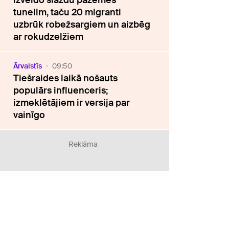
izveido slazdu pazemes
tunelim, taču 20 migranti
uzbrūk robežsargiem un aizbēg
ar rokudzelžiem
Ārvalstīs
09:50
Tiešraides laikā nošauts
populārs influenceris;
izmeklētājiem ir versija par
vainīgo
Reklāma