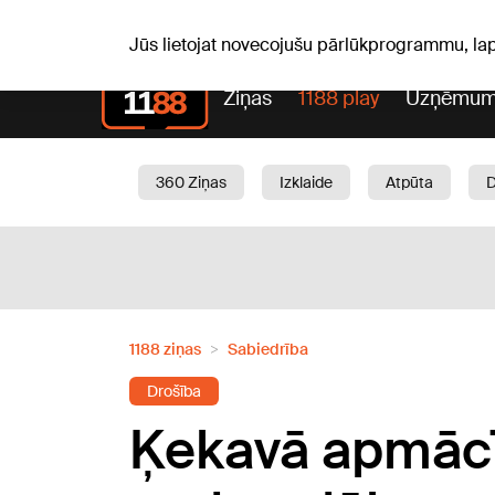
Sv, 09.08.2026.
+23
°C
Genoveva, Madara, Geno
Jūs lietojat novecojušu pārlūkprogrammu, la
Ziņas
1188 play
Uzņēmum
360 Ziņas
Izklaide
Atpūta
Aktuāli
Satiksme
Skaistumam
1188 ziņas
Sabiedrība
Drošība
Ķekavā apmācīs