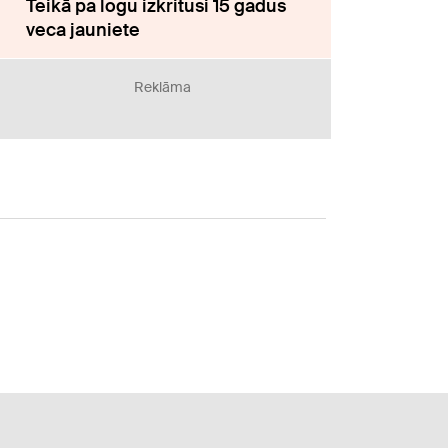
Teikā pa logu izkritusi 15 gadus
veca jauniete
Reklāma