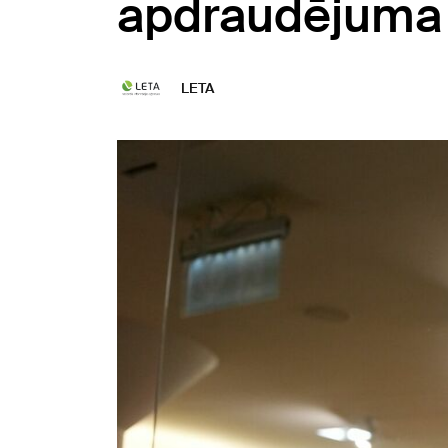
apdraudējuma
LETA