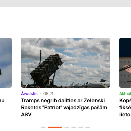
Aktuāli
12:33
Aktuāl
ski:
Kopš 2021. gada Valsts policijā
Avot
ašām
fiksēti 57 pārkāpumi par alkohola
Krie
lietošanu
izbe