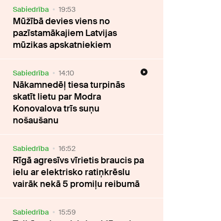
Sabiedrība
19:53
Mūžībā devies viens no
pazīstamākajiem Latvijas
mūzikas apskatniekiem
Sabiedrība
14:10
Nākamnedēļ tiesa turpinās
skatīt lietu par Modra
Konovalova trīs suņu
nošaušanu
Sabiedrība
16:52
Rīgā agresīvs vīrietis braucis pa
ielu ar elektrisko ratiņkrēslu
vairāk nekā 5 promiļu reibumā
Sabiedrība
15:59