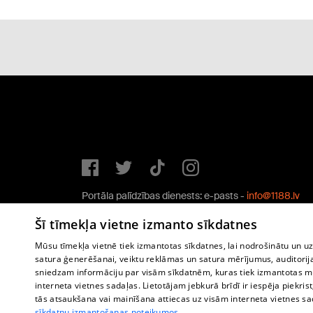
Portāla palīdzības dienests: e-pasts -
info@1188.lv
Copyright © 2004-2026 SIA HELIO MEDIA.
Šī tīmekļa vietne izmanto sīkdatnes
All rights reserved.
Mūsu tīmekļa vietnē tiek izmantotas sīkdatnes, lai nodrošinātu un u
satura ģenerēšanai, veiktu reklāmas un satura mērījumus, auditorij
sniedzam informāciju par visām sīkdatnēm, kuras tiek izmantotas mū
interneta vietnes sadaļas. Lietotājam jebkurā brīdī ir iespēja piekrist
tās atsaukšana vai mainīšana attiecas uz visām interneta vietnes s
sīkdatņu izmantošanas noteikumos.