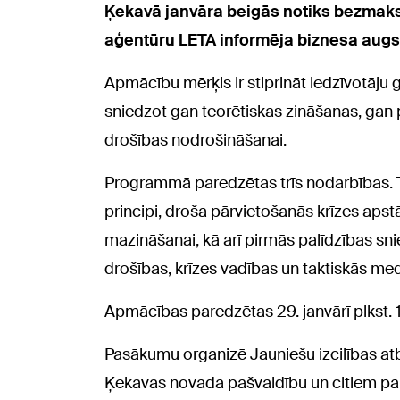
Ķekavā janvāra beigās notiks bezmaks
aģentūru LETA informēja biznesa augst
Apmācību mērķis ir stiprināt iedzīvotāju ga
sniedzot gan teorētiskas zināšanas, gan
drošības nodrošināšanai.
Programmā paredzētas trīs nodarbības. T
principi, droša pārvietošanās krīzes ap
mazināšanai, kā arī pirmās palīdzības sn
drošības, krīzes vadības un taktiskās med
Apmācības paredzētas 29. janvārī plkst.
Pasākumu organizē Jauniešu izcilības atb
Ķekavas novada pašvaldību un citiem pa