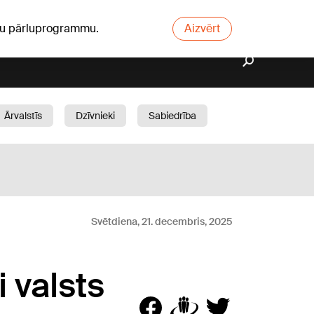
ūsu pārluprogrammu.
Aizvērt
Ārvalstīs
Dzīvnieki
Sabiedrība
Dārzs
Svētdiena, 21. decembris, 2025
 valsts