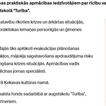
as praktiskās apmācības iedzīvotājiem par rīcību 
skolā "Turība".
tavību rīkoties krīzes un ārkārtas situācijās,
 praktiskas iemaņas personīgās un ģimenes
ajās tiks aplūkoti evakuācijas plānošanas
stākļos, mājokļa sagatavošana apdraudējuma risku
iegšana krīzes situācijās. Apmācības vadīs
icīnas jomas speciālisti.
 18 Ķekavas kultūras namā.
alsta fonds sadarbībā ar augstskolu "Turība",
rtneriem.