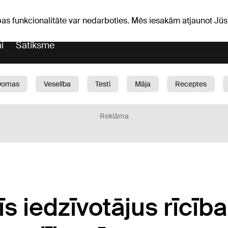
Laika ziņas
Horoskopi
vefa
pas funkcionalitāte var nedarboties. Mēs iesakām atjaunot J
i
Satiksme
Domas
Veselība
Testi
Māja
Receptes
Bērni
Auto
1188 play
Sports
Bizness
Reklāma
 iedzīvotājus rīcībai