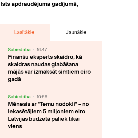
valsts apdraudējuma gadījumā,
Lasītākie
Jaunākie
Sabiedrība
16:47
Finanšu eksperts skaidro, kā
skaidras naudas glabāšana
mājās var izmaksāt simtiem eiro
gadā
Sabiedrība
10:56
Mēnesis ar "Temu nodokli" – no
iekasētājiem 5 miljoniem eiro
Latvijas budžetā paliek tikai
viens