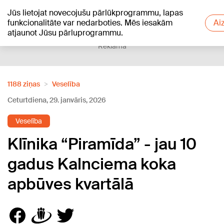
Jūs lietojat novecojušu pārlūkprogrammu, lapas
+20
°C
funkcionalitāte var nedarboties. Mēs iesakām
Ai
atjaunot Jūsu pārluprogrammu.
Reklāma
1188 ziņas
Veselība
Ceturtdiena, 29. janvāris, 2026
Veselība
Klīnika “Piramīda” - jau 10
gadus Kalnciema koka
apbūves kvartālā