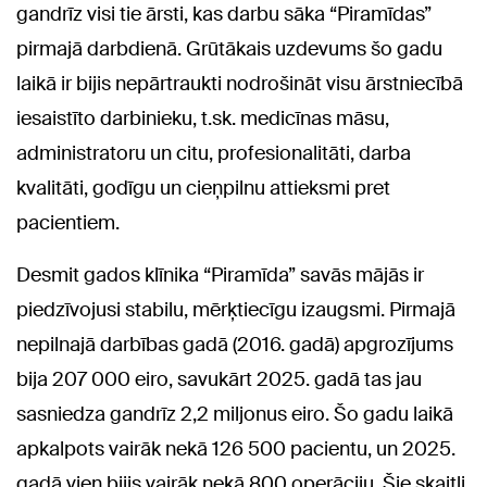
gandrīz visi tie ārsti, kas darbu sāka “Piramīdas”
pirmajā darbdienā. Grūtākais uzdevums šo gadu
laikā ir bijis nepārtraukti nodrošināt visu ārstniecībā
iesaistīto darbinieku, t.sk. medicīnas māsu,
administratoru un citu, profesionalitāti, darba
kvalitāti, godīgu un cieņpilnu attieksmi pret
pacientiem.
Desmit gados klīnika “Piramīda” savās mājās ir
piedzīvojusi stabilu, mērķtiecīgu izaugsmi. Pirmajā
nepilnajā darbības gadā (2016. gadā) apgrozījums
bija 207 000 eiro, savukārt 2025. gadā tas jau
sasniedza gandrīz 2,2 miljonus eiro. Šo gadu laikā
apkalpots vairāk nekā 126 500 pacientu, un 2025.
gadā vien bijis vairāk nekā 800 operāciju. Šie skaitļi