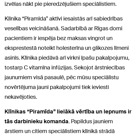
izvēlas nākt pie pieredzējušiem speciālistiem.
Klīnika “Piramīda” aktīvi iesaistās arī sabiedrības
veselības veicināšanā. Sadarbībā ar Rīgas domi
pacientiem ir iespēja bez maksas vingrot un
eksprestestā noteikt holesterīna un glikozes līmeni
asinīs. Klīnika piedāvā arī virkni īpašu pakalpojumu,
tostarp C vitamīna infūzijas. Sekojot ārstniecības
jaunumiem visā pasaulē, pēc mūsu speciālistu
novērtējuma jauni pakalpojumi tiek ieviesti
nekavējoties.
Klīnikas “Piramīda” lielākā
vērtība un lepnums ir
tās darbinieku komanda
. Papildus jauniem
ārstiem un citiem speciālistiem klīnikā strādā