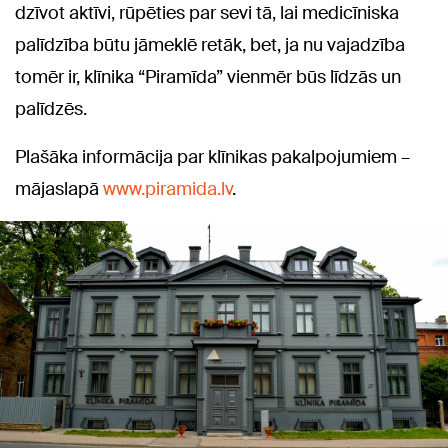
dzīvot aktīvi, rūpēties par sevi tā, lai medicīniska
palīdzība būtu jāmeklē retāk, bet, ja nu vajadzība
tomēr ir, klīnika “Piramīda” vienmēr būs līdzās un
palīdzēs.
Plašāka informācija par klīnikas pakalpojumiem –
mājaslapā
www.piramida.lv
.