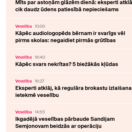
Mīts par astoņām glāzēm dienā: eksperti atklā
cik daudz ūdens patiesībā nepieciešams
Veselība
10:00
Kāpēc audiologopēds bērnam ir svarīgs vēl
pirms skolas: negaidiet pirmās grūtības
Veselība
16:40
Kāpēc svars nekrītas? 5 biežākās kļūdas
Veselība
16:27
Eksperti atklāj, kā regulāra brokastu izlaišana
ietekmē veselību
Veselība
14:55
Ikgadējā veselības pārbaude Sandijam
Semjonovam beidzās ar operāciju