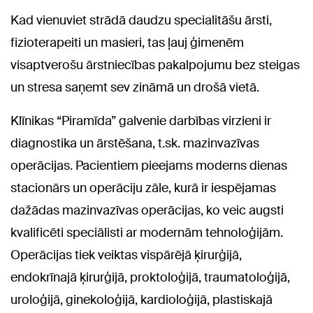
Kad vienuviet strādā daudzu specialitāšu ārsti,
fizioterapeiti un masieri, tas ļauj ģimenēm
visaptverošu ārstniecības pakalpojumu bez steigas
un stresa saņemt sev zināmā un drošā vietā.
Klīnikas “Piramīda” galvenie darbības virzieni ir
diagnostika un ārstēšana, t.sk. mazinvazīvas
operācijas. Pacientiem pieejams moderns dienas
stacionārs un operāciju zāle, kurā ir iespējamas
dažādas mazinvazīvas operācijas, ko veic augsti
kvalificēti speciālisti ar modernām tehnoloģijām.
Operācijas tiek veiktas vispārējā ķirurģijā,
endokrīnajā ķirurģijā, proktoloģijā, traumatoloģijā,
uroloģijā, ginekoloģijā, kardioloģijā, plastiskajā