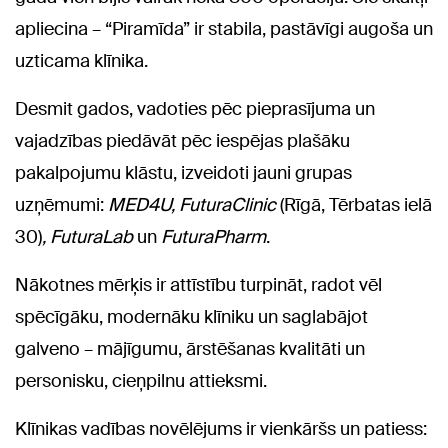
apliecina – “Piramīda” ir stabila, pastāvīgi augoša un
uzticama klīnika.
Desmit gados, vadoties pēc pieprasījuma un
vajadzības piedāvāt pēc iespējas plašāku
pakalpojumu klāstu, izveidoti jauni grupas
uzņēmumi:
MED4U, FuturaClinic
(Rīgā, Tērbatas ielā
30)
, FuturaLab
un
FuturaPharm
.
Nākotnes mērķis ir attīstību turpināt, radot vēl
spēcīgāku, modernāku klīniku un saglabājot
galveno – mājīgumu, ārstēšanas kvalitāti un
personisku, cieņpilnu attieksmi.
Klīnikas vadības novēlējums ir vienkāršs un patiess: