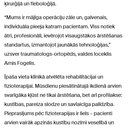
ķirurģijā un fleboloģijā.
“Mums ir mājīga operāciju zāle un, galvenais,
individuāla pieeja katram pacientam. Viss notiek
ātri, profesionāli, ievērojot visaugstākos ārstēšanas
standartus, izmantojot jaunākās tehnoloģijas,”
uzsver traumatologs-ortopēds, valdes loceklis
Arnis Fogelis.
Īpaša vieta klīnikā atvēlēta rehabilitācijai un
fizioterapijai. Mūsdienu piesātinātajā ikdienā arvien
svarīgāka kļūst ne tikai ārstēšana, bet arī profilakse:
kustības, pareiza slodze un savlaicīga palīdzība.
Pieprasījums pēc fizioterapijas ir liels – pacienti
arvien vairāk apzinās kustību nozīmi veselībā un