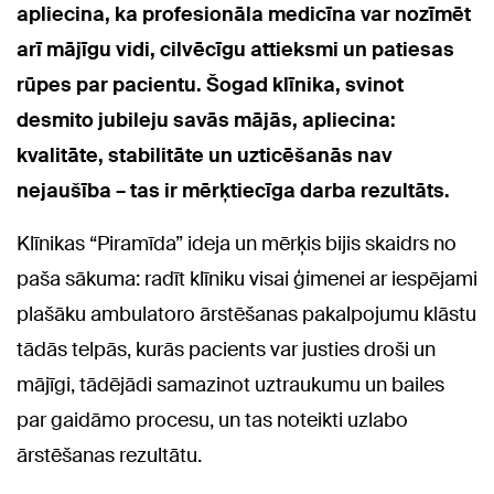
apliecina, ka profesionāla medicīna var nozīmēt
arī mājīgu vidi, cilvēcīgu attieksmi un patiesas
rūpes par pacientu. Šogad klīnika, svinot
desmito jubileju savās mājās, apliecina:
kvalitāte, stabilitāte un uzticēšanās nav
nejaušība – tas ir mērķtiecīga darba rezultāts.
Klīnikas “Piramīda” ideja un mērķis bijis skaidrs no
paša sākuma: radīt klīniku visai ģimenei ar iespējami
plašāku ambulatoro ārstēšanas pakalpojumu klāstu
tādās telpās, kurās pacients var justies droši un
mājīgi, tādējādi samazinot uztraukumu un bailes
par gaidāmo procesu, un tas noteikti uzlabo
ārstēšanas rezultātu.