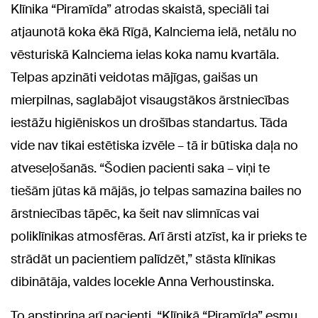
Klīnika “Piramīda” atrodas skaistā, speciāli tai
atjaunotā koka ēkā Rīgā, Kalnciema ielā, netālu no
vēsturiskā Kalnciema ielas koka namu kvartāla.
Telpas apzināti veidotas mājīgas, gaišas un
mierpilnas, saglabājot visaugstākos ārstniecības
iestāžu higiēniskos un drošības standartus. Tāda
vide nav tikai estētiska izvēle – tā ir būtiska daļa no
atveseļošanās. “Šodien pacienti saka – viņi te
tiešām jūtas kā mājās, jo telpas samazina bailes no
ārstniecības tāpēc, ka šeit nav slimnīcas vai
poliklīnikas atmosfēras. Arī ārsti atzīst, ka ir prieks te
strādāt un pacientiem palīdzēt,” stāsta klīnikas
dibinātāja, valdes locekle Anna Verhoustinska.
To apstiprina arī pacienti. “Klīnikā “Piramīda” esmu