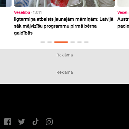
Veselība
13:41
Vesel
Ilgtermiņa atbalsts jaunajām māmiņām: Latvijā
Austr
sāk mājvizīšu programmu pirmā bērna
pacie
gaidībās
Reklāma
Reklāma