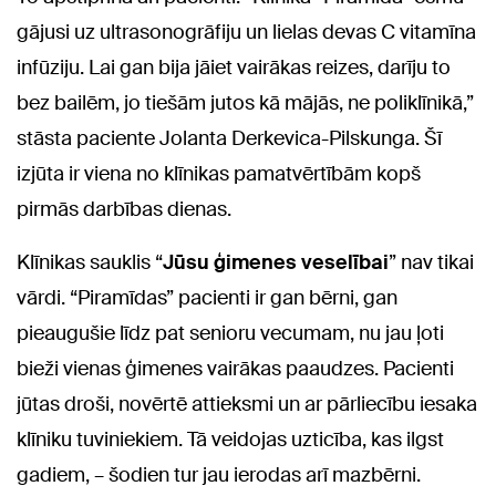
gājusi uz ultrasonogrāfiju un lielas devas C vitamīna
infūziju. Lai gan bija jāiet vairākas reizes, darīju to
bez bailēm, jo tiešām jutos kā mājās, ne poliklīnikā,”
stāsta paciente Jolanta Derkevica-Pilskunga. Šī
izjūta ir viena no klīnikas pamatvērtībām kopš
pirmās darbības dienas.
Klīnikas sauklis “
Jūsu ģimenes veselībai
” nav tikai
vārdi. “Piramīdas” pacienti ir gan bērni, gan
pieaugušie līdz pat senioru vecumam, nu jau ļoti
bieži vienas ģimenes vairākas paaudzes. Pacienti
jūtas droši, novērtē attieksmi un ar pārliecību iesaka
klīniku tuviniekiem. Tā veidojas uzticība, kas ilgst
gadiem, – šodien tur jau ierodas arī mazbērni.