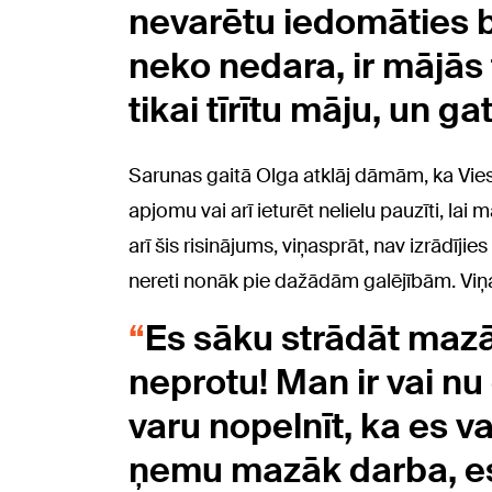
nevarētu iedomāties bl
neko nedara, ir mājās 
tikai tīrītu māju, un ga
Sarunas gaitā Olga atklāj dāmām, ka Viest
apjomu vai arī ieturēt nelielu pauzīti, lai
arī šis risinājums, viņasprāt, nav izrādīji
nereti nonāk pie dažādām galējībām. Viņa
Es sāku strādāt mazā
neprotu! Man ir vai nu
varu nopelnīt, ka es var
ņemu mazāk darba, es 