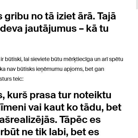
s gribu no tā iziet ārā. Tajā
zdeva jautājumus – kā tu
r būtiski, lai sieviete būtu mērķtiecīga un arī spētu
pj, ka nav būtisks ieņēmumu apjoms, bet gan
sturs teic:
, kurš prasa tur noteiktu
meni vai kaut ko tādu, bet
 pašrealizējās. Tāpēc es
rbūt ne tik labi, bet es