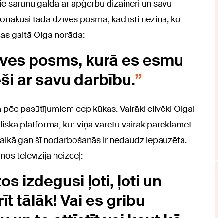
ie sarunu galda ar apģērbu dizaineri un savu
 nonākusi tādā dzīves posmā, kad īsti nezina, ko
nas gaitā Olga norāda:
īves posms, kurā es esmu
ši ar savu darbību.
ā pēc pasūtījumiem cep kūkas. Vairāki cilvēki Olgai
lieliska platforma, kur viņa varētu vairāk pareklamēt
 laikā gan šī nodarbošanās ir nedaudz iepauzēta.
os televīzijā neizceļ:
os izdegusi ļoti, ļoti un
t tālāk! Vai es gribu