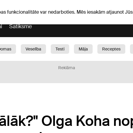
Laika ziņas
Horoskopi
avs
pas funkcionalitāte var nedarboties. Mēs iesakām atjaunot J
i
Satiksme
Domas
Veselība
Testi
Māja
Receptes
Bērni
Auto
1188 play
Sports
Bizness
Reklāma
tālāk?" Olga Koha no