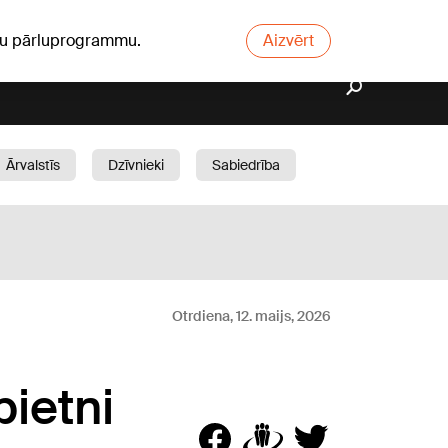
ūsu pārluprogrammu.
Aizvērt
Ārvalstīs
Dzīvnieki
Sabiedrība
Dārzs
Otrdiena, 12. maijs, 2026
pietni