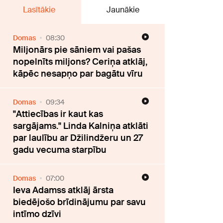
Lasītākie
Jaunākie
Domas
08:30
Miljonārs pie sāniem vai pašas
nopelnīts miljons? Ceriņa atklāj,
kāpēc nesapņo par bagātu vīru
Domas
09:34
"Attiecības ir kaut kas
sargājams." Linda Kalniņa atklāti
par laulību ar Džilindžeru un 27
gadu vecuma starpību
Domas
07:00
Ieva Adamss atklāj ārsta
biedējošo brīdinājumu par savu
intīmo dzīvi