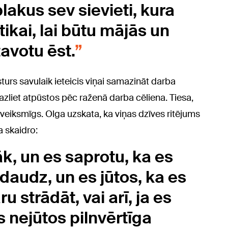
akus sev sievieti, kura
tikai, lai būtu mājās un
tavotu ēst.
urs savulaik ieteicis viņai samazināt darba
 mazliet atpūstos pēc raženā darba cēliena. Tiesa,
es veiksmīgs. Olga uzskata, ka viņas dzīves ritējums
 skaidro:
k, un es saprotu, ka es
 daudz, un es jūtos, ka es
u strādāt, vai arī, ja es
nejūtos pilnvērtīga