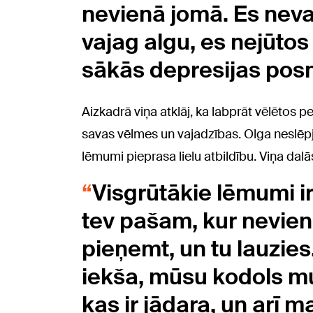
nevienā jomā. Es nevar
vajag algu, es nejūtos
sākās depresijas pos
Aizkadrā viņa atklāj, ka labprāt vēlētos p
savas vēlmes un vajadzības. Olga neslēpj,
lēmumi pieprasa lielu atbildību. Viņa d
Visgrūtākie lēmumi ir 
tev pašam, kur neviens
pieņemt, un tu lauzies.
iekša, mūsu kodols mu
kas ir jādara, un arī m