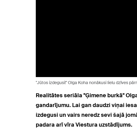
"Jūtos izdegusi!" Olga Koha nonākusi lielu dzīves pā
Realitātes seriāla "Ģimene burkā" Olg
gandarījumu. Lai gan daudzi viņai iesa
izdegusi un vairs neredz sevi šajā jomā
padara arī vīra Viestura uzstādījums.