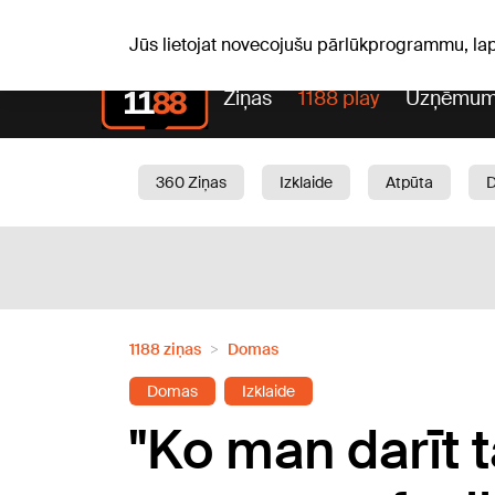
S, 08.08.2026.
+18
°C
Mudīte, Vladislava, Vladisl
Jūs lietojat novecojušu pārlūkprogrammu, la
Ziņas
1188 play
Uzņēmum
360 Ziņas
Izklaide
Atpūta
Aktuāli
Satiksme
Skaistumam
1188 ziņas
Domas
Domas
Izklaide
"Ko man darīt 