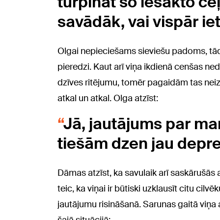
turpināt šo iesākto ceļ
savādāk, vai vispār iet
Olgai nepieciešams sieviešu padoms, tā
pieredzi. Kaut arī viņa ikdienā cenšas ne
dzīves ritējumu, tomēr pagaidām tas ne
atkal un atkal. Olga atzīst:
Jā, jautājums par m
tiešām dzen jau depre
Dāmas atzīst, ka savulaik arī saskārušās
teic, ka viņai ir būtiski uzklausīt citu cilvē
jautājumu risināšanā. Sarunas gaitā viņa at