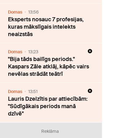
Domas
13:56
Eksperts nosauc 7 profesijas,
kuras mākslīgais intelekts
neaizstās
Domas
13:23
"Bija tāds bailīgs periods."
Kaspars Zāle atklāj, kāpēc vairs
nevēlas strādāt teātrī
Domas
13:51
Lauris Dzelzītis par attiecībām:
"Sūdīgākais periods manā
dzīvē"
Reklāma