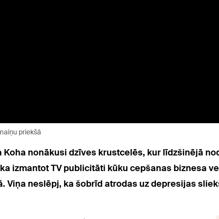
rmaiņu priekšā
a Koha nonākusi dzīves krustcelēs, kur līdzšinējā n
ka izmantot TV publicitāti kūku cepšanas biznesa vei
. Viņa neslēpj, ka šobrīd atrodas uz depresijas sliek