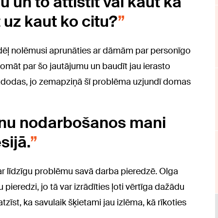
u un to attīstīt vai kaut kā
 uz kaut ko citu?
dēļ nolēmusi aprunāties ar dāmām par personīgo
domāt par šo jautājumu un baudīt jau ierasto
izdodas, jo zemapziņā šī problēma uzjundī domas
anu nodarbošanos mani
sijā.
 ar līdzīgu problēmu savā darba pieredzē. Olga
ku pieredzi, jo tā var izrādīties ļoti vērtīga dažādu
zīst, ka savulaik šķietami jau izlēma, kā rīkoties