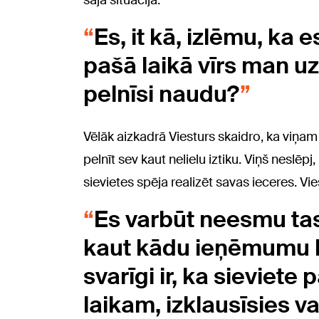
šajā situācijā:
Es, it kā, izlēmu, ka e
pašā laikā vīrs man u
pelnīsi naudu?
Vēlāk aizkadrā Viesturs skaidro, ka viņam i
pelnīt sev kaut nelielu iztiku. Viņš neslē
sievietes spēja realizēt savas ieceres. Vie
Es varbūt neesmu tas
kaut kādu ieņēmumu lī
svarīgi ir, ka sieviete
laikam, izklausīsies va