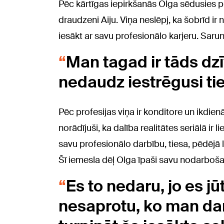
Pēc kārtīgas iepirkšanās Olga sēdusies p
draudzeni Aiju. Viņa neslēpj, ka šobrīd ir
iesākt ar savu profesionālo karjeru. Saru
Man tagad ir tāds dz
nedaudz iestrēgusi tie
Pēc profesijas viņa ir konditore un ikdien
norādījuši, ka dalība realitātes seriālā ir 
savu profesionālo darbību, tiesa, pēdējā
Šī iemesla dēļ Olga īpaši savu nodarbošan
Es to nedaru, jo es jūt
nesaprotu, ko man darī