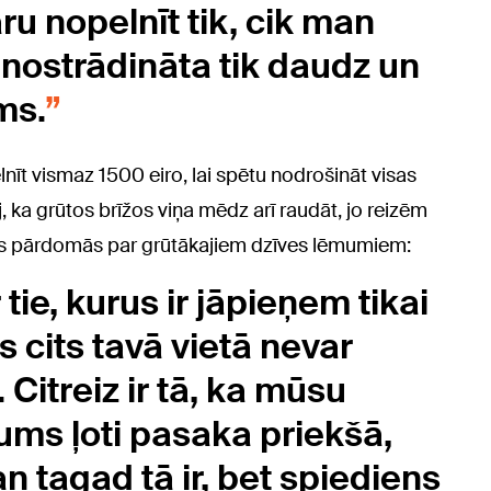
u nopelnīt tik, cik man
 nostrādināta tik daudz un
ms.
elnīt vismaz 1500 eiro, lai spētu nodrošināt visas
 ka grūtos brīžos viņa mēdz arī raudāt, jo reizēm
alās pārdomās par grūtākajiem dzīves lēmumiem:
tie, kurus ir jāpieņem tikai
 cits tavā vietā nevar
 Citreiz ir tā, ka mūsu
ms ļoti pasaka priekšā,
an tagad tā ir, bet spiediens