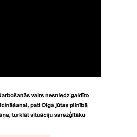
odarbošanās vairs nesniedz gaidīto
cināšanai, pati Olga jūtas pilnībā
šņa, turklāt situāciju sarežģītāku