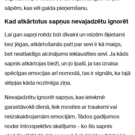
sāpēm, kas vēl gaida pieņemšanu.
Kad atkārtotus sapņus nevajadzētu ignorēt
Lai gan sapņi mēdz būt dīvaini un reizēm šķietami
bez jēgas, atkārtošanās pati par sevi ir kā maigs,
bet neatlaidīgs aicinājums ieklausīties sevī. Ja kāds
sapnis atkārtojas bieži, un jo īpaši, ja tas izraisa
spēcīgas emocijas arī nomodā, tas ir signāls, ka tajā
slēpjas kāda nozīmīga ziņa.
Nevajadzētu ignorēt sapņus, kas ietekmē
garastāvokli dienā, liek mosties ar trauksmi vai
neizskaidrojamām emocijām. Tādos gadījumos
noder introspektīvs skatījums – ko šis sapnis