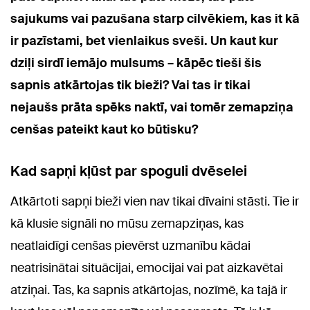
sajukums vai pazušana starp cilvēkiem, kas it kā
ir pazīstami, bet vienlaikus sveši. Un kaut kur
dziļi sirdī iemājo mulsums – kāpēc tieši šis
sapnis atkārtojas tik bieži? Vai tas ir tikai
nejaušs prāta spēks naktī, vai tomēr zemapziņa
cenšas pateikt kaut ko būtisku?
Kad sapņi kļūst par spoguli dvēselei
Atkārtoti sapņi bieži vien nav tikai dīvaini stāsti. Tie ir
kā klusie signāli no mūsu zemapziņas, kas
neatlaidīgi cenšas pievērst uzmanību kādai
neatrisinātai situācijai, emocijai vai pat aizkavētai
atziņai. Tas, ka sapnis atkārtojas, nozīmē, ka tajā ir