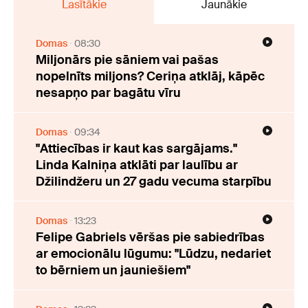
Lasītākie
Jaunākie
Domas
08:30
Miljonārs pie sāniem vai pašas
nopelnīts miljons? Ceriņa atklāj, kāpēc
nesapņo par bagātu vīru
Domas
09:34
"Attiecības ir kaut kas sargājams."
Linda Kalniņa atklāti par laulību ar
Džilindžeru un 27 gadu vecuma starpību
Domas
13:23
Felipe Gabriels vēršas pie sabiedrības
ar emocionālu lūgumu: "Lūdzu, nedariet
to bērniem un jauniešiem"