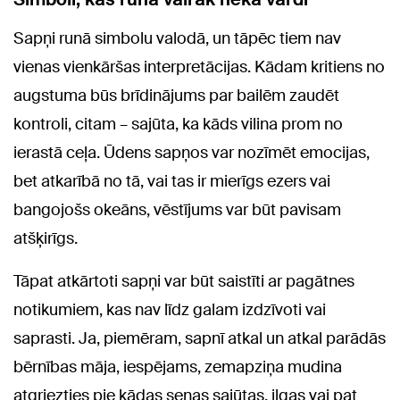
Sapņi runā simbolu valodā, un tāpēc tiem nav
vienas vienkāršas interpretācijas. Kādam kritiens no
augstuma būs brīdinājums par bailēm zaudēt
kontroli, citam – sajūta, ka kāds vilina prom no
ierastā ceļa. Ūdens sapņos var nozīmēt emocijas,
bet atkarībā no tā, vai tas ir mierīgs ezers vai
bangojošs okeāns, vēstījums var būt pavisam
atšķirīgs.
Tāpat atkārtoti sapņi var būt saistīti ar pagātnes
notikumiem, kas nav līdz galam izdzīvoti vai
saprasti. Ja, piemēram, sapnī atkal un atkal parādās
bērnības māja, iespējams, zemapziņa mudina
atgriezties pie kādas senas sajūtas, ilgas vai pat