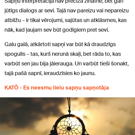
Sapņu interpretācija nav precīza zinātne, bet gan
jūtīgs dialogs ar sevi. Tajā nav pareizu vai nepareizu
atbilžu – ir tikai vērojumi, sajūtas un atklāsmes, kas
nāk, kad ļaujam sev būt godīgiem pret sevi.
Galu galā, atkārtoti sapņi var būt kā draudzīgs
spogulis – tas, kurš nerunā skaļi, bet rāda to, kas
varbūt sen jau bija jāierauga. Un varbūt tieši šonakt,
tajā pašā sapnī, ieraudzīsies ko jaunu.
KATŌ - Es neesmu lielu sapņu sapņotāja