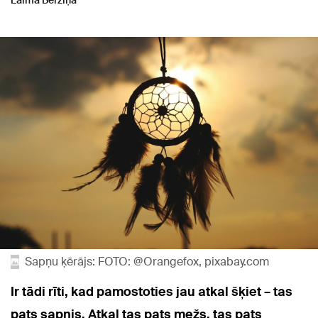
Laima Bērziņa
Sapņu ķērājs: FOTO: @Orangefox, pixabay.com
Ir tādi rīti, kad pamostoties jau atkal šķiet – tas
pats sapnis. Atkal tas pats mežs, tas pats