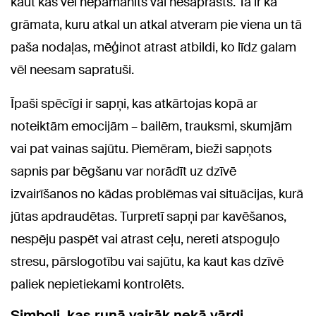
kaut kas vēl nepamanīts vai nesaprasts. Tā ir kā
grāmata, kuru atkal un atkal atveram pie viena un tā
paša nodaļas, mēģinot atrast atbildi, ko līdz galam
vēl neesam sapratuši.
Īpaši spēcīgi ir sapņi, kas atkārtojas kopā ar
noteiktām emocijām – bailēm, trauksmi, skumjām
vai pat vainas sajūtu. Piemēram, bieži sapņots
sapnis par bēgšanu var norādīt uz dzīvē
izvairīšanos no kādas problēmas vai situācijas, kurā
jūtas apdraudētas. Turpretī sapņi par kavēšanos,
nespēju paspēt vai atrast ceļu, nereti atspoguļo
stresu, pārslogotību vai sajūtu, ka kaut kas dzīvē
paliek nepietiekami kontrolēts.
Simboli, kas runā vairāk nekā vārdi