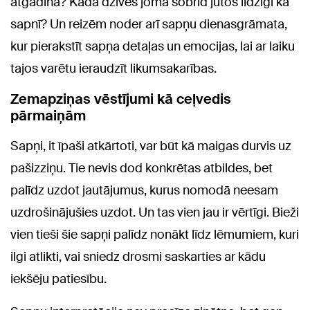
atgādina? Kādā dzīves jomā šobrīd jūtos līdzīgi kā
sapnī? Un reizēm noder arī sapņu dienasgrāmata,
kur pierakstīt sapņa detaļas un emocijas, lai ar laiku
tajos varētu ieraudzīt likumsakarības.
Zemapziņas vēstījumi kā ceļvedis
pārmaiņām
Sapņi, it īpaši atkārtoti, var būt kā maigas durvis uz
pašizziņu. Tie nevis dod konkrētas atbildes, bet
palīdz uzdot jautājumus, kurus nomodā neesam
uzdrošinājušies uzdot. Un tas vien jau ir vērtīgi. Bieži
vien tieši šie sapņi palīdz nonākt līdz lēmumiem, kuri
ilgi atlikti, vai sniedz drosmi saskarties ar kādu
iekšēju patiesību.