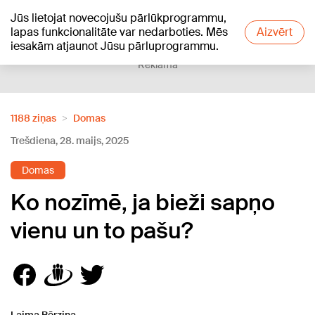
Jūs lietojat novecojušu pārlūkprogrammu,
+13
°C
lapas funkcionalitāte var nedarboties. Mēs
Aizvērt
iesakām atjaunot Jūsu pārluprogrammu.
Reklāma
1188 ziņas
Domas
Trešdiena, 28. maijs, 2025
Domas
Ko nozīmē, ja bieži sapņo
vienu un to pašu?