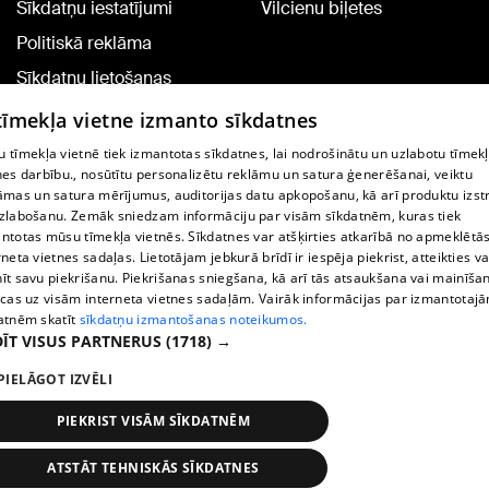
Sīkdatņu iestatījumi
Vilcienu biļetes
Politiskā reklāma
Sīkdatņu lietošanas
noteikumi
 tīmekļa vietne izmanto sīkdatnes
Komentāru pievienošana
 tīmekļa vietnē tiek izmantotas sīkdatnes, lai nodrošinātu un uzlabotu tīmek
nes darbību., nosūtītu personalizētu reklāmu un satura ģenerēšanai, veiktu
āmas un satura mērījumus, auditorijas datu apkopošanu, kā arī produktu izst
TV programma
zlabošanu. Zemāk sniedzam informāciju par visām sīkdatnēm, kuras tiek
Līguma noteikumi
ntotas mūsu tīmekļa vietnēs. Sīkdatnes var atšķirties atkarībā no apmeklētā
rneta vietnes sadaļas. Lietotājam jebkurā brīdī ir iespēja piekrist, atteikties va
360 Ziņu kontakti
īt savu piekrišanu. Piekrišanas sniegšana, kā arī tās atsaukšana vai mainīša
ecas uz visām interneta vietnes sadaļām. Vairāk informācijas par izmantotaj
Helio Media
atnēm skatīt
sīkdatņu izmantošanas noteikumos.
ĪT VISUS PARTNERUS
(1718) →
Portāla palīdzības dienests: e-pasts -
info@1188.lv
PIELĀGOT IZVĒLI
Copyright © 2004-2026 SIA HELIO MEDIA.
All rights reserved.
PIEKRIST VISĀM SĪKDATNĒM
ATSTĀT TEHNISKĀS SĪKDATNES