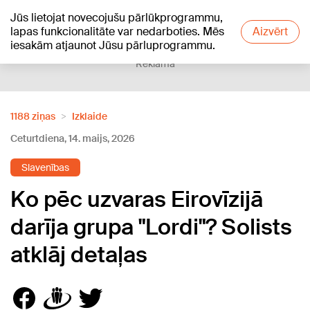
Jūs lietojat novecojušu pārlūkprogrammu,
+18
°C
lapas funkcionalitāte var nedarboties. Mēs
Aizvērt
iesakām atjaunot Jūsu pārluprogrammu.
Reklāma
1188 ziņas
Izklaide
Ceturtdiena, 14. maijs, 2026
Slavenības
Ko pēc uzvaras Eirovīzijā
darīja grupa "Lordi"? Solists
atklāj detaļas