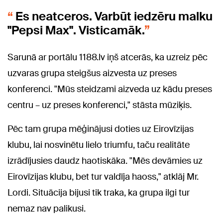
Es neatceros. Varbūt iedzēru malku
"Pepsi Max". Visticamāk.
Sarunā ar portālu 1188.lv iņš atcerās, ka uzreiz pēc
uzvaras grupa steigšus aizvesta uz preses
konferenci. "Mūs steidzami aizveda uz kādu preses
centru – uz preses konferenci," stāsta mūziķis.
Pēc tam grupa mēģinājusi doties uz Eirovīzijas
klubu, lai nosvinētu lielo triumfu, taču realitāte
izrādījusies daudz haotiskāka. "Mēs devāmies uz
Eirovīzijas klubu, bet tur valdīja haoss," atklāj Mr.
Lordi. Situācija bijusi tik traka, ka grupa ilgi tur
nemaz nav palikusi.