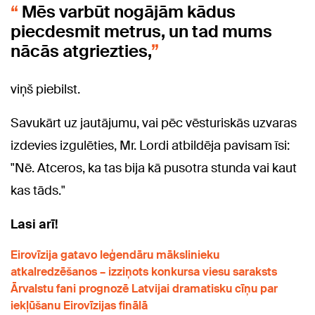
Mēs varbūt nogājām kādus
piecdesmit metrus, un tad mums
nācās atgriezties,
viņš piebilst.
Savukārt uz jautājumu, vai pēc vēsturiskās uzvaras
izdevies izgulēties, Mr. Lordi atbildēja pavisam īsi:
"Nē. Atceros, ka tas bija kā pusotra stunda vai kaut
kas tāds."
Lasi arī!
Eirovīzija gatavo leģendāru mākslinieku
atkalredzēšanos – izziņots konkursa viesu saraksts
Ārvalstu fani prognozē Latvijai dramatisku cīņu par
iekļūšanu Eirovīzijas finālā