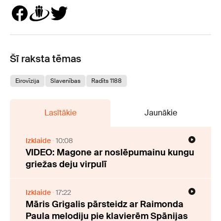
Šī raksta tēmas
Eirovīzija
Slavenības
Radīts 1188
Lasītākie
Jaunākie
Izklaide
10:08
VIDEO: Magone ar noslēpumainu kungu
griežas deju virpulī
Izklaide
17:22
Māris Grigalis pārsteidz ar Raimonda
Paula melodiju pie klavierēm Spānijas