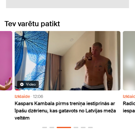
Tev varētu patikt
Video
Izklaide
12:06
Izklai
Kaspars Kambala pirms treniņa iestiprinās ar
Radio
īpašu dzērienu, kas gatavots no Latvijas meža
iespa
veltēm