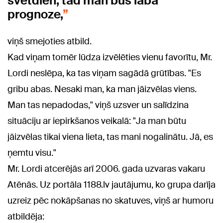
svētdien, tad man būs laba
prognoze,
viņš smejoties atbild.
Kad viņam tomēr lūdza izvēlēties vienu favorītu, Mr.
Lordi neslēpa, ka tas viņam sagādā grūtības. "Es
gribu abas. Nesaki man, ka man jāizvēlas viens.
Man tas nepadodas," viņš uzsver un salīdzina
situāciju ar iepirkšanos veikalā: "Ja man būtu
jāizvēlas tikai viena lieta, tas mani nogalinātu. Jā, es
ņemtu visu."
Mr. Lordi atcerējās arī 2006. gada uzvaras vakaru
Atēnās. Uz portāla 1188.lv jautājumu, ko grupa darīja
uzreiz pēc nokāpšanas no skatuves, viņš ar humoru
atbildēja: