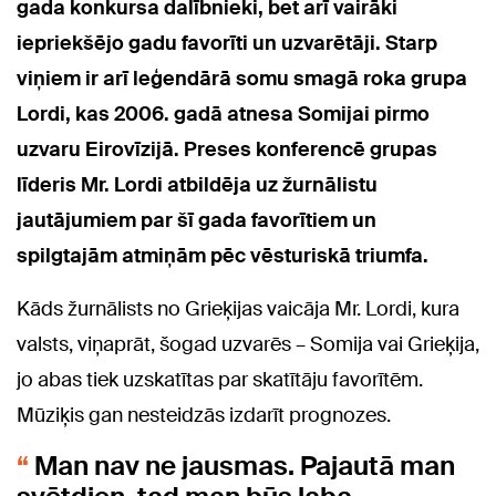
gada konkursa dalībnieki, bet arī vairāki
iepriekšējo gadu favorīti un uzvarētāji. Starp
viņiem ir arī leģendārā somu smagā roka grupa
Lordi, kas 2006. gadā atnesa Somijai pirmo
uzvaru Eirovīzijā. Preses konferencē grupas
līderis Mr. Lordi atbildēja uz žurnālistu
jautājumiem par šī gada favorītiem un
spilgtajām atmiņām pēc vēsturiskā triumfa.
Kāds žurnālists no Grieķijas vaicāja Mr. Lordi, kura
valsts, viņaprāt, šogad uzvarēs – Somija vai Grieķija,
jo abas tiek uzskatītas par skatītāju favorītēm.
Mūziķis gan nesteidzās izdarīt prognozes.
Man nav ne jausmas. Pajautā man