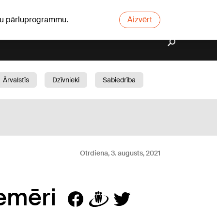
ūsu pārluprogrammu.
Aizvērt
Ārvalstīs
Dzīvnieki
Sabiedrība
Dārzs
Otrdiena, 3. augusts, 2021
iemēri