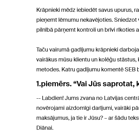
Krāpnieki mēdz iebiedēt savus upurus, radī
pieņemt lēmumu nekavējoties. Sniedzot vi
pilnībā pārņemt kontroli un brīvi rīkoties a
Taču vairumā gadījumu krāpnieki darboj
vairākus mūsu klientu un kolēģu stāstus,
metodes. Katru gadījumu komentē SEB ba
1.piemērs. “Vai Jūs saprotat,
-- Labdien! Jums zvana no Latvijas centr
novērojami aizdomīgi darījumi, vairāki pār
maksājumus, ja tie ir Jūsu? – ar šādu te
Diānai.