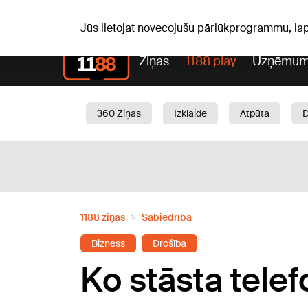
Pk, 07.08.2026.
+19
°C
Alfrēds, Fredis, Madars
Jūs lietojat novecojušu pārlūkprogrammu, la
Ziņas
1188 play
Uzņēmum
360 Ziņas
Izklaide
Atpūta
Aktuāli
Satiksme
Skaistumam
1188 ziņas
Sabiedrība
Bizness
Drošība
Ko stāsta telef