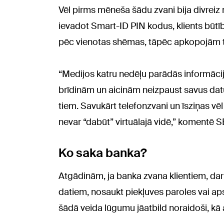
Vēl pirms mēneša šādu zvani bija divrei
ievadot Smart-ID PIN kodus, klients būtīb
pēc vienotas shēmas, tāpēc apkopojām tr
“Medijos katru nedēļu parādās informāci
brīdinām un aicinām neizpaust savus datu
tiem. Savukārt telefonzvani un īsziņas vēl
nevar “dabūt” virtuālajā vidē,” komentē 
Ko saka banka?
Atgādinām, ja banka zvana klientiem, dar
datiem, nosaukt piekļuves paroles vai aps
šādā veida lūgumu jāatbild noraidoši, kā 