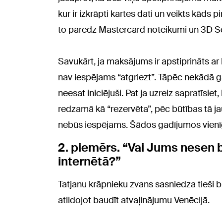
kur ir izkrāpti kartes dati un veikts kāds 
to paredz Mastercard noteikumi un 3D Se
Savukārt, ja maksājums ir apstiprināts ar 
nav iespējams “atgriezt”. Tāpēc nekādā ga
neesat iniciējuši. Pat ja uzreiz sapratīsie
redzamā kā “rezervēta”, pēc būtības tā ja
nebūs iespējams. Šādos gadījumos vienīgai
2. piemērs. “Vai Jums nesen 
internētā?”
Tatjanu krāpnieku zvans sasniedza tieši br
atlidojot baudīt atvaļinājumu Venēcijā.