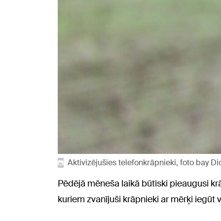
Aktivizējušies telefonkrāpnieki, foto bay 
Pēdējā mēneša laikā būtiski pieaugusi krā
kuriem zvanījuši krāpnieki ar mērķi iegū