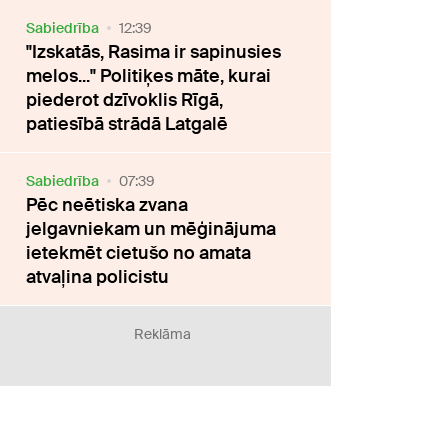
Sabiedrība
12:39
"Izskatās, Rasima ir sapinusies
melos..." Politiķes māte, kurai
piederot dzīvoklis Rīgā,
patiesībā strādā Latgalē
Sabiedrība
07:39
Pēc neētiska zvana
jelgavniekam un mēģinājuma
ietekmēt cietušo no amata
atvaļina policistu
Reklāma