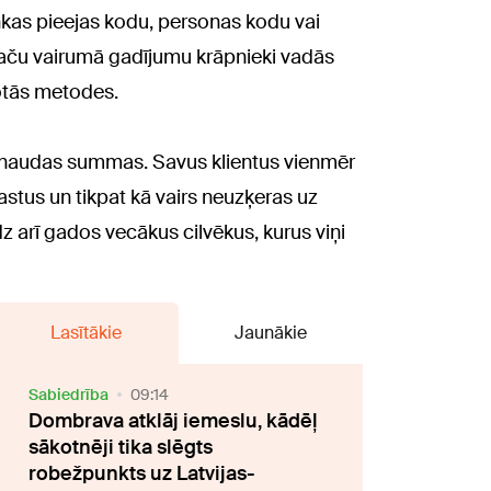
nkas pieejas kodu, personas kodu vai
 Taču vairumā gadījumu krāpnieki vadās
otās metodes.
as naudas summas. Savus klientus vienmēr
stus un tikpat kā vairs neuzķeras uz
dz arī gados vecākus cilvēkus, kurus viņi
Lasītākie
Jaunākie
Sabiedrība
09:14
Dombrava atklāj iemeslu, kādēļ
sākotnēji tika slēgts
robežpunkts uz Latvijas-