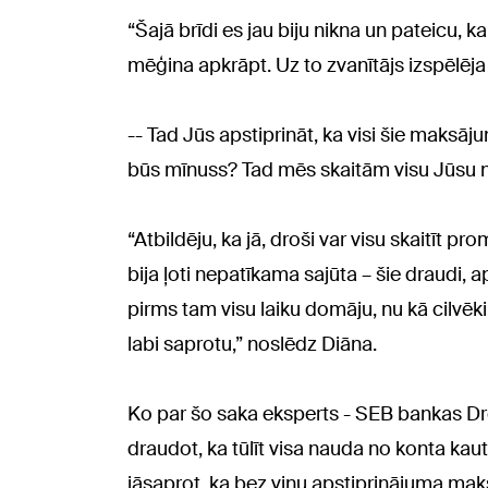
“Šajā brīdi es jau biju nikna un pateicu, ka
mēģina apkrāpt. Uz to zvanītājs izspēlēja
-- Tad Jūs apstiprināt, ka visi šie maksāju
būs mīnuss? Tad mēs skaitām visu Jūsu
“Atbildēju, ka jā, droši var visu skaitīt pr
bija ļoti nepatīkama sajūta – šie draudi, ap
pirms tam visu laiku domāju, nu kā cilvēki
labi saprotu,” noslēdz Diāna.
Ko par šo saka eksperts - SEB bankas Droš
draudot, ka tūlīt visa nauda no konta kaut
jāsaprot, ka bez viņu apstiprinājuma mak