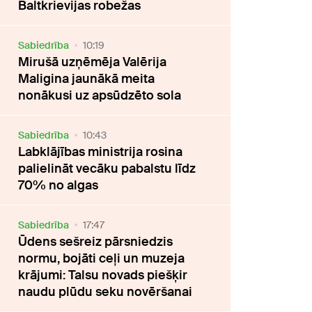
Baltkrievijas robežas
Sabiedrība
10:19
Mirušā uzņēmēja Valērija
Maligina jaunākā meita
nonākusi uz apsūdzēto sola
Sabiedrība
10:43
Labklājības ministrija rosina
palielināt vecāku pabalstu līdz
70% no algas
Sabiedrība
17:47
Ūdens sešreiz pārsniedzis
normu, bojāti ceļi un muzeja
krājumi: Talsu novads piešķir
naudu plūdu seku novēršanai