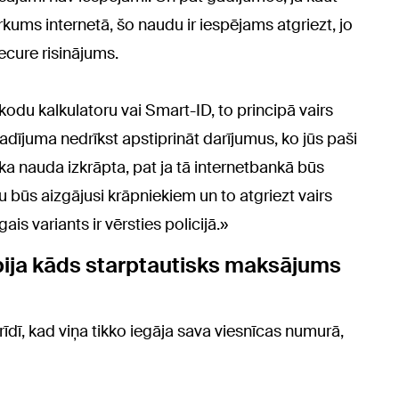
pirkums internetā, šo naudu ir iespējams atgriezt, jo
cure risinājums.
kodu kalkulatoru vai Smart-ID, to principā vairs
dījuma nedrīkst apstiprināt darījumus, ko jūs paši
t, ka nauda izkrāpta, pat ja tā internetbankā būs
u būs aizgājusi krāpniekiem un to atgriezt vairs
s variants ir vērsties policijā.»
bija kāds starptautisks maksājums
īdī, kad viņa tikko iegāja sava viesnīcas numurā,