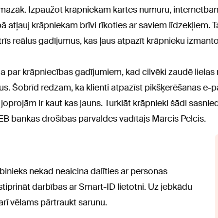
z mazāk. Izpaužot krāpniekam kartes numuru, internetba
ā atļauj krāpniekam brīvi rīkoties ar saviem līdzekļiem.
īs reālus gadījumus, kas ļaus atpazīt krāpnieku izmant
ja par krāpniecības gadījumiem, kad cilvēki zaudē liel
s. Šobrīd redzam, ka klienti atpazīst pikšķerēšanas e-pa
 joprojām ir kaut kas jauns. Turklāt krāpnieki šādi sasnie
SEB bankas drošības pārvaldes vadītājs Mārcis Pelcis.
binieks nekad neaicina dalīties ar personas
tiprināt darbības ar Smart-ID lietotni. Uz jebkādu
arī vēlams pārtraukt sarunu.