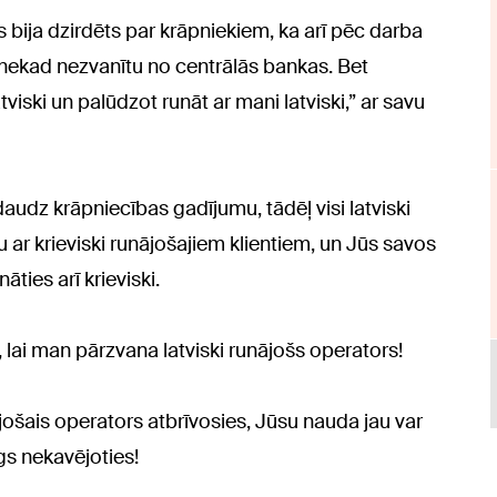
s bija dzirdēts par krāpniekiem, ka arī pēc darba
 nekad nezvanītu no centrālās bankas. Bet
tviski un palūdzot runāt ar mani latviski,” ar savu
daudz krāpniecības gadījumu, tādēļ visi latviski
ju ar krieviski runājošajiem klientiem, un Jūs savos
āties arī krieviski.
, lai man pārzvana latviski runājošs operators!
ājošais operators atbrīvosies, Jūsu nauda jau var
gs nekavējoties!