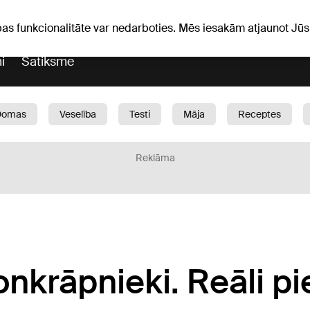
Laika ziņas
Horoskopi
pas funkcionalitāte var nedarboties. Mēs iesakām atjaunot J
i
Satiksme
Domas
Veselība
Testi
Māja
Receptes
Bērni
Auto
1188 play
Sports
Bizness
Reklāma
onkrāpnieki. Reāli p