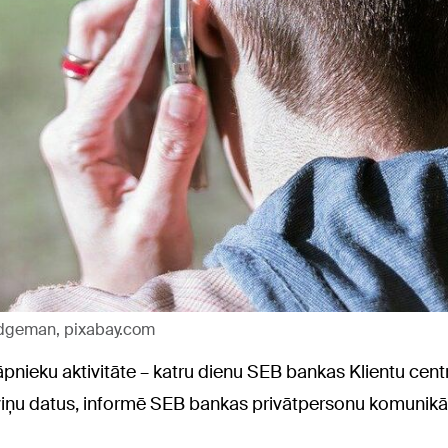
Didgeman, pixabay.com
pnieku aktivitāte – katru dienu SEB bankas Klientu cent
t viņu datus, informē SEB bankas privātpersonu komunik