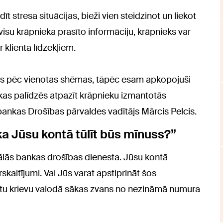
t stresa situācijas, bieži vien steidzinot un liekot
su krāpnieka prasīto informāciju, krāpnieks var
r klienta līdzekļiem.
as pēc vienotas shēmas, tāpēc esam apkopojuši
 kas palīdzēs atpazīt krāpnieku izmantotās
nkas Drošības pārvaldes vadītājs Mārcis Pelcis.
 ka Jūsu kontā tūlīt būs mīnuss?”
ālās bankas drošības dienesta. Jūsu kontā
skaitījumi. Vai Jūs varat apstiprināt šos
kstu krievu valodā sākas zvans no nezināmā numura