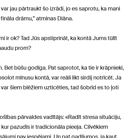
 var jau pārtraukt šo izrādi, jo es saprotu, ka mani
 fināla drāmu,” atminas Diāna.
mi ir ok? Tad Jūs apstiprināt, ka kontā Jums tūlīt
 naudu prom?
om. Bet būšu godīga. Pat saprotot, ka tie ir krāpnieki,
solot mīnusu kontā, var reāli likt sirdij notrīcēt. Ja
 var šiem blēžiem uzticēties, tad šobrīd es to ļoti
ības pārvaldes vadītājs: «Radīt stresa situāciju,
 kur pazudīs ir tradicionāla pieeja. Cilvēkiem
sājumi nav iespējami. Un pat gadījumos, ja kaut