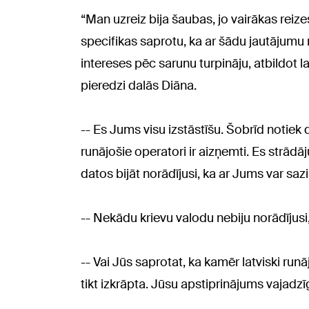
“Man uzreiz bija šaubas, jo vairākas reize
specifikas saprotu, ka ar šādu jautājumu
intereses pēc sarunu turpināju, atbildot la
pieredzi dalās Diāna.
-- Es Jums visu izstāstīšu. Šobrīd notiek 
runājošie operatori ir aizņemti. Es strādā
datos bijāt norādījusi, ka ar Jums var sazin
-- Nekādu krievu valodu nebiju norādījusi
-- Vai Jūs saprotat, ka kamēr latviski run
tikt izkrāpta. Jūsu apstiprinājums vajadzī