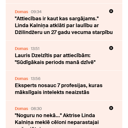
Domas
09:34
"Attiecības ir kaut kas sargājams."
Linda Kalniņa atklāti par laulību ar
Džilindžeru un 27 gadu vecuma starpību
Domas
13:51
Lauris Dzelzītis par attiecībām:
"Sūdīgākais periods manā dzīvē"
Domas
13:56
Eksperts nosauc 7 profesijas, kuras
mākslīgais intelekts neaizstās
Domas
08:30
"Noguru no nekā..." Aktrise Linda
Kalniņa meklē cēloni neparastajai