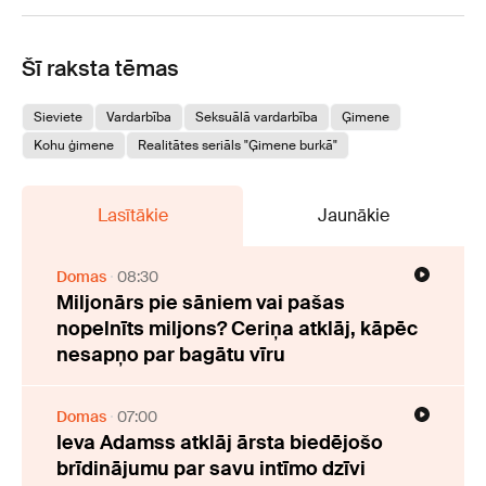
Šī raksta tēmas
Sieviete
Vardarbība
Seksuālā vardarbība
Ģimene
Kohu ģimene
Realitātes seriāls "Ģimene burkā"
Lasītākie
Jaunākie
Domas
08:30
Miljonārs pie sāniem vai pašas
nopelnīts miljons? Ceriņa atklāj, kāpēc
nesapņo par bagātu vīru
Domas
07:00
Ieva Adamss atklāj ārsta biedējošo
brīdinājumu par savu intīmo dzīvi