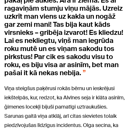
pakaļ pie aukles. Ārā ir ziema. Es ar
ragaviņām stumju viņu mājās. Uzreiz
uzkrīt man viens uz kakla un nogāž
gar zemi mani! Tas bija kaut kāds
virsnieks – gribēja izvarot! Es kliedzu!
Lai es nekliegtu, viņš man iegrūda
roku mutē un es viņam sakodu tos
pirkstus! Par cik es sakodu visu to
roku, es biju visa ar asinīm, bet man
pašai it kā nekas nebija.
Viņa steigšus paķērusi rokās bērnu un ieskrējusi
iekštelpās, kur, redzot, ka Alvīnes seja ir klāta asinīm,
ģimenes locekļi bijuši pamatīgi uztraukušies.
Sarunas gaitā viņa atklāj, arī citas sievietes tolaik
piedzīvojušas līdzīgus incidentus. Olga secina, ka