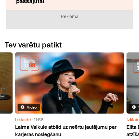
pašsajūtai
Reklāma
Tev varētu patikt
Video
Izklaide
11:58
Izklai
Laima Vaikule atbild uz neērtu jautājumu par
Elita
karjeras noslēgšanu
atzīš