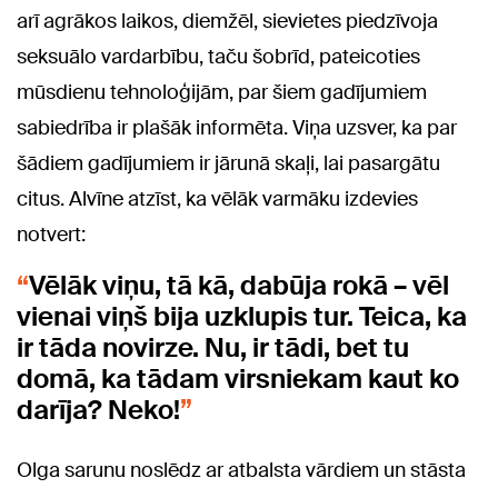
arī agrākos laikos, diemžēl, sievietes piedzīvoja
seksuālo vardarbību, taču šobrīd, pateicoties
mūsdienu tehnoloģijām, par šiem gadījumiem
sabiedrība ir plašāk informēta. Viņa uzsver, ka par
šādiem gadījumiem ir jārunā skaļi, lai pasargātu
citus. Alvīne atzīst, ka vēlāk varmāku izdevies
notvert:
Vēlāk viņu, tā kā, dabūja rokā – vēl
vienai viņš bija uzklupis tur. Teica, ka
ir tāda novirze. Nu, ir tādi, bet tu
domā, ka tādam virsniekam kaut ko
darīja? Neko!
Olga sarunu noslēdz ar atbalsta vārdiem un stāsta