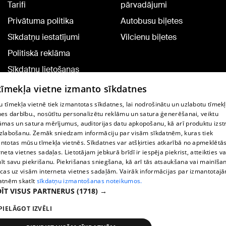
Tarifi
pārvadājumi
Privātuma politika
Autobusu biļetes
Sīkdatņu iestatījumi
Vilcienu biļetes
Politiskā reklāma
Sīkdatņu lietošanas
noteikumi
 tīmekļa vietne izmanto sīkdatnes
Komentāru pievienošana
 tīmekļa vietnē tiek izmantotas sīkdatnes, lai nodrošinātu un uzlabotu tīmek
nes darbību., nosūtītu personalizētu reklāmu un satura ģenerēšanai, veiktu
āmas un satura mērījumus, auditorijas datu apkopošanu, kā arī produktu izst
TV programma
zlabošanu. Zemāk sniedzam informāciju par visām sīkdatnēm, kuras tiek
Līguma noteikumi
ntotas mūsu tīmekļa vietnēs. Sīkdatnes var atšķirties atkarībā no apmeklētā
rneta vietnes sadaļas. Lietotājam jebkurā brīdī ir iespēja piekrist, atteikties va
360 Ziņu kontakti
īt savu piekrišanu. Piekrišanas sniegšana, kā arī tās atsaukšana vai mainīša
ecas uz visām interneta vietnes sadaļām. Vairāk informācijas par izmantotaj
Helio Media
atnēm skatīt
sīkdatņu izmantošanas noteikumos.
ĪT VISUS PARTNERUS
(1718) →
Portāla palīdzības dienests: e-pasts -
info@1188.lv
PIELĀGOT IZVĒLI
Copyright © 2004-2026 SIA HELIO MEDIA.