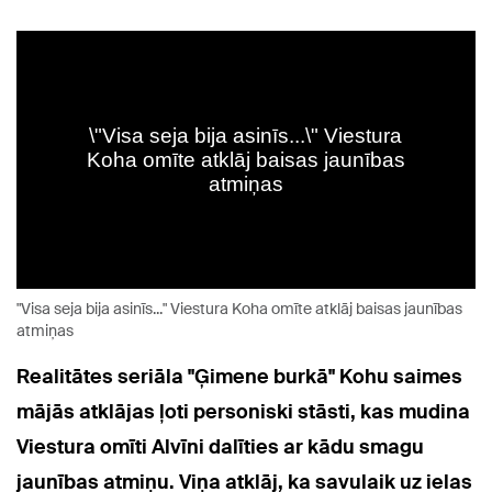
"Visa seja bija asinīs..." Viestura Koha omīte atklāj baisas jaunības
atmiņas
Realitātes seriāla "Ģimene burkā" Kohu saimes
mājās atklājas ļoti personiski stāsti, kas mudina
Viestura omīti Alvīni dalīties ar kādu smagu
jaunības atmiņu. Viņa atklāj, ka savulaik uz ielas