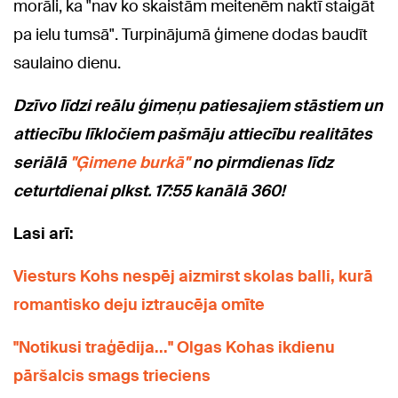
morāli, ka "nav ko skaistām meitenēm naktī staigāt
pa ielu tumsā". Turpinājumā ģimene dodas baudīt
saulaino dienu.
Dzīvo līdzi reālu ģimeņu patiesajiem stāstiem un
attiecību līkločiem pašmāju attiecību realitātes
seriālā
"Ģimene burkā"
no pirmdienas līdz
ceturtdienai plkst. 17:55 kanālā 360!
Lasi arī:
Viesturs Kohs nespēj aizmirst skolas balli, kurā
romantisko deju iztraucēja omīte
"Notikusi traģēdija..." Olgas Kohas ikdienu
pāršalcis smags trieciens