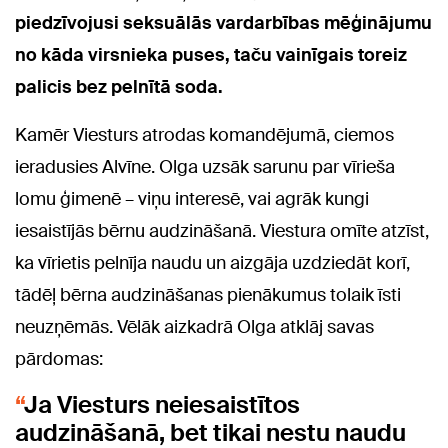
piedzīvojusi seksuālās vardarbības mēģinājumu
no kāda virsnieka puses, taču vainīgais toreiz
palicis bez pelnītā soda.
Kamēr Viesturs atrodas komandējumā, ciemos
ieradusies Alvīne. Olga uzsāk sarunu par vīrieša
lomu ģimenē – viņu interesē, vai agrāk kungi
iesaistījās bērnu audzināšanā. Viestura omīte atzīst,
ka vīrietis pelnīja naudu un aizgāja uzdziedāt korī,
tādēļ bērna audzināšanas pienākumus tolaik īsti
neuzņēmās. Vēlāk aizkadrā Olga atklāj savas
pārdomas:
Ja Viesturs neiesaistītos
audzināšanā, bet tikai nestu naudu