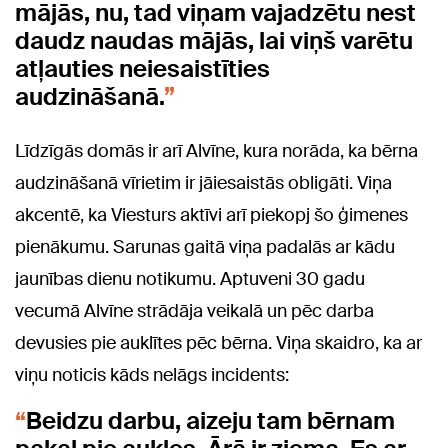
mājās, nu, tad viņam vajadzētu nest
daudz naudas mājās, lai viņš varētu
atļauties neiesaistīties
audzināšanā.
Līdzīgās domās ir arī Alvīne, kura norāda, ka bērna
audzināšanā vīrietim ir jāiesaistās obligāti. Viņa
akcentē, ka Viesturs aktīvi arī piekopj šo ģimenes
pienākumu. Sarunas gaitā viņa padalās ar kādu
jaunības dienu notikumu. Aptuveni 30 gadu
vecumā Alvīne strādāja veikalā un pēc darba
devusies pie auklītes pēc bērna. Viņa skaidro, ka ar
viņu noticis kāds nelāgs incidents:
Beidzu darbu, aizeju tam bērnam