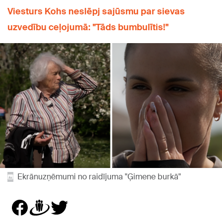
Viesturs Kohs neslēpj sajūsmu par sievas
uzvedību ceļojumā: "Tāds bumbulītis!"
Ekrānuzņēmumi no raidījuma "Ģimene burkā"