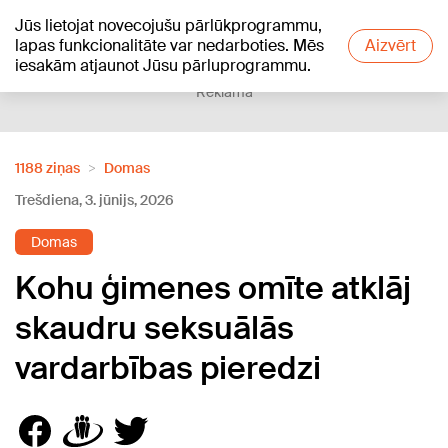
Jūs lietojat novecojušu pārlūkprogrammu,
+19
°C
lapas funkcionalitāte var nedarboties. Mēs
Aizvērt
iesakām atjaunot Jūsu pārluprogrammu.
Reklāma
1188 ziņas
Domas
Trešdiena, 3. jūnijs, 2026
Domas
Kohu ģimenes omīte atklāj
skaudru seksuālās
vardarbības pieredzi