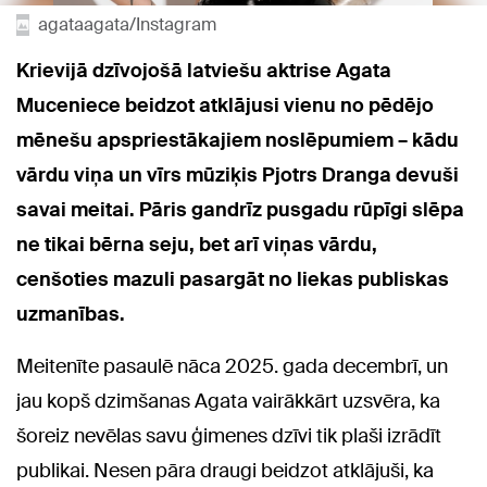
agataagata/Instagram
Krievijā dzīvojošā latviešu aktrise Agata
Muceniece beidzot atklājusi vienu no pēdējo
mēnešu apspriestākajiem noslēpumiem – kādu
vārdu viņa un vīrs mūziķis Pjotrs Dranga devuši
savai meitai. Pāris gandrīz pusgadu rūpīgi slēpa
ne tikai bērna seju, bet arī viņas vārdu,
cenšoties mazuli pasargāt no liekas publiskas
uzmanības.
Meitenīte pasaulē nāca 2025. gada decembrī, un
jau kopš dzimšanas Agata vairākkārt uzsvēra, ka
šoreiz nevēlas savu ģimenes dzīvi tik plaši izrādīt
publikai. Nesen pāra draugi beidzot atklājuši, ka