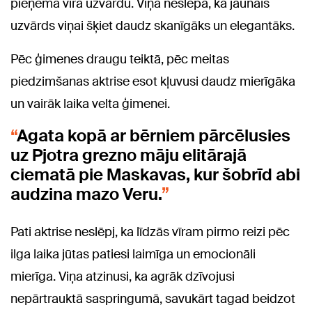
pieņēma vīra uzvārdu. Viņa neslēpa, ka jaunais
uzvārds viņai šķiet daudz skanīgāks un elegantāks.
Pēc ģimenes draugu teiktā, pēc meitas
piedzimšanas aktrise esot kļuvusi daudz mierīgāka
un vairāk laika velta ģimenei.
Agata kopā ar bērniem pārcēlusies
uz Pjotra grezno māju elitārajā
ciematā pie Maskavas, kur šobrīd abi
audzina mazo Veru.
Pati aktrise neslēpj, ka līdzās vīram pirmo reizi pēc
ilga laika jūtas patiesi laimīga un emocionāli
mierīga. Viņa atzinusi, ka agrāk dzīvojusi
nepārtrauktā saspringumā, savukārt tagad beidzot