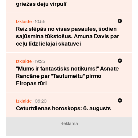
griežas deju virpulī
Izklaide
10:55
Reiz slēpās no visas pasaules, šodien
sajūsmina tūkstošus. Amuna Davis par
ceļu līdz lielajai skatuvei
Izklaide
19:25
"Mums ir fantastisks notikums!" Asnate
Rancāne par "Tautumeitu" pirmo
Eiropas tūri
Izklaide
06:20
Ceturtdienas horoskops: 6. augusts
Reklāma