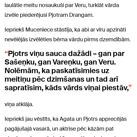
laulātie meitu nosaukuši par Veru, turklāt vārda
izvēle piederējusi Pjotram Drangam.
Iepriekš Muceniece stāstīja, ka abi ar vīru apzināti
nevēlējās izvēlēties bērna vārdu pirms dzemdībām.
Pjotrs viņu sauca dažādi – gan par
Sašeņku, gan Vareņku, gan Veru.
Nolēmām, ka paskatīsimies uz
meitiņu pēc dzimšanas un tad arī
sapratīsim, kāds vārds viņai piestāv,
viņa atklāja.
Iepriekš jau vēstīts, ka Agata un Pjotrs apprecējās
pagājušajā vasarā, un aktrise pēc kāzām pat