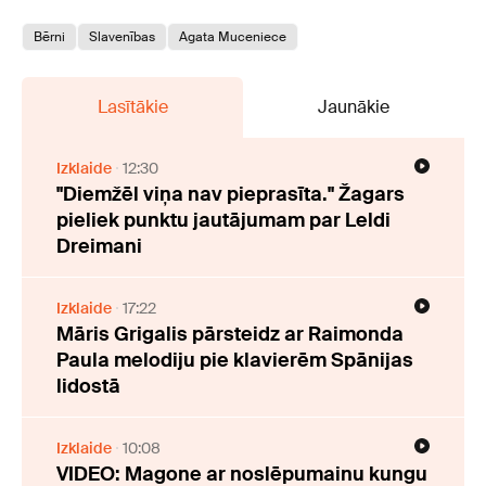
Bērni
Slavenības
Agata Muceniece
Lasītākie
Jaunākie
Izklaide
12:30
"Diemžēl viņa nav pieprasīta." Žagars
pieliek punktu jautājumam par Leldi
Dreimani
Izklaide
17:22
Māris Grigalis pārsteidz ar Raimonda
Paula melodiju pie klavierēm Spānijas
lidostā
Izklaide
10:08
VIDEO: Magone ar noslēpumainu kungu