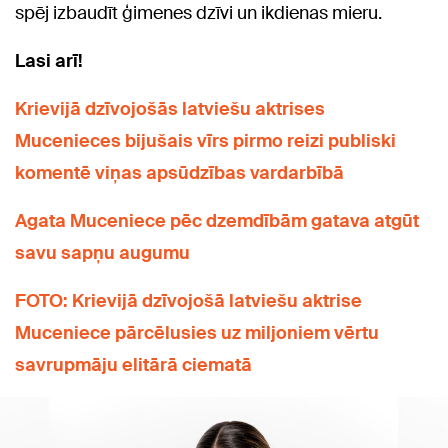
spēj izbaudīt ģimenes dzīvi un ikdienas mieru.
Lasi arī!
Krievijā dzīvojošās latviešu aktrises
Mucenieces bijušais vīrs pirmo reizi publiski
komentē viņas apsūdzības vardarbībā
Agata Muceniece pēc dzemdībām gatava atgūt
savu sapņu augumu
FOTO: Krievijā dzīvojošā latviešu aktrise
Muceniece pārcēlusies uz miljoniem vērtu
savrupmāju elitārā ciematā