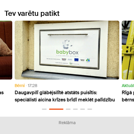
Tev varētu patikt
Bērni
17:28
Aktuāl
as
Daugavpilī glābējsilītē atstāts puisītis:
Rīgā 
speciālisti aicina krīzes brīdī meklēt palīdzību
bērn
Reklāma