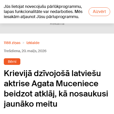
Jūs lietojat novecojušu pārlūkprogrammu,
+24
°C
lapas funkcionalitāte var nedarboties. Mēs
Aizvērt
iesakām atjaunot Jūsu pārluprogrammu.
Reklāma
1188 ziņas
Izklaide
Trešdiena, 20. maijs, 2026
Bērni
Krievijā dzīvojošā latviešu
aktrise Agata Muceniece
beidzot atklāj, kā nosaukusi
jaunāko meitu