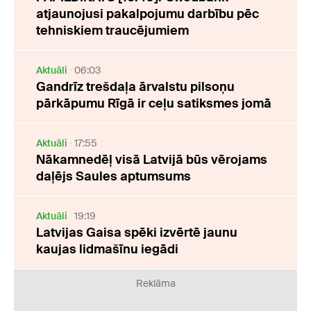
atjaunojusi pakalpojumu darbību pēc
tehniskiem traucējumiem
Aktuāli
06:03
Gandrīz trešdaļa ārvalstu pilsoņu
pārkāpumu Rīgā ir ceļu satiksmes jomā
Aktuāli
17:55
Nākamnedēļ visā Latvijā būs vērojams
daļējs Saules aptumsums
Aktuāli
19:19
Latvijas Gaisa spēki izvērtē jaunu
kaujas lidmašīnu iegādi
Reklāma