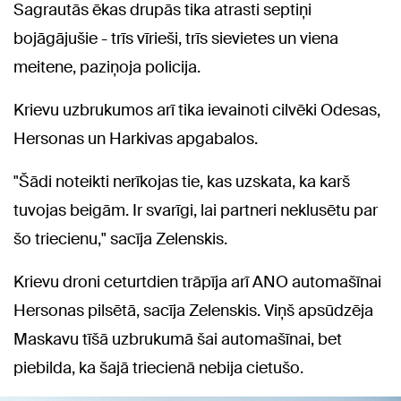
Sagrautās ēkas drupās tika atrasti septiņi
bojāgājušie - trīs vīrieši, trīs sievietes un viena
meitene, paziņoja policija.
Krievu uzbrukumos arī tika ievainoti cilvēki Odesas,
Hersonas un Harkivas apgabalos.
"Šādi noteikti nerīkojas tie, kas uzskata, ka karš
tuvojas beigām. Ir svarīgi, lai partneri neklusētu par
šo triecienu," sacīja Zelenskis.
Krievu droni ceturtdien trāpīja arī ANO automašīnai
Hersonas pilsētā, sacīja Zelenskis. Viņš apsūdzēja
Maskavu tīšā uzbrukumā šai automašīnai, bet
piebilda, ka šajā triecienā nebija cietušo.