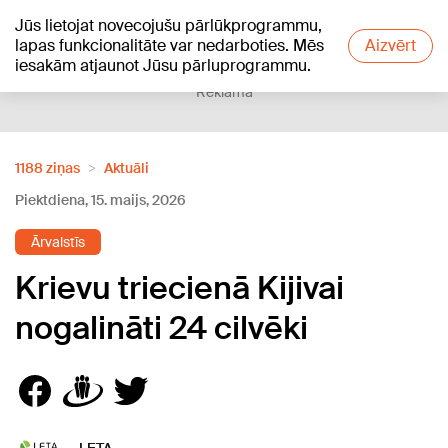
Jūs lietojat novecojušu pārlūkprogrammu,
+13
°C
lapas funkcionalitāte var nedarboties. Mēs
Aizvērt
iesakām atjaunot Jūsu pārluprogrammu.
Reklāma
1188 ziņas
Aktuāli
Piektdiena, 15. maijs, 2026
Ārvalstīs
Krievu triecienā Kijivai
nogalināti 24 cilvēki