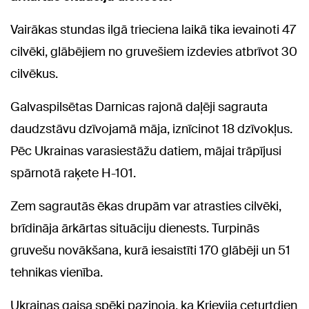
Vairākas stundas ilgā trieciena laikā tika ievainoti 47
cilvēki, glābējiem no gruvešiem izdevies atbrīvot 30
cilvēkus.
Galvaspilsētas Darnicas rajonā daļēji sagrauta
daudzstāvu dzīvojamā māja, iznīcinot 18 dzīvokļus.
Pēc Ukrainas varasiestāžu datiem, mājai trāpījusi
spārnotā raķete H-101.
Zem sagrautās ēkas drupām var atrasties cilvēki,
brīdināja ārkārtas situāciju dienests. Turpinās
gruvešu novākšana, kurā iesaistīti 170 glābēji un 51
tehnikas vienība.
Ukrainas gaisa spēki paziņoja, ka Krievija ceturtdien