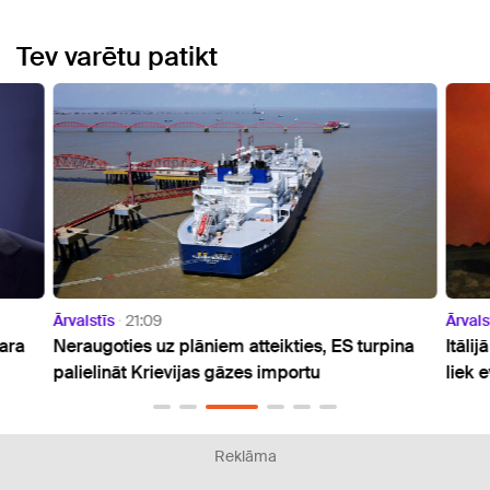
Tev varētu patikt
Ārvalstīs
21:09
Ārvals
ara
Neraugoties uz plāniem atteikties, ES turpina
Itāli
palielināt Krievijas gāzes importu
liek 
Reklāma