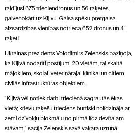
raidījusi 675 trieciendronus un 56 raķetes,
galvenokārt uz Kijivu. Gaisa spēku pretgaisa
aizsardzības vienības notrieca 652 dronus un 41
raķeti.
Ukrainas prezidents Volodimirs Zelenskis paziņoja,
ka Kijivā nodarīti postījumi 20 vietām, tai skaitā
mājokļiem, skolai, veterinārajai klīnikai un citiem
civilās infrastruktūras objektiem.
"Kijivā vēl notiek darbi triecienā sagrautās ēkas
vietā; krievu raķešu trieciens burtiski nolīdzināja ar
zemi dzīvokļu blokmāju no pirmā līdz devītajam
stāvam," sacīja Zelenskis savā vakara uzrunā.