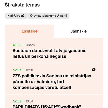
Šī raksta tēmas
Karš Ukrainā
Krievijas iebrukums Ukrainā
Lasītākie
Jaunākie
Aktuāli
09:26
Sestdien daudzviet Latvijā gaidāms
lietus un pērkona negaiss
Aktuāli
18:31
ZZS politiķis: Ja Saeimu un ministrijas
pārceltu uz Valmieru, tad
kompensācijas varētu atcelt
Aktuāli
13:51
PAPILDINĀTS [15:40]:"Swedbank"