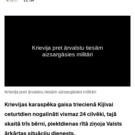
LETA
Krievija pret ārvalstu tiesām aizsargāsies militāri
Krievijas karaspēka gaisa triecienā Kijivai
ceturtdien nogalināti vismaz 24 cilvēki, tajā
skaitā trīs bērni, piektdienas rītā ziņoja Valsts
ārkārtas situāciju dienests.