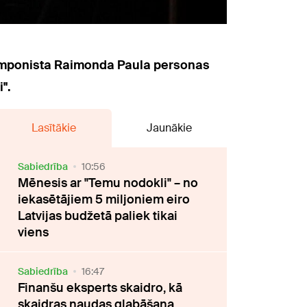
omponista Raimonda Paula personas
".
Lasītākie
Jaunākie
Sabiedrība
10:56
Mēnesis ar "Temu nodokli" – no
iekasētājiem 5 miljoniem eiro
Latvijas budžetā paliek tikai
viens
Sabiedrība
16:47
Finanšu eksperts skaidro, kā
skaidras naudas glabāšana