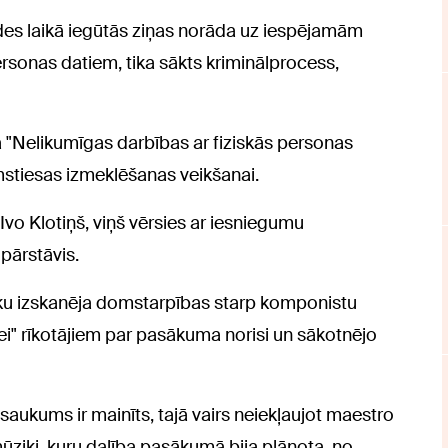
des laikā iegūtās ziņas norāda uz iespējamām
onas datiem, tika sākts kriminālprocess,
a "Nelikumīgas darbības ar fiziskās personas
rmstiesas izmeklēšanas veikšanai.
vo Klotiņš, viņš vērsies ar iesniegumu
pārstāvis.
laiku izskanēja domstarpības starp komponistu
i" rīkotājiem par pasākuma norisi un sākotnējo
aukums ir mainīts, tajā vairs neiekļaujot maestro
ūziķi, kuru dalība pasākumā bija plānota, no