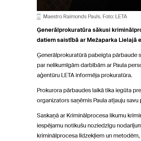
Maestro Raimonds Pauls. Foto: LETA
Ģenerālprokuratūra sākusi kriminālp
datiem saistībā ar Mežaparka Lielajā e
Ģenerālprokuratūrā pabeigta pārbaude sa
par nelikumīgām darbībām ar Paula pers
aģentūru LETA informēja prokuratūra.
Prokurora pārbaudes laikā tika iegūta pr
organizators saņēmis Paula atļauju savu
Saskaņā ar Kriminālprocesa likumu kriminā
iespējamu notikušu noziedzīgu nodarījumu
kriminālprocesa līdzekļiem un metodēm, 