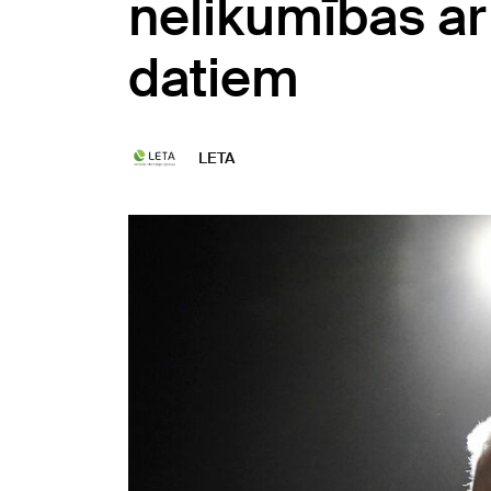
nelikumības a
datiem
LETA