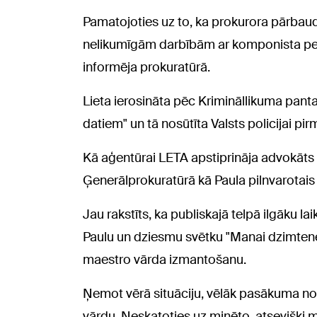
Pamatojoties uz to, ka prokurora pārbau
nelikumīgām darbībām ar komponista pers
informēja prokuratūrā.
Lieta ierosināta pēc Krimināllikuma pant
datiem" un tā nosūtīta Valsts policijai pi
Kā aģentūrai LETA apstiprināja advokāts I
Ģenerālprokuratūrā kā Paula pilnvarotais 
Jau rakstīts, ka publiskajā telpā ilgāku 
Paulu un dziesmu svētku "Manai dzimtene
maestro vārda izmantošanu.
Ņemot vērā situāciju, vēlāk pasākuma nos
vārdu. Neskatoties uz minēto, atsevišķi m