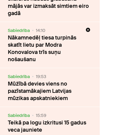
mājās var izmaksāt simtiem eiro
gadā
Sabiedrība
14:10
Nākamnedēļ tiesa turpinās
skatīt lietu par Modra
Konovalova trīs suņu
nošaušanu
Sabiedrība
19:53
Mūžībā devies viens no
pazīstamākajiem Latvijas
mūzikas apskatniekiem
Sabiedrība
15:59
Teikā pa logu izkritusi 15 gadus
veca jauniete