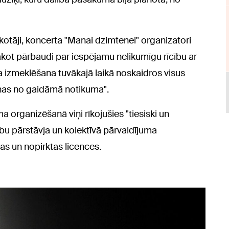
otāji, koncerta "Manai dzimtenei" organizatori
sākot pārbaudi par iespējamu nelikumīgu rīcību ar
 izmeklēšana tuvākajā laikā noskaidros visus
nas no gaidāmā notikuma".
 organizēšanā viņi rīkojušies "tiesiski un
ību pārstāvja un kolektīvā pārvaldījuma
as un nopirktas licences.