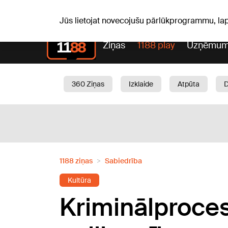
Sv, 09.08.2026.
+22
°C
Genoveva, Madara, Geno
Jūs lietojat novecojušu pārlūkprogrammu, la
Ziņas
1188 play
Uzņēmum
360 Ziņas
Izklaide
Atpūta
Aktuāli
Satiksme
Skaistumam
1188 ziņas
Sabiedrība
Kultūra
Kriminālproce