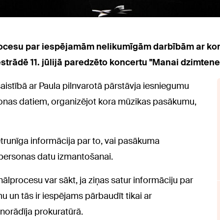
rocesu par iespējamām nelikumīgām darbībām ar k
strādē 11. jūlijā paredzēto koncertu "Manai dzimtenei
istībā ar Paula pilnvarotā pārstāvja iesniegumu
onas datiem, organizējot kora mūzikas pasākumu,
etrunīga informācija par to, vai pasākuma
 personas datu izmantošanai.
lprocesu var sākt, ja ziņas satur informāciju par
 un tās ir iespējams pārbaudīt tikai ar
norādīja prokuratūrā.