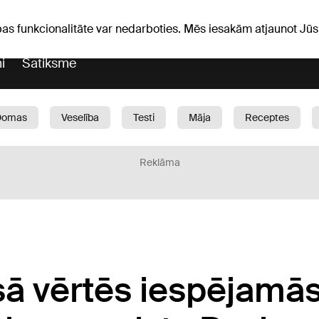
Laika ziņas
Horoskopi
vefa
pas funkcionalitāte var nedarboties. Mēs iesakām atjaunot J
i
Satiksme
Domas
Veselība
Testi
Māja
Receptes
Bērni
Auto
1188 play
Sports
Bizness
Reklāma
sā vērtēs iespējamā