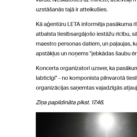
uzstāšanās tajā ir atteikušies.
Kā aģentūru LETA informēja pasākuma rīk
atbalsta tiesībsargājošo iestāžu rīcību, 
maestro personas datiem, un paļaujas, ka
apstākļus un noņems "jebkādas šaubu ē
Koncerta organizatori uzsver, ka pasākuma
labticīgi" - no komponista pilnvarotā ties
organizācijas saņemtas vajadzīgās atļauj
Ziņa papildināta plkst. 17.46.