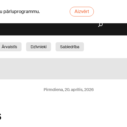
ūsu pārluprogrammu.
Aizvērt
Ārvalstīs
Dzīvnieki
Sabiedrība
Dārzs
Pirmdiena, 20. aprīlis, 2026
s