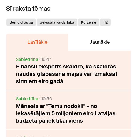
Šī raksta tēmas
Bērnu drošība
Seksuālā vardarbība
Kurzeme
112
Lasītākie
Jaunākie
Sabiedrība
16:47
Finanšu eksperts skaidro, kā skaidras
naudas glabāšana mājās var izmaksāt
simtiem eiro gadā
Sabiedrība
10:56
Mēnesis ar "Temu nodokli" – no
iekasētājiem 5 miljoniem eiro Latvijas
budžetā paliek tikai viens