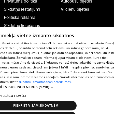
Privātuma politika
Autobusu biļetes
Sīkdatņu iestatījumi
Vilcienu biļetes
Politiskā reklāma
Sīkdatņu lietošanas
noteikumi
 tīmekļa vietne izmanto sīkdatnes
Komentāru pievienošana
 tīmekļa vietnē tiek izmantotas sīkdatnes, lai nodrošinātu un uzlabotu tīmek
nes darbību., nosūtītu personalizētu reklāmu un satura ģenerēšanai, veiktu
āmas un satura mērījumus, auditorijas datu apkopošanu, kā arī produktu izst
TV programma
zlabošanu. Zemāk sniedzam informāciju par visām sīkdatnēm, kuras tiek
Līguma noteikumi
ntotas mūsu tīmekļa vietnēs. Sīkdatnes var atšķirties atkarībā no apmeklētā
rneta vietnes sadaļas. Lietotājam jebkurā brīdī ir iespēja piekrist, atteikties va
360 Ziņu kontakti
īt savu piekrišanu. Piekrišanas sniegšana, kā arī tās atsaukšana vai mainīša
ecas uz visām interneta vietnes sadaļām. Vairāk informācijas par izmantotaj
Helio Media
atnēm skatīt
sīkdatņu izmantošanas noteikumos.
ĪT VISUS PARTNERUS
(1718) →
Portāla palīdzības dienests: e-pasts -
info@1188.lv
PIELĀGOT IZVĒLI
Copyright © 2004-2026 SIA HELIO MEDIA.
All rights reserved.
PIEKRIST VISĀM SĪKDATNĒM