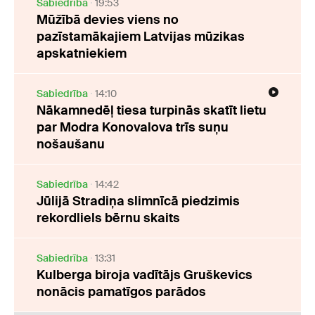
Sabiedrība
19:53
Mūžībā devies viens no
pazīstamākajiem Latvijas mūzikas
apskatniekiem
Sabiedrība
14:10
Nākamnedēļ tiesa turpinās skatīt lietu
par Modra Konovalova trīs suņu
nošaušanu
Sabiedrība
14:42
Jūlijā Stradiņa slimnīcā piedzimis
rekordliels bērnu skaits
Sabiedrība
13:31
Kulberga biroja vadītājs Gruškevics
nonācis pamatīgos parādos