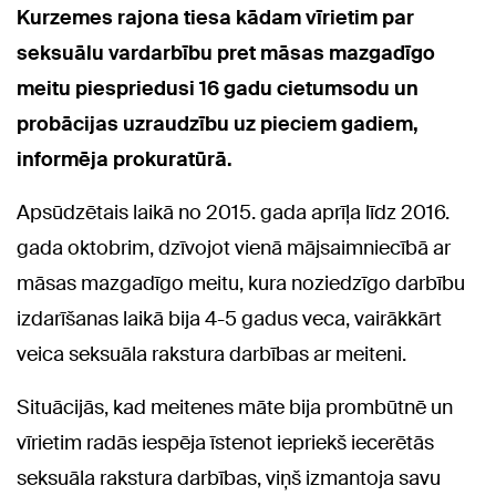
Kurzemes rajona tiesa kādam vīrietim par
seksuālu vardarbību pret māsas mazgadīgo
meitu piespriedusi 16 gadu cietumsodu un
probācijas uzraudzību uz pieciem gadiem,
informēja prokuratūrā.
Apsūdzētais laikā no 2015. gada aprīļa līdz 2016.
gada oktobrim, dzīvojot vienā mājsaimniecībā ar
māsas mazgadīgo meitu, kura noziedzīgo darbību
izdarīšanas laikā bija 4-5 gadus veca, vairākkārt
veica seksuāla rakstura darbības ar meiteni.
Situācijās, kad meitenes māte bija prombūtnē un
vīrietim radās iespēja īstenot iepriekš iecerētās
seksuāla rakstura darbības, viņš izmantoja savu