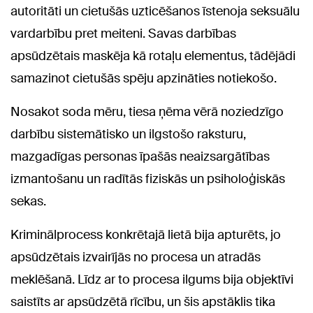
autoritāti un cietušās uzticēšanos īstenoja seksuālu
vardarbību pret meiteni. Savas darbības
apsūdzētais maskēja kā rotaļu elementus, tādējādi
samazinot cietušās spēju apzināties notiekošo.
Nosakot soda mēru, tiesa ņēma vērā noziedzīgo
darbību sistemātisko un ilgstošo raksturu,
mazgadīgas personas īpašās neaizsargātības
izmantošanu un radītās fiziskās un psiholoģiskās
sekas.
Kriminālprocess konkrētajā lietā bija apturēts, jo
apsūdzētais izvairījās no procesa un atradās
meklēšanā. Līdz ar to procesa ilgums bija objektīvi
saistīts ar apsūdzētā rīcību, un šis apstāklis tika