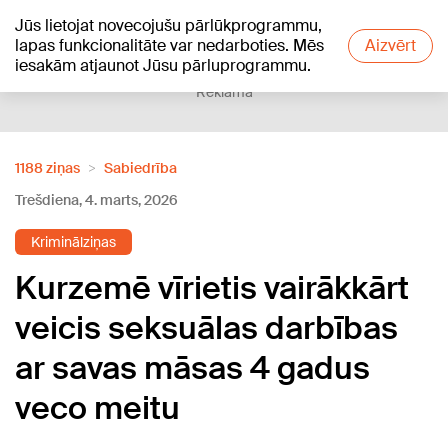
Jūs lietojat novecojušu pārlūkprogrammu,
+20
°C
lapas funkcionalitāte var nedarboties. Mēs
Aizvērt
iesakām atjaunot Jūsu pārluprogrammu.
Reklāma
1188 ziņas
Sabiedrība
Trešdiena, 4. marts, 2026
Kriminālziņas
Kurzemē vīrietis vairākkārt
veicis seksuālas darbības
ar savas māsas 4 gadus
veco meitu