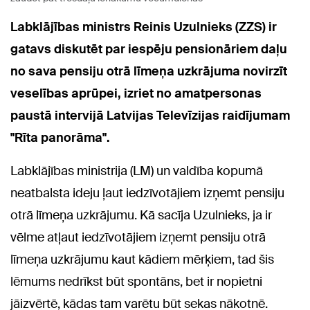
Labklājības ministrs Reinis Uzulnieks (ZZS) ir
gatavs diskutēt par iespēju pensionāriem daļu
no sava pensiju otrā līmeņa uzkrājuma novirzīt
veselības aprūpei, izriet no amatpersonas
paustā intervijā Latvijas Televīzijas raidījumam
"Rīta panorāma".
Labklājības ministrija (LM) un valdība kopumā
neatbalsta ideju ļaut iedzīvotājiem izņemt pensiju
otrā līmeņa uzkrājumu. Kā sacīja Uzulnieks, ja ir
vēlme atļaut iedzīvotājiem izņemt pensiju otrā
līmeņa uzkrājumu kaut kādiem mērķiem, tad šis
lēmums nedrīkst būt spontāns, bet ir nopietni
jāizvērtē, kādas tam varētu būt sekas nākotnē.