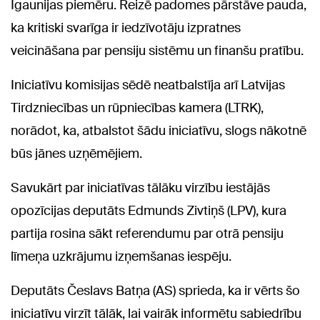
Igaunijas piemēru. Reizē padomes pārstāve pauda,
ka kritiski svarīga ir iedzīvotāju izpratnes
veicināšana par pensiju sistēmu un finanšu pratību.
Iniciatīvu komisijas sēdē neatbalstīja arī Latvijas
Tirdzniecības un rūpniecības kamera (LTRK),
norādot, ka, atbalstot šādu iniciatīvu, slogs nākotnē
būs jānes uzņēmējiem.
Savukārt par iniciatīvas tālāku virzību iestājās
opozīcijas deputāts Edmunds Zivtiņš (LPV), kura
partija rosina sākt referendumu par otrā pensiju
līmeņa uzkrājumu izņemšanas iespēju.
Deputāts Česlavs Batņa (AS) sprieda, ka ir vērts šo
iniciatīvu virzīt tālāk, lai vairāk informētu sabiedrību