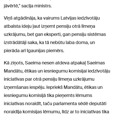
jāvērtē," sacīja ministrs.
Viņš atgādināja, ka vairums Latvijas iedzīvotāju
atbalsta ideju ļaut izņemt pensiju otrā līmeņa
uzkrājumu, bet gan eksperti, gan pensiju sistēmas
izstrādātāji saka, ka tā nebūtu laba doma, un
pierāda arī Igaunijas piemērs.
Kā ziņots, Saeima nesen atdeva atpakaļ Saeimas
Mandātu, ētikas un iesniegumu komisijai iedzīvotāju
iniciatīvas par otrā pensiju līmeņa uzkrājumu
izņemšanas iespēju. Iepriekš Mandātu, ētikas un
iesniegumu komisijā tika pieņemts lēmums
iniciatīvas noraidīt, taču parlamenta sēdē deputāti
noraidīja komisijas lēmumu, līdz ar to iniciatīvas tika