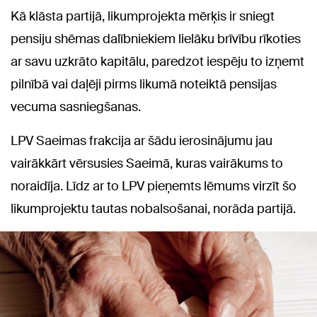
Kā klāsta partijā, likumprojekta mērķis ir sniegt
pensiju shēmas dalībniekiem lielāku brīvību rīkoties
ar savu uzkrāto kapitālu, paredzot iespēju to izņemt
pilnībā vai daļēji pirms likumā noteiktā pensijas
vecuma sasniegšanas.
LPV Saeimas frakcija ar šādu ierosinājumu jau
vairākkārt vērsusies Saeimā, kuras vairākums to
noraidīja. Līdz ar to LPV pieņemts lēmums virzīt šo
likumprojektu tautas nobalsošanai, norāda partijā.