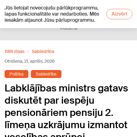
Jūs lietojat novecojušu pārlūkprogrammu,
+10
°C
lapas funkcionalitāte var nedarboties. Mēs
Aizvērt
iesakām atjaunot Jūsu pārluprogrammu.
Reklāma
1188 ziņas
Sabiedrība
Otrdiena, 21. aprīlis, 2026
Politika
Sabiedrība
Labklājības ministrs gatavs
diskutēt par iespēju
pensionāriem pensiju 2.
līmeņa uzkrājumu izmantot