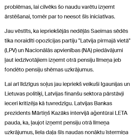
problēmas, lai cilvēks šo naudu varētu izņemt
ārstēšanai, tomēr par to neesot šīs iniciatīvas.
Jau vēstīts, ka iepriekšējās nedēļās Saeimas sēdēs
tika noraidīti opozīcijas partiju "Latvija pirmajā vietā"
(LPV) un Nacionālās apvienības (NA) piedāvājumi
ļaut iedzīvotājiem izņemt otrā pensiju līmeņa jeb
fondēto pensiju shēmas uzkrājumus.
Lai arī līdzīgus soļus jau iepriekš veikuši Igaunijas un
Lietuvas politiķi, Latvijas finanšu sektora pārstāvji
ieceri kritizēja kā tuvredzīgu. Latvijas Bankas
prezidents Mārtiņš Kazāks intervijā aģentūrai LETA
pauda, ka, ļaujot izņemt pensiju otrā līmeņa
uzkrājumus, liela daļa šīs naudas nonāktu īstermiņa