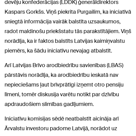
devēju konfederācijas (LDDK) ģenerāldirektors
Kaspars Gorkšs. Viņš piekrita Purgailim, ka iniciatīvā
sniegtā informācija vairāk balstīta uzsaukumos,
radot maldinošu priekšstatu tās parakstītājiem. Viņš
norādīja, ka ir faktos balstīts Latvijas kaimiņvalstu
piemērs, ka šādu iniciatīvu nevajag atbalstīt.
Arī Latvijas Brīvo arodbiedrību savienības (LBAS)
pārstāvis norādīja, ka arodbiedrību ieskatā nav
nepieciešams ļaut brīvprātīgi izņemt otro pensiju
līmeni, tomēr diskusija varētu notikt par dzīvību
apdraudošiem slimības gadījumiem.
Iniciatīvu komisijas sēdē neatbalstīt aicināja arī
Ārvalstu investoru padome Latvijā, norādot uz