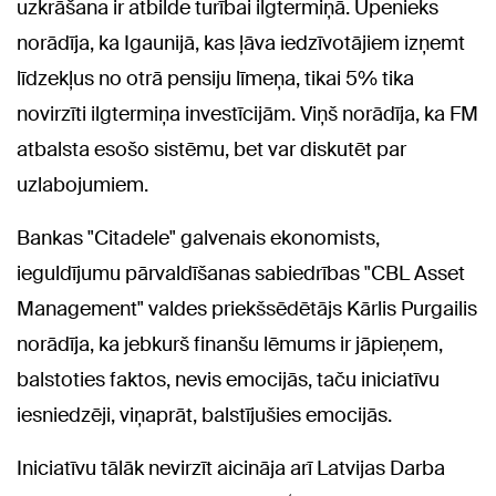
uzkrāšana ir atbilde turībai ilgtermiņā. Upenieks
norādīja, ka Igaunijā, kas ļāva iedzīvotājiem izņemt
līdzekļus no otrā pensiju līmeņa, tikai 5% tika
novirzīti ilgtermiņa investīcijām. Viņš norādīja, ka FM
atbalsta esošo sistēmu, bet var diskutēt par
uzlabojumiem.
Bankas "Citadele" galvenais ekonomists,
ieguldījumu pārvaldīšanas sabiedrības "CBL Asset
Management" valdes priekšsēdētājs Kārlis Purgailis
norādīja, ka jebkurš finanšu lēmums ir jāpieņem,
balstoties faktos, nevis emocijās, taču iniciatīvu
iesniedzēji, viņaprāt, balstījušies emocijās.
Iniciatīvu tālāk nevirzīt aicināja arī Latvijas Darba