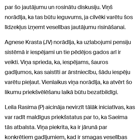
par šo jautājumu un rosinātu diskusiju. Viņš
norādīja, ka tas būtu ieguvums, ja cilvēki varētu šos
līdzekļus izņemt veselības jautājumu risināšanai.
Agnese Krasta (JV) norādīja, ka uzlabojumi pensiju
sistēmā ir iespējami un tie pēdējos gados arī ir
veikti. Viņa sprieda, ka, iespējams, šauros
gadījumos, kas saistīti ar ārstniecību, šādu iespēju
varētu pieļaut. Vienlaikus viņa norādīja, ka atvērt šo
likumu priekšvēlēšanu laikā būtu bezatbildīgi.
Leila Rasima (P) aicināja nevirzīt tālāk iniciatīvas, kas
var radīt maldīgus priekšstatus par to, ka Saeima
tās atbalsta. Viņa piekrita, ka ir jārunā par
konkrētiem gadījumiem, kad ir smagas veselības