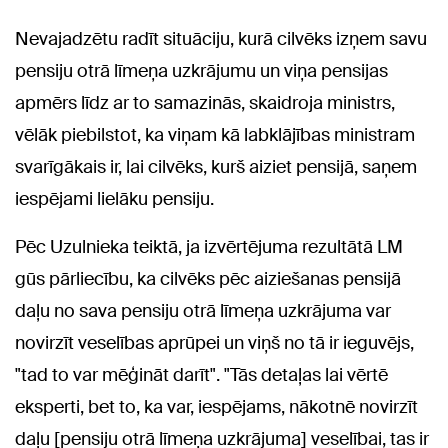
Nevajadzētu radīt situāciju, kurā cilvēks izņem savu
pensiju otrā līmeņa uzkrājumu un viņa pensijas
apmērs līdz ar to samazinās, skaidroja ministrs,
vēlāk piebilstot, ka viņam kā labklājības ministram
svarīgākais ir, lai cilvēks, kurš aiziet pensijā, saņem
iespējami lielāku pensiju.
Pēc Uzulnieka teiktā, ja izvērtējuma rezultātā LM
gūs pārliecību, ka cilvēks pēc aiziešanas pensijā
daļu no sava pensiju otrā līmeņa uzkrājuma var
novirzīt veselības aprūpei un viņš no tā ir ieguvējs,
"tad to var mēģināt darīt". "Tās detaļas lai vērtē
eksperti, bet to, ka var, iespējams, nākotnē novirzīt
daļu [pensiju otrā līmeņa uzkrājuma] veselībai, tas ir