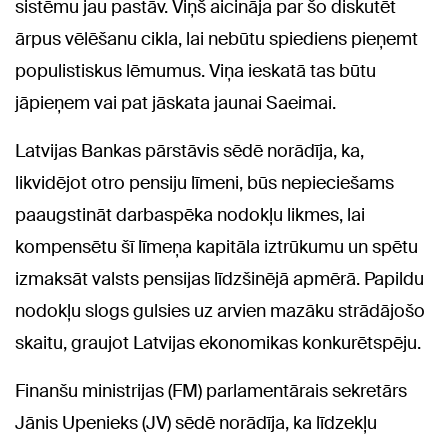
sistēmu jau pastāv. Viņš aicināja par šo diskutēt
ārpus vēlēšanu cikla, lai nebūtu spiediens pieņemt
populistiskus lēmumus. Viņa ieskatā tas būtu
jāpieņem vai pat jāskata jaunai Saeimai.
Latvijas Bankas pārstāvis sēdē norādīja, ka,
likvidējot otro pensiju līmeni, būs nepieciešams
paaugstināt darbaspēka nodokļu likmes, lai
kompensētu šī līmeņa kapitāla iztrūkumu un spētu
izmaksāt valsts pensijas līdzšinējā apmērā. Papildu
nodokļu slogs gulsies uz arvien mazāku strādājošo
skaitu, graujot Latvijas ekonomikas konkurētspēju.
Finanšu ministrijas (FM) parlamentārais sekretārs
Jānis Upenieks (JV) sēdē norādīja, ka līdzekļu