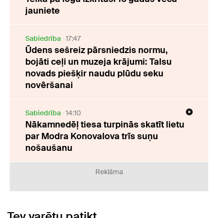
jauniete
Sabiedrība
17:47
Ūdens sešreiz pārsniedzis normu,
bojāti ceļi un muzeja krājumi: Talsu
novads piešķir naudu plūdu seku
novēršanai
Sabiedrība
14:10
Nākamnedēļ tiesa turpinās skatīt lietu
par Modra Konovalova trīs suņu
nošaušanu
Reklāma
Tev varētu patikt