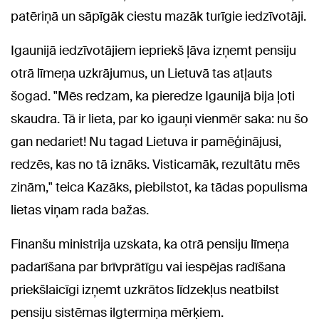
patēriņā un sāpīgāk ciestu mazāk turīgie iedzīvotāji.
Igaunijā iedzīvotājiem iepriekš ļāva izņemt pensiju
otrā līmeņa uzkrājumus, un Lietuvā tas atļauts
šogad. "Mēs redzam, ka pieredze Igaunijā bija ļoti
skaudra. Tā ir lieta, par ko igauņi vienmēr saka: nu šo
gan nedariet! Nu tagad Lietuva ir pamēģinājusi,
redzēs, kas no tā iznāks. Visticamāk, rezultātu mēs
zinām," teica Kazāks, piebilstot, ka tādas populisma
lietas viņam rada bažas.
Finanšu ministrija uzskata, ka otrā pensiju līmeņa
padarīšana par brīvprātīgu vai iespējas radīšana
priekšlaicīgi izņemt uzkrātos līdzekļus neatbilst
pensiju sistēmas ilgtermiņa mērķiem.