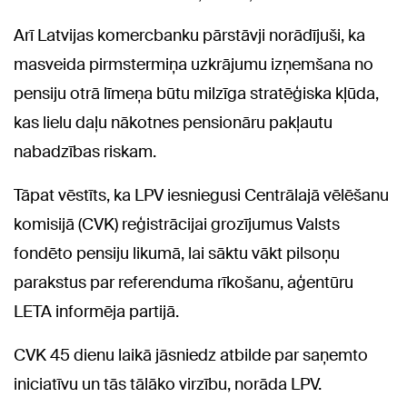
Arī Latvijas komercbanku pārstāvji norādījuši, ka
masveida pirmstermiņa uzkrājumu izņemšana no
pensiju otrā līmeņa būtu milzīga stratēģiska kļūda,
kas lielu daļu nākotnes pensionāru pakļautu
nabadzības riskam.
Tāpat vēstīts, ka LPV iesniegusi Centrālajā vēlēšanu
komisijā (CVK) reģistrācijai grozījumus Valsts
fondēto pensiju likumā, lai sāktu vākt pilsoņu
parakstus par referenduma rīkošanu, aģentūru
LETA informēja partijā.
CVK 45 dienu laikā jāsniedz atbilde par saņemto
iniciatīvu un tās tālāko virzību, norāda LPV.