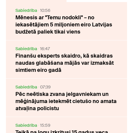
Sabiedrība
10:56
Mēnesis ar "Temu nodokli" – no
iekasētājiem 5 miljoniem eiro Latvijas
budžetā paliek tikai viens
Sabiedrība
16:47
Finanšu eksperts skaidro, kā skaidras
naudas glabāšana mājās var izmaksāt
simtiem eiro gadā
Sabiedrība
07:39
Pēc neētiska zvana jelgavniekam un
mēģinājuma ietekmēt cietušo no amata
atvaļina policistu
Sabiedrība
15:59
Teikā pa logu izkritusi 15 gadus veca