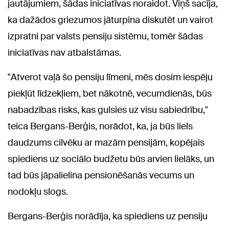
jautājumiem, šādas iniciatīvas noraidot. Viņš sacīja,
ka dažādos griezumos jāturpina diskutēt un vairot
izpratni par valsts pensiju sistēmu, tomēr šādas
iniciatīvas nav atbalstāmas.
"Atverot vaļā šo pensiju līmeni, mēs dosim iespēju
piekļūt līdzekļiem, bet nākotnē, vecumdienās, būs
nabadzības risks, kas gulsies uz visu sabiedrību,"
teica Bergans-Berģis, norādot, ka, ja būs liels
daudzums cilvēku ar mazām pensijām, kopējais
spiediens uz sociālo budžetu būs arvien lielāks, un
tad būs jāpalielina pensionēšanās vecums un
nodokļu slogs.
Bergans-Berģis norādīja, ka spiediens uz pensiju