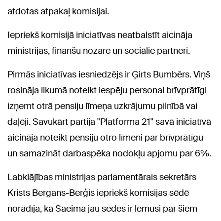
atdotas atpakaļ komisijai.
Iepriekš komisijā iniciatīvas neatbalstīt aicināja
ministrijas, finanšu nozare un sociālie partneri.
Pirmās iniciatīvas iesniedzējs ir Ģirts Bumbērs. Viņš
rosināja likumā noteikt iespēju personai brīvprātīgi
izņemt otrā pensiju līmeņa uzkrājumu pilnībā vai
daļēji. Savukārt partija "Platforma 21" savā iniciatīvā
aicināja noteikt pensiju otro līmeni par brīvprātīgu
un samazināt darbaspēka nodokļu apjomu par 6%.
Labklājības ministrijas parlamentārais sekretārs
Krists Bergans-Berģis iepriekš komisijas sēdē
norādīja, ka Saeima jau sēdēs ir lēmusi par šiem