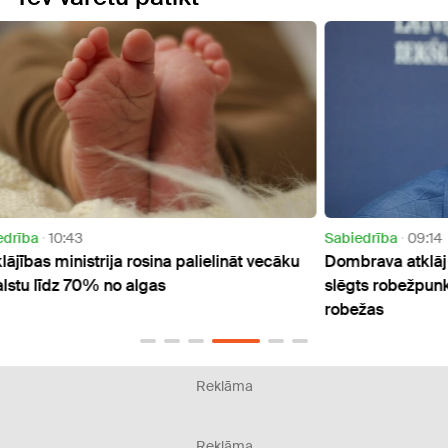
Sabiedrība
09:14
360 Z
cāku
Dombrava atklāj iemeslu, kādēļ sākotnēji tika
Deput
slēgts robežpunkts uz Latvijas-Baltkrievijas
sistē
robežas
pārst
Reklāma
Reklāma