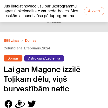
Jūs lietojat novecojušu pārlūkprogrammu,
+23
°C
lapas funkcionalitāte var nedarboties. Mēs
Aizvērt
iesakām atjaunot Jūsu pārluprogrammu.
Reklāma
1188 ziņas
Domas
Ceturtdiena, 1. februāris, 2024
Domas
Astroloģija/Ezoterika
Lai gan Magone izzīlē
Toļikam dēlu, viņš
burvestībām netic