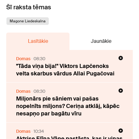
Šī raksta tēmas
Magone Liedeskalna
Lasītākie
Jaunākie
Domas
08:30
"Tāda viņa bija!" Viktors Lapčenoks
velta skarbus vārdus Allai Pugačovai
Domas
08:30
Miljonārs pie sāniem vai pašas
nopelnīts miljons? Ceriņa atklāj, kāpēc
nesapņo par bagātu vīru
Domas
10:34
Aktrise Elīna Vāne pastāsta, kas ir viņas