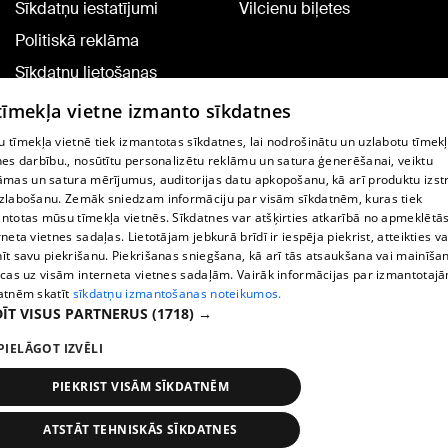
Sīkdatņu iestatījumi
Vilcienu biļetes
Politiskā reklāma
Sīkdatņu lietošanas
noteikumi
 tīmekļa vietne izmanto sīkdatnes
Komentāru pievienošana
 tīmekļa vietnē tiek izmantotas sīkdatnes, lai nodrošinātu un uzlabotu tīmek
nes darbību., nosūtītu personalizētu reklāmu un satura ģenerēšanai, veiktu
āmas un satura mērījumus, auditorijas datu apkopošanu, kā arī produktu izst
TV programma
zlabošanu. Zemāk sniedzam informāciju par visām sīkdatnēm, kuras tiek
Līguma noteikumi
ntotas mūsu tīmekļa vietnēs. Sīkdatnes var atšķirties atkarībā no apmeklētā
rneta vietnes sadaļas. Lietotājam jebkurā brīdī ir iespēja piekrist, atteikties va
360 Ziņu kontakti
īt savu piekrišanu. Piekrišanas sniegšana, kā arī tās atsaukšana vai mainīša
ecas uz visām interneta vietnes sadaļām. Vairāk informācijas par izmantotaj
Helio Media
atnēm skatīt
sīkdatņu izmantošanas noteikumos.
ĪT VISUS PARTNERUS
(1718) →
Portāla palīdzības dienests: e-pasts -
info@1188.lv
PIELĀGOT IZVĒLI
Copyright © 2004-2026 SIA HELIO MEDIA.
All rights reserved.
PIEKRIST VISĀM SĪKDATNĒM
ATSTĀT TEHNISKĀS SĪKDATNES