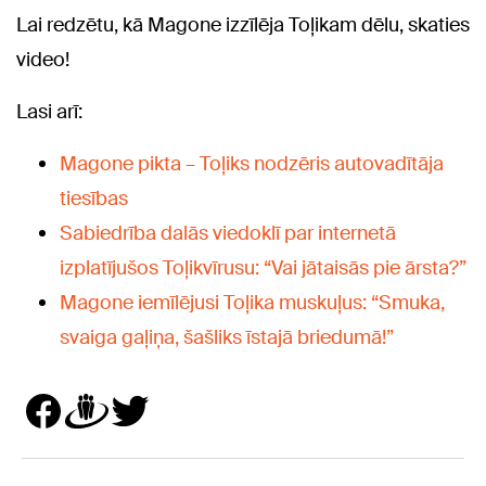
Lai redzētu, kā Magone izzīlēja Toļikam dēlu, skaties
video!
Lasi arī:
Magone pikta – Toļiks nodzēris autovadītāja
tiesības
Sabiedrība dalās viedoklī par internetā
izplatījušos Toļikvīrusu: “Vai jātaisās pie ārsta?”
Magone iemīlējusi Toļika muskuļus: “Smuka,
svaiga gaļiņa, šašliks īstajā briedumā!”