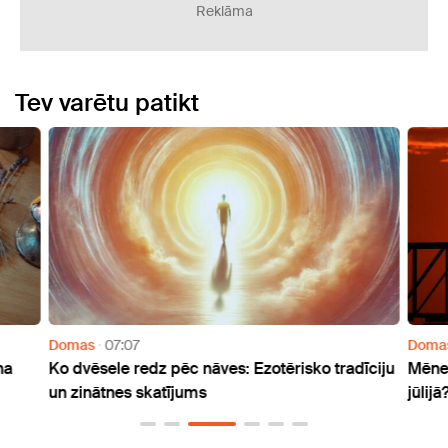
Reklāma
Tev varētu patikt
Domas
07:07
Doma
na
Ko dvēsele redz pēc nāves: Ezotērisko tradīciju
Mēneš
un zinātnes skatījums
jūlijā