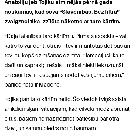
Anatoliju jeb Toļiku atminējās pērnā gada
notikumus, kad šova “Slavenības. Bez filtra”
zvaigznei tika izzīlēta nākotne ar taro kārtīm.
“Daļa taisnības taro kārtīm ir. Pirmais aspekts – vai
katrs to var darīt; otrais – tev ir mantotas dotības un
tev jau kopš dzimšanas dzimta ir iemācījusi, kā to
darīt un saprast; trešais – mākslinieki tiek uzrunāti
un caur tevi ir iespējams nodot vēstījumu citiem,”
pārliecināta ir Magone.
Toļiks gan taro kārtīm netic. Šo viedokli viņš saista
ar ikdienišķām situācijām, kad cilvēki mēdz aprunāt
citus, pašiem nemaz nezinot patiesību par otra
dzīvi, un sarunu biedrs notic baumām.