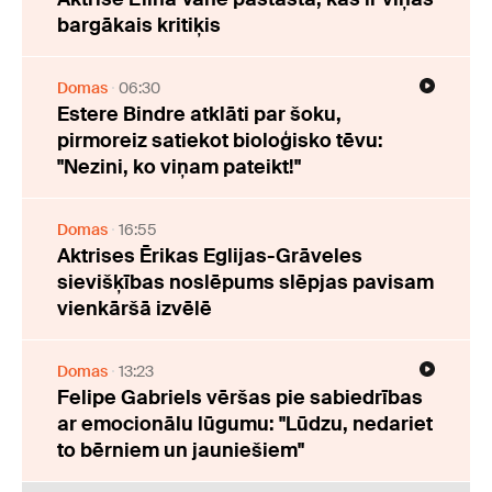
bargākais kritiķis
Domas
06:30
Estere Bindre atklāti par šoku,
pirmoreiz satiekot bioloģisko tēvu:
"Nezini, ko viņam pateikt!"
Domas
16:55
Aktrises Ērikas Eglijas-Grāveles
sievišķības noslēpums slēpjas pavisam
vienkāršā izvēlē
Domas
13:23
Felipe Gabriels vēršas pie sabiedrības
ar emocionālu lūgumu: "Lūdzu, nedariet
to bērniem un jauniešiem"