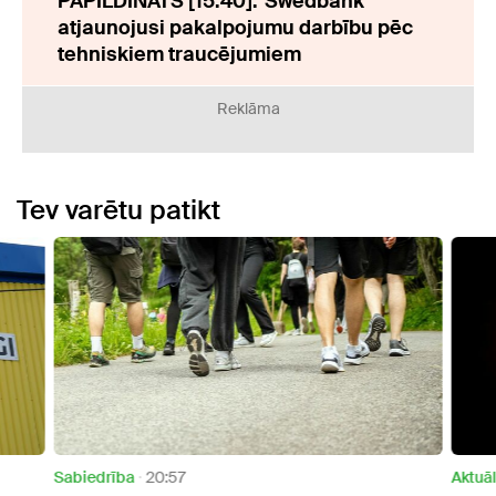
PAPILDINĀTS [15:40]:"Swedbank"
atjaunojusi pakalpojumu darbību pēc
tehniskiem traucējumiem
Reklāma
Tev varētu patikt
Sabiedrība
20:57
Aktuāl