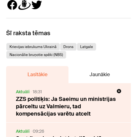
Šī raksta tēmas
Krievijas iebrukums Ukrainā
Drons
Latgale
Nacionālie bruņotie spēki (NBS)
Lasītākie
Jaunākie
Aktuāli
18:31
ZZS politiķis: Ja Saeimu un ministrijas
pārceltu uz Valmieru, tad
kompensācijas varētu atcelt
Aktuāli
09:26