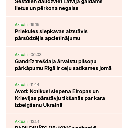
Sestdien daudzviet Latvijā gaidāms
lietus un pērkona negaiss
Aktuāli
19:15
Priekules slepkavas aizstāvis
pārsūdzējis apcietinājumu
Aktuāli
06:03
Gandrīz trešdaļa ārvalstu pilsoņu
pārkāpumu Rīgā ir ceļu satiksmes jomā
Aktuāli
11:44
Avoti: Notikusi slepena Eiropas un
Krievijas pārstāvju tikšanās par kara
izbeigšanu Ukrainā
Aktuāli
13:51