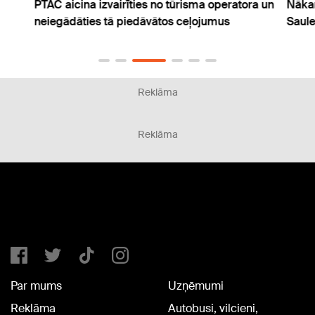
PTAC aicina izvairīties no tūrisma operatora un
Nākam
neiegādāties tā piedāvātos ceļojumus
Saul
Reklāma
Reklāma
Par mums
Uzņēmumi
Reklāma
Autobusi, vilcieni,