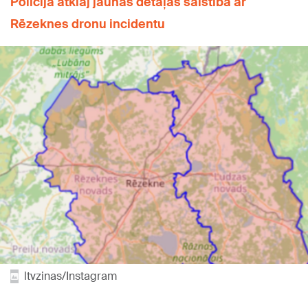
Policija atklāj jaunas detaļas saistībā ar
Rēzeknes dronu incidentu
ltvzinas/Instagram