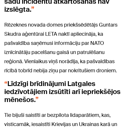
šādu incidentu atkārtošanās nav
izslēgta.
Rēzeknes novada domes priekšsēdētājs Guntars
Skudra aģentūrai LETA naktī apliecināja, ka
pašvaldība saņēmusi informāciju par NATO
iznīcinātāju pacelšanu gaisā un patrulēšanu
reģionā. Vienlaikus viņš norādīja, ka pašvaldības
rīcībā tobrīd nebija ziņu par nokritušiem droniem.
Līdzīgi brīdinājumi Latgales
iedzīvotājiem izsūtīti arī iepriekšējos
mēnešos.
Tie bijuši saistīti ar bezpilota lidaparātiem, kas,
visticamāk, iesaistīti Krievijas un Ukrainas karā un