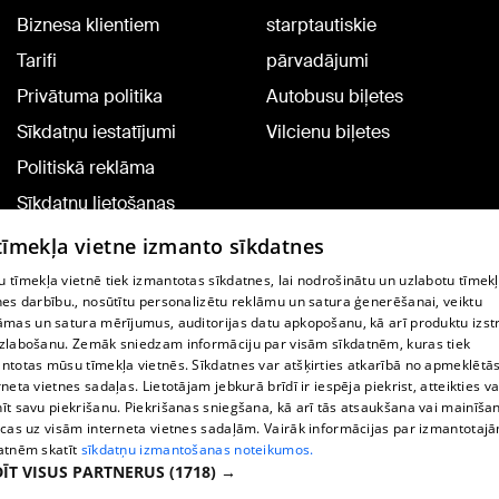
Biznesa klientiem
starptautiskie
Tarifi
pārvadājumi
Privātuma politika
Autobusu biļetes
Sīkdatņu iestatījumi
Vilcienu biļetes
Politiskā reklāma
Sīkdatņu lietošanas
noteikumi
 tīmekļa vietne izmanto sīkdatnes
Komentāru pievienošana
 tīmekļa vietnē tiek izmantotas sīkdatnes, lai nodrošinātu un uzlabotu tīmek
nes darbību., nosūtītu personalizētu reklāmu un satura ģenerēšanai, veiktu
āmas un satura mērījumus, auditorijas datu apkopošanu, kā arī produktu izst
TV programma
zlabošanu. Zemāk sniedzam informāciju par visām sīkdatnēm, kuras tiek
Līguma noteikumi
ntotas mūsu tīmekļa vietnēs. Sīkdatnes var atšķirties atkarībā no apmeklētā
rneta vietnes sadaļas. Lietotājam jebkurā brīdī ir iespēja piekrist, atteikties va
360 Ziņu kontakti
īt savu piekrišanu. Piekrišanas sniegšana, kā arī tās atsaukšana vai mainīša
ecas uz visām interneta vietnes sadaļām. Vairāk informācijas par izmantotaj
Helio Media
atnēm skatīt
sīkdatņu izmantošanas noteikumos.
ĪT VISUS PARTNERUS
(1718) →
Portāla palīdzības dienests: e-pasts -
info@1188.lv