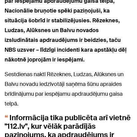
par iespējamu apdraudējumu gaisa telpā,
Nacionālie bruņotie spēki paziņojuši, ka
situācija šobrīd ir stabilizējusies. Rēzeknes,
Ludzas, Alūksnes un Balvu novados
izsludinātais apdraudējums ir beidzies, taču
NBS uzsver – līdzīgi incidenti kara apstākļu dēļ
nākotnē joprojām ir iespējami.
Sestdienas naktī Rēzeknes, Ludzas, Alūksnes un
Balvu novadu iedzīvotāji saņēma šūnu apraides
brīdinājumu par iespējamu apdraudējumu gaisa
telpā.
Informācija tika publicēta arī vietnē
"112.lv", kur vēlāk parādījās
paziņojums, ka apdraudējums ir