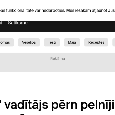
Laika ziņas
Horoskopi
avs
pas funkcionalitāte var nedarboties. Mēs iesakām atjaunot J
i
Satiksme
Domas
Veselība
Testi
Māja
Receptes
Bērni
Auto
1188 play
Sports
Bizness
Reklāma
 vadītājs pērn pelnīji