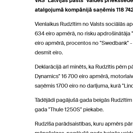
VAS "Latvijas pasts" valdes priekšsēdē
atalgojumā kompānijā saņēmis 118 742 
Vienlaikus Rudzītim no Valsts sociālās 
634 eiro apmērā, no risku apdrošinātāja 
eiro apmērā, procentos no "Swedbank" - 
desmit eiro.
Deklarācijā arī minēts, ka Rudzītis pērn
Dynamics" 16 700 eiro apmērā, motorlaiva
saņēmis 1700 eiro no darījuma, kurā "Lind
Tādējādi pagājušā gada beigās Rudzītim
gada "Thule 1250S" piekabe.
Rudzīša parādsaistības, kuru apmērs pār