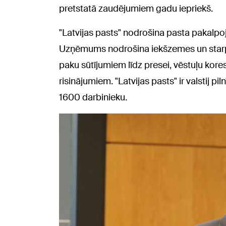
pretstatā zaudējumiem gadu iepriekš.
"Latvijas pasts" nodrošina pasta pakalpoj
Uzņēmums nodrošina iekšzemes un starpt
paku sūtījumiem līdz presei, vēstuļu kor
risinājumiem. "Latvijas pasts" ir valstij
1600 darbinieku.