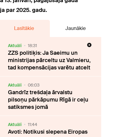
a 13. janvārī, pagājušajā gadā
ja par 2025. gadu.
Lasītākie
Jaunākie
Aktuāli
18:31
ZZS politiķis: Ja Saeimu un
ministrijas pārceltu uz Valmieru,
tad kompensācijas varētu atcelt
Aktuāli
06:03
Gandrīz trešdaļa ārvalstu
pilsoņu pārkāpumu Rīgā ir ceļu
satiksmes jomā
Aktuāli
11:44
Avoti: Notikusi slepena Eiropas