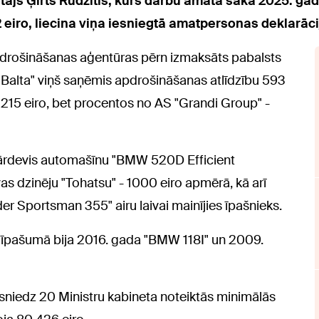
tājs Ģirts Rudzītis, kurš darbu amatā sāka 2025. gad
eiro, liecina viņa iesniegtā amatpersonas deklarāci
apdrošināšanas aģentūras pērn izmaksāts pabalsts
"Balta" viņš saņēmis apdrošināšanas atlīdzību 593
215 eiro, bet procentos no AS "Grandi Group" -
 pārdevis automašīnu "BMW 520D Efficient
s dzinēju "Tohatsu" - 1000 eiro apmērā, kā arī
er Sportsman 355" airu laivai mainījies īpašnieks.
 īpašumā bija 2016. gada "BMW 118I" un 2009.
sniedz 20 Ministru kabineta noteiktās minimālās