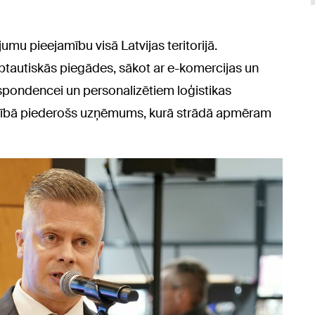
umu pieejamību visā Latvijas teritorijā.
autiskās piegādes, sākot ar e-komercijas un
espondencei un personalizētiem loģistikas
 pilnībā piederošs uzņēmums, kurā strādā apmēram