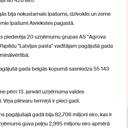
ja 80 426 eiro.
s bija nekustamais īpašums, dzīvoklis un zeme
tamie īpašumi Aiviekstes pagastā.
gās piederēja 20 uzņēmumu grupas AS "Agrova
. Papildu "Latvijas pasta" vadītājam pagājušā gada
minālvērtībā.
pagājušā gada beigās kopumā sasniedza 55 143
ome pērn 13. janvārī uzņēmuma valdes
 Viņa pilnvaru termiņš ir pieci gadi.
ms pagājušajā gadā bija 82,706 miljoni eiro, kas ir
uzņēmums guva peļņu 2,995 miljonu eiro apmērā