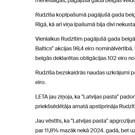
mēnešalgas, pagājušā gada beigās veido
Rudzīša kopīpašumā pagājušā gada beigā
Rīgā, kā arī viņa īpašumā bija divi nekus
Vienlaikus Rudzītim pagājušā gada bei
Baltics" akcijas 98,4 eiro nominālvērtībā
beigās deklarētas obligācijas 102 eiro no
Rudzīša bezskaidrās naudas uzkrājumi 
eiro.
LETA jau ziņoja, ka "Latvijas pasta" pad
priekšsēdētāja amatā apstiprināja Rudzīti.
Jau vēstīts, ka "Latvijas pasta" apgrozīju
par 11,8% mazāk nekā 2024. gadā, bet 