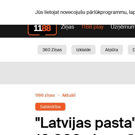
Pk, 07.08.2026.
+16
°C
Mudīte, Vladislava, Vladisl
Jūs lietojat novecojušu pārlūkprogrammu, la
Ziņas
1188 play
Uzņēmum
360 Ziņas
Izklaide
Atpūta
Aktuāli
Satiksme
Skaistumam
1188 ziņas
Aktuāli
Sabiedrība
"Latvijas pasta"