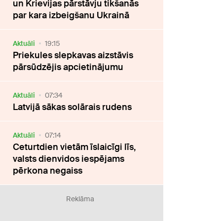
un Krievijas pārstāvju tikšanās
par kara izbeigšanu Ukrainā
Aktuāli
19:15
Priekules slepkavas aizstāvis
pārsūdzējis apcietinājumu
Aktuāli
07:34
Latvijā sākas solārais rudens
Aktuāli
07:14
Ceturtdien vietām īslaicīgi līs,
valsts dienvidos iespējams
pērkona negaiss
Reklāma