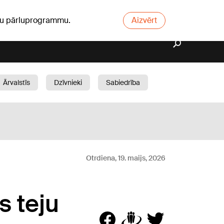
ūsu pārluprogrammu.
Aizvērt
Ārvalstīs
Dzīvnieki
Sabiedrība
Dārzs
Otrdiena, 19. maijs, 2026
s teju