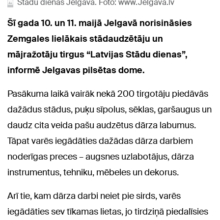
Stādu dienas Jelgavā. Foto: www.Jelgava.lv
Šī gada 10. un 11. maijā Jelgavā norisināsies
Zemgales lielākais stādaudzētāju un
mājražotāju tirgus “Latvijas Stādu dienas”,
informē Jelgavas pilsētas dome.
Pasākuma laikā vairāk nekā 200 tirgotāju piedāvās
dažādus stādus, puķu sīpolus, sēklas, garšaugus un
daudz cita veida pašu audzētus dārza labumus.
Tāpat varēs iegādāties dažādas dārza darbiem
noderīgas preces – augsnes uzlabotājus, dārza
instrumentus, tehniku, mēbeles un dekorus.
Arī tie, kam dārza darbi neiet pie sirds, varēs
iegādāties sev tīkamas lietas, jo tirdziņā piedalīsies