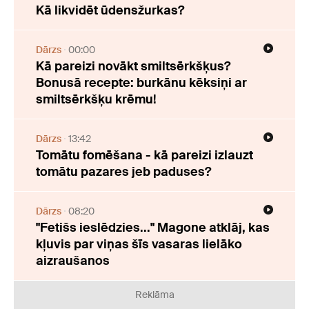
Kā likvidēt ūdensžurkas?
Dārzs
00:00
Kā pareizi novākt smiltsērkšķus?
Bonusā recepte: burkānu kēksiņi ar
smiltsērkšķu krēmu!
Dārzs
13:42
Tomātu fomēšana - kā pareizi izlauzt
tomātu pazares jeb paduses?
Dārzs
08:20
"Fetišs ieslēdzies..." Magone atklāj, kas
kļuvis par viņas šīs vasaras lielāko
aizraušanos
Reklāma