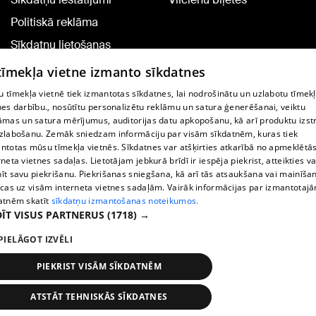
Politiskā reklāma
Sīkdatņu lietošanas
noteikumi
 tīmekļa vietne izmanto sīkdatnes
Komentāru pievienošana
 tīmekļa vietnē tiek izmantotas sīkdatnes, lai nodrošinātu un uzlabotu tīmek
nes darbību., nosūtītu personalizētu reklāmu un satura ģenerēšanai, veiktu
āmas un satura mērījumus, auditorijas datu apkopošanu, kā arī produktu izst
TV programma
zlabošanu. Zemāk sniedzam informāciju par visām sīkdatnēm, kuras tiek
Līguma noteikumi
ntotas mūsu tīmekļa vietnēs. Sīkdatnes var atšķirties atkarībā no apmeklētā
rneta vietnes sadaļas. Lietotājam jebkurā brīdī ir iespēja piekrist, atteikties va
360 Ziņu kontakti
īt savu piekrišanu. Piekrišanas sniegšana, kā arī tās atsaukšana vai mainīša
ecas uz visām interneta vietnes sadaļām. Vairāk informācijas par izmantotaj
Helio Media
atnēm skatīt
sīkdatņu izmantošanas noteikumos.
ĪT VISUS PARTNERUS
(1718) →
Portāla palīdzības dienests: e-pasts -
info@1188.lv
PIELĀGOT IZVĒLI
Copyright © 2004-2026 SIA HELIO MEDIA.
All rights reserved.
PIEKRIST VISĀM SĪKDATNĒM
ATSTĀT TEHNISKĀS SĪKDATNES
Ziņas
Meklēt
1188 play
Satiksme
Vairāk