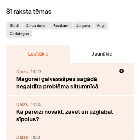
Šī raksta tēmas
Stādi
Dārza darbi
Pasākumi
Jelgava
Augi
Gadatirgus
Lasītākie
Jaunākie
Dārzs
16:23
Magonei galvassāpes sagādā
negaidīta problēma siltumnīcā
Dārzs
14:35
Kā pareizi novākt, žāvēt un uzglabāt
sīpolus?
Dārzs
11:33