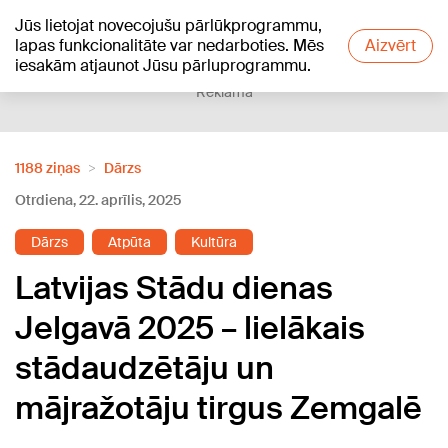
Jūs lietojat novecojušu pārlūkprogrammu,
+12
°C
lapas funkcionalitāte var nedarboties. Mēs
Aizvērt
iesakām atjaunot Jūsu pārluprogrammu.
Reklāma
1188 ziņas
Dārzs
Otrdiena, 22. aprīlis, 2025
Dārzs
Atpūta
Kultūra
Latvijas Stādu dienas
Jelgavā 2025 – lielākais
stādaudzētāju un
mājražotāju tirgus Zemgalē