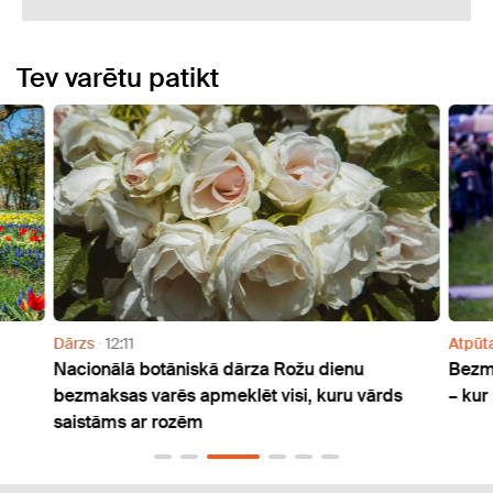
Tev varētu patikt
Dārzs
12:11
Atpūt
Nacionālā botāniskā dārza Rožu dienu
Bezma
bezmaksas varēs apmeklēt visi, kuru vārds
– kur 
saistāms ar rozēm