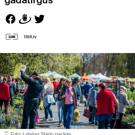
gadatirgus
1188.lv
Foto: Latvijas Stādu parāde