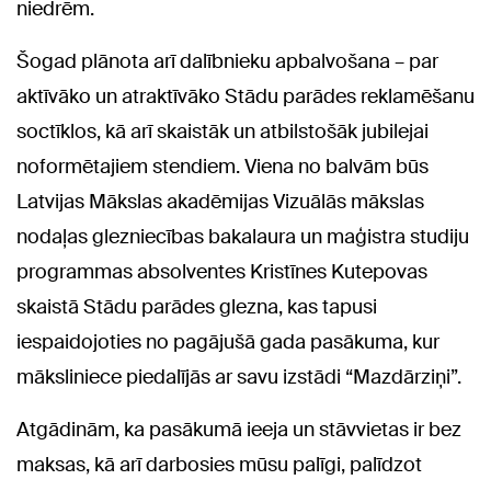
niedrēm.
Šogad plānota arī dalībnieku apbalvošana – par
aktīvāko un atraktīvāko Stādu parādes reklamēšanu
soctīklos, kā arī skaistāk un atbilstošāk jubilejai
noformētajiem stendiem. Viena no balvām būs
Latvijas Mākslas akadēmijas Vizuālās mākslas
nodaļas glezniecības bakalaura un maģistra studiju
programmas absolventes Kristīnes Kutepovas
skaistā Stādu parādes glezna, kas tapusi
iespaidojoties no pagājušā gada pasākuma, kur
māksliniece piedalījās ar savu izstādi “Mazdārziņi”.
Atgādinām, ka pasākumā ieeja un stāvvietas ir bez
maksas, kā arī darbosies mūsu palīgi, palīdzot