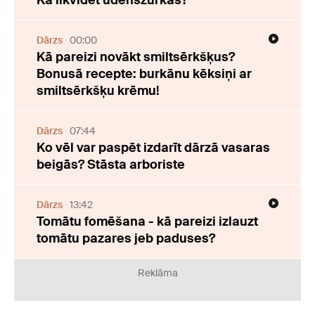
Kā likvidēt ūdensžurkas?
Dārzs
00:00
Kā pareizi novākt smiltsērkšķus?
Bonusā recepte: burkānu kēksiņi ar
smiltsērkšķu krēmu!
Dārzs
07:44
Ko vēl var paspēt izdarīt dārzā vasaras
beigās? Stāsta arboriste
Dārzs
13:42
Tomātu fomēšana - kā pareizi izlauzt
tomātu pazares jeb paduses?
Reklāma