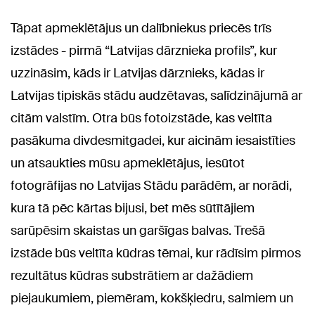
Tāpat apmeklētājus un dalībniekus priecēs trīs
izstādes - pirmā “Latvijas dārznieka profils”, kur
uzzināsim, kāds ir Latvijas dārznieks, kādas ir
Latvijas tipiskās stādu audzētavas, salīdzinājumā ar
citām valstīm. Otra būs fotoizstāde, kas veltīta
pasākuma divdesmitgadei, kur aicinām iesaistīties
un atsaukties mūsu apmeklētājus, iesūtot
fotogrāfijas no Latvijas Stādu parādēm, ar norādi,
kura tā pēc kārtas bijusi, bet mēs sūtītājiem
sarūpēsim skaistas un garšīgas balvas. Trešā
izstāde būs veltīta kūdras tēmai, kur rādīsim pirmos
rezultātus kūdras substrātiem ar dažādiem
piejaukumiem, piemēram, kokšķiedru, salmiem un