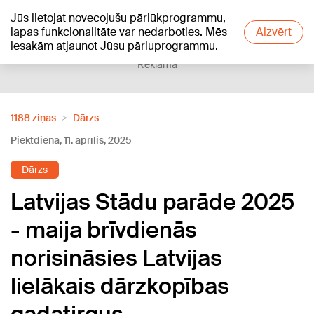
Jūs lietojat novecojušu pārlūkprogrammu,
+21
°C
lapas funkcionalitāte var nedarboties. Mēs
Aizvērt
iesakām atjaunot Jūsu pārluprogrammu.
Reklāma
1188 ziņas
Dārzs
Piektdiena, 11. aprīlis, 2025
Dārzs
Latvijas Stādu parāde 2025
- maija brīvdienās
norisināsies Latvijas
lielākais dārzkopības