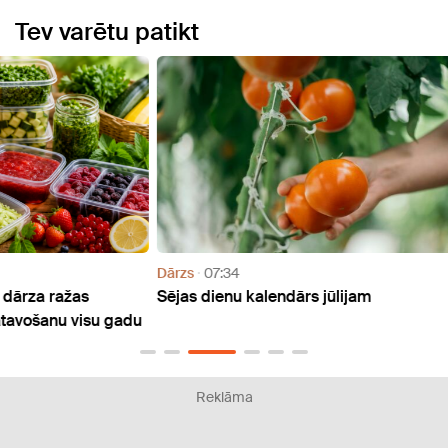
Tev varētu patikt
Dārzs
07:34
Atpūt
Sējas dienu kalendārs jūlijam
Nāka
 gadu
izstā
Reklāma