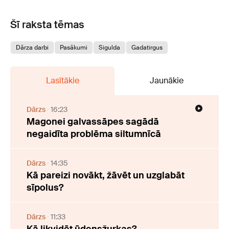
Šī raksta tēmas
Dārza darbi
Pasākumi
Sigulda
Gadatirgus
Lasītākie
Jaunākie
Dārzs
16:23
Magonei galvassāpes sagādā
negaidīta problēma siltumnīcā
Dārzs
14:35
Kā pareizi novākt, žāvēt un uzglabāt
sīpolus?
Dārzs
11:33