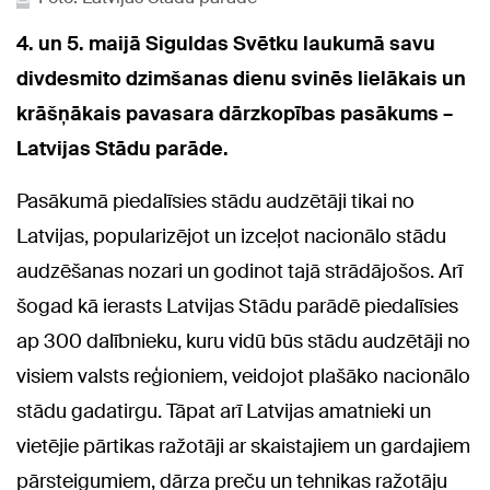
4. un 5. maijā Siguldas Svētku laukumā savu
divdesmito dzimšanas dienu svinēs lielākais un
krāšņākais pavasara dārzkopības pasākums –
Latvijas Stādu parāde.
Pasākumā piedalīsies stādu audzētāji tikai no
Latvijas, popularizējot un izceļot nacionālo stādu
audzēšanas nozari un godinot tajā strādājošos. Arī
šogad kā ierasts Latvijas Stādu parādē piedalīsies
ap 300 dalībnieku, kuru vidū būs stādu audzētāji no
visiem valsts reģioniem, veidojot plašāko nacionālo
stādu gadatirgu. Tāpat arī Latvijas amatnieki un
vietējie pārtikas ražotāji ar skaistajiem un gardajiem
pārsteigumiem, dārza preču un tehnikas ražotāju