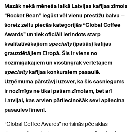
Mazāk nekā mēneša laikā Latvijas kafijas zīmols
“Rocket Bean” iegūst vēl vienu prestižu balvu —
šoreiz zeltu piecās kategorijās “Global Coffee
Awards” un tiek oficiāli ierindots starp
kvalitatīvākajiem
specialty
(īpašās) kafijas
grauzdētājiem Eiropā. Šis ir viens no
nozīmīgākajiem un visstingrāk vērtētajiem
specialty
kafijas konkursiem pasaulē.
Uzņēmuma pārstāvji uzsver, ka šis sasniegums
ir nozīmīgs ne tikai pašam zīmolam, bet arī
Latvijai, kas arvien pārliecinošāk sevi apliecina
pasaules līmenī.
“Global Coffee Awards” norisinās pēc aklas