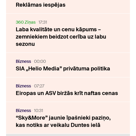
Reklāmas iespējas
360 Ziņas
17:31
Laba kvalitāte un cenu kāpums –
zemniekiem beidzot cerība uz labu
sezonu
Bizness
00:00
SIA „Helio Media” privātuma politika
Bizness
07:27
Eiropas un ASV biržās krīt naftas cenas
Bizness
10:31
“Sky&More” jaunie īpašnieki paziņo,
kas notiks ar veikalu Duntes ielā