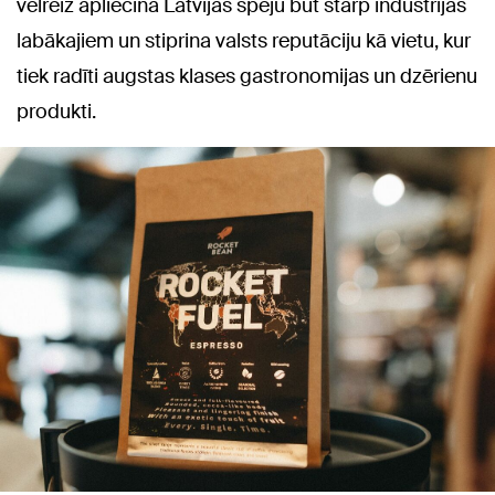
vēlreiz apliecina Latvijas spēju būt starp industrijas
labākajiem un stiprina valsts reputāciju kā vietu, kur
tiek radīti augstas klases gastronomijas un dzērienu
produkti.