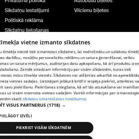
Privātuma politika
Autobusu biļetes
Sīkdatņu iestatījumi
Vilcienu biļetes
Politiskā reklāma
Sīkdatņu lietošanas
noteikumi
 tīmekļa vietne izmanto sīkdatnes
Komentāru pievienošana
 tīmekļa vietnē tiek izmantotas sīkdatnes, lai nodrošinātu un uzlabotu tīmek
nes darbību., nosūtītu personalizētu reklāmu un satura ģenerēšanai, veiktu
āmas un satura mērījumus, auditorijas datu apkopošanu, kā arī produktu izst
TV programma
zlabošanu. Zemāk sniedzam informāciju par visām sīkdatnēm, kuras tiek
Līguma noteikumi
ntotas mūsu tīmekļa vietnēs. Sīkdatnes var atšķirties atkarībā no apmeklētā
rneta vietnes sadaļas. Lietotājam jebkurā brīdī ir iespēja piekrist, atteikties va
360 Ziņu kontakti
īt savu piekrišanu. Piekrišanas sniegšana, kā arī tās atsaukšana vai mainīša
ecas uz visām interneta vietnes sadaļām. Vairāk informācijas par izmantotaj
Helio Media
atnēm skatīt
sīkdatņu izmantošanas noteikumos.
ĪT VISUS PARTNERUS
(1718) →
Portāla palīdzības dienests: e-pasts -
info@1188.lv
PIELĀGOT IZVĒLI
Copyright © 2004-2026 SIA HELIO MEDIA.
All rights reserved.
PIEKRIST VISĀM SĪKDATNĒM