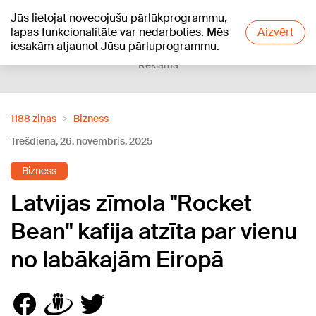
Jūs lietojat novecojušu pārlūkprogrammu,
+16
°C
lapas funkcionalitāte var nedarboties. Mēs
Aizvērt
iesakām atjaunot Jūsu pārluprogrammu.
Reklāma
1188 ziņas
Bizness
Trešdiena, 26. novembris, 2025
Bizness
Latvijas zīmola "Rocket
Bean" kafija atzīta par vienu
no labākajām Eiropā