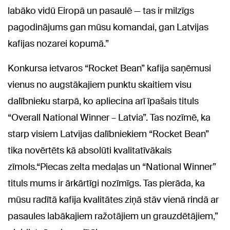
labāko vidū Eiropā un pasaulē — tas ir milzīgs
pagodinājums gan mūsu komandai, gan Latvijas
kafijas nozarei kopumā.”
Konkursa ietvaros “Rocket Bean” kafija saņēmusi
vienus no augstākajiem punktu skaitiem visu
dalībnieku starpā, ko apliecina arī īpašais tituls
“Overall National Winner – Latvia”. Tas nozīmē, ka
starp visiem Latvijas dalībniekiem “Rocket Bean”
tika novērtēts kā absolūti kvalitatīvākais
zīmols.“Piecas zelta medaļas un “National Winner”
tituls mums ir ārkārtīgi nozīmīgs. Tas pierāda, ka
mūsu radītā kafija kvalitātes ziņā stāv vienā rindā ar
pasaules labākajiem ražotājiem un grauzdētājiem,”