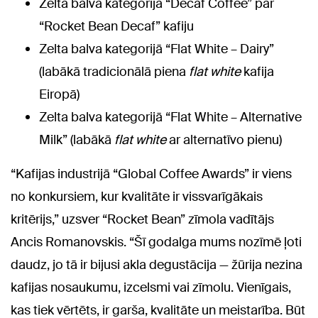
Zelta balva kategorijā “Decaf Coffee” par
“Rocket Bean Decaf” kafiju
Zelta balva kategorijā “Flat White – Dairy”
(labākā tradicionālā piena
flat white
kafija
Eiropā)
Zelta balva kategorijā “Flat White – Alternative
Milk” (labākā
flat white
ar alternatīvo pienu)
“Kafijas industrijā “Global Coffee Awards” ir viens
no konkursiem, kur kvalitāte ir vissvarīgākais
kritērijs,” uzsver “Rocket Bean” zīmola vadītājs
Ancis Romanovskis. “Šī godalga mums nozīmē ļoti
daudz, jo tā ir bijusi akla degustācija — žūrija nezina
kafijas nosaukumu, izcelsmi vai zīmolu. Vienīgais,
kas tiek vērtēts, ir garša, kvalitāte un meistarība. Būt