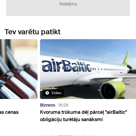
Reklāma
Tev varētu patikt
Video
Bizness
16:29
Bizne
Kvoruma trūkuma dēļ pārceļ "airBaltic"
No gr
obligāciju turētāju sanāksmi
iegul
mājo