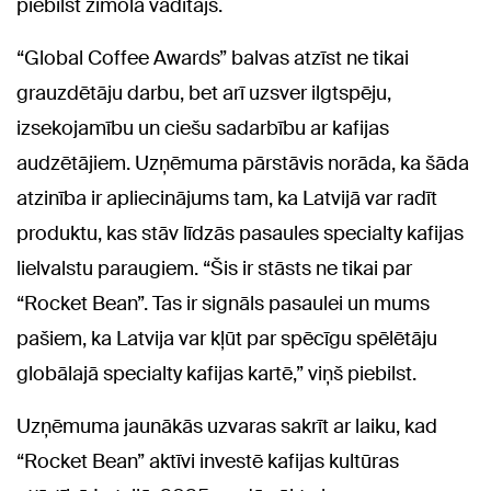
piebilst zīmola vadītājs.
“Global Coffee Awards” balvas atzīst ne tikai
grauzdētāju darbu, bet arī uzsver ilgtspēju,
izsekojamību un ciešu sadarbību ar kafijas
audzētājiem. Uzņēmuma pārstāvis norāda, ka šāda
atzinība ir apliecinājums tam, ka Latvijā var radīt
produktu, kas stāv līdzās pasaules specialty kafijas
lielvalstu paraugiem. “Šis ir stāsts ne tikai par
“Rocket Bean”. Tas ir signāls pasaulei un mums
pašiem, ka Latvija var kļūt par spēcīgu spēlētāju
globālajā specialty kafijas kartē,” viņš piebilst.
Uzņēmuma jaunākās uzvaras sakrīt ar laiku, kad
“Rocket Bean” aktīvi investē kafijas kultūras