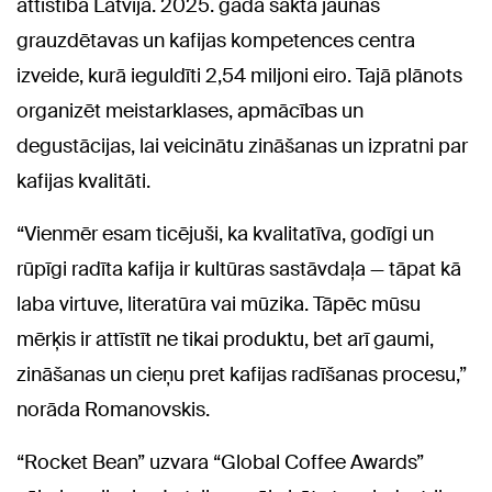
attīstībā Latvijā. 2025. gadā sākta jaunas
grauzdētavas un kafijas kompetences centra
izveide, kurā ieguldīti 2,54 miljoni eiro. Tajā plānots
organizēt meistarklases, apmācības un
degustācijas, lai veicinātu zināšanas un izpratni par
kafijas kvalitāti.
“Vienmēr esam ticējuši, ka kvalitatīva, godīgi un
rūpīgi radīta kafija ir kultūras sastāvdaļa — tāpat kā
laba virtuve, literatūra vai mūzika. Tāpēc mūsu
mērķis ir attīstīt ne tikai produktu, bet arī gaumi,
zināšanas un cieņu pret kafijas radīšanas procesu,”
norāda Romanovskis.
“Rocket Bean” uzvara “Global Coffee Awards”