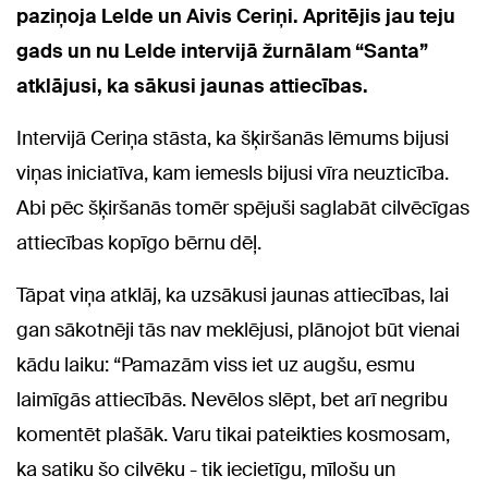
paziņoja Lelde un Aivis Ceriņi. Apritējis jau teju
gads un nu Lelde intervijā žurnālam “Santa”
atklājusi, ka sākusi jaunas attiecības.
Intervijā Ceriņa stāsta, ka šķiršanās lēmums bijusi
viņas iniciatīva, kam iemesls bijusi vīra neuzticība.
Abi pēc šķiršanās tomēr spējuši saglabāt cilvēcīgas
attiecības kopīgo bērnu dēļ.
Tāpat viņa atklāj, ka uzsākusi jaunas attiecības, lai
gan sākotnēji tās nav meklējusi, plānojot būt vienai
kādu laiku: “Pamazām viss iet uz augšu, esmu
laimīgās attiecībās. Nevēlos slēpt, bet arī negribu
komentēt plašāk. Varu tikai pateikties kosmosam,
ka satiku šo cilvēku - tik iecietīgu, mīlošu un