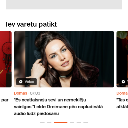
Tev varētu patikt
Video
Domas
07:03
Doma
 par
"Es neattaisnoju sevi un nemeklēju
"Tas 
vainīgos."Lelde Dreimane pēc nopludinātā
atklā
audio lūdz piedošanu