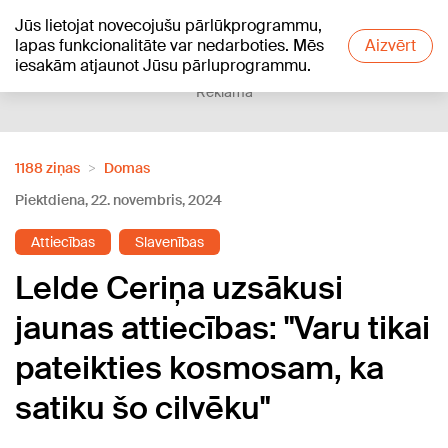
Jūs lietojat novecojušu pārlūkprogrammu,
+18
°C
lapas funkcionalitāte var nedarboties. Mēs
Aizvērt
iesakām atjaunot Jūsu pārluprogrammu.
Reklāma
1188 ziņas
Domas
Piektdiena, 22. novembris, 2024
Attiecības
Slavenības
Lelde Ceriņa uzsākusi
jaunas attiecības: "Varu tikai
pateikties kosmosam, ka
satiku šo cilvēku"