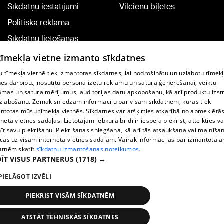
Sīkdatņu iestatījumi
Vilcienu biļetes
Politiskā reklāma
Sīkdatņu lietošanas
noteikumi
 tīmekļa vietne izmanto sīkdatnes
Komentāru pievienošana
 tīmekļa vietnē tiek izmantotas sīkdatnes, lai nodrošinātu un uzlabotu tīmek
nes darbību., nosūtītu personalizētu reklāmu un satura ģenerēšanai, veiktu
āmas un satura mērījumus, auditorijas datu apkopošanu, kā arī produktu izst
TV programma
zlabošanu. Zemāk sniedzam informāciju par visām sīkdatnēm, kuras tiek
Līguma noteikumi
ntotas mūsu tīmekļa vietnēs. Sīkdatnes var atšķirties atkarībā no apmeklētā
rneta vietnes sadaļas. Lietotājam jebkurā brīdī ir iespēja piekrist, atteikties va
360 Ziņu kontakti
īt savu piekrišanu. Piekrišanas sniegšana, kā arī tās atsaukšana vai mainīša
ecas uz visām interneta vietnes sadaļām. Vairāk informācijas par izmantotaj
Helio Media
atnēm skatīt
sīkdatņu izmantošanas noteikumos.
ĪT VISUS PARTNERUS
(1718) →
Portāla palīdzības dienests: e-pasts -
info@1188.lv
PIELĀGOT IZVĒLI
Copyright © 2004-2026 SIA HELIO MEDIA.
All rights reserved.
PIEKRIST VISĀM SĪKDATNĒM
ATSTĀT TEHNISKĀS SĪKDATNES