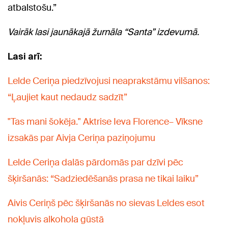
atbalstošu.”
Vairāk lasi jaunākajā žurnāla “Santa” izdevumā.
Lasi arī:
Lelde Ceriņa piedzīvojusi neaprakstāmu vilšanos:
“Ļaujiet kaut nedaudz sadzīt”
"Tas mani šokēja." Aktrise Ieva Florence– Vīksne
izsakās par Aivja Ceriņa paziņojumu
Lelde Ceriņa dalās pārdomās par dzīvi pēc
šķiršanās: “Sadziedēšanās prasa ne tikai laiku”
Aivis Ceriņš pēc šķiršanās no sievas Leldes esot
nokļuvis alkohola gūstā