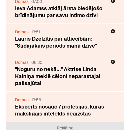
Domas
07:00
Ieva Adamss atklāj ārsta biedējošo
brīdinājumu par savu intīmo dzīvi
Domas
13:51
Lauris Dzelzītis par attiecībām:
"Sūdīgākais periods manā dzīvē"
Domas
08:30
"Noguru no nekā..." Aktrise Linda
Kalniņa meklē cēloni neparastajai
pašsajūtai
Domas
13:56
Eksperts nosauc 7 profesijas, kuras
mākslīgais intelekts neaizstās
Reklāma