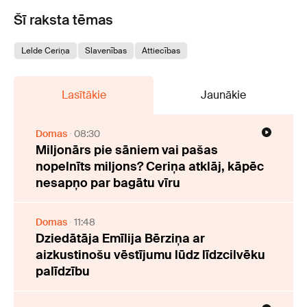
Šī raksta tēmas
Lelde Ceriņa
Slavenības
Attiecības
Lasītākie
Jaunākie
Domas
08:30
Miljonārs pie sāniem vai pašas
nopelnīts miljons? Ceriņa atklāj, kāpēc
nesapņo par bagātu vīru
Domas
11:48
Dziedātāja Emīlija Bērziņa ar
aizkustinošu vēstījumu lūdz līdzcilvēku
palīdzību