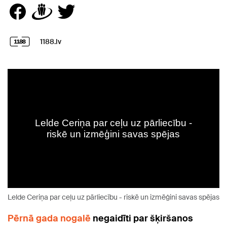
1188.lv
Lelde Ceriņa par ceļu uz pārliecību - riskē un izmēģini savas spējas
Pērnā gada nogalē
negaidīti par šķiršanos