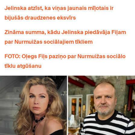
Jelinska atzīst, ka viņas jaunais mīļotais ir
bijušās draudzenes eksvīrs
Zināma summa, kādu Jelinska piedāvāja Fiļam
par Nurmuižas sociālajiem tīkliem
FOTO: Oļegs Fiļs paziņo par Nurmuižas sociālo
tīklu atgūšanu