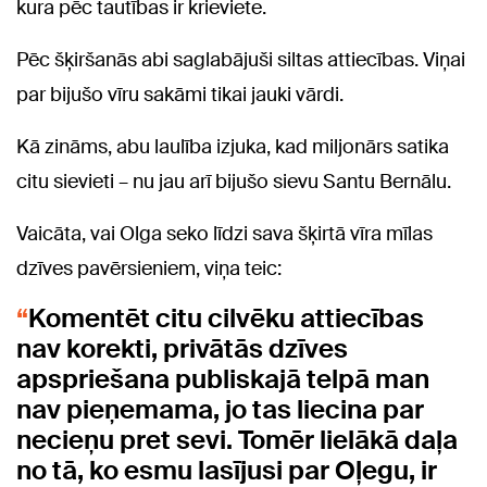
kura pēc tautības ir krieviete.
Pēc šķiršanās abi saglabājuši siltas attiecības. Viņai
par bijušo vīru sakāmi tikai jauki vārdi.
Kā zināms, abu laulība izjuka, kad miljonārs satika
citu sievieti – nu jau arī bijušo sievu Santu Bernālu.
Vaicāta, vai Olga seko līdzi sava šķirtā vīra mīlas
dzīves pavērsieniem, viņa teic:
Komentēt citu cilvēku attiecības
nav korekti, privātās dzīves
apspriešana publiskajā telpā man
nav pieņemama, jo tas liecina par
necieņu pret sevi. Tomēr lielākā daļa
no tā, ko esmu lasījusi par Oļegu, ir