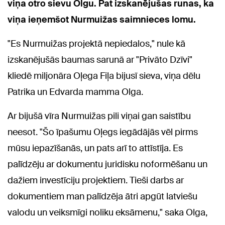
viņa otro sievu Olgu. Pat izskanējušas runas, ka
viņa ieņemšot Nurmuižas saimnieces lomu.
"Es Nurmuižas projektā nepiedalos," nule kā
izskanējušās baumas sarunā ar "Privāto Dzīvi"
kliedē miljonāra Oļega Fiļa bijusī sieva, viņa dēlu
Patrika un Edvarda mamma Olga.
Ar bijušā vīra Nurmuižas pili viņai gan saistību
neesot. "Šo īpašumu Oļegs iegādājās vēl pirms
mūsu iepazīšanās, un pats arī to attīstīja. Es
palīdzēju ar dokumentu juridisku noformēšanu un
dažiem investīciju projektiem. Tieši darbs ar
dokumentiem man palīdzēja ātri apgūt latviešu
valodu un veiksmīgi noliku eksāmenu," saka Olga,