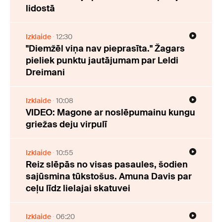
lidostā
Izklaide
12:30
"Diemžēl viņa nav pieprasīta." Žagars
pieliek punktu jautājumam par Leldi
Dreimani
Izklaide
10:08
VIDEO: Magone ar noslēpumainu kungu
griežas deju virpulī
Izklaide
10:55
Reiz slēpās no visas pasaules, šodien
sajūsmina tūkstošus. Amuna Davis par
ceļu līdz lielajai skatuvei
Izklaide
06:20