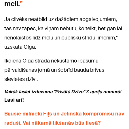
meli.
Ja cilvēks neatbild uz dažādiem apgalvojumiem,
tas nav tāpēc, ka viņam nebūtu, ko teikt, bet gan lai
nenolaistos līdz melu un publisku strīdu līmenim,"
uzskata Olga.
Ikdienā Olga strādā nekustamo īpašumu
pārvaldīšanas jomā un šobrīd bauda brīvas
sievietes dzīvi.
Vairāk lasiet izdevuma "Privātā Dzīve" 7. aprīļa numurā!
Lasi arī!
Bijušie mīlnieki Fiļs un Jelinska kompromisu nav
raduši. Vai nākamā tikšanās būs tiesā?