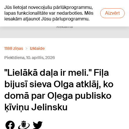
Jūs lietojat novecojušu pārlūkprogrammu,
+22
°C
lapas funkcionalitāte var nedarboties. Mēs
Aizvērt
iesakām atjaunot Jūsu pārluprogrammu.
Reklāma
1188 ziņas
Izklaide
Piektdiena, 10. aprīlis, 2026
"Lielākā daļa ir meli." Fiļa
bijusī sieva Olga atklāj, ko
domā par Oļega publisko
ķīviņu Jelinsku