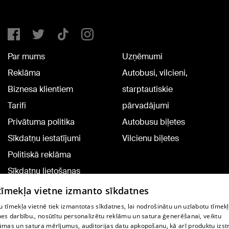
Par mums
Uzņēmumi
Reklāma
Autobusi, vilcieni,
Biznesa klientiem
starptautiskie
Tarifi
pārvadājumi
Privātuma politika
Autobusu biļetes
Sīkdatņu iestatījumi
Vilcienu biļetes
Politiskā reklāma
Sīkdatņu lietošanas
noteikumi
 tīmekļa vietne izmanto sīkdatnes
Komentāru pievienošana
 tīmekļa vietnē tiek izmantotas sīkdatnes, lai nodrošinātu un uzlabotu tīmek
nes darbību., nosūtītu personalizētu reklāmu un satura ģenerēšanai, veiktu
āmas un satura mērījumus, auditorijas datu apkopošanu, kā arī produktu izst
TV programma