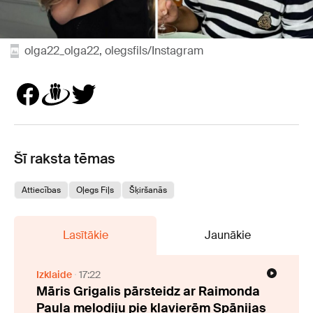
olga22_olga22, olegsfils/Instagram
Šī raksta tēmas
Attiecības
Oļegs Fiļs
Šķiršanās
Lasītākie
Jaunākie
Izklaide
17:22
Māris Grigalis pārsteidz ar Raimonda
Paula melodiju pie klavierēm Spānijas