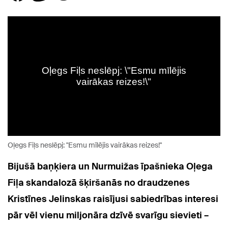
Oļegs Fiļs neslēpj: "Esmu mīlējis vairākas reizes!"
Bijušā baņķiera un Nurmuižas īpašnieka Oļega
Fiļa skandalozā šķiršanās no draudzenes
Kristīnes Jelinskas raisījusi sabiedrības interesi
pār vēl vienu miljonāra dzīvē svarīgu sievieti –