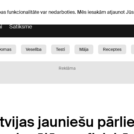
Laika ziņas
Horoskopi
pas funkcionalitāte var nedarboties. Mēs iesakām atjaunot J
i
Satiksme
Domas
Veselība
Testi
Māja
Receptes
Bērni
Auto
1188 play
Sports
Bizness
Reklāma
tvijas jauniešu pārlie