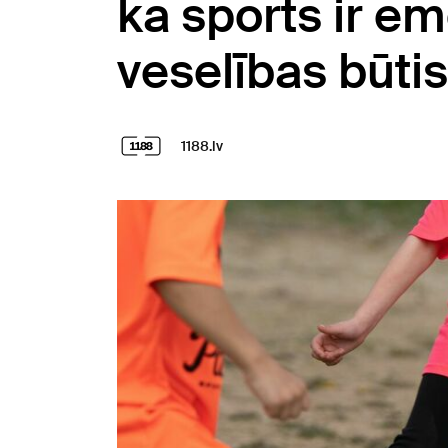
ka sports ir em
veselības būti
1188.lv