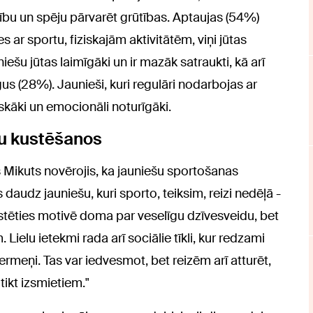
ību un spēju pārvarēt grūtības. Aptaujas (54%)
s ar sportu, fiziskajām aktivitātēm, viņi jūtas
ešu jūtas laimīgāki un ir mazāk satraukti, kā arī
gus (28%). Jaunieši, kuri regulāri nodarbojas ar
iskāki un emocionāli noturīgāki.
ešu kustēšanos
Mikuts novērojis, ka jauniešu sportošanas
daudz jauniešu, kuri sporto, teiksim, reizi nedēļā -
ustēties motivē doma par veselīgu dzīvesveidu, bet
ielu ietekmi rada arī sociālie tīkli, kur redzami
ermeņi. Tas var iedvesmot, bet reizēm arī atturēt,
 tikt izsmietiem."