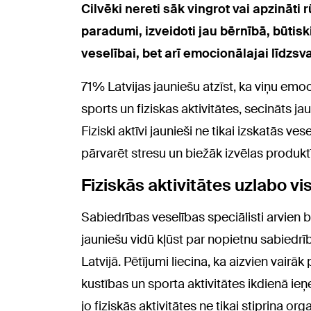
Cilvēki nereti sāk vingrot vai apzināti 
paradumi, izveidoti jau bērnībā, būtiski
veselībai, bet arī emocionālajai līdzsv
71% Latvijas jauniešu atzīst, ka viņu emocio
sports un fiziskas aktivitātes, secināts 
Fiziski aktīvi jaunieši ne tikai izskatās vese
pārvarēt stresu un biežāk izvēlas produktī
Fiziskās aktivitātes uzlabo vi
Sabiedrības veselības speciālisti arvien b
jauniešu vidū kļūst par nopietnu sabiedr
Latvijā. Pētījumi liecina, ka aizvien vair
kustības un sporta aktivitātes ikdienā i
jo fiziskās aktivitātes ne tikai stiprina or