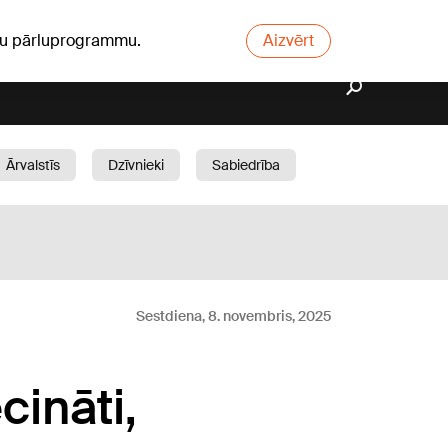
ūsu pārluprogrammu.
Aizvērt
Ārvalstīs
Dzīvnieki
Sabiedrība
Dārzs
Sestdiena, 8. novembris, 2025
cināti,