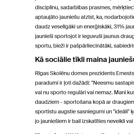
disciplīnu, sadarbības prasmes, mērķtiec
aptaujāto jauniešu atzīst, ka, nodarbojotie
daudz veselīgāki un enerģiskāki, 31% jauni
jaunieši sportojot ir ieguvuši jaunus drau
sportu, bieži ir pašpārliecinātāki, sabiedr
Kā sociālie tīkli maina jauni
Rīgas Skolēnu domes prezidents Ernests 
paradumi ir ļoti dažādi: "Neesmu sastapis 
vai nu sporto regulāri vai nemaz. Mani k
daudziem - sportošana kopā ar draugiem. L
sportistu augstie sasniegumi un "ideāli" ķ
jo jauniešiem ir bail izskatīties neveikli vai