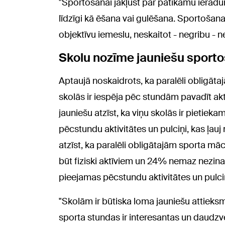
"Sportošanai jākļūst par patīkamu ieradu
līdzīgi kā ēšana vai gulēšana. Sportoša
objektīvu iemeslu, neskaitot - negribu - n
Skolu nozīme jauniešu spor
Aptaujā noskaidrots, ka paralēli obligā
skolās ir iespēja pēc stundām pavadīt aktī
jauniešu atzīst, ka viņu skolās ir pietiekam
pēcstundu aktivitātes un pulciņi, kas ļau
atzīst, ka paralēli obligātajām sporta m
būt fiziski aktīviem un 24% nemaz nezina v
pieejamas pēcstundu aktivitātes un pulciņ
"Skolām ir būtiska loma jauniešu attieks
sporta stundas ir interesantas un daudzve