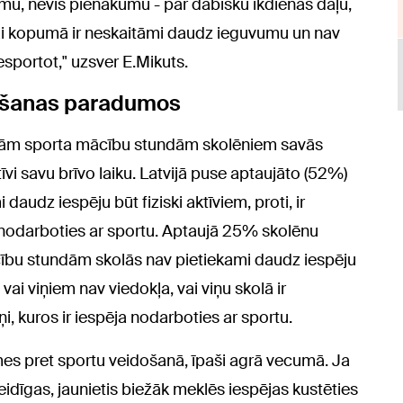
mu, nevis pienākumu - par dabisku ikdienas daļu,
nai kopumā ir neskaitāmi daudz ieguvumu un nav
esportot," uzsver E.Mikuts.
tošanas paradumos
tajām sporta mācību stundām skolēniem savās
vi savu brīvo laiku. Latvijā puse aptaujāto (52%)
i daudz iespēju būt fiziski aktīviem, proti, ir
j nodarboties ar sportu. Aptaujā 25% skolēnu
ācību stundām skolās nav pietiekami daudz iespēju
ai viņiem nav viedokļa, vai viņu skolā ir
i, kuros ir iespēja nodarboties ar sportu.
mes pret sportu veidošanā, īpaši agrā vecumā. Ja
idīgas, jaunietis biežāk meklēs iespējas kustēties