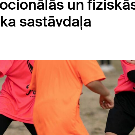
ocionālās un fiziskā
ska sastāvdaļa