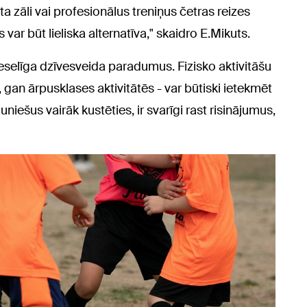
rta zāli vai profesionālus treniņus četras reizes
var būt lieliska alternatīva," skaidro E.Mikuts.
 veselīga dzīvesveida paradumus. Fizisko aktivitāšu
 gan ārpusklases aktivitātēs - var būtiski ietekmēt
niešus vairāk kustēties, ir svarīgi rast risinājumus,