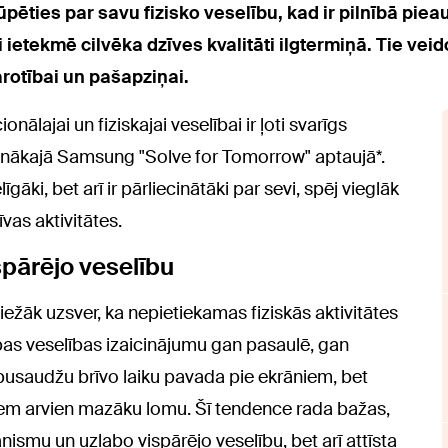
rūpēties par savu fizisko veselību, kad ir pilnībā pie
 ietekmē cilvēka dzīves kvalitāti ilgtermiņā. Tie veid
arotībai un pašapziņai.
nālajai un fiziskajai veselībai ir ļoti svarīgs
jaunākajā Samsung "Solve for Tomorrow" aptaujā*.
līgāki, bet arī ir pārliecinātāki par sevi, spēj vieglāk
vas aktivitātes.
spārējo veselību
iežāk uzsver, ka nepietiekamas fiziskās aktivitātes
ības veselības izaicinājumu gan pasaulē, gan
āk pusaudžu brīvo laiku pavada pie ekrāniem, bet
eņem arvien mazāku lomu. Šī tendence rada bažas,
ganismu un uzlabo vispārējo veselību, bet arī attīsta