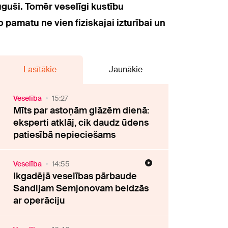
auguši. Tomēr veselīgi kustību
o pamatu ne vien fiziskajai izturībai un
Lasītākie
Jaunākie
Veselība
15:27
Mīts par astoņām glāzēm dienā:
eksperti atklāj, cik daudz ūdens
patiesībā nepieciešams
Veselība
14:55
Ikgadējā veselības pārbaude
Sandijam Semjonovam beidzās
ar operāciju