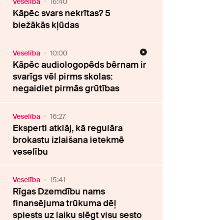
Veselība
16:40
Kāpēc svars nekrītas? 5
biežākās kļūdas
Veselība
10:00
Kāpēc audiologopēds bērnam ir
svarīgs vēl pirms skolas:
negaidiet pirmās grūtības
Veselība
16:27
Eksperti atklāj, kā regulāra
brokastu izlaišana ietekmē
veselību
Veselība
15:41
Rīgas Dzemdību nams
finansējuma trūkuma dēļ
spiests uz laiku slēgt visu sesto