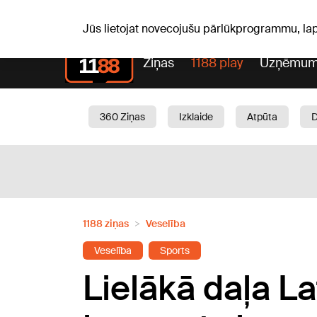
Pk, 07.08.2026.
+18
°C
Alfrēds, Fredis, Madars
Jūs lietojat novecojušu pārlūkprogrammu, la
Ziņas
1188 play
Uzņēmum
360 Ziņas
Izklaide
Atpūta
Aktuāli
Satiksme
Skaistumam
1188 ziņas
Veselība
Veselība
Sports
Lielākā daļa La