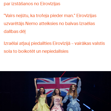
par izstāšanos no Eirovīzijas
"Vairs nejūtu, ka trofeja pieder man." Eirovīzijas
uzvarētājs Nemo atteiksies no balvas Izraēlas
dalības dēļ
Izraēlai atļauj piedalīties Eirovīzijā – vairākas valstis
sola to boikotēt un nepiedalīsies