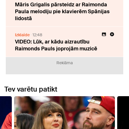
Māris Grigalis pārsteidz ar Raimonda
Paula melodiju pie klavierēm Spānijas
lidostā
Izklaide
12:48
VIDEO: Lūk, ar kādu aizrautību
Raimonds Pauls joprojām muzicē
Reklāma
Tev varētu patikt