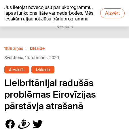
Jūs lietojat novecojušu pārlūkprogrammu,
+15
°C
lapas funkcionalitāte var nedarboties. Mēs
Aizvērt
iesakām atjaunot Jūsu pārluprogrammu.
Reklāma
1188 ziņas
Izklaide
Svētdiena, 15. februāris, 2026
Ārvalstīs
Izklaide
Lielbritānijai radušās
problēmas Eirovīzijas
pārstāvja atrašanā