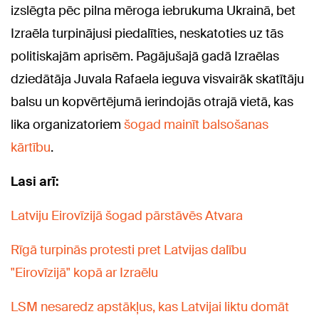
izslēgta pēc pilna mēroga iebrukuma Ukrainā, bet
Izraēla turpinājusi piedalīties, neskatoties uz tās
politiskajām aprisēm. Pagājušajā gadā Izraēlas
dziedātāja Juvala Rafaela ieguva visvairāk skatītāju
balsu un kopvērtējumā ierindojās otrajā vietā, kas
lika organizatoriem
šogad mainīt balsošanas
kārtību
.
Lasi arī:
Latviju Eirovīzijā šogad pārstāvēs Atvara
Rīgā turpinās protesti pret Latvijas dalību
"Eirovīzijā" kopā ar Izraēlu
LSM nesaredz apstākļus, kas Latvijai liktu domāt