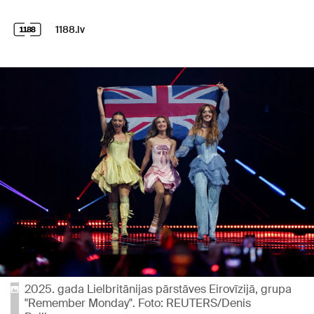
1188.lv
2025. gada Lielbritānijas pārstāves Eirovīzijā, grupa
"Remember Monday". Foto: REUTERS/Denis