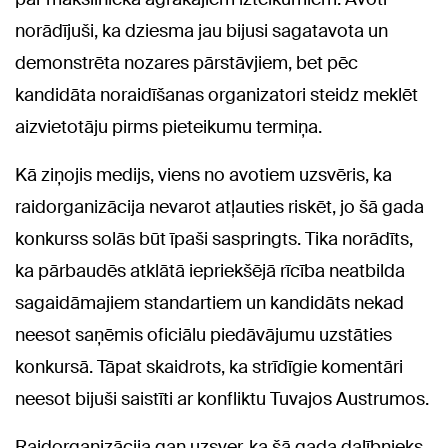
norādījuši, ka dziesma jau bijusi sagatavota un
demonstrēta nozares pārstāvjiem, bet pēc
kandidāta noraidīšanas organizatori steidz meklēt
aizvietotāju pirms pieteikumu termiņa.
Kā ziņojis medijs, viens no avotiem uzsvēris, ka
raidorganizācija nevarot atļauties riskēt, jo šā gada
konkurss solās būt īpaši saspringts. Tika norādīts,
ka pārbaudēs atklātā iepriekšējā rīcība neatbilda
sagaidāmajiem standartiem un kandidāts nekad
neesot saņēmis oficiālu piedāvājumu uzstāties
konkursā. Tāpat skaidrots, ka strīdīgie komentāri
neesot bijuši saistīti ar konfliktu Tuvajos Austrumos.
Raidorganizācija gan uzsver, ka šā gada dalībnieks