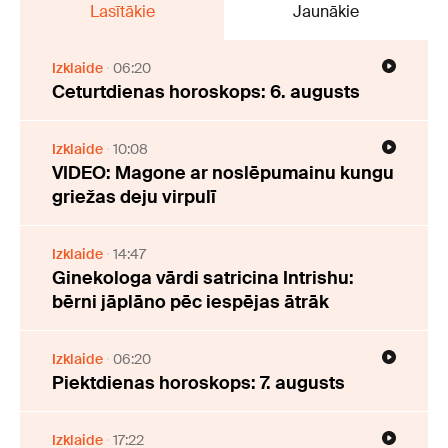
Lasītākie
Jaunākie
Izklaide
06:20
Ceturtdienas horoskops: 6. augusts
Izklaide
10:08
VIDEO: Magone ar noslēpumainu kungu
griežas deju virpulī
Izklaide
14:47
Ginekologa vārdi satricina Intrishu:
bērni jāplāno pēc iespējas ātrāk
Izklaide
06:20
Piektdienas horoskops: 7. augusts
Izklaide
17:22