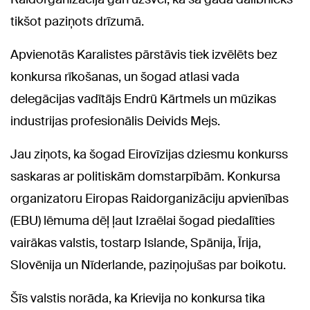
tikšot paziņots drīzumā.
Apvienotās Karalistes pārstāvis tiek izvēlēts bez
konkursa rīkošanas, un šogad atlasi vada
delegācijas vadītājs Endrū Kārtmels un mūzikas
industrijas profesionālis Deivids Mejs.
Jau ziņots, ka šogad Eirovīzijas dziesmu konkurss
saskaras ar politiskām domstarpībām. Konkursa
organizatoru Eiropas Raidorganizāciju apvienības
(EBU) lēmuma dēļ ļaut Izraēlai šogad piedalīties
vairākas valstis, tostarp Islande, Spānija, Īrija,
Slovēnija un Nīderlande, paziņojušas par boikotu.
Šīs valstis norāda, ka Krievija no konkursa tika