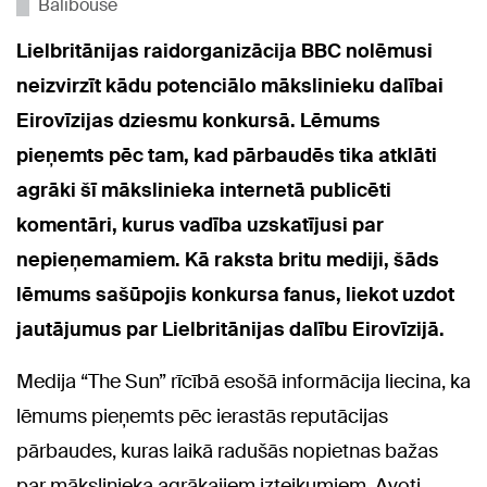
Balibouse
Lielbritānijas raidorganizācija BBC nolēmusi
neizvirzīt kādu potenciālo mākslinieku dalībai
Eirovīzijas dziesmu konkursā. Lēmums
pieņemts pēc tam, kad pārbaudēs tika atklāti
agrāki šī mākslinieka internetā publicēti
komentāri, kurus vadība uzskatījusi par
nepieņemamiem. Kā raksta britu mediji, šāds
lēmums sašūpojis konkursa fanus, liekot uzdot
jautājumus par Lielbritānijas dalību Eirovīzijā.
Medija “The Sun” rīcībā esošā informācija liecina, ka
lēmums pieņemts pēc ierastās reputācijas
pārbaudes, kuras laikā radušās nopietnas bažas
par mākslinieka agrākajiem izteikumiem. Avoti