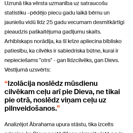
Uzrunā tika vērsta uzmanība uz satraucošu
statistiku –pēdējo piecu gadu laikā bērnu un
jauniešu vidū līdz 25 gadu vecumam desmitkārtīgi
pieaudzis paškaitējuma gadījumu skaits.
Arhibīskaps norādīja, ka šī krīze apliecina bīblisko
patiesību, ka cilvēks ir sabiedriska būtne, kurai ir
nepieciešams "otrs" - gan līdzcilvēks, gan Dievs.
Vēstījumā uzsvērts:
Izolācija noslēdz mūsdienu
cilvēkam ceļu arī pie Dieva, ne tikai
pie otrā, noslēdz viņam ceļu uz
pilnveidošanos.
Analizējot Ābrahama upura stāstu, tika izcelts