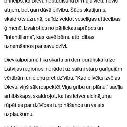
princips, ka Dieva nostādīšana pirmajā vietā nevis
atņem, bet gan dāvā brīvību. Šāds skatījums,
skaidrots uzrunā, palīdz veidot veselīgas attiecības
ģimenē, izvairoties no pārliekas aprūpes un
"infantilisma", kas kavē bērnu atbildības
uzņemšanos par savu dzīvi.
Dievkalpojumā tika skarta arī demogrāfiskā krīze
Latvijas reģionos, norādot uz saikni starp garīgajām
vērtībām un cieņu pret dzīvību. "Kad cilvēks izvēlas
Dievu, viņš sāk respektēt Viņa gribu un plānu," sacīja
arhibīskaps, skaidrojot, ka tas ietver aicinājumu
rūpēties par dzīvības turpināšanos un valsts
uzplaukumu.