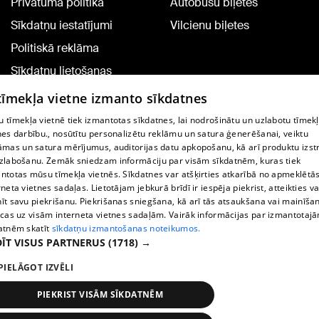
Privātuma politika
Autobusu biļetes
Sīkdatņu iestatījumi
Vilcienu biļetes
Politiskā reklāma
Sīkdatņu lietošanas
noteikumi
 tīmekļa vietne izmanto sīkdatnes
Komentāru pievienošana
 tīmekļa vietnē tiek izmantotas sīkdatnes, lai nodrošinātu un uzlabotu tīmek
nes darbību., nosūtītu personalizētu reklāmu un satura ģenerēšanai, veiktu
āmas un satura mērījumus, auditorijas datu apkopošanu, kā arī produktu izst
TV programma
zlabošanu. Zemāk sniedzam informāciju par visām sīkdatnēm, kuras tiek
Līguma noteikumi
ntotas mūsu tīmekļa vietnēs. Sīkdatnes var atšķirties atkarībā no apmeklētā
rneta vietnes sadaļas. Lietotājam jebkurā brīdī ir iespēja piekrist, atteikties va
360 Ziņu kontakti
īt savu piekrišanu. Piekrišanas sniegšana, kā arī tās atsaukšana vai mainīša
ecas uz visām interneta vietnes sadaļām. Vairāk informācijas par izmantotaj
Helio Media
atnēm skatīt
sīkdatņu izmantošanas noteikumos.
ĪT VISUS PARTNERUS
(1718) →
Portāla palīdzības dienests: e-pasts -
info@1188.lv
PIELĀGOT IZVĒLI
Copyright © 2004-2026 SIA HELIO MEDIA.
All rights reserved.
PIEKRIST VISĀM SĪKDATNĒM