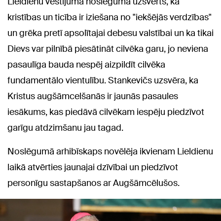
Lieldienu vēstījuma noslēgumā uzsvērts, ka
kristības un ticība ir iziešana no "iekšējās verdzības"
un grēka pretī apsolītajai debesu valstībai un ka tikai
Dievs var pilnībā piesātināt cilvēka garu, jo neviena
pasaulīga bauda nespēj aizpildīt cilvēka
fundamentālo vientulību. Stankevičs uzsvēra, ka
Kristus augšāmcelšanās ir jaunās pasaules
iesākums, kas piedāvā cilvēkam iespēju piedzīvot
garīgu atdzimšanu jau tagad.
Noslēgumā arhibīskaps novēlēja ikvienam Lieldienu
laikā atvērties jaunajai dzīvībai un piedzīvot
personīgu sastapšanos ar Augšāmcēlušos.