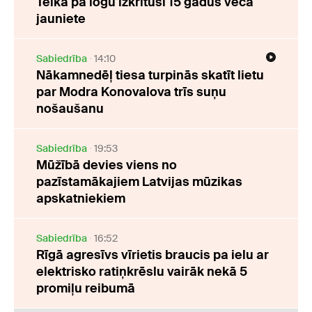
Teikā pa logu izkritusi 15 gadus veca
jauniete
Sabiedrība
14:10
Nākamnedēļ tiesa turpinās skatīt lietu
par Modra Konovalova trīs suņu
nošaušanu
Sabiedrība
19:53
Mūžībā devies viens no
pazīstamākajiem Latvijas mūzikas
apskatniekiem
Sabiedrība
16:52
Rīgā agresīvs vīrietis braucis pa ielu ar
elektrisko ratiņkrēslu vairāk nekā 5
promiļu reibumā