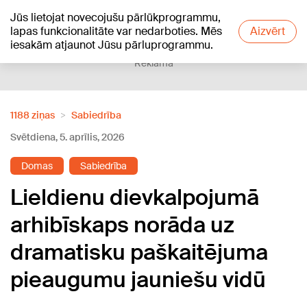
Jūs lietojat novecojušu pārlūkprogrammu,
+21
°C
lapas funkcionalitāte var nedarboties. Mēs
Aizvērt
iesakām atjaunot Jūsu pārluprogrammu.
Reklāma
1188 ziņas
Sabiedrība
Svētdiena, 5. aprīlis, 2026
Domas
Sabiedrība
Lieldienu dievkalpojumā
arhibīskaps norāda uz
dramatisku paškaitējuma
pieaugumu jauniešu vidū