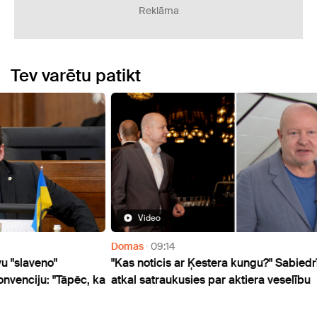
Reklāma
Tev varētu patikt
Video
Domas
09:14
Doma
"Kas noticis ar Ķestera kungu?" Sabiedrība jau
Polic
ēc, ka
atkal satraukusies par aktiera veselību
Stalb
bank