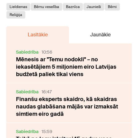
Lieldienas
Bērnu veselība
Baznīca
Jaunieši
Bērni
Reliģija
Lasītākie
Jaunākie
Sabiedrība
10:56
Mēnesis ar "Temu nodokli" – no
iekasētājiem 5 miljoniem eiro Latvijas
budžetā paliek tikai viens
Sabiedrība
16:47
Finanšu eksperts skaidro, kā skaidras
naudas glabāšana mājās var izmaksāt
simtiem eiro gadā
Sabiedrība
15:59