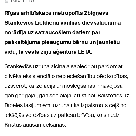
Foto: LETA
Rīgas arhibīskaps metropolīts Zbigņevs
Stankevičs Lieldienu vigīlijas dievkalpojumā
norādīja uz satraucošiem datiem par
paškaitējuma pieaugumu bērnu un jauniešu
vidū, tā vēsta ziņu aģentūra LETA.
Stankevičs uzrunā aicināja sabiedrību pārdomāt
cilvēka eksistenciālo nepieciešamību pēc kopības,
uzsverot, ka izolācija un noslēgšanās ir nāvējoša
gan garīgajai, gan sociālajai attīstībai. Balstoties uz
Bībeles lasījumiem, uzrunā tika izgaismots ceļš no
iekšējās verdzības uz patiesu brīvību, ko sniedz
Kristus augšāmcelšanās.