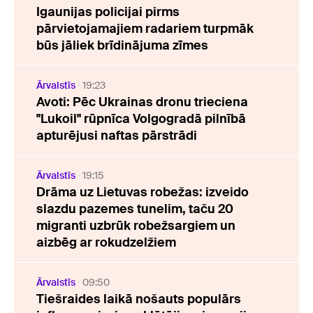
Igaunijas policijai pirms
pārvietojamajiem radariem turpmāk
būs jāliek brīdinājuma zīmes
Ārvalstīs
19:23
Avoti: Pēc Ukrainas dronu trieciena
"Lukoil" rūpnīca Volgogradā pilnībā
apturējusi naftas pārstrādi
Ārvalstīs
19:15
Drāma uz Lietuvas robežas: izveido
slazdu pazemes tunelim, taču 20
migranti uzbrūk robežsargiem un
aizbēg ar rokudzelžiem
Ārvalstīs
09:50
Tiešraides laikā nošauts populārs