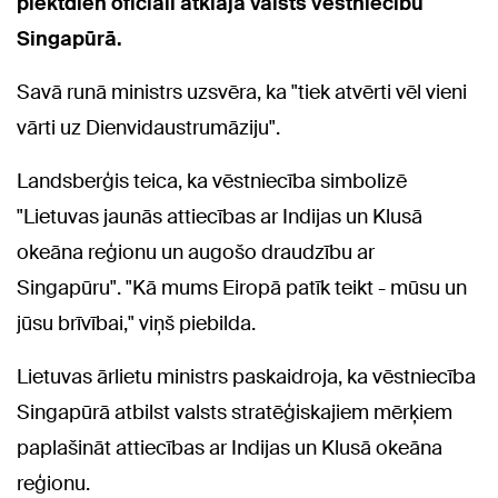
piektdien oficiāli atklāja valsts vēstniecību
Singapūrā.
Savā runā ministrs uzsvēra, ka "tiek atvērti vēl vieni
vārti uz Dienvidaustrumāziju".
Landsberģis teica, ka vēstniecība simbolizē
"Lietuvas jaunās attiecības ar Indijas un Klusā
okeāna reģionu un augošo draudzību ar
Singapūru". "Kā mums Eiropā patīk teikt - mūsu un
jūsu brīvībai," viņš piebilda.
Lietuvas ārlietu ministrs paskaidroja, ka vēstniecība
Singapūrā atbilst valsts stratēģiskajiem mērķiem
paplašināt attiecības ar Indijas un Klusā okeāna
reģionu.