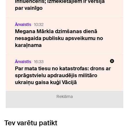
influenceris; izmeklētājiem ir versija
par vainīgo
Ārvalstīs
10:32
Megana Mārkla dzimšanas dienā
nesagaida publisku apsveikumu no
karaļnama
Ārvalstīs
16:33
Par mata tiesu no katastrofas: drons ar
sprāgstvielu apdraudējis militāro
ukraiņu gaisa kuģi Vācijā
Reklāma
Tev varētu patikt