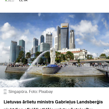
LETA
Singapūra. Foto: Pixabay
Lietuvas ārlietu ministrs Gabrieļus Landsberģis