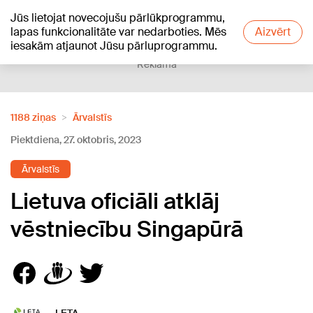
Jūs lietojat novecojušu pārlūkprogrammu,
+18
°C
lapas funkcionalitāte var nedarboties. Mēs
Aizvērt
iesakām atjaunot Jūsu pārluprogrammu.
Reklāma
1188 ziņas
Ārvalstīs
Piektdiena, 27. oktobris, 2023
Ārvalstīs
Lietuva oficiāli atklāj
vēstniecību Singapūrā