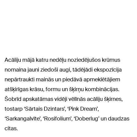
Acāliju mājā katru nedēļu noziedējušos krūmus
nomaina jauni ziedoši augi, tādējādi ekspozīcija
nepārtraukti mainās un piedāvā apmeklētājiem
atšķirīgas krāsu, formu un šķirņu kombinācijas.
Šobrīd apskatāmas vidēji vēlīnās acāliju šķirnes,
tostarp ‘Sārtais Dzintars’, ‘Pink Dream’,
‘Sarkangalvīte’, ‘Rosifolium’, ‘Doberlug’ un daudzas
citas.