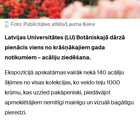
Foto: Publicitātes attēls/Lauma Ķeire
Latvijas Universitātes (LU) Botāniskajā dārzā
pienācis viens no krāšņākajiem gada
notikumiem – acāliju ziedēšana.
Ekspozīcijā apskatāmas vairāk nekā 140 acāliju
šķirnes no visas kolekcijas, ko veido teju 1000
krūmu, kas uzzied pakāpeniski, piedāvājot
apmeklētājiem nemitīgi mainīgu un vizuāli bagātīgu
pieredzi.