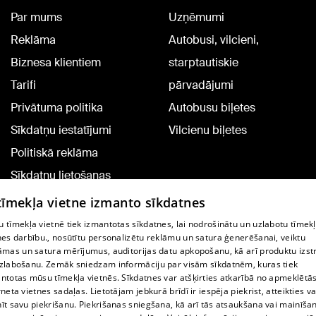
Par mums
Uzņēmumi
Reklāma
Autobusi, vilcieni,
Biznesa klientiem
starptautiskie
Tarifi
pārvadājumi
Privātuma politika
Autobusu biļetes
Sīkdatņu iestatījumi
Vilcienu biļetes
Politiskā reklāma
Sīkdatņu lietošanas
noteikumi
 tīmekļa vietne izmanto sīkdatnes
Komentāru pievienošana
 tīmekļa vietnē tiek izmantotas sīkdatnes, lai nodrošinātu un uzlabotu tīmek
nes darbību., nosūtītu personalizētu reklāmu un satura ģenerēšanai, veiktu
āmas un satura mērījumus, auditorijas datu apkopošanu, kā arī produktu izst
TV programma
zlabošanu. Zemāk sniedzam informāciju par visām sīkdatnēm, kuras tiek
Līguma noteikumi
ntotas mūsu tīmekļa vietnēs. Sīkdatnes var atšķirties atkarībā no apmeklētā
rneta vietnes sadaļas. Lietotājam jebkurā brīdī ir iespēja piekrist, atteikties va
360 Ziņu kontakti
īt savu piekrišanu. Piekrišanas sniegšana, kā arī tās atsaukšana vai mainīša