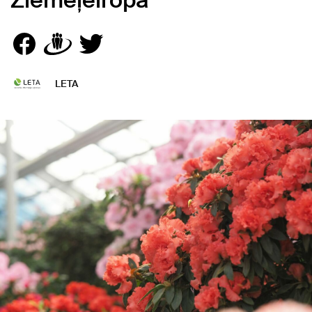
Ziemeļeiropā
LETA