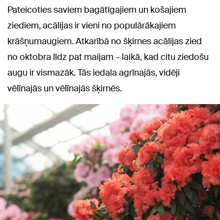
Pateicoties saviem bagātīgajiem un košajiem
ziediem, acālijas ir vieni no populārākajiem
krāšņumaugiem. Atkarībā no šķirnes acālijas zied
no oktobra līdz pat maijam – laikā, kad citu ziedošu
augu ir vismazāk. Tās iedala agrīnajās, vidēji
vēlīnajās un vēlīnajās šķirnēs.