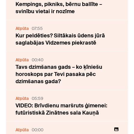
Kempings, pikniks, bērnu ballīte –
svinību vietai ir nozīme
Atpūta
07:55
Kur peldēties? Siltākais ūdens jūrā
saglabājas Vidzemes piekrastē
Atpūta
00:40
Tavs dzimšanas gads – ko ķīniešu
horoskops par Tevi pasaka pēc
dzimšanas gada?
Atpūta
05:59
VIDEO: Brīvdienu maršruts ģimenei:
futūristiskā Zinātnes sala Kauņā
Atpūta
00:00