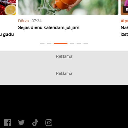
Dārzs
07:34
Atpūt
Sējas dienu kalendārs jūlijam
Nāka
 gadu
izstā
Reklāma
Reklāma