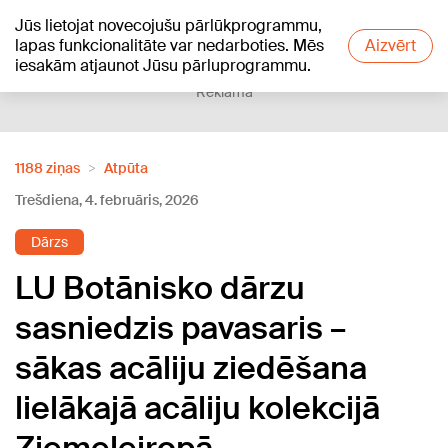
Jūs lietojat novecojušu pārlūkprogrammu,
+13
°C
lapas funkcionalitāte var nedarboties. Mēs
Aizvērt
iesakām atjaunot Jūsu pārluprogrammu.
Reklāma
1188 ziņas
Atpūta
Trešdiena, 4. februāris, 2026
Dārzs
LU Botānisko dārzu
sasniedzis pavasaris –
sākas acāliju ziedēšana
lielākajā acāliju kolekcijā