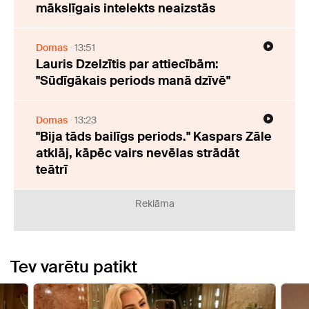
mākslīgais intelekts neaizstās
Domas
13:51
Lauris Dzelzītis par attiecībām:
"Sūdīgākais periods manā dzīvē"
Domas
13:23
"Bija tāds bailīgs periods." Kaspars Zāle
atklāj, kāpēc vairs nevēlas strādāt
teātrī
Reklāma
Tev varētu patikt