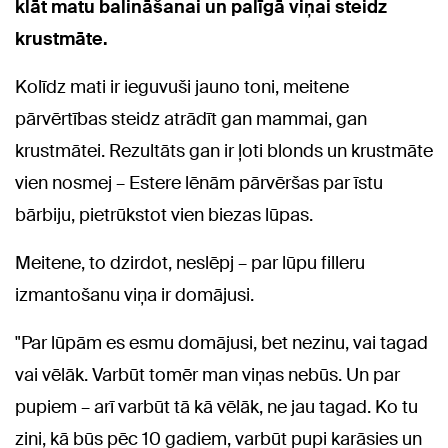
klāt matu balināšanai un palīgā viņai steidz
krustmāte.
Kolīdz mati ir ieguvuši jauno toni, meitene
pārvērtības steidz atrādīt gan mammai, gan
krustmātei. Rezultāts gan ir ļoti blonds un krustmāte
vien nosmej – Estere lēnām pārvēršas par īstu
bārbiju, pietrūkstot vien biezas lūpas.
Meitene, to dzirdot, neslēpj – par lūpu filleru
izmantošanu viņa ir domājusi.
"Par lūpām es esmu domājusi, bet nezinu, vai tagad
vai vēlāk. Varbūt tomēr man viņas nebūs. Un par
pupiem – arī varbūt tā kā vēlāk, ne jau tagad. Ko tu
zini, kā būs pēc 10 gadiem, varbūt pupi karāsies un