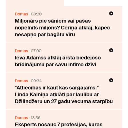
Domas
08:30
Miljonārs pie sāniem vai pašas
nopelnīts miljons? Ceriņa atklāj, kāpēc
nesapņo par bagātu vīru
Domas
07:00
Ieva Adamss atklāj ārsta biedējošo
brīdinājumu par savu intīmo dzīvi
Domas
09:34
"Attiecības ir kaut kas sargājams."
Linda Kalniņa atklāti par laulību ar
Džilindžeru un 27 gadu vecuma starpību
Domas
13:56
Eksperts nosauc 7 profesijas, kuras