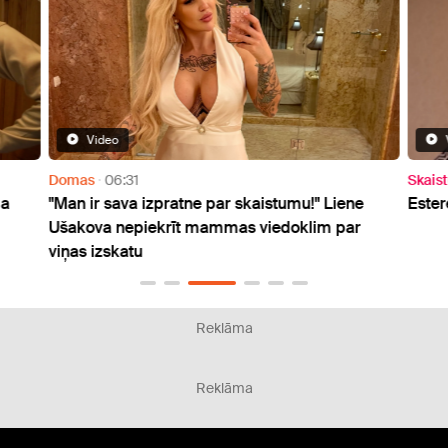
Video
Domas
06:31
Skai
ga
"Man ir sava izpratne par skaistumu!" Liene
Ester
Ušakova nepiekrīt mammas viedoklim par
viņas izskatu
Reklāma
Reklāma