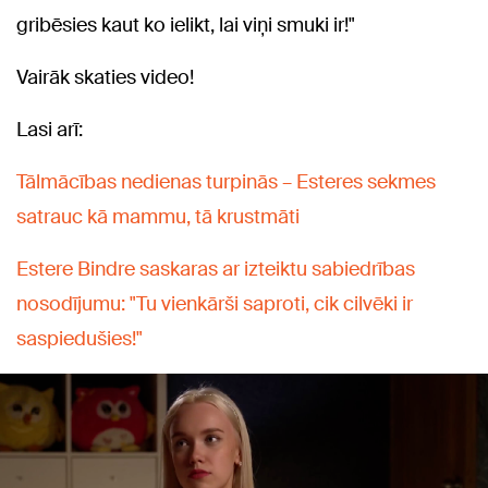
gribēsies kaut ko ielikt, lai viņi smuki ir!"
Vairāk skaties video!
Lasi arī:
Tālmācības nedienas turpinās – Esteres sekmes
satrauc kā mammu, tā krustmāti
Estere Bindre saskaras ar izteiktu sabiedrības
nosodījumu: "Tu vienkārši saproti, cik cilvēki ir
saspiedušies!"