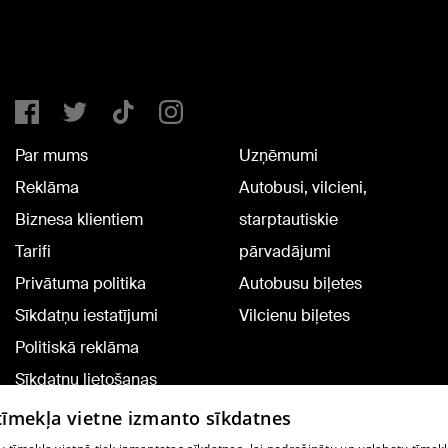
Par mums
Uzņēmumi
Reklāma
Autobusi, vilcieni,
Biznesa klientiem
starptautiskie
Tarifi
pārvadājumi
Privātuma politika
Autobusu biļetes
Sīkdatņu iestatījumi
Vilcienu biļetes
Politiskā reklāma
Sīkdatņu lietošanas
noteikumi
 tīmekļa vietne izmanto sīkdatnes
Komentāru pievienošana