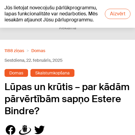
Jūs lietojat novecojušu pārlūkprogrammu,
+20
°C
lapas funkcionalitāte var nedarboties. Mēs
Aizvērt
iesakām atjaunot Jūsu pārluprogrammu.
Reklāma
1188 ziņas
Domas
Sestdiena, 22. februāris, 2025
Domas
Skaistumkopšana
Lūpas un krūtis – par kādām
pārvērtībām sapņo Estere
Bindre?