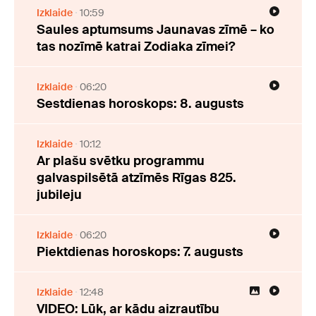
Izklaide
10:59
Saules aptumsums Jaunavas zīmē – ko
tas nozīmē katrai Zodiaka zīmei?
Izklaide
06:20
Sestdienas horoskops: 8. augusts
Izklaide
10:12
Ar plašu svētku programmu
galvaspilsētā atzīmēs Rīgas 825.
jubileju
Izklaide
06:20
Piektdienas horoskops: 7. augusts
Izklaide
12:48
VIDEO: Lūk, ar kādu aizrautību