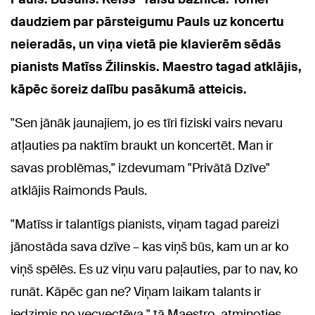
daudziem par pārsteigumu Pauls uz koncertu
neieradās, un viņa vietā pie klavierēm sēdās
pianists Matīss Žilinskis. Maestro tagad atklājis,
kāpēc šoreiz dalību pasākumā atteicis.
"Sen jānāk jaunajiem, jo es tīri fiziski vairs nevaru
atļauties pa naktīm braukt un koncertēt. Man ir
savas problēmas," izdevumam "Privātā Dzīve"
atklājis Raimonds Pauls.
"Matīss ir talantīgs pianists, viņam tagad pareizi
jānostāda sava dzīve – kas viņš būs, kam un ar ko
viņš spēlēs. Es uz viņu varu paļauties, par to nav, ko
runāt. Kāpēc gan ne? Viņam laikam talants ir
iedzimis no vecvectēva," tā Maestro, atminoties