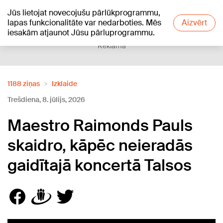
Jūs lietojat novecojušu pārlūkprogrammu,
+12
°C
lapas funkcionalitāte var nedarboties. Mēs
Aizvērt
iesakām atjaunot Jūsu pārluprogrammu.
Reklāma
1188 ziņas
Izklaide
Trešdiena, 8. jūlijs, 2026
Maestro Raimonds Pauls
skaidro, kāpēc neieradās
gaidītajā koncertā Talsos