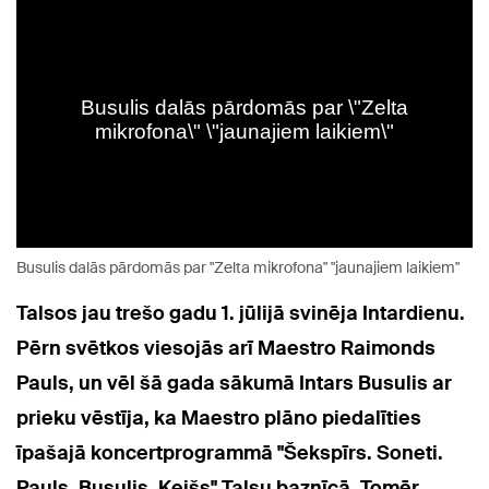
Busulis dalās pārdomās par "Zelta mikrofona" "jaunajiem laikiem"
Talsos jau trešo gadu 1. jūlijā svinēja Intardienu.
Pērn svētkos viesojās arī Maestro Raimonds
Pauls, un vēl šā gada sākumā Intars Busulis ar
prieku vēstīja, ka Maestro plāno piedalīties
īpašajā koncertprogrammā "Šekspīrs. Soneti.
Pauls. Busulis. Keišs" Talsu baznīcā. Tomēr