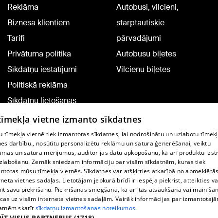
Reklāma
Autobusi, vilcieni,
Biznesa klientiem
starptautiskie
Tarifi
pārvadājumi
Privātuma politika
Autobusu biļetes
Sīkdatņu iestatījumi
Vilcienu biļetes
Politiskā reklāma
Sīkdatņu lietošanas
noteikumi
 tīmekļa vietne izmanto sīkdatnes
Komentāru pievienošana
 tīmekļa vietnē tiek izmantotas sīkdatnes, lai nodrošinātu un uzlabotu tīmek
nes darbību., nosūtītu personalizētu reklāmu un satura ģenerēšanai, veiktu
āmas un satura mērījumus, auditorijas datu apkopošanu, kā arī produktu izst
TV programma
zlabošanu. Zemāk sniedzam informāciju par visām sīkdatnēm, kuras tiek
Līguma noteikumi
ntotas mūsu tīmekļa vietnēs. Sīkdatnes var atšķirties atkarībā no apmeklētā
rneta vietnes sadaļas. Lietotājam jebkurā brīdī ir iespēja piekrist, atteikties va
360 Ziņu kontakti
īt savu piekrišanu. Piekrišanas sniegšana, kā arī tās atsaukšana vai mainīša
ecas uz visām interneta vietnes sadaļām. Vairāk informācijas par izmantotaj
Helio Media
atnēm skatīt
sīkdatņu izmantošanas noteikumos.
ĪT VISUS PARTNERUS
(1718) →