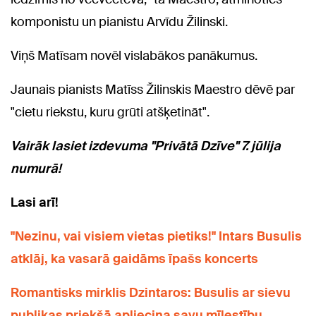
komponistu un pianistu Arvīdu Žilinski.
Viņš Matīsam novēl vislabākos panākumus.
Jaunais pianists Matīss Žilinskis Maestro dēvē par
"cietu riekstu, kuru grūti atšķetināt".
Vairāk lasiet izdevuma "Privātā Dzīve" 7. jūlija
numurā!
Lasi arī!
"Nezinu, vai visiem vietas pietiks!" Intars Busulis
atklāj, ka vasarā gaidāms īpašs koncerts
Romantisks mirklis Dzintaros: Busulis ar sievu
publikas priekšā apliecina savu mīlestību