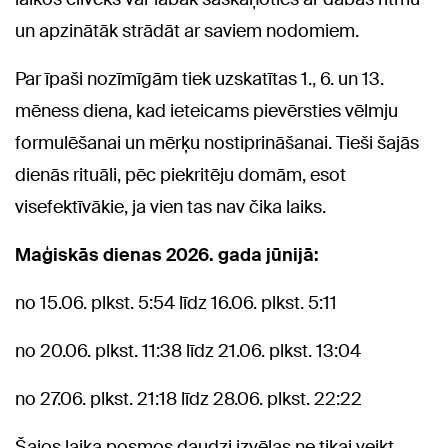
un apzinātāk strādāt ar saviem nodomiem.
Par īpaši nozīmīgām tiek uzskatītas 1., 6. un 13.
mēness diena, kad ieteicams pievērsties vēlmju
formulēšanai un mērķu nostiprināšanai. Tieši šajās
dienās rituāli, pēc piekritēju domām, esot
visefektīvākie, ja vien tas nav čika laiks.
Maģiskās dienas 2026. gada jūnijā:
no 15.06. plkst. 5:54 līdz 16.06. plkst. 5:11
no 20.06. plkst. 11:38 līdz 21.06. plkst. 13:04
no 27.06. plkst. 21:18 līdz 28.06. plkst. 22:22
Šajos laika posmos daudzi izvēlas ne tikai veikt