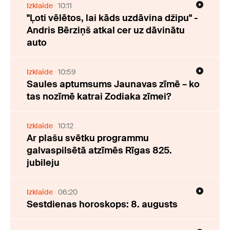
Izklaide
10:11
"Ļoti vēlētos, lai kāds uzdāvina džipu" -
Andris Bērziņš atkal cer uz dāvinātu
auto
Izklaide
10:59
Saules aptumsums Jaunavas zīmē – ko
tas nozīmē katrai Zodiaka zīmei?
Izklaide
10:12
Ar plašu svētku programmu
galvaspilsētā atzīmēs Rīgas 825.
jubileju
Izklaide
06:20
Sestdienas horoskops: 8. augusts