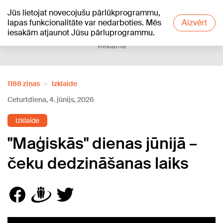
Jūs lietojat novecojušu pārlūkprogrammu,
+23
°C
lapas funkcionalitāte var nedarboties. Mēs
Aizvērt
iesakām atjaunot Jūsu pārluprogrammu.
Reklāma
1188 ziņas
Izklaide
Ceturtdiena, 4. jūnijs, 2026
Izklaide
"Maģiskās" dienas jūnijā –
čeku dedzināšanas laiks