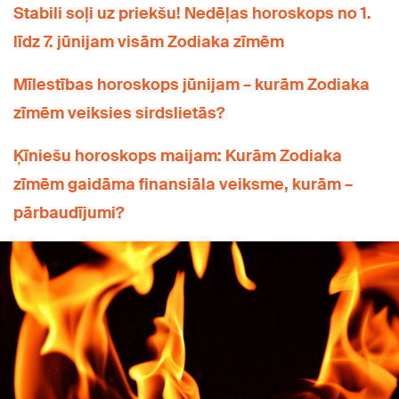
Stabili soļi uz priekšu! Nedēļas horoskops no 1.
līdz 7. jūnijam visām Zodiaka zīmēm
Mīlestības horoskops jūnijam – kurām Zodiaka
zīmēm veiksies sirdslietās?
Ķīniešu horoskops maijam: Kurām Zodiaka
zīmēm gaidāma finansiāla veiksme, kurām –
pārbaudījumi?