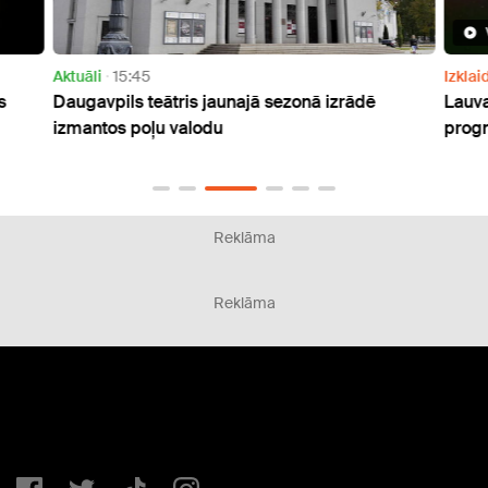
Aktuāli
15:45
Izklai
s
Daugavpils teātris jaunajā sezonā izrādē
Lauva
izmantos poļu valodu
progn
Reklāma
Reklāma