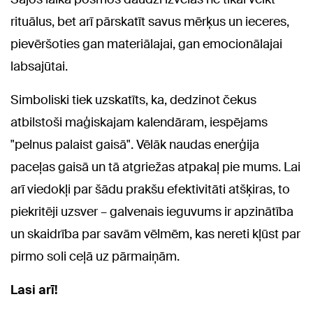
rituālus, bet arī pārskatīt savus mērķus un ieceres,
pievēršoties gan materiālajai, gan emocionālajai
labsajūtai.
Simboliski tiek uzskatīts, ka, dedzinot čekus
atbilstoši maģiskajam kalendāram, iespējams
"pelnus palaist gaisā". Vēlāk naudas enerģija
paceļas gaisā un tā atgriežas atpakaļ pie mums. Lai
arī viedokļi par šādu prakšu efektivitāti atšķiras, to
piekritēji uzsver – galvenais ieguvums ir apzinātība
un skaidrība par savām vēlmēm, kas nereti kļūst par
pirmo soli ceļā uz pārmaiņām.
Lasi arī!