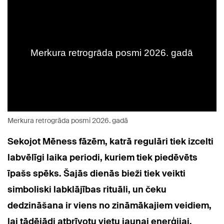
Merkura retrogrāda posmi 2026. gadā
Sekojot Mēness fāzēm, katrā regulāri tiek izcelti
labvēlīgi laika periodi, kuriem tiek piedēvēts
īpašs spēks. Šajās dienās bieži tiek veikti
simboliski labklājības rituāli, un čeku
dedzināšana ir viens no zināmākajiem veidiem,
lai tādējādi atbrīvotu vietu jaunai enerģijai.