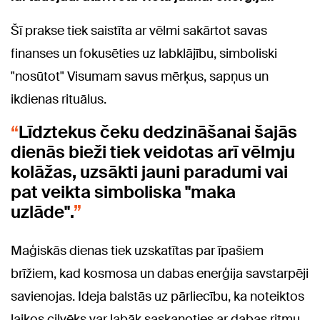
Šī prakse tiek saistīta ar vēlmi sakārtot savas
finanses un fokusēties uz labklājību, simboliski
"nosūtot" Visumam savus mērķus, sapņus un
ikdienas rituālus.
Līdztekus čeku dedzināšanai šajās
dienās bieži tiek veidotas arī vēlmju
kolāžas, uzsākti jauni paradumi vai
pat veikta simboliska "maka
uzlāde".
Maģiskās dienas tiek uzskatītas par īpašiem
brīžiem, kad kosmosa un dabas enerģija savstarpēji
savienojas. Ideja balstās uz pārliecību, ka noteiktos
laikos cilvēks var labāk saskaņoties ar dabas ritmu