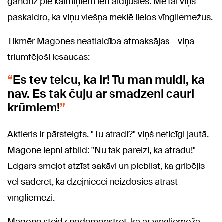
gandrīz pie kaimiņiem iemaldījusies. Meitai viņš
paskaidro, ka viņu viešņa meklē lielos vīngliemežus.
Tikmēr Magones neatlaidība atmaksājas – viņa
triumfējoši iesaucas:
Es tev teicu, ka ir! Tu man muldi, ka
nav. Es tak čuju ar smadzeni cauri
krūmiem!
Aktieris ir pārsteigts. "Tu atradi?" viņš neticīgi jautā.
Magone lepni atbild: "Nu tak pareizi, ka atradu!"
Edgars smejot atzīst sakāvi un piebilst, ka gribējis
vēl saderēt, ka dzejniecei neizdosies atrast
vīngliemezi.
Magone steidz nodemonstrēt, kā ar vīngliemeža