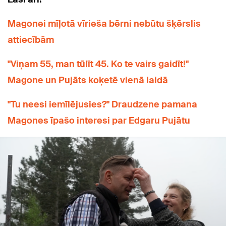
Magonei mīļotā vīrieša bērni nebūtu šķērslis
attiecībām
"Viņam 55, man tūlīt 45. Ko te vairs gaidīt!"
Magone un Pujāts koķetē vienā laidā
"Tu neesi iemīlējusies?" Draudzene pamana
Magones īpašo interesi par Edgaru Pujātu