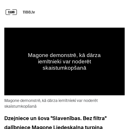
1188.lv
Magone demonstrē, kā dārza iemītnieki var noderēt
skaistumkopšanā
Dzejniece un šova "Slavenības. Bez filtra"
dalībniece Magone Liedeskalna turpina