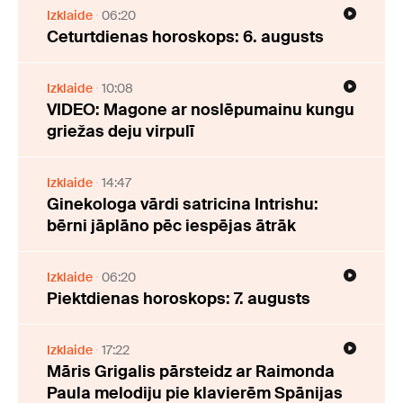
Izklaide
06:20
Ceturtdienas horoskops: 6. augusts
Izklaide
10:08
VIDEO: Magone ar noslēpumainu kungu
griežas deju virpulī
Izklaide
14:47
Ginekologa vārdi satricina Intrishu:
bērni jāplāno pēc iespējas ātrāk
Izklaide
06:20
Piektdienas horoskops: 7. augusts
Izklaide
17:22
Māris Grigalis pārsteidz ar Raimonda
Paula melodiju pie klavierēm Spānijas