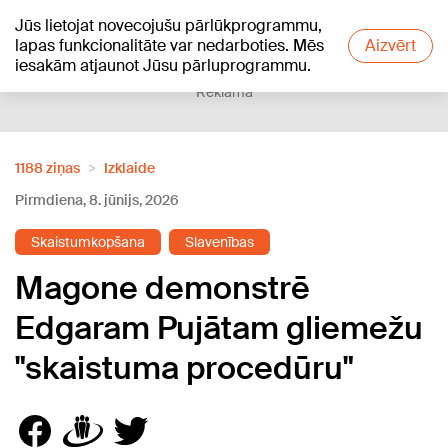
Jūs lietojat novecojušu pārlūkprogrammu,
+15
°C
lapas funkcionalitāte var nedarboties. Mēs
Aizvērt
iesakām atjaunot Jūsu pārluprogrammu.
Reklāma
1188 ziņas
Izklaide
Pirmdiena, 8. jūnijs, 2026
Skaistumkopšana
Slavenības
Magone demonstrē
Edgaram Pujātam gliemežu
"skaistuma procedūru"