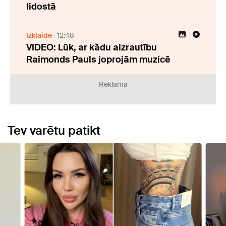
lidostā
Izklaide
12:48
VIDEO: Lūk, ar kādu aizrautību
Raimonds Pauls joprojām muzicē
Reklāma
Tev varētu patikt