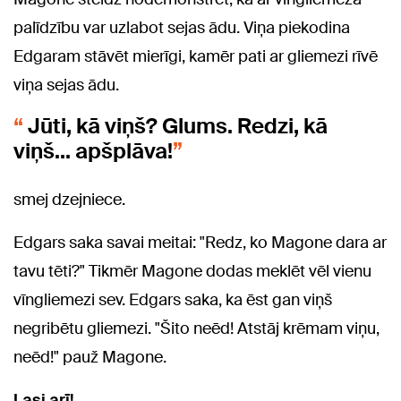
palīdzību var uzlabot sejas ādu. Viņa piekodina
Edgaram stāvēt mierīgi, kamēr pati ar gliemezi rīvē
viņa sejas ādu.
Jūti, kā viņš? Glums. Redzi, kā
viņš... apšplāva!
smej dzejniece.
Edgars saka savai meitai: "Redz, ko Magone dara ar
tavu tēti?" Tikmēr Magone dodas meklēt vēl vienu
vīngliemezi sev. Edgars saka, ka ēst gan viņš
negribētu gliemezi. "Šito neēd! Atstāj krēmam viņu,
neēd!" pauž Magone.
Lasi arī!