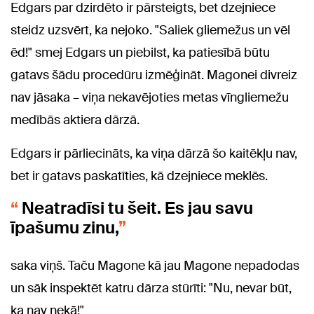
Edgars par dzirdēto ir pārsteigts, bet dzejniece
steidz uzsvērt, ka nejoko. "Saliek gliemežus un vēl
ēd!" smej Edgars un piebilst, ka patiesībā būtu
gatavs šādu procedūru izmēģināt. Magonei divreiz
nav jāsaka – viņa nekavējoties metas vīngliemežu
medībās aktiera dārzā.
Edgars ir pārliecināts, ka viņa dārzā šo kaitēkļu nav,
bet ir gatavs paskatīties, kā dzejniece meklēs.
Neatradīsi tu šeit. Es jau savu
īpašumu zinu,
saka viņš. Taču Magone kā jau Magone nepadodas
un sāk inspektēt katru dārza stūrīti: "Nu, nevar būt,
ka nav nekā!"