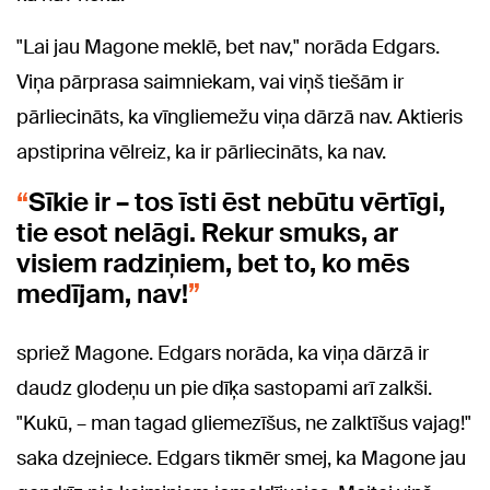
"Lai jau Magone meklē, bet nav," norāda Edgars.
Viņa pārprasa saimniekam, vai viņš tiešām ir
pārliecināts, ka vīngliemežu viņa dārzā nav. Aktieris
apstiprina vēlreiz, ka ir pārliecināts, ka nav.
Sīkie ir – tos īsti ēst nebūtu vērtīgi,
tie esot nelāgi. Rekur smuks, ar
visiem radziņiem, bet to, ko mēs
medījam, nav!
spriež Magone. Edgars norāda, ka viņa dārzā ir
daudz glodeņu un pie dīķa sastopami arī zalkši.
"Kukū, – man tagad gliemezīšus, ne zalktīšus vajag!"
saka dzejniece. Edgars tikmēr smej, ka Magone jau