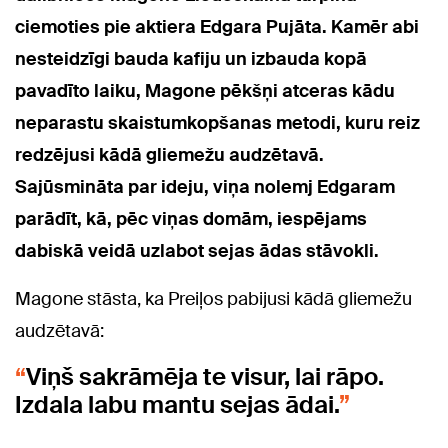
ciemoties pie aktiera Edgara Pujāta. Kamēr abi
nesteidzīgi bauda kafiju un izbauda kopā
pavadīto laiku, Magone pēkšņi atceras kādu
neparastu skaistumkopšanas metodi, kuru reiz
redzējusi kādā gliemežu audzētavā.
Sajūsmināta par ideju, viņa nolemj Edgaram
parādīt, kā, pēc viņas domām, iespējams
dabiskā veidā uzlabot sejas ādas stāvokli.
Magone stāsta, ka Preiļos pabijusi kādā gliemežu
audzētavā:
Viņš sakrāmēja te visur, lai rāpo.
Izdala labu mantu sejas ādai.