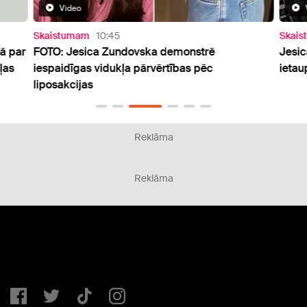
Video
Skaistumam
10:45
Skai
ā par
FOTO: Jesica Zundovska demonstrē
Jesic
ļas
iespaidīgas vidukļa pārvērtības pēc
ietaup
liposakcijas
Reklāma
Reklāma