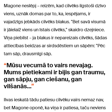
Magone neslēpj – reizēm, kad cilvēks ilgstoši dzīvo
viens, uznāk domas par to, ka, iespējams, ir
vajadzīgs jebkāds cilvēks blakus. "Bet savā visumā
ir jāielaiž viens un īstais cilvēks," skaidro dzejniece.
Viņa piebilst – ja blakus ir nepareizais cilvēks, šādas
attiecības beidzas ar sirdsdēstiem un sāpēm: "Pēc
tam sāp, drausmīgi sāp.
Mūsu vecumā to vairs nevajag.
Mums pietiekami ir bijis gan traumu,
gan sāpju, gan ciešanu, gan
vilšanās...
Ilvas ieskatā tādu patiesu cilvēku vairs nemaz nav,
bet Magone oponē, ka viņa ir patiesa, taču neviens