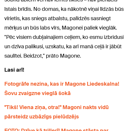
īstais brīdis. No domas, ka nākotnē viņai līdzās būs
vīrietis, kas sniegs atbalstu, palīdzēs sasniegt
mērķus un būs labs vīrs, Magonei paliek vieglāk.
"Pēc visiem dubļainajiem ceļiem, ko esmu izbridusi
un dzīva palikusi, uzskatu, ka arī manā ceļā ir jābūt
saulītei. Beidzot," prāto Magone.
Lasi arī!
Fotogrāfe nezina, kas ir Magone Liedeskalna!
Šovu zvaigzne vieglā šokā
"Tikš! Viena ziņa, otra!" Magoni nakts vidū
pārsteidz uzbāzīgs pielūdzējs
FOTO: Dzīve kā trillerī! Magone stāsta par