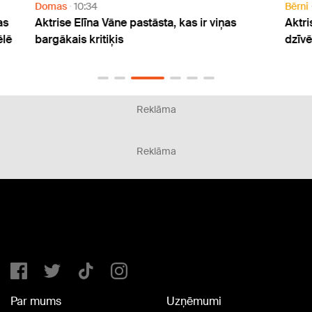
Domas
10:34
Bērni
as
Aktrise Elīna Vāne pastāsta, kas ir viņas
Aktri
lē
bargākais kritiķis
dzīvē:
Reklāma
Reklāma
Par mums
Uzņēmumi