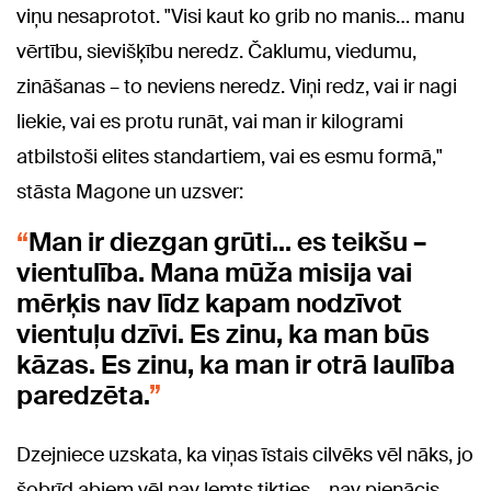
viņu nesaprotot. "Visi kaut ko grib no manis… manu
vērtību, sievišķību neredz. Čaklumu, viedumu,
zināšanas – to neviens neredz. Viņi redz, vai ir nagi
liekie, vai es protu runāt, vai man ir kilogrami
atbilstoši elites standartiem, vai es esmu formā,"
stāsta Magone un uzsver:
Man ir diezgan grūti… es teikšu –
vientulība. Mana mūža misija vai
mērķis nav līdz kapam nodzīvot
vientuļu dzīvi. Es zinu, ka man būs
kāzas. Es zinu, ka man ir otrā laulība
paredzēta.
Dzejniece uzskata, ka viņas īstais cilvēks vēl nāks, jo
šobrīd abiem vēl nav lemts tikties – nav pienācis