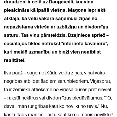
draudzeni ir ceļā uz Daugavpili, kur viņa
pieaicināta kā īpašā viešņa. Magone iepriekš
atklāja, ka vēlu vakarā saņēmusi ziņas no
nepazīstama vīrieša ar uzbāzīgu un divdomīgu
saturu. Tas viņu pārsteidzis. Dzejniece spriež –
sociālajos tīklos netrūkst "interneta kavalieru",
kuri meklē uzmanību un bieži vien neatbilst
realitātei.
Ilva pauž – saņemot šāda veida ziņas, viņai vairs
negribas atbildēt šādiem sarunbiedriem. Viņasprāt,
tā ir zemiska attieksme no vīrieša puses pret sievieti
– rakstīt neķītrus vai divdomīgus piedāvājumus. ""O,
davai, man tur gribas kaut ko novilkt no tevis." Nu,
kas tu tāds man esi, lai tu kaut ko no manis novilktu?