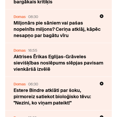
bargākais kritiķis
Domas
08:30
Miljonārs pie sāniem vai pašas
nopelnīts miljons? Ceriņa atklāj, kāpēc
nesapņo par bagātu vīru
Domas
16:55
Aktrises Ērikas Eglijas-Grāveles
sievišķības noslēpums slēpjas pavisam
vienkāršā izvēlē
Domas
06:30
Estere Bindre atklāti par šoku,
pirmoreiz satiekot bioloģisko tēvu:
"Nezini, ko viņam pateikt!"