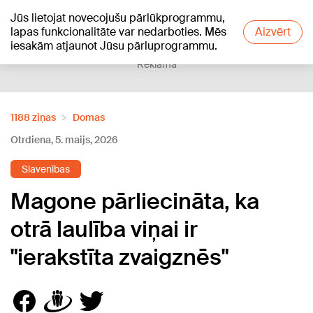
Jūs lietojat novecojušu pārlūkprogrammu,
+12
°C
lapas funkcionalitāte var nedarboties. Mēs
Aizvērt
iesakām atjaunot Jūsu pārluprogrammu.
Reklāma
1188 ziņas
Domas
Otrdiena, 5. maijs, 2026
Slavenības
Magone pārliecināta, ka
otrā laulība viņai ir
"ierakstīta zvaigznēs"