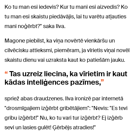
Ko tu man esi iedevis? Kur tu mani esi aizvedis? Ko
tu man esi skaistu piedāvājis, lai tu varētu atļauties
mani noģērbt?" saka Ilva.
Magone piebilst, ka viņa novērtē vienkāršu un
cilvēcisku attieksmi, piemēram, ja vīrietis viņai novēl
skaistu dienu vai uzraksta kaut ko patiešām jauku.
Tas uzreiz liecina, ka vīrietim ir kaut
kādas inteliģences pazīmes,
spriež abas draudzenes. Ilva ironizē par internetā
"drosmīgajiem izģērbt gribētājiem": "Nevis: "Es tevi
gribu izģērbt!" Nu, ko tu vari tur izģērbt? Ej izģērb
sevi un lasies gulēt! Ģērbējs atradies!"