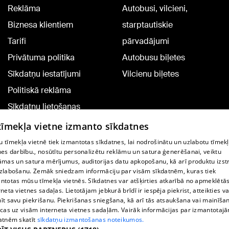
Reklāma
Autobusi, vilcieni,
Biznesa klientiem
starptautiskie
Tarifi
pārvadājumi
Privātuma politika
Autobusu biļetes
Sīkdatņu iestatījumi
Vilcienu biļetes
Politiskā reklāma
Sīkdatņu lietošanas
noteikumi
 tīmekļa vietne izmanto sīkdatnes
Komentāru pievienošana
 tīmekļa vietnē tiek izmantotas sīkdatnes, lai nodrošinātu un uzlabotu tīmek
nes darbību., nosūtītu personalizētu reklāmu un satura ģenerēšanai, veiktu
āmas un satura mērījumus, auditorijas datu apkopošanu, kā arī produktu izst
TV programma
zlabošanu. Zemāk sniedzam informāciju par visām sīkdatnēm, kuras tiek
Līguma noteikumi
ntotas mūsu tīmekļa vietnēs. Sīkdatnes var atšķirties atkarībā no apmeklētā
rneta vietnes sadaļas. Lietotājam jebkurā brīdī ir iespēja piekrist, atteikties va
360 Ziņu kontakti
īt savu piekrišanu. Piekrišanas sniegšana, kā arī tās atsaukšana vai mainīša
ecas uz visām interneta vietnes sadaļām. Vairāk informācijas par izmantotaj
Helio Media
atnēm skatīt
sīkdatņu izmantošanas noteikumos.